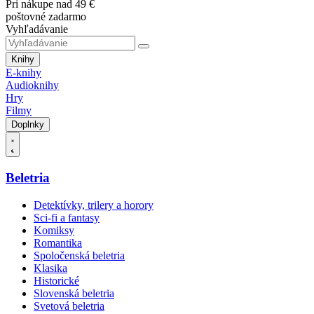
Pri nákupe nad 49 €
poštovné zadarmo
Vyhľadávanie
Knihy
E-knihy
Audioknihy
Hry
Filmy
Doplnky
Beletria
Detektívky, trilery a horory
Sci-fi a fantasy
Komiksy
Romantika
Spoločenská beletria
Klasika
Historické
Slovenská beletria
Svetová beletria