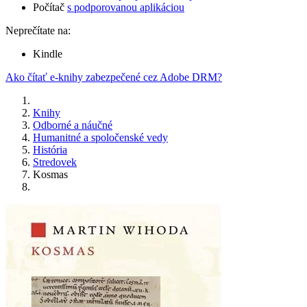
Počítač
s podporovanou aplikáciou
Neprečítate na:
Kindle
Ako čítať e-knihy zabezpečené cez Adobe DRM?
Knihy
Odborné a náučné
Humanitné a spoločenské vedy
História
Stredovek
Kosmas