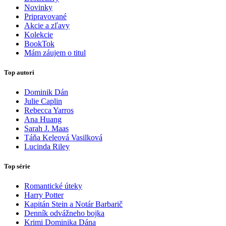
Novinky
Pripravované
Akcie a zľavy
Kolekcie
BookTok
Mám záujem o titul
Top autori
Dominik Dán
Julie Caplin
Rebecca Yarros
Ana Huang
Sarah J. Maas
Táňa Keleová Vasilková
Lucinda Riley
Top série
Romantické úteky
Harry Potter
Kapitán Stein a Notár Barbarič
Denník odvážneho bojka
Krimi Dominika Dána