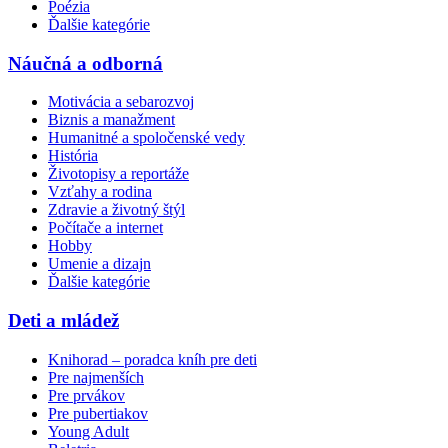
Poézia
Ďalšie kategórie
Náučná a odborná
Motivácia a sebarozvoj
Biznis a manažment
Humanitné a spoločenské vedy
História
Životopisy a reportáže
Vzťahy a rodina
Zdravie a životný štýl
Počítače a internet
Hobby
Umenie a dizajn
Ďalšie kategórie
Deti a mládež
Knihorad – poradca kníh pre deti
Pre najmenších
Pre prvákov
Pre pubertiakov
Young Adult