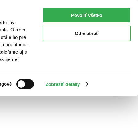
Povoliť všetko
a knihy,
ovala. Okrem
Odmietnuť
stále ho pre
u orientáciu.
dieľame aj s
Ďakujeme!
ngové
Zobraziť detaily