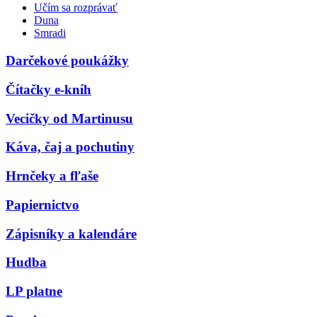
Učím sa rozprávať
Duna
Smradi
Darčekové poukážky
Čítačky e-kníh
Vecičky od Martinusu
Káva, čaj a pochutiny
Hrnčeky a fľaše
Papiernictvo
Zápisníky a kalendáre
Hudba
LP platne