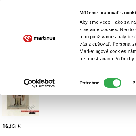
Doručenie
Kníhkupectvá
Knihovrátok
Poukážky
Knižný blog
Kontakt
Môžeme pracovať s cooki
Aby sme vedeli, ako sa na 
zbierame cookies. Niektor
E-knihy
Audioknihy
Hry
Filmy
Knihy
Doplnky
toho používame analytické
vás zlepšovať. Personaliz
Vyhľadávanie
Marketingové cookies nám 
tretími stranami. Veľmi b
Prihlásiť
Výber
Potrebné
P
súhlasu
16,83 €