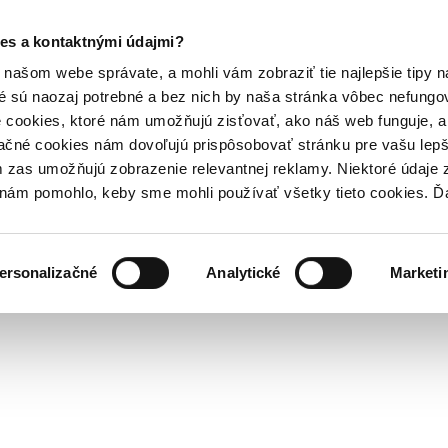
es a kontaktnými údajmi?
našom webe správate, a mohli vám zobraziť tie najlepšie tipy n
é sú naozaj potrebné a bez nich by naša stránka vôbec nefung
 cookies, ktoré nám umožňujú zisťovať, ako náš web funguje, a 
ačné cookies nám dovoľujú prispôsobovať stránku pre vašu lepši
zas umožňujú zobrazenie relevantnej reklamy. Niektoré údaje z
y nám pomohlo, keby sme mohli používať všetky tieto cookies. 
ersonalizačné
Analytické
Marketi