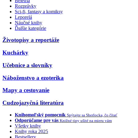
Beletria
Rozprávky
Sci-fi, fantasy a komiksy
Leporelá
Náučné knihy
Ďalšie kategórie
Životopisy a reportáže
Kuchárky
Učebnice a slovníky
Náboženstvo a ezoterika
Mapy a cestovanie
Cudzojazyčná literatúra
Knihomoľský pomocník
Spýtajte sa Sherlocka, čo čítať
Odporúčame pre vás
Knižné tipy ušité na mieru vám
Všetky knihy
Knihy roka 2025
Bestsellery