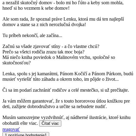
a nezažil skutočný domov - bolo mi ho ľúto a keby som mohla,
hneď si ho vezmem k sebe domov!
Ale som rada, že spoznal práve Lenku, ktorá mu dá ten najlepší
domov a stane sa z nich nerozlučná dvojka!
Tu príbeh nekončí, ale začína...
Začnú sa všade zjavovať stíny - a čo vlastne chcú?
Prečo sa všetci rodičia zrazu tak moc boja?
Má niečo kniha poviedok o Malinovém vrchu, spoločné so
skutočnosťou?
Lenka, spolu s jej kamarátmi, Pánom Kočičí a Pánom Párkom, budú
musieť vyriešiť túto záhadu a okrem toho, im pôjde o život...
Či sa im podarí zachrániť rodičov a celé mestečko, si už prečítajte.
Ja vám môžem garantovať, že s touto hororovou útlou knižkou pre
deti, zažijete dobrodružstvo a určite sa nebudete nudiť.
Musím samozrejme vyzdvihnúť, aj nádherné ilustrácie, ktoré knihu
obohatili ešte viac.
Čítať viac
reagovať
1 pozitívne hodnotenie
1