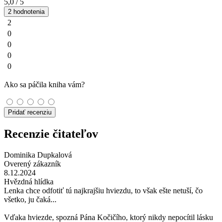
5,0
/ 5
2 hodnotenia
2
0
0
0
0
Ako sa páčila kniha vám?
Pridať recenziu
Recenzie čitateľov
Dominika Dupkalová
Overený zákazník
8.12.2024
Hvězdná hlídka
Lenka chce odfotiť tú najkrajšiu hviezdu, to však ešte netuší, čo
všetko, ju čaká...
Vďaka hviezde, spozná Pána Kočičího, ktorý nikdy nepocítil lásku