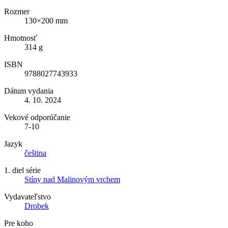
Rozmer
130×200 mm
Hmotnosť
314 g
ISBN
9788027743933
Dátum vydania
4. 10. 2024
Vekové odporúčanie
7-10
Jazyk
čeština
1. diel série
Stíny nad Malinovým vrchem
Vydavateľstvo
Drobek
Pre koho