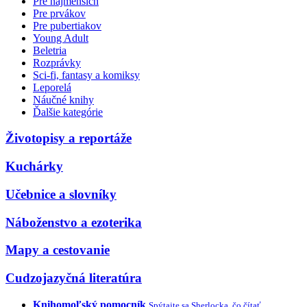
Pre najmenších
Pre prvákov
Pre pubertiakov
Young Adult
Beletria
Rozprávky
Sci-fi, fantasy a komiksy
Leporelá
Náučné knihy
Ďalšie kategórie
Životopisy a reportáže
Kuchárky
Učebnice a slovníky
Náboženstvo a ezoterika
Mapy a cestovanie
Cudzojazyčná literatúra
Knihomoľský pomocník
Spýtajte sa Sherlocka, čo čítať