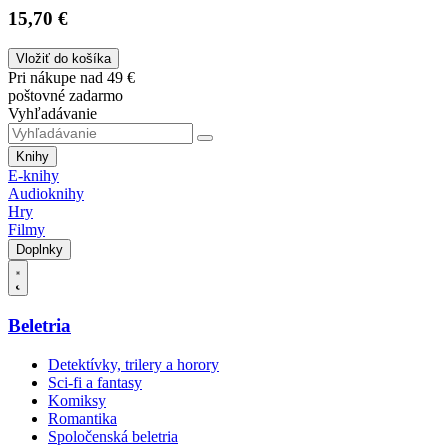
15,70 €
Vložiť do košíka
Pri nákupe nad 49 €
poštovné zadarmo
Vyhľadávanie
Knihy
E-knihy
Audioknihy
Hry
Filmy
Doplnky
Beletria
Detektívky, trilery a horory
Sci-fi a fantasy
Komiksy
Romantika
Spoločenská beletria