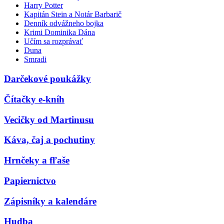
Harry Potter
Kapitán Stein a Notár Barbarič
Denník odvážneho bojka
Krimi Dominika Dána
Učím sa rozprávať
Duna
Smradi
Darčekové poukážky
Čítačky e-kníh
Vecičky od Martinusu
Káva, čaj a pochutiny
Hrnčeky a fľaše
Papiernictvo
Zápisníky a kalendáre
Hudba