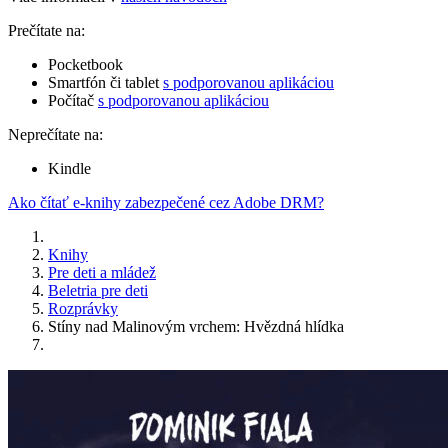
Prečítate na:
Pocketbook
Smartfón či tablet
s podporovanou aplikáciou
Počítač
s podporovanou aplikáciou
Neprečítate na:
Kindle
Ako čítať e-knihy zabezpečené cez Adobe DRM?
Knihy
Pre deti a mládež
Beletria pre deti
Rozprávky
Stíny nad Malinovým vrchem: Hvězdná hlídka