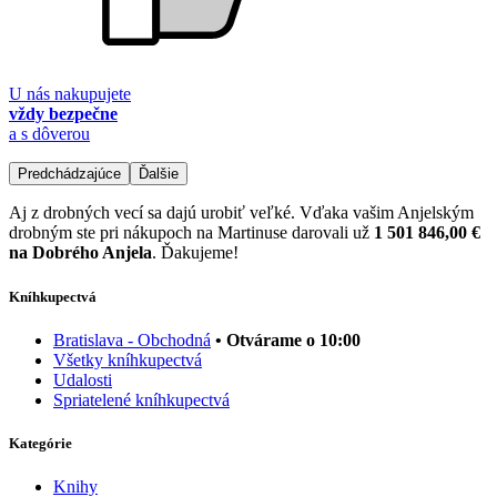
U nás nakupujete
vždy bezpečne
a s dôverou
Predchádzajúce
Ďalšie
Aj z drobných vecí sa dajú urobiť veľké. Vďaka vašim Anjelským
drobným ste pri nákupoch na Martinuse darovali už
1 501 846,00 €
na Dobrého Anjela
. Ďakujeme!
Kníhkupectvá
Bratislava - Obchodná
• Otvárame o 10:00
Všetky kníhkupectvá
Udalosti
Spriatelené kníhkupectvá
Kategórie
Knihy