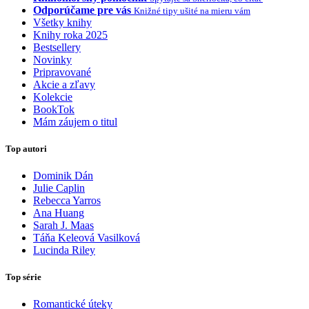
Odporúčame pre vás
Knižné tipy ušité na mieru vám
Všetky knihy
Knihy roka 2025
Bestsellery
Novinky
Pripravované
Akcie a zľavy
Kolekcie
BookTok
Mám záujem o titul
Top autori
Dominik Dán
Julie Caplin
Rebecca Yarros
Ana Huang
Sarah J. Maas
Táňa Keleová Vasilková
Lucinda Riley
Top série
Romantické úteky