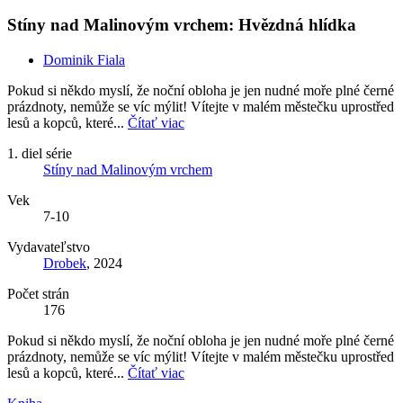
Stíny nad Malinovým vrchem: Hvězdná hlídka
Dominik Fiala
Pokud si někdo myslí, že noční obloha je jen nudné moře plné černé
prázdnoty, nemůže se víc mýlit! Vítejte v malém městečku uprostřed
lesů a kopců, které...
Čítať viac
1. diel série
Stíny nad Malinovým vrchem
Vek
7-10
Vydavateľstvo
Drobek
, 2024
Počet strán
176
Pokud si někdo myslí, že noční obloha je jen nudné moře plné černé
prázdnoty, nemůže se víc mýlit! Vítejte v malém městečku uprostřed
lesů a kopců, které...
Čítať viac