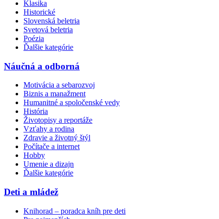
Klasika
Historické
Slovenská beletria
Svetová beletria
Poézia
Ďalšie kategórie
Náučná a odborná
Motivácia a sebarozvoj
Biznis a manažment
Humanitné a spoločenské vedy
História
Životopisy a reportáže
Vzťahy a rodina
Zdravie a životný štýl
Počítače a internet
Hobby
Umenie a dizajn
Ďalšie kategórie
Deti a mládež
Knihorad – poradca kníh pre deti