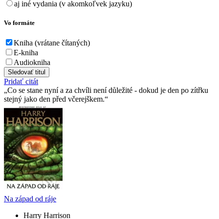
aj iné vydania (v akomkoľvek jazyku)
Vo formáte
Kniha (vrátane čítaných)
E-kniha
Audiokniha
Sledovať titul
Pridať citát
Co se stane nyní a za chvíli není důležité - dokud je den po zítřku
stejný jako den před včerejškem.
Na západ od ráje
Harry Harrison