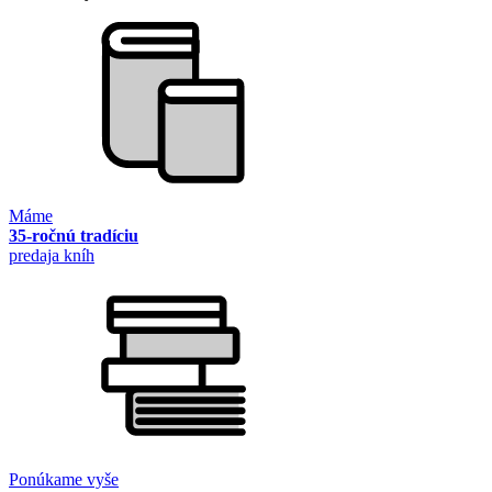
Máme
35-ročnú tradíciu
predaja kníh
Ponúkame vyše