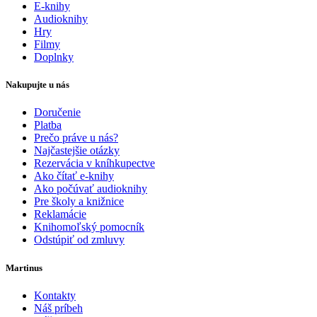
E-knihy
Audioknihy
Hry
Filmy
Doplnky
Nakupujte u nás
Doručenie
Platba
Prečo práve u nás?
Najčastejšie otázky
Rezervácia v kníhkupectve
Ako čítať e-knihy
Ako počúvať audioknihy
Pre školy a knižnice
Reklamácie
Knihomoľský pomocník
Odstúpiť od zmluvy
Martinus
Kontakty
Náš príbeh