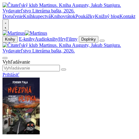
Doručenie
Kníhkupectvá
Knihovrátok
Poukážky
Knižný blog
Kontakt
E-knihy
Audioknihy
Hry
Filmy
Knihy
Doplnky
Vyhľadávanie
Prihlásiť