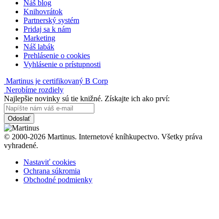
Náš blog
Knihovrátok
Partnerský systém
Pridaj sa k nám
Marketing
Náš labák
Prehlásenie o cookies
Vyhlásenie o prístupnosti
Martinus je certifikovaný B Corp
Nerobíme rozdiely
Najlepšie novinky sú tie knižné. Získajte ich ako prví:
Odoslať
© 2000-2026 Martinus. Internetové kníhkupectvo. Všetky práva
vyhradené.
Nastaviť cookies
Ochrana súkromia
Obchodné podmienky