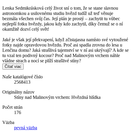
Lenka Sedmikrásková celý život sní o tom, že se stane slavnou
astronomkou a usilovnému studiu hvězd tudíž už teď věnuje
bezmála všechen svůj čas. Její plán je prostý – zachytit tu vůbec
nejlepší fotku hvězdy, jakou kdy kdo zachytil, díky čemuž se o ní
okamžitě dozví celý svět!
Jaké je však její překvapení, když zčistajasna namísto své vytoužené
fotky najde opravdovou hvězdu. Proč asi spadla zrovna do lesa u
Lenčina domu? Jaká strašlivá tajemství se v ní asi ukrývají? A kde se
tu vzal ten podivný kocour? Proč nad Malinovým vrchem náhle
vládne strach a nocí se plíží strašlivé stíny?
Čítať viac
Naše katalógové číslo
2568413
Originálny názov
Stíny nad Malinovým vrchem: Hvězdná hlídka
Počet strán
176
Väzba
pevná väzba