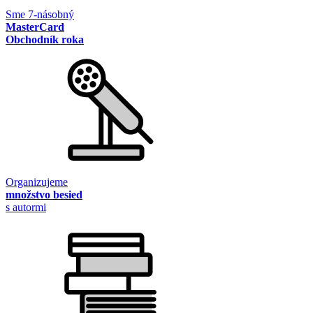
Sme 7-násobný
MasterCard
Obchodník roka
Organizujeme
množstvo besied
s autormi