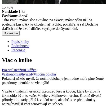
15,70 €
Na sklade 1 ks
Posielame ihneď
Túto knihu máme síce aktuálne na sklade, máme však už iba
posledné kusy. Ak ju chcete mať rýchlo, ponáhľajte sa! Dodanie
ďalších môže trvať dlhšie, zvyčajne do štyroch dní.
Do košíka
Popis knihy
Podrobnosti
Recenzie
Viac o knihe
Pozrieť ukážku
Ukážka
#astronómia
#hviezdy
#nočná obloha
Pokud si někdo myslí, že noční obloha je jen nudné moře plné černé
prázdnoty, nemůže se víc mýlit!
Vítejte v malém městečku uprostřed lesů a kopců, které by zrovna
tak mohlo být i to vaše. Vítejte v Malinovém vrchu. Kromě divoké
přírody toho tady příliš k vidění není, ale občas se před námi ty
nejzajímavější věci schovávají ve stínech.