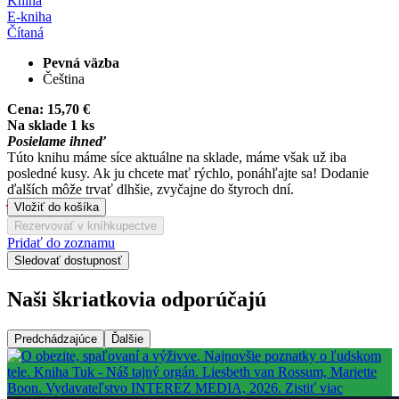
Kniha
E-kniha
Čítaná
Pevná väzba
Čeština
Cena:
15,70 €
Na sklade 1 ks
Posielame ihneď
Túto knihu máme síce aktuálne na sklade, máme však už iba
posledné kusy. Ak ju chcete mať rýchlo, ponáhľajte sa! Dodanie
ďalších môže trvať dlhšie, zvyčajne do štyroch dní.
Vložiť do košíka
Rezervovať v kníhkupectve
Pridať do zoznamu
Sledovať dostupnosť
Naši škriatkovia odporúčajú
Predchádzajúce
Ďalšie