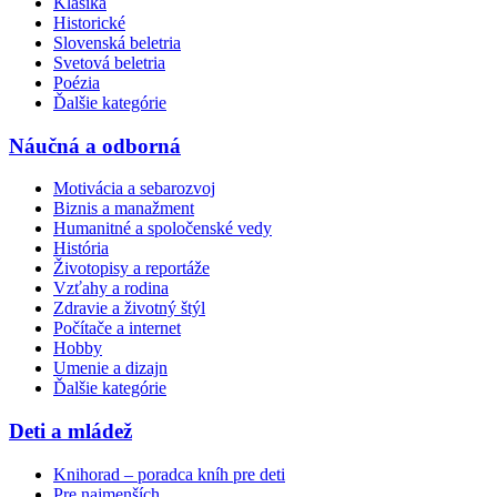
Klasika
Historické
Slovenská beletria
Svetová beletria
Poézia
Ďalšie kategórie
Náučná a odborná
Motivácia a sebarozvoj
Biznis a manažment
Humanitné a spoločenské vedy
História
Životopisy a reportáže
Vzťahy a rodina
Zdravie a životný štýl
Počítače a internet
Hobby
Umenie a dizajn
Ďalšie kategórie
Deti a mládež
Knihorad – poradca kníh pre deti
Pre najmenších