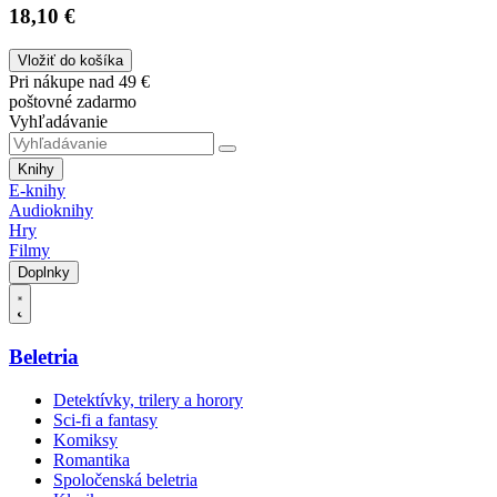
18,10 €
Vložiť do košíka
Pri nákupe nad 49 €
poštovné zadarmo
Vyhľadávanie
Knihy
E-knihy
Audioknihy
Hry
Filmy
Doplnky
Beletria
Detektívky, trilery a horory
Sci-fi a fantasy
Komiksy
Romantika
Spoločenská beletria