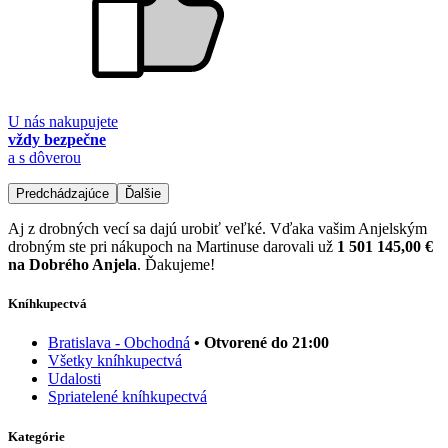
U nás nakupujete
vždy bezpečne
a s dôverou
Predchádzajúce
Ďalšie
Aj z drobných vecí sa dajú urobiť veľké. Vďaka vašim Anjelským
drobným ste pri nákupoch na Martinuse darovali už
1 501 145,00 €
na Dobrého Anjela
. Ďakujeme!
Kníhkupectvá
Bratislava - Obchodná
• Otvorené do 21:00
Všetky kníhkupectvá
Udalosti
Spriatelené kníhkupectvá
Kategórie