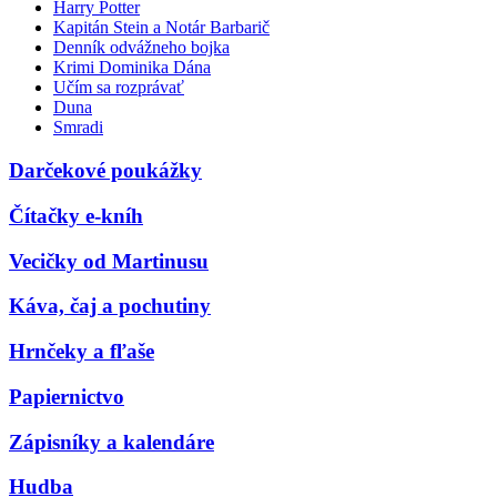
Harry Potter
Kapitán Stein a Notár Barbarič
Denník odvážneho bojka
Krimi Dominika Dána
Učím sa rozprávať
Duna
Smradi
Darčekové poukážky
Čítačky e-kníh
Vecičky od Martinusu
Káva, čaj a pochutiny
Hrnčeky a fľaše
Papiernictvo
Zápisníky a kalendáre
Hudba