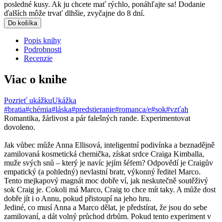
posledné kusy. Ak ju chcete mať rýchlo, ponáhľajte sa! Dodanie
ďalších môže trvať dlhšie, zvyčajne do 8 dní.
Do košíka
Popis knihy
Podrobnosti
Recenzie
Viac o knihe
Pozrieť ukážku
Ukážka
#bratia
#chémia
#láska
#predstieranie
#romanca/e
#sok
#vzťah
Romantika, žárlivost a pár falešných rande. Experimentovat
dovoleno.
Jak vůbec může Anna Ellisová, inteligentní podivínka a beznadějně
zamilovaná kosmetická chemička, získat srdce Craiga Kimballa,
muže svých snů – který je navíc jejím šéfem? Odpovědí je Craigův
empatický (a pohledný) nevlastní bratr, výkonný ředitel Marco.
Tento mejkapový magnát moc dobře ví, jak neskutečně soutěživý
sok Craig je. Cokoli má Marco, Craig to chce mít taky. A může dost
dobře jít i o Annu, pokud přistoupí na jeho hru.
Jediné, co musí Anna a Marco dělat, je předstírat, že jsou do sebe
zamilovaní, a dát volný průchod drbům. Pokud tento experiment v