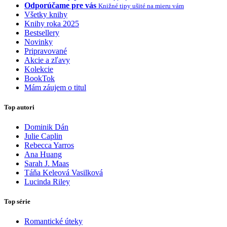
Odporúčame pre vás
Knižné tipy ušité na mieru vám
Všetky knihy
Knihy roka 2025
Bestsellery
Novinky
Pripravované
Akcie a zľavy
Kolekcie
BookTok
Mám záujem o titul
Top autori
Dominik Dán
Julie Caplin
Rebecca Yarros
Ana Huang
Sarah J. Maas
Táňa Keleová Vasilková
Lucinda Riley
Top série
Romantické úteky