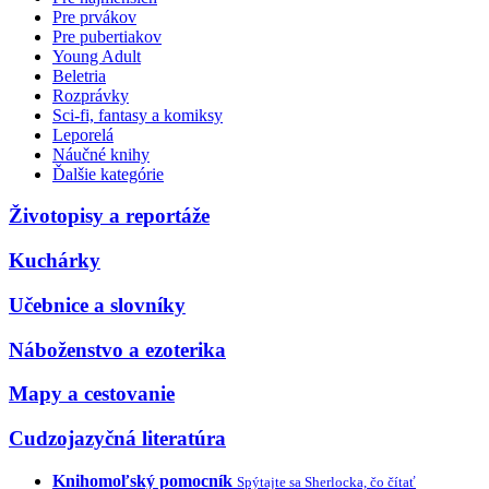
Pre prvákov
Pre pubertiakov
Young Adult
Beletria
Rozprávky
Sci-fi, fantasy a komiksy
Leporelá
Náučné knihy
Ďalšie kategórie
Životopisy a reportáže
Kuchárky
Učebnice a slovníky
Náboženstvo a ezoterika
Mapy a cestovanie
Cudzojazyčná literatúra
Knihomoľský pomocník
Spýtajte sa Sherlocka, čo čítať