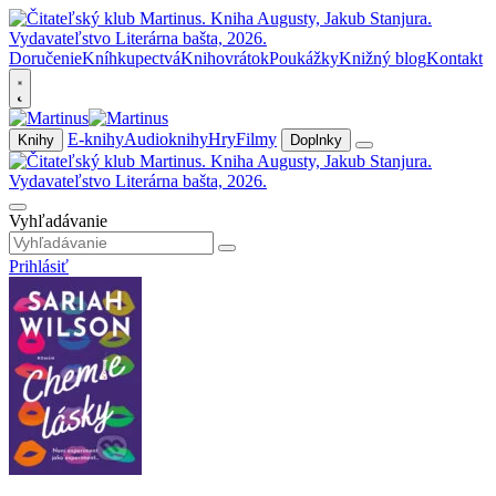
Doručenie
Kníhkupectvá
Knihovrátok
Poukážky
Knižný blog
Kontakt
E-knihy
Audioknihy
Hry
Filmy
Knihy
Doplnky
Vyhľadávanie
Prihlásiť