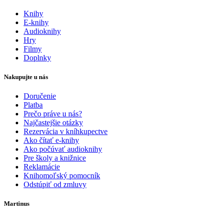
Knihy
E-knihy
Audioknihy
Hry
Filmy
Doplnky
Nakupujte u nás
Doručenie
Platba
Prečo práve u nás?
Najčastejšie otázky
Rezervácia v kníhkupectve
Ako čítať e-knihy
Ako počúvať audioknihy
Pre školy a knižnice
Reklamácie
Knihomoľský pomocník
Odstúpiť od zmluvy
Martinus