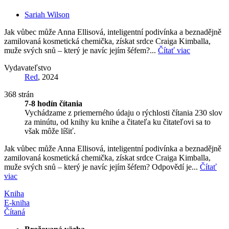
Sariah Wilson
Jak vůbec může Anna Ellisová, inteligentní podivínka a beznadějně
zamilovaná kosmetická chemička, získat srdce Craiga Kimballa,
muže svých snů – který je navíc jejím šéfem?...
Čítať viac
Vydavateľstvo
Red
, 2024
368 strán
7-8 hodín čítania
Vychádzame z priemerného údaju o rýchlosti čítania 230 slov
za minútu, od knihy ku knihe a čitateľa ku čitateľovi sa to
však môže líšiť.
Jak vůbec může Anna Ellisová, inteligentní podivínka a beznadějně
zamilovaná kosmetická chemička, získat srdce Craiga Kimballa,
muže svých snů – který je navíc jejím šéfem? Odpovědí je...
Čítať
viac
Kniha
E-kniha
Čítaná