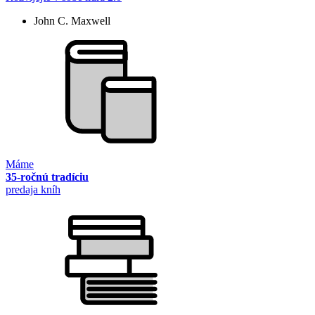
John C. Maxwell
Máme
35-ročnú tradíciu
predaja kníh