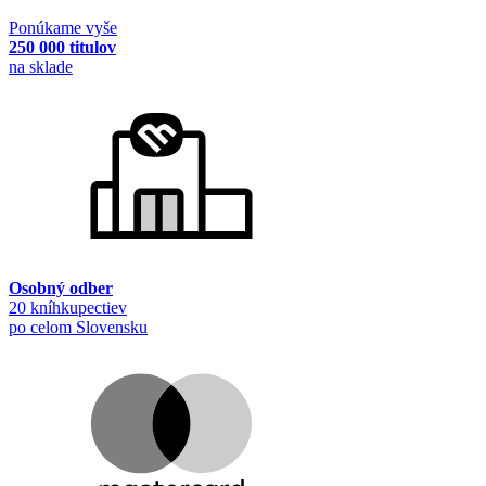
Ponúkame vyše
250 000 titulov
na sklade
Osobný odber
20 kníhkupectiev
po celom Slovensku