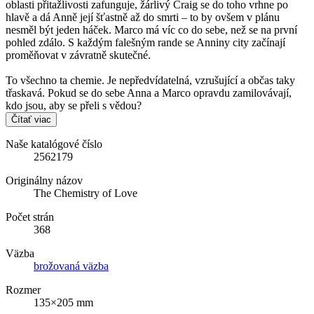
oblasti přitažlivosti zafunguje, žárlivý Craig se do toho vrhne po
hlavě a dá Anně její šťastně až do smrti – to by ovšem v plánu
nesměl být jeden háček. Marco má víc co do sebe, než se na první
pohled zdálo. S každým falešným rande se Anniny city začínají
proměňovat v závratně skutečné.
To všechno ta chemie. Je nepředvídatelná, vzrušující a občas taky
třaskavá. Pokud se do sebe Anna a Marco opravdu zamilovávají,
kdo jsou, aby se přeli s vědou?
Čítať viac
Naše katalógové číslo
2562179
Originálny názov
The Chemistry of Love
Počet strán
368
Väzba
brožovaná väzba
Rozmer
135×205 mm