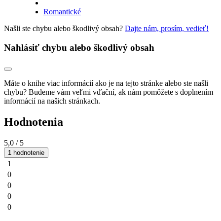
Romantické
Našli ste chybu alebo škodlivý obsah?
Dajte nám, prosím, vedieť!
Nahlásiť chybu alebo škodlivý obsah
Máte o knihe viac informácií ako je na tejto stránke alebo ste našli
chybu? Budeme vám veľmi vďační, ak nám pomôžete s doplnením
informácií na našich stránkach.
Hodnotenia
5,0
/ 5
1 hodnotenie
1
0
0
0
0