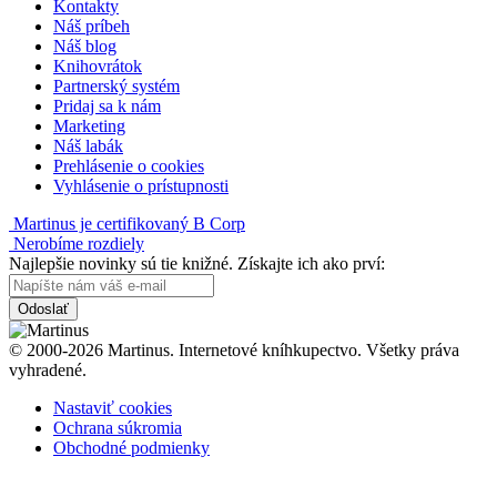
Kontakty
Náš príbeh
Náš blog
Knihovrátok
Partnerský systém
Pridaj sa k nám
Marketing
Náš labák
Prehlásenie o cookies
Vyhlásenie o prístupnosti
Martinus je certifikovaný B Corp
Nerobíme rozdiely
Najlepšie novinky sú tie knižné. Získajte ich ako prví:
Odoslať
© 2000-2026 Martinus. Internetové kníhkupectvo. Všetky práva
vyhradené.
Nastaviť cookies
Ochrana súkromia
Obchodné podmienky