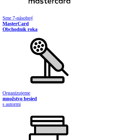
Sme 7-násobný
MasterCard
Obchodník roka
Organizujeme
množstvo besied
s autormi