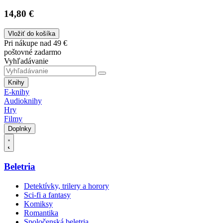
14,80 €
Vložiť do košíka
Pri nákupe nad 49 €
poštovné zadarmo
Vyhľadávanie
Knihy
E-knihy
Audioknihy
Hry
Filmy
Doplnky
Beletria
Detektívky, trilery a horory
Sci-fi a fantasy
Komiksy
Romantika
Spoločenská beletria