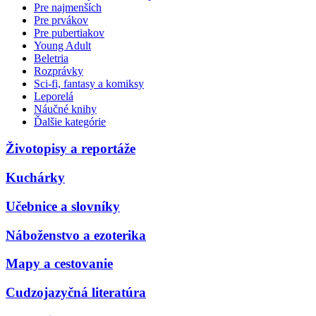
Pre najmenších
Pre prvákov
Pre pubertiakov
Young Adult
Beletria
Rozprávky
Sci-fi, fantasy a komiksy
Leporelá
Náučné knihy
Ďalšie kategórie
Životopisy a reportáže
Kuchárky
Učebnice a slovníky
Náboženstvo a ezoterika
Mapy a cestovanie
Cudzojazyčná literatúra