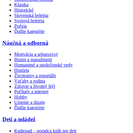
Klasika
Historické
Slovenská beletria
Svetová beletria
Poézia
Ďalšie kategórie
Náučná a odborná
Motivácia a sebarozvoj
Biznis a manažment
Humanitné a spoločenské vedy
História
Životopisy a reportáže
Vzťahy a rodina
Zdravie a životný štýl
Počítače a internet
Hobby
Umenie a dizajn
Ďalšie kategórie
Deti a mládež
Knihorad – poradca kníh pre deti