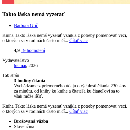
Takto láska nemá vyzerať
Barbora Grič
Kniha Takto láska nemá vyzerať vznikla z potreby pomenovať veci,
o ktorých sa v rodinách často mlčí...
Čítať viac
4,9
19 hodnotení
Vydavateľstvo
lucmar
, 2026
160 strán
3 hodiny čítania
Vychádzame z priemerného údaju o rýchlosti čítania 230 slov
za minútu, od knihy ku knihe a čitateľa ku čitateľovi sa to
však môže líšiť.
Kniha Takto láska nemá vyzerať vznikla z potreby pomenovať veci,
o ktorých sa v rodinách často mlčí...
Čítať viac
Brožovaná väzba
Slovenčina