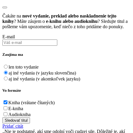
Čakáte na
nové vydanie, preklad alebo naskladnenie tejto
knihy
? Máte záujem o
e-knihu alebo audioknihu
? Sledujte titul a
pošleme vám upozornenie, keď niečo z toho pridáme do ponuky.
E-mail
Zaujíma ma
len toto vydanie
aj iné vydania (v jazyku slovenčina)
aj iné vydania (v akomkoľvek jazyku)
Vo formáte
Kniha (vrátane čítaných)
E-kniha
Audiokniha
Sledovať titul
Pridať citát
Nie je podstatné, akí sme odolní voči cudzej sile. Dôležité je, akí