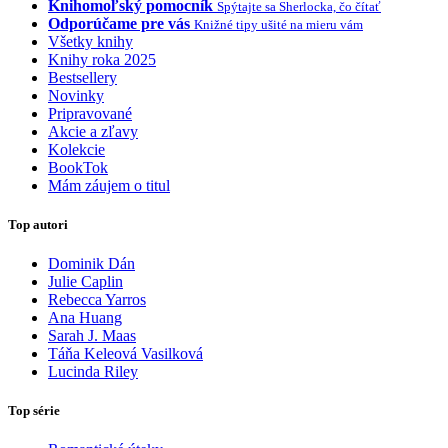
Knihomoľský pomocník
Spýtajte sa Sherlocka, čo čítať
Odporúčame pre vás
Knižné tipy ušité na mieru vám
Všetky knihy
Knihy roka 2025
Bestsellery
Novinky
Pripravované
Akcie a zľavy
Kolekcie
BookTok
Mám záujem o titul
Top autori
Dominik Dán
Julie Caplin
Rebecca Yarros
Ana Huang
Sarah J. Maas
Táňa Keleová Vasilková
Lucinda Riley
Top série