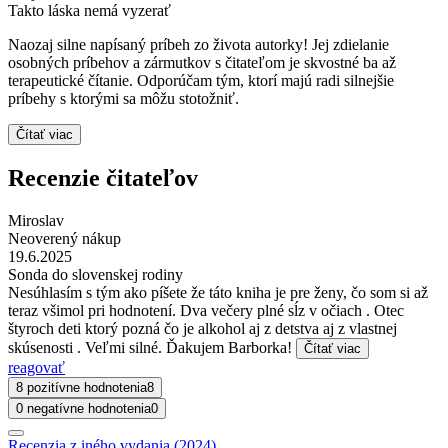
Takto láska nemá vyzerať
Naozaj silne napísaný príbeh zo života autorky! Jej zdielanie
osobných príbehov a zármutkov s čitateľom je skvostné ba až
terapeutické čítanie. Odporúčam tým, ktorí majú radi silnejšie
príbehy s ktorými sa môžu stotožniť.
Čítať viac
Recenzie čitateľov
Miroslav
Neoverený nákup
19.6.2025
Sonda do slovenskej rodiny
Nesúhlasím s tým ako píšete že táto kniha je pre ženy, čo som si až
teraz všimol pri hodnotení. Dva večery plné sĺz v očiach . Otec
štyroch deti ktorý pozná čo je alkohol aj z detstva aj z vlastnej
skúsenosti . Veľmi silné. Ďakujem Barborka!
Čítať viac
reagovať
8 pozitívne hodnotenia
8
0 negatívne hodnotenia
0
Recenzia z iného vydania (2024)