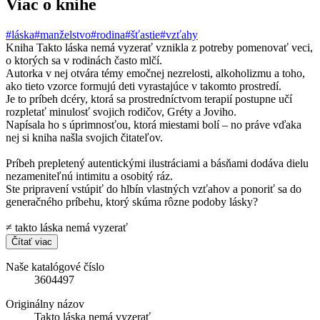
Viac o knihe
#láska
#manželstvo
#rodina
#šťastie
#vzťahy
Kniha Takto láska nemá vyzerať vznikla z potreby pomenovať veci,
o ktorých sa v rodinách často mlčí.
Autorka v nej otvára témy emočnej nezrelosti, alkoholizmu a toho,
ako tieto vzorce formujú deti vyrastajúce v takomto prostredí.
Je to príbeh dcéry, ktorá sa prostredníctvom terapií postupne učí
rozpletať minulosť svojich rodičov, Gréty a Joviho.
Napísala ho s úprimnosťou, ktorá miestami bolí – no práve vďaka
nej si kniha našla svojich čitateľov.
Príbeh prepletený autentickými ilustráciami a básňami dodáva dielu
nezameniteľnú intimitu a osobitý ráz.
Ste pripravení vstúpiť do hlbín vlastných vzťahov a ponoriť sa do
generačného príbehu, ktorý skúma rôzne podoby lásky?
≠ takto láska nemá vyzerať
Čítať viac
Naše katalógové číslo
3604497
Originálny názov
Takto láska nemá vyzerať