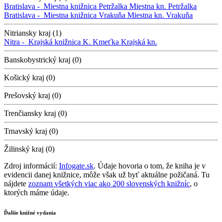
Bratislava -
Miestna knižnica Petržalka
Miestna kn. Petržalka
Bratislava -
Miestna knižnica Vrakuňa
Miestna kn. Vrakuňa
Nitriansky kraj (1)
Nitra -
Krajská knižnica K. Kmeťka
Krajská kn.
Banskobystrický kraj (0)
Košický kraj (0)
Prešovský kraj (0)
Trenčiansky kraj (0)
Trnavský kraj (0)
Žilinský kraj (0)
Zdroj informácií:
Infogate.sk
. Údaje hovoria o tom, že kniha je v
evidencii danej knižnice, môže však už byť aktuálne požičaná. Tu
nájdete
zoznam všetkých viac ako 200 slovenských knižníc
, o
ktorých máme údaje.
Ďalšie knižné vydania