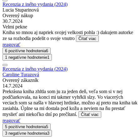
Recenzia z iného vydania (2024)
Lucia Stuparinová
Overený nákup
30.7.2024
Velmi pekne
Kniha so mnou aj napriek svojej velkosti pohla :) dakujem autorke
ze sa rozhodla podelit o svoje vnutro
Čítať viac
reagovať
6 pozitívne hodnotenia
6
1 negatívne hodnotenie
1
Recenzia z iného vydania (2024)
Caroline Turazová
Overený zákazník
14.7.2024
Prekrásna kniha zhltla som ju za jeden deň, veľa som si v nej
podčiarkovala, na konci mi takmer vyhŕkli slzy. Vo viacerých
veciach som sa našla v hlavnej hrdinke, možno aj preto ma kniha tak
zasiahla. Úplne sa mi dostala pod kožu a neviem na ňu prestať
myslieť ani niekoľko dní po prečítaní.
Čítať viac
reagovať
5 pozitívne hodnotenia
5
3 negatívne hodnotenia
3