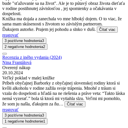
bude "sťažovanie sa na život". Ale je to pútavý obraz života dieťaťa
v rodine postihnutej závislosťou , jej spomienky a očakávania v
dospelosti.
Knižka ma dojala a zanechala vo mne hlboký dojem. O to viac, že
sama mam skúsenosti s životom so závislým partnerom.
Ďakujem autorke. Prajem jej pohodu a slnko v duši.
Čítať viac
reagovať
3 pozitívne hodnotenia
3
2 negatívne hodnotenia
2
Recenzia z iného vydania (2024)
Nina Frantálová
Overený nákup
20.10.2024
Veľký poklad v malej knižke
Príbeh obyčajnej Barborky z obyčajnej slovenskej rodiny ktorá si
kvôli alkoholu v rodine zažila svoje trápenia. Mnohé z tráum si
vzala do dospelosti a hľadá na ne riešenia a práve veta: “Takto láska
nemá vyzerať.” bola tá ktorá mi vytiahla slzu. Veľmi mi pomohlo,
že som ju našla, ďakujem za ňu…
Čítať viac
reagovať
3 pozitívne hodnotenia
3
1 negatívne hodnotenie
1