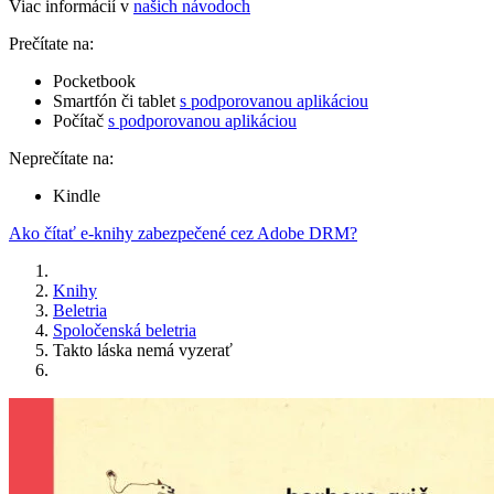
Viac informácií v
našich návodoch
Prečítate na:
Pocketbook
Smartfón či tablet
s podporovanou aplikáciou
Počítač
s podporovanou aplikáciou
Neprečítate na:
Kindle
Ako čítať e-knihy zabezpečené cez Adobe DRM?
Knihy
Beletria
Spoločenská beletria
Takto láska nemá vyzerať