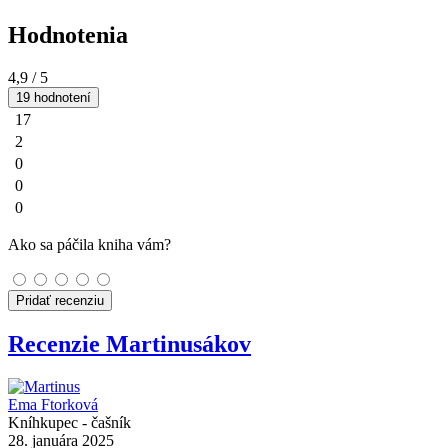
Hodnotenia
4,9
/ 5
19 hodnotení
17
2
0
0
0
Ako sa páčila kniha vám?
Pridať recenziu
Recenzie Martinusákov
Ema Ftorková
Kníhkupec - čašník
28. januára 2025