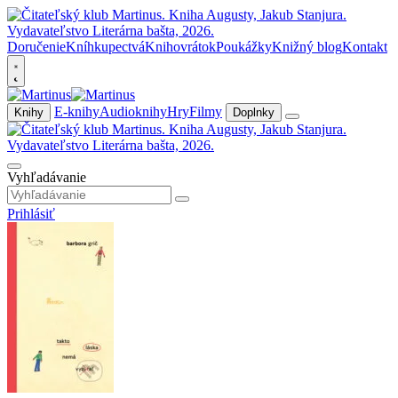
Doručenie
Kníhkupectvá
Knihovrátok
Poukážky
Knižný blog
Kontakt
E-knihy
Audioknihy
Hry
Filmy
Knihy
Doplnky
Vyhľadávanie
Prihlásiť