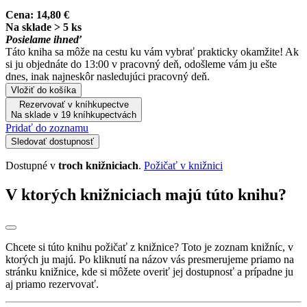
Cena:
14,80 €
Na sklade > 5 ks
Posielame ihneď
Táto kniha sa môže na cestu ku vám vybrať prakticky okamžite! Ak
si ju objednáte do 13:00 v pracovný deň, odošleme vám ju ešte
dnes, inak najneskôr nasledujúci pracovný deň.
Vložiť do košíka
Rezervovať v kníhkupectve
Na sklade v 19 kníhkupectvách
Pridať do zoznamu
Sledovať dostupnosť
Dostupné v
troch knižniciach
.
Požičať v knižnici
V ktorých knižniciach majú túto knihu?
Chcete si túto knihu požičať z knižnice? Toto je zoznam knižníc, v
ktorých ju majú. Po kliknutí na názov vás presmerujeme priamo na
stránku knižnice, kde si môžete overiť jej dostupnosť a prípadne ju
aj priamo rezervovať.