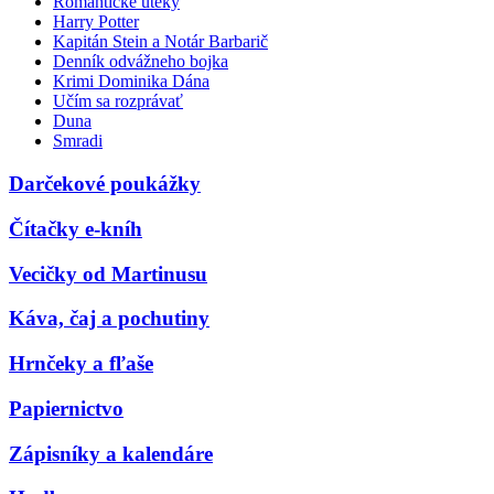
Romantické úteky
Harry Potter
Kapitán Stein a Notár Barbarič
Denník odvážneho bojka
Krimi Dominika Dána
Učím sa rozprávať
Duna
Smradi
Darčekové poukážky
Čítačky e-kníh
Vecičky od Martinusu
Káva, čaj a pochutiny
Hrnčeky a fľaše
Papiernictvo
Zápisníky a kalendáre