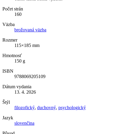
Počet strán
160
Väzba
brožovaná väzba
Rozmer
115×185 mm
Hmotnosť
150 g
ISBN
9788069205109
Dátum vydania
13. 4. 2026
Štýl
filozofický
,
duchovný
,
psychologický
Jazyk
slovenčina
Pôvod