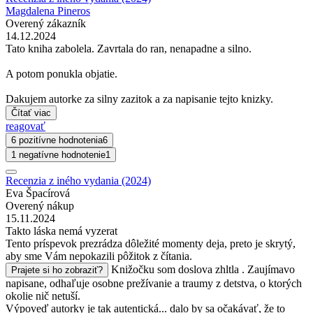
Magdalena Pineros
Overený zákazník
14.12.2024
Tato kniha zabolela. Zavrtala do ran, nenapadne a silno.
A potom ponukla objatie.
Dakujem autorke za silny zazitok a za napisanie tejto knizky.
Čítať viac
reagovať
6 pozitívne hodnotenia
6
1 negatívne hodnotenie
1
Recenzia z iného vydania (2024)
Eva Špacírová
Overený nákup
15.11.2024
Takto láska nemá vyzerat
Tento príspevok prezrádza dôležité momenty deja, preto je skrytý,
aby sme Vám nepokazili pôžitok z čítania.
Knižočku som doslova zhltla . Zaujímavo
Prajete si ho zobraziť?
napisane, odhaľuje osobne prežívanie a traumy z detstva, o ktorých
okolie nič netuší.
Výpoveď autorky je tak autentická... dalo by sa očakávať, že to