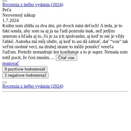
Recenzia z iného vydania (2024)
Peťa
Neoverený nákup
1.7.2024
Knihu som zhltla za dva dni, pri dvoch mini deťoch! A teda, je to
fakt sonda, aby som sa aj ja na ľudí pozerala inak, než jedým
smerom a hľada aj to, čo je za ich správaním, aj keď to nie je vždy
ľahké. Autorka má môj obdiv, aj keď to asi dá zabrať, dať “von” tak
veľmi osobné veci, na druhej strane to môže pomôcť veeeľa
ľuďom. Pretože nemudruje len konštatuje a to je super. Nemala som
totiž pocit, že čosi musím….
Čítať viac
reagovať
9 pozitívne hodnotenia
9
2 negatívne hodnotenia
2
Recenzia z iného vydania (2024)