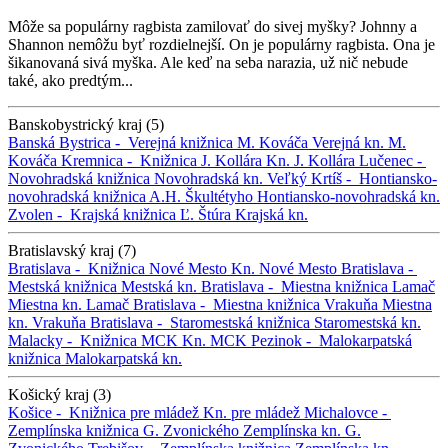
Môže sa populárny ragbista zamilovať do sivej myšky? Johnny a
Shannon nemôžu byť rozdielnejší. On je populárny ragbista. Ona je
šikanovaná sivá myška. Ale keď na seba narazia, už nič nebude
také, ako predtým...
Banskobystrický kraj (5)
Banská Bystrica -
Verejná knižnica M. Kováča
Verejná kn. M.
Kováča
Kremnica -
Knižnica J. Kollára
Kn. J. Kollára
Lučenec -
Novohradská knižnica
Novohradská kn.
Veľký Krtíš -
Hontiansko-
novohradská knižnica A.H. Škultétyho
Hontiansko-novohradská kn.
Zvolen -
Krajská knižnica Ľ. Štúra
Krajská kn.
Bratislavský kraj (7)
Bratislava -
Knižnica Nové Mesto
Kn. Nové Mesto
Bratislava -
Mestská knižnica
Mestská kn.
Bratislava -
Miestna knižnica Lamač
Miestna kn. Lamač
Bratislava -
Miestna knižnica Vrakuňa
Miestna
kn. Vrakuňa
Bratislava -
Staromestská knižnica
Staromestská kn.
Malacky -
Knižnica MCK
Kn. MCK
Pezinok -
Malokarpatská
knižnica
Malokarpatská kn.
Košický kraj (3)
Košice -
Knižnica pre mládež
Kn. pre mládež
Michalovce -
Zemplínska knižnica G. Zvonického
Zemplínska kn. G.