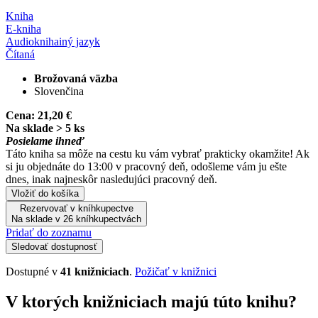
Kniha
E-kniha
Audiokniha
iný jazyk
Čítaná
Brožovaná väzba
Slovenčina
Cena:
21,20 €
Na sklade > 5 ks
Posielame ihneď
Táto kniha sa môže na cestu ku vám vybrať prakticky okamžite! Ak
si ju objednáte do 13:00 v pracovný deň, odošleme vám ju ešte
dnes, inak najneskôr nasledujúci pracovný deň.
Vložiť do košíka
Rezervovať v kníhkupectve
Na sklade v 26 kníhkupectvách
Pridať do zoznamu
Sledovať dostupnosť
Dostupné v
41 knižniciach
.
Požičať v knižnici
V ktorých knižniciach majú túto knihu?