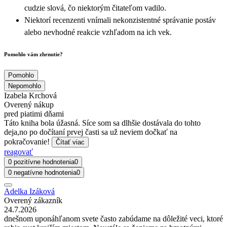
cudzie slová, čo niektorým čitateľom vadilo.
Niektorí recenzenti vnímali nekonzistentné správanie postáv
alebo nevhodné reakcie vzhľadom na ich vek.
Pomohlo vám zhrnutie?
Pomohlo
Nepomohlo
Izabela Krchová
Overený nákup
pred piatimi dňami
Táto kniha bola úžasná. Síce som sa dlhšie dostávala do tohto
deja,no po dočítaní prvej časti sa už neviem dočkať na
pokračovanie!
Čítať viac
reagovať
0 pozitívne hodnotenia
0
0 negatívne hodnotenia
0
Adelka Izáková
Overený zákazník
24.7.2026
dnešnom uponáhľanom svete často zabúdame na dôležité veci, ktoré