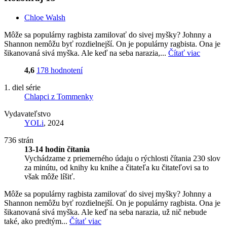
Chloe Walsh
Môže sa populárny ragbista zamilovať do sivej myšky? Johnny a
Shannon nemôžu byť rozdielnejší. On je populárny ragbista. Ona je
šikanovaná sivá myška. Ale keď na seba narazia,...
Čítať viac
4,6
178 hodnotení
1. diel série
Chlapci z Tommenky
Vydavateľstvo
YOLi
, 2024
736 strán
13-14 hodín čítania
Vychádzame z priemerného údaju o rýchlosti čítania 230 slov
za minútu, od knihy ku knihe a čitateľa ku čitateľovi sa to
však môže líšiť.
Môže sa populárny ragbista zamilovať do sivej myšky? Johnny a
Shannon nemôžu byť rozdielnejší. On je populárny ragbista. Ona je
šikanovaná sivá myška. Ale keď na seba narazia, už nič nebude
také, ako predtým...
Čítať viac