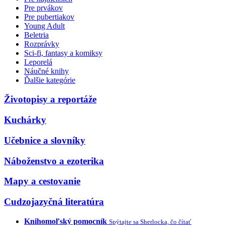
Pre prvákov
Pre pubertiakov
Young Adult
Beletria
Rozprávky
Sci-fi, fantasy a komiksy
Leporelá
Náučné knihy
Ďalšie kategórie
Životopisy a reportáže
Kuchárky
Učebnice a slovníky
Náboženstvo a ezoterika
Mapy a cestovanie
Cudzojazyčná literatúra
Knihomoľský pomocník
Spýtajte sa Sherlocka, čo čítať