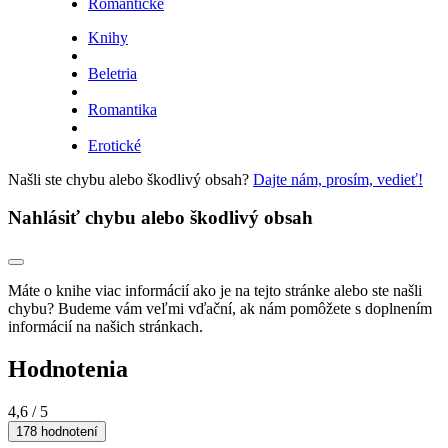
Romantické
Knihy
Beletria
Romantika
Erotické
Našli ste chybu alebo škodlivý obsah?
Dajte nám, prosím, vedieť!
Nahlásiť chybu alebo škodlivý obsah
Máte o knihe viac informácií ako je na tejto stránke alebo ste našli
chybu? Budeme vám veľmi vďační, ak nám pomôžete s doplnením
informácií na našich stránkach.
Hodnotenia
4,6
/ 5
178 hodnotení