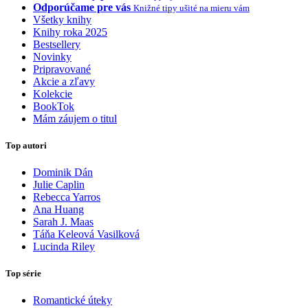
Odporúčame pre vás
Knižné tipy ušité na mieru vám
Všetky knihy
Knihy roka 2025
Bestsellery
Novinky
Pripravované
Akcie a zľavy
Kolekcie
BookTok
Mám záujem o titul
Top autori
Dominik Dán
Julie Caplin
Rebecca Yarros
Ana Huang
Sarah J. Maas
Táňa Keleová Vasilková
Lucinda Riley
Top série
Romantické úteky