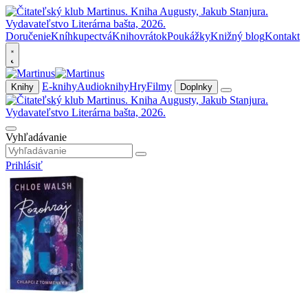
Doručenie
Kníhkupectvá
Knihovrátok
Poukážky
Knižný blog
Kontakt
E-knihy
Audioknihy
Hry
Filmy
Knihy
Doplnky
Vyhľadávanie
Prihlásiť