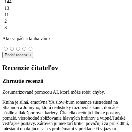
144
13
11
2
8
Ako sa páčila kniha vám?
Pridať recenziu
Recenzie čitateľov
Zhrnutie recenzií
Zosumarizované pomocou AI, ktorá môže robiť chyby.
Kniha je silná, emotívna YA slow‑burn romance sústredená na
Shannon a Johnyho, ktorá realisticky rozoberá šikanu, domáce
násilie a tlak športovej kariéry. Čitatelia oceňujú hlboké postavy,
pomalé, vierohodné zbližovanie hlavných hrdinov a vtipné/ľudské
vedľajšie postavy. Zároveň ju niektorí kritici považujú za príliš dlhú,
miestami opakujúcu sa a s problémami v preklade či v jazyku