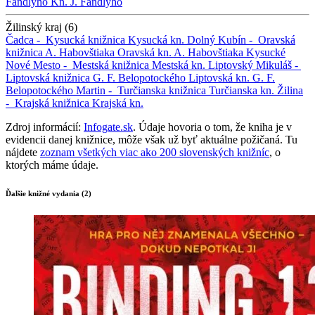
Fándlyho
Kn. J. Fándlyho
Žilinský kraj (6)
Čadca -
Kysucká knižnica
Kysucká kn.
Dolný Kubín -
Oravská
knižnica A. Habovštiaka
Oravská kn. A. Habovštiaka
Kysucké
Nové Mesto -
Mestská knižnica
Mestská kn.
Liptovský Mikuláš -
Liptovská knižnica G. F. Belopotockého
Liptovská kn. G. F.
Belopotockého
Martin -
Turčianska knižnica
Turčianska kn.
Žilina
-
Krajská knižnica
Krajská kn.
Zdroj informácií:
Infogate.sk
. Údaje hovoria o tom, že kniha je v
evidencii danej knižnice, môže však už byť aktuálne požičaná. Tu
nájdete
zoznam všetkých viac ako 200 slovenských knižníc
, o
ktorých máme údaje.
Ďalšie knižné vydania (2)