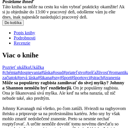
Posielame ihneď
Táto kniha sa môže na cestu ku vám vybrať prakticky okamžite! Ak
si ju objednáte do 13:00 v pracovný deň, odošleme vám ju ešte
dnes, inak najneskôr nasledujúci pracovný deň.
Do košíka
Popis knihy
Podrobnosti
Recenzie
Viac o knihe
Pozrieť ukážku
Ukážka
#chémia
#dospievania
#láska
#osud
#priateľstvo
#príťažlivosť
#romantik
začiatok
#prvá láska
#šikana
#sny
#šport
#športovci
#strach
#zranenia
Môže sa populárny ragbista zamilovať do sivej myšky? Johnny
a Shannon nemôžu byť rozdielnejší.
On je populárny ragbista.
Ona je šikanovaná sivá myška. Ale keď na seba narazia, už nič
nebude také, ako predtým.
Johnny Kavanagh má všetko, po čom zatúži. Hviezdi na ragbyovom
ihrisku a pripravuje sa na profesionálnu kariéru. Jeho sny by však
mohlo zmariť nedoliečené zranenie. Preto sa nesmie nechať
rozptyľovať. A určite nemôže dovoliť tomu novému dievčaťu so