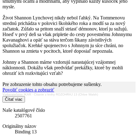
smutnými očami a modrinami, aby vypĺňalo každý kúsoček jeho
mysle.
Život Shannon Lynchovej nikdy nebol ľahký. Na Tommenovu
strednú prichádza v polovici školského roka a modlí sa za nový
začiatok. Zúfalo sa pritom snaží striasť démonov, ktorí ju sužujú.
Hneď v prvý deň sa však pripletie do cesty povestnému Johnnymu
Kavanaghovi a opäť sa stáva terčom šikany závistlivých
spolužiačok. Krehké spojenectvo s Johnnym ju síce chráni, no
Shannon sa zmieta v pocitoch, ktoré doposiaľ nepoznala.
Johnny a Shannon márne vzdorujú narastajúcej vzájomnej
náklonnosti. Dokážu však predvídať prekážky, ktoré by mohli
ohroziť ich rozkvitajúci vzťah?
Pre zobrazenie tohto obsahu potrebujeme sušienky.
Povoliť cookies a zobraziť
Vydavateľstvo IKAR
·
Čítanie z knihy ROZOHRAJ 13 (Chloe Walsh)
Čítať viac
Naše katalógové číslo
2507761
Originálny názov
Binding 13