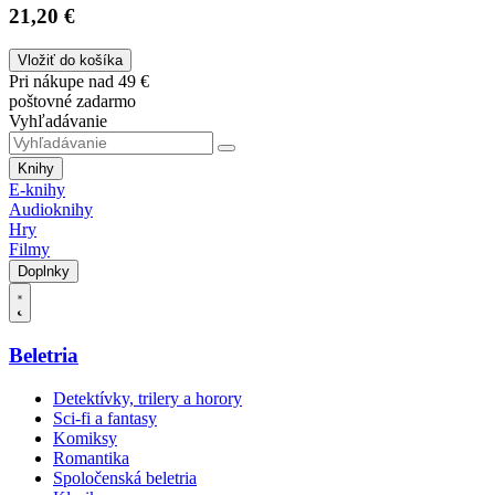
21,20 €
Vložiť do košíka
Pri nákupe nad 49 €
poštovné zadarmo
Vyhľadávanie
Knihy
E-knihy
Audioknihy
Hry
Filmy
Doplnky
Beletria
Detektívky, trilery a horory
Sci-fi a fantasy
Komiksy
Romantika
Spoločenská beletria