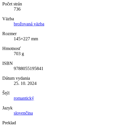
Počet strán
736
Väzba
brožovaná väzba
Rozmer
145×227 mm
Hmotnosť
703 g
ISBN
9788055195841
Dátum vydania
25. 10. 2024
Štýl
romantický
Jazyk
slovenčina
Preklad