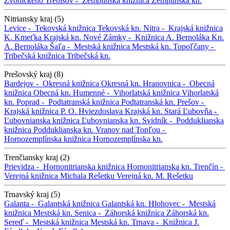
Zvonického
Trebišov -
Zemplínska knižnica
Zemplínska kn.
Nitriansky kraj (5)
Levice -
Tekovská knižnica
Tekovská kn.
Nitra -
Krajská knižnica
K. Kmeťka
Krajská kn.
Nové Zámky -
Knižnica A. Bernoláka
Kn.
A. Bernoláka
Šaľa -
Mestská knižnica
Mestská kn.
Topoľčany -
Tribečská knižnica
Tribečská kn.
Prešovský kraj (8)
Bardejov -
Okresná knižnica
Okresná kn.
Hranovnica -
Obecná
knižnica
Obecná kn.
Humenné -
Vihorlatská knižnica
Vihorlatská
kn.
Poprad -
Podtatranská knižnica
Podtatranská kn.
Prešov -
Krajská knižnica P. O. Hviezdoslava
Krajská kn.
Stará Ľubovňa -
Ľubovnianska knižnica
Ľubovnianska kn.
Svidník -
Podduklianska
knižnica
Podduklianska kn.
Vranov nad Topľou -
Hornozemplínska knižnica
Hornozemplínska kn.
Trenčiansky kraj (2)
Prievidza -
Hornonitrianska knižnica
Hornonitrianska kn.
Trenčín -
Verejná knižnica Michala Rešetku
Verejná kn. M. Rešetku
Trnavský kraj (5)
Galanta -
Galantská knižnica
Galantská kn.
Hlohovec -
Mestská
knižnica
Mestská kn.
Senica -
Záhorská knižnica
Záhorská kn.
Sereď -
Mestská knižnica
Mestská kn.
Trnava -
Knižnica J.