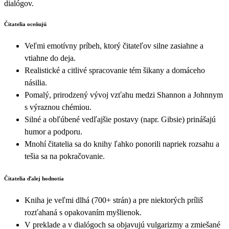
dialógov.
Čitatelia oceňujú
Veľmi emotívny príbeh, ktorý čitateľov silne zasiahne a
vtiahne do deja.
Realistické a citlivé spracovanie tém šikany a domáceho
násilia.
Pomalý, prirodzený vývoj vzťahu medzi Shannon a Johnnym
s výraznou chémiou.
Silné a obľúbené vedľajšie postavy (napr. Gibsie) prinášajú
humor a podporu.
Mnohí čitatelia sa do knihy ľahko ponorili napriek rozsahu a
tešia sa na pokračovanie.
Čitatelia ďalej hodnotia
Kniha je veľmi dlhá (700+ strán) a pre niektorých príliš
rozťahaná s opakovaním myšlienok.
V preklade a v dialógoch sa objavujú vulgarizmy a zmiešané