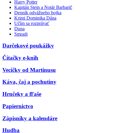
Harry Potter
Kapitán Stein a Notár Barbarič
Denník odvážneho bojka
Krimi Dominika Dána
Učím sa rozprávať
Duna
Smradi
Darčekové poukážky
Čítačky e-kníh
Vecičky od Martinusu
Káva, čaj a pochutiny
Hrnčeky a fľaše
Papiernictvo
Zápisníky a kalendáre
Hudba