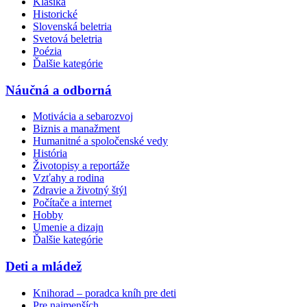
Klasika
Historické
Slovenská beletria
Svetová beletria
Poézia
Ďalšie kategórie
Náučná a odborná
Motivácia a sebarozvoj
Biznis a manažment
Humanitné a spoločenské vedy
História
Životopisy a reportáže
Vzťahy a rodina
Zdravie a životný štýl
Počítače a internet
Hobby
Umenie a dizajn
Ďalšie kategórie
Deti a mládež
Knihorad – poradca kníh pre deti
Pre najmenších