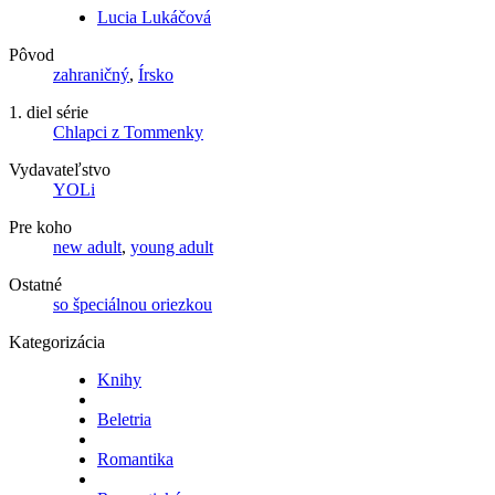
Lucia Lukáčová
Pôvod
zahraničný
,
Írsko
1. diel série
Chlapci z Tommenky
Vydavateľstvo
YOLi
Pre koho
new adult
,
young adult
Ostatné
so špeciálnou oriezkou
Kategorizácia
Knihy
Beletria
Romantika