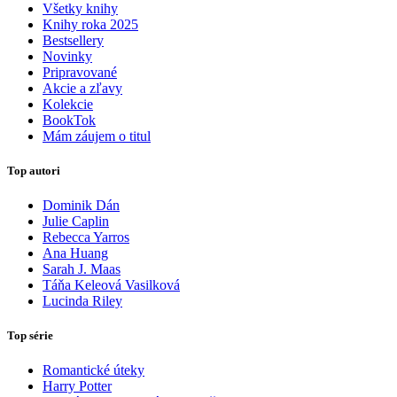
Všetky knihy
Knihy roka 2025
Bestsellery
Novinky
Pripravované
Akcie a zľavy
Kolekcie
BookTok
Mám záujem o titul
Top autori
Dominik Dán
Julie Caplin
Rebecca Yarros
Ana Huang
Sarah J. Maas
Táňa Keleová Vasilková
Lucinda Riley
Top série
Romantické úteky
Harry Potter