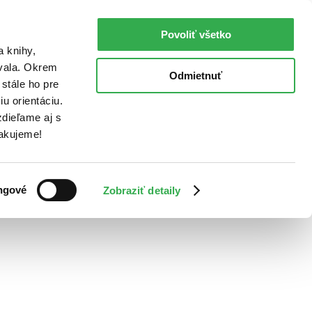
Povoliť všetko
a knihy,
ovala. Okrem
Odmietnuť
stále ho pre
u orientáciu.
dieľame aj s
Ďakujeme!
ngové
Zobraziť detaily