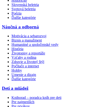
Historické
Slovenská beletria
Svetová beletria
Poézia
Ďalšie kategórie
Náučná a odborná
Motivácia a sebarozvoj
Biznis a manažment
Humanitné a spoločenské vedy
História
Životopisy a reportáže
Vzťahy a rodina
Zdravie a životný štýl
Počítače a internet
Hobby
Umenie a dizajn
Ďalšie kategórie
Deti a mládež
Knihorad – poradca kníh pre deti
Pre najmenších
Pre prvákov