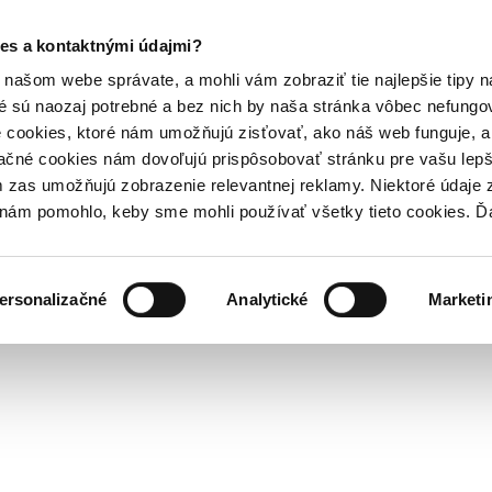
es a kontaktnými údajmi?
našom webe správate, a mohli vám zobraziť tie najlepšie tipy n
é sú naozaj potrebné a bez nich by naša stránka vôbec nefung
 cookies, ktoré nám umožňujú zisťovať, ako náš web funguje, a 
ačné cookies nám dovoľujú prispôsobovať stránku pre vašu lepši
zas umožňujú zobrazenie relevantnej reklamy. Niektoré údaje z
y nám pomohlo, keby sme mohli používať všetky tieto cookies. 
ersonalizačné
Analytické
Marketi