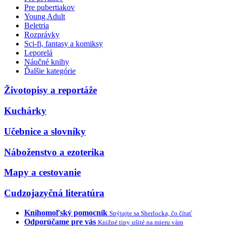
Pre pubertiakov
Young Adult
Beletria
Rozprávky
Sci-fi, fantasy a komiksy
Leporelá
Náučné knihy
Ďalšie kategórie
Životopisy a reportáže
Kuchárky
Učebnice a slovníky
Náboženstvo a ezoterika
Mapy a cestovanie
Cudzojazyčná literatúra
Knihomoľský pomocník
Spýtajte sa Sherlocka, čo čítať
Odporúčame pre vás
Knižné tipy ušité na mieru vám