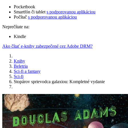
Pocketbook
Smartfón či tablet
s podporovanou aplikáciou
Počítač
s podporovanou aplikáciou
Neprečítate na:
Kindle
Ako čítať e-knihy zabezpečené cez Adobe DRM?
Knihy
Beletria
Sci-fi a fantasy
Sci-fi
Stopárov sprievodca galaxiou: Kompletné vydanie