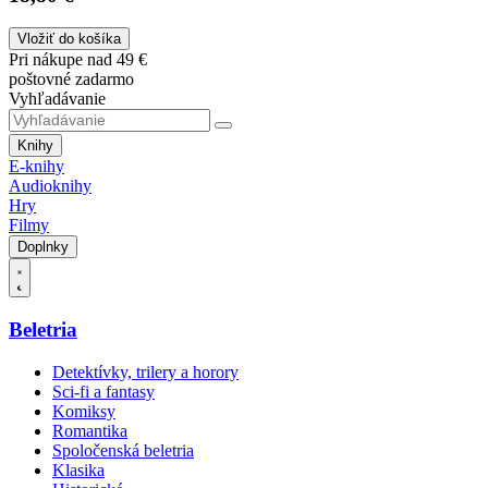
Vložiť do košíka
Pri nákupe nad 49 €
poštovné zadarmo
Vyhľadávanie
Knihy
E-knihy
Audioknihy
Hry
Filmy
Doplnky
Beletria
Detektívky, trilery a horory
Sci-fi a fantasy
Komiksy
Romantika
Spoločenská beletria
Klasika