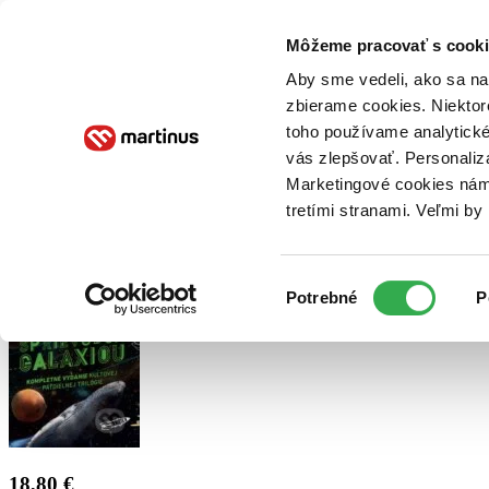
Doručenie
Kníhkupectvá
Knihovrátok
Poukážky
Knižný blog
Kontakt
Môžeme pracovať s cooki
Aby sme vedeli, ako sa na 
zbierame cookies. Niektor
E-knihy
Audioknihy
Hry
Filmy
Knihy
Doplnky
toho používame analytické
vás zlepšovať. Personaliz
Vyhľadávanie
Marketingové cookies nám 
tretími stranami. Veľmi b
Prihlásiť
Výber
Potrebné
P
súhlasu
18,80 €