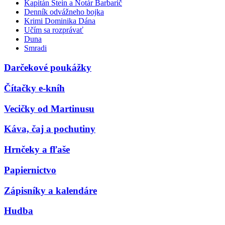
Kapitán Stein a Notár Barbarič
Denník odvážneho bojka
Krimi Dominika Dána
Učím sa rozprávať
Duna
Smradi
Darčekové poukážky
Čítačky e-kníh
Vecičky od Martinusu
Káva, čaj a pochutiny
Hrnčeky a fľaše
Papiernictvo
Zápisníky a kalendáre
Hudba