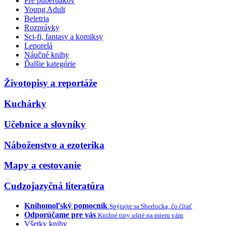
Pre pubertiakov
Young Adult
Beletria
Rozprávky
Sci-fi, fantasy a komiksy
Leporelá
Náučné knihy
Ďalšie kategórie
Životopisy a reportáže
Kuchárky
Učebnice a slovníky
Náboženstvo a ezoterika
Mapy a cestovanie
Cudzojazyčná literatúra
Knihomoľský pomocník
Spýtajte sa Sherlocka, čo čítať
Odporúčame pre vás
Knižné tipy ušité na mieru vám
Všetky knihy