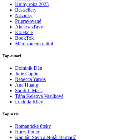
Knihy roka 2025
Bestsellery
Novinky
Pripravované
Akcie a zľavy
Kolekcie
BookTok
Mám záujem o titul
Top autori
Dominik Dán
Julie Caplin
Rebecca Yarros
Ana Huang
Sarah J. Maas
Táňa Keleová Vasilková
Lucinda Riley
Top série
Romantické úteky
Harry Potter
Kapitán Stein a Notár Barbarič