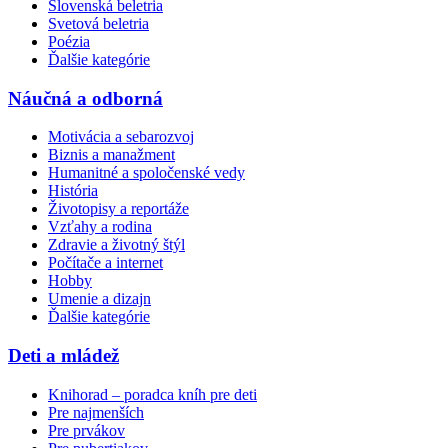
Slovenská beletria
Svetová beletria
Poézia
Ďalšie kategórie
Náučná a odborná
Motivácia a sebarozvoj
Biznis a manažment
Humanitné a spoločenské vedy
História
Životopisy a reportáže
Vzťahy a rodina
Zdravie a životný štýl
Počítače a internet
Hobby
Umenie a dizajn
Ďalšie kategórie
Deti a mládež
Knihorad – poradca kníh pre deti
Pre najmenších
Pre prvákov