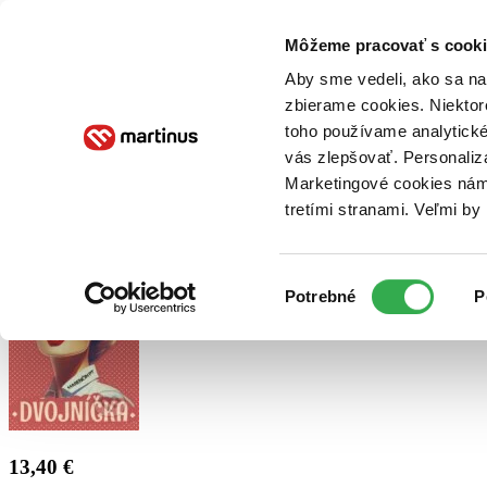
Doručenie
Kníhkupectvá
Knihovrátok
Poukážky
Knižný blog
Kontakt
Môžeme pracovať s cooki
Aby sme vedeli, ako sa na 
zbierame cookies. Niektor
E-knihy
Audioknihy
Hry
Filmy
Knihy
Doplnky
toho používame analytické
vás zlepšovať. Personaliz
Vyhľadávanie
Marketingové cookies nám 
tretími stranami. Veľmi b
Prihlásiť
Výber
Potrebné
P
súhlasu
13,40 €