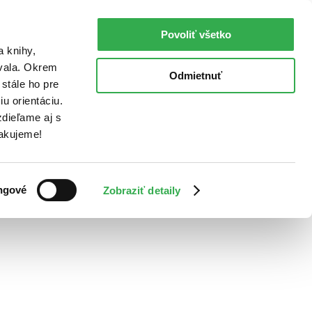
Povoliť všetko
a knihy,
ovala. Okrem
Odmietnuť
stále ho pre
u orientáciu.
dieľame aj s
Ďakujeme!
ngové
Zobraziť detaily