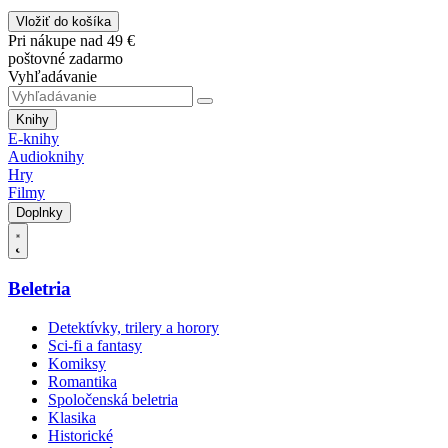
Vložiť do košíka
Pri nákupe nad 49 €
poštovné zadarmo
Vyhľadávanie
Knihy
E-knihy
Audioknihy
Hry
Filmy
Doplnky
Beletria
Detektívky, trilery a horory
Sci-fi a fantasy
Komiksy
Romantika
Spoločenská beletria
Klasika
Historické