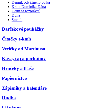
Denník odvážneho bojka
Krimi Dominika Dána
Učím sa rozprávať
Duna
Smradi
Darčekové poukážky
Čítačky e-kníh
Vecičky od Martinusu
Káva, čaj a pochutiny
Hrnčeky a fľaše
Papiernictvo
Zápisníky a kalendáre
Hudba
LP platne