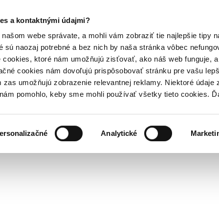
es a kontaktnými údajmi?
našom webe správate, a mohli vám zobraziť tie najlepšie tipy n
é sú naozaj potrebné a bez nich by naša stránka vôbec nefung
 cookies, ktoré nám umožňujú zisťovať, ako náš web funguje, a 
ačné cookies nám dovoľujú prispôsobovať stránku pre vašu lepši
zas umožňujú zobrazenie relevantnej reklamy. Niektoré údaje z
y nám pomohlo, keby sme mohli používať všetky tieto cookies. 
ersonalizačné
Analytické
Marketi