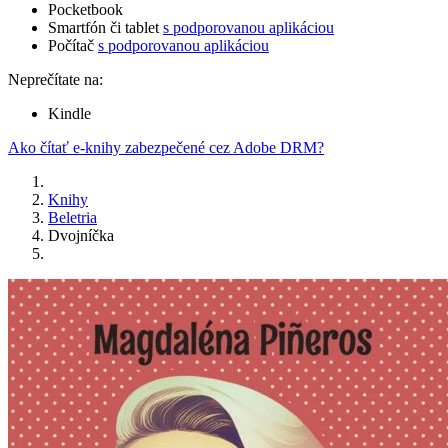
Pocketbook
Smartfón či tablet
s podporovanou aplikáciou
Počítač
s podporovanou aplikáciou
Neprečítate na:
Kindle
Ako čítať e-knihy zabezpečené cez Adobe DRM?
Knihy
Beletria
Dvojníčka