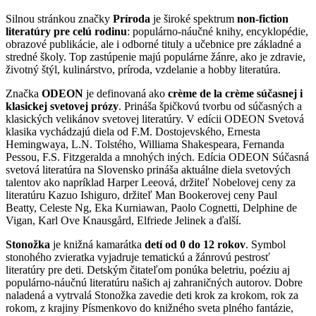
Silnou stránkou značky
Príroda
je široké spektrum
non-fiction
literatúry pre celú rodinu
: populárno-náučné knihy, encyklopédie,
obrazové publikácie, ale i odborné tituly a učebnice pre základné a
stredné školy. Top zastúpenie majú populárne žánre, ako je zdravie,
životný štýl, kulinárstvo, príroda, vzdelanie a hobby literatúra.
Značka
ODEON
je definovaná ako
crème de la crème súčasnej i
klasickej svetovej prózy
. Prináša špičkovú tvorbu od súčasných a
klasických velikánov svetovej literatúry. V edícii ODEON Svetová
klasika vychádzajú diela od F.M. Dostojevského, Ernesta
Hemingwaya, L.N. Tolstého, Williama Shakespeara, Fernanda
Pessou, F.S. Fitzgeralda a mnohých iných. Edícia ODEON Súčasná
svetová literatúra na Slovensko prináša aktuálne diela svetových
talentov ako napríklad Harper Leeová, držiteľ Nobelovej ceny za
literatúru Kazuo Ishiguro, držiteľ Man Bookerovej ceny Paul
Beatty, Celeste Ng, Eka Kurniawan, Paolo Cognetti, Delphine de
Vigan, Karl Ove Knausgård, Elfriede Jelinek a ďalší.
Stonožka
je knižná kamarátka
detí od 0 do 12 rokov
. Symbol
stonohého zvieratka vyjadruje tematickú a žánrovú pestrosť
literatúry pre deti. Detským čitateľom ponúka beletriu, poéziu aj
populárno-náučnú literatúru našich aj zahraničných autorov. Dobre
naladená a vytrvalá Stonožka zavedie deti krok za krokom, rok za
rokom, z krajiny Písmenkovo do knižného sveta plného fantázie,