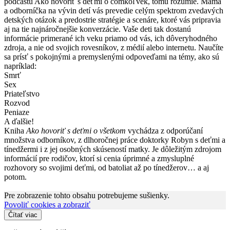
podcastu Ako hovoriť s deťmi o čomkoľvek, tomu rozumie. Mama
a odborníčka na vývin detí vás prevedie celým spektrom zvedavých
detských otázok a predostrie stratégie a scenáre, ktoré vás pripravia
aj na tie najnáročnejšie konverzácie. Vaše deti tak dostanú
informácie primerané ich veku priamo od vás, ich dôveryhodného
zdroja, a nie od svojich rovesníkov, z médií alebo internetu. Naučíte
sa prísť s pokojnými a premyslenými odpoveďami na témy, ako sú
napríklad:
Smrť
Sex
Priateľstvo
Rozvod
Peniaze
A ďalšie!
Kniha
Ako hovoriť s deťmi o všetkom
vychádza z odporúčaní
množstva odborníkov, z dlhoročnej práce doktorky Robyn s deťmi a
tínedžermi i z jej osobných skúseností matky. Je dôležitým zdrojom
informácií pre rodičov, ktorí si cenia úprimné a zmysluplné
rozhovory so svojimi deťmi, od batoliat až po tínedžerov… a aj
potom.
Pre zobrazenie tohto obsahu potrebujeme sušienky.
Povoliť cookies a zobraziť
Čítať viac