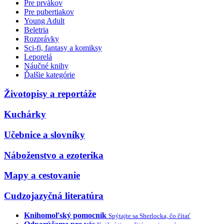
Pre prvákov
Pre pubertiakov
Young Adult
Beletria
Rozprávky
Sci-fi, fantasy a komiksy
Leporelá
Náučné knihy
Ďalšie kategórie
Životopisy a reportáže
Kuchárky
Učebnice a slovníky
Náboženstvo a ezoterika
Mapy a cestovanie
Cudzojazyčná literatúra
Knihomoľský pomocník
Spýtajte sa Sherlocka, čo čítať