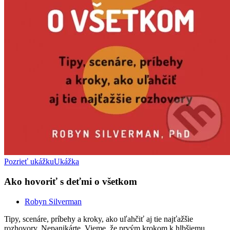
Pozrieť ukážku
Ukážka
Ako hovoriť s deťmi o všetkom
Robyn Silverman
Tipy, scenáre, príbehy a kroky, ako uľahčiť aj tie najťažšie
rozhovory. Nepanikárte. Vieme, že prvým krokom k hlbšiemu