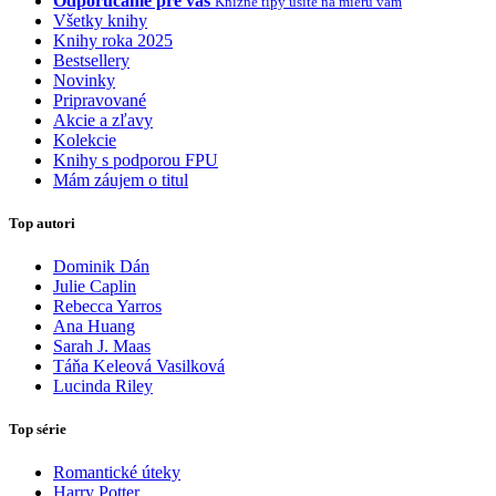
Odporúčame pre vás
Knižné tipy ušité na mieru vám
Všetky knihy
Knihy roka 2025
Bestsellery
Novinky
Pripravované
Akcie a zľavy
Kolekcie
Knihy s podporou FPU
Mám záujem o titul
Top autori
Dominik Dán
Julie Caplin
Rebecca Yarros
Ana Huang
Sarah J. Maas
Táňa Keleová Vasilková
Lucinda Riley
Top série
Romantické úteky
Harry Potter