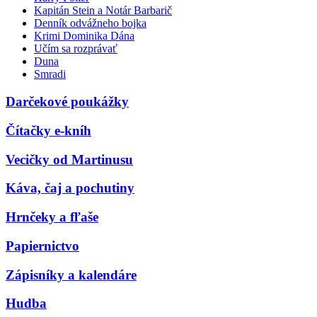
Kapitán Stein a Notár Barbarič
Denník odvážneho bojka
Krimi Dominika Dána
Učím sa rozprávať
Duna
Smradi
Darčekové poukážky
Čítačky e-kníh
Vecičky od Martinusu
Káva, čaj a pochutiny
Hrnčeky a fľaše
Papiernictvo
Zápisníky a kalendáre
Hudba