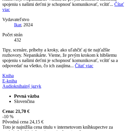
spojeniu s našimi deťmi je schopnosť komunikovať, vcítiť...
Čítať
viac
Vydavateľstvo
Ikar
, 2024
Počet strán
432
Tipy, scenáre, príbehy a kroky, ako uľahčiť aj tie najťažšie
rozhovory. Nepanikárte. Vieme, že prvým krokom k hlbšiemu
spojeniu s našimi deťmi je schopnosť komunikovať, vcítiť sa a
odpovedať na všetko, čo ich zaujíma...
Čítať viac
Kniha
E-kniha
Audiokniha
iný jazyk
Pevná väzba
Slovenčina
Cena:
21,70 €
-10 %
Pôvodná cena
24,15 €
Toto je najnižšia cena titulu v internetovom kníhkupectve za