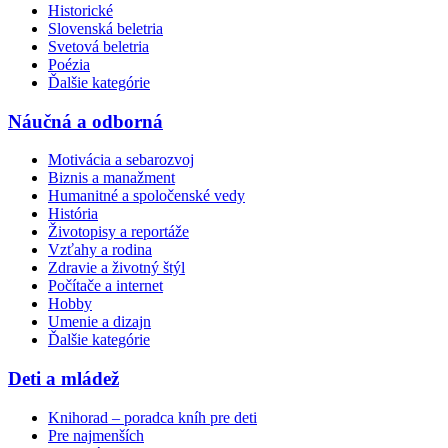
Historické
Slovenská beletria
Svetová beletria
Poézia
Ďalšie kategórie
Náučná a odborná
Motivácia a sebarozvoj
Biznis a manažment
Humanitné a spoločenské vedy
História
Životopisy a reportáže
Vzťahy a rodina
Zdravie a životný štýl
Počítače a internet
Hobby
Umenie a dizajn
Ďalšie kategórie
Deti a mládež
Knihorad – poradca kníh pre deti
Pre najmenších