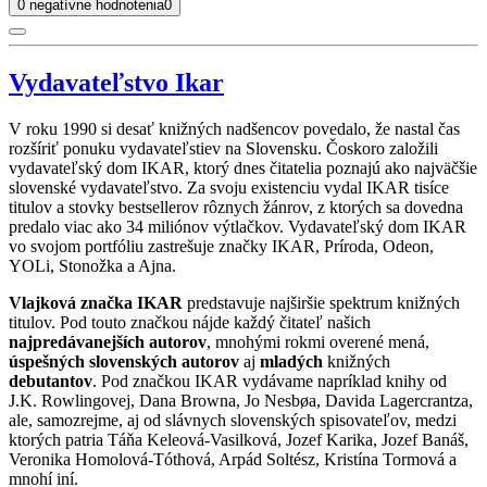
0 negatívne hodnotenia
0
Vydavateľstvo Ikar
V roku 1990 si desať knižných nadšencov povedalo, že nastal čas
rozšíriť ponuku vydavateľstiev na Slovensku. Čoskoro založili
vydavateľský dom IKAR, ktorý dnes čitatelia poznajú ako najväčšie
slovenské vydavateľstvo. Za svoju existenciu vydal IKAR tisíce
titulov a stovky bestsellerov rôznych žánrov, z ktorých sa dovedna
predalo viac ako 34 miliónov výtlačkov. Vydavateľský dom IKAR
vo svojom portfóliu zastrešuje značky IKAR, Príroda, Odeon,
YOLi, Stonožka a Ajna.
Vlajková značka IKAR
predstavuje najširšie spektrum knižných
titulov. Pod touto značkou nájde každý čitateľ našich
najpredávanejších autorov
, mnohými rokmi overené mená,
úspešných slovenských autorov
aj
mladých
knižných
debutantov
. Pod značkou IKAR vydávame napríklad knihy od
J.K. Rowlingovej, Dana Browna, Jo Nesbøa, Davida Lagercrantza,
ale, samozrejme, aj od slávnych slovenských spisovateľov, medzi
ktorých patria Táňa Keleová-Vasilková, Jozef Karika, Jozef Banáš,
Veronika Homolová-Tóthová, Arpád Soltész, Kristína Tormová a
mnohí iní.