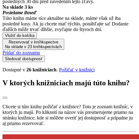
posledných 30 dní pred zavedením tejto zľavy.
Na sklade 3 ks
Posielame ihneď
Túto knihu máme síce aktuálne na sklade, máme však už iba
posledné kusy. Ak ju chcete mať rýchlo, ponáhľajte sa! Dodanie
ďalších môže trvať dlhšie, zvyčajne do štyroch dní.
Vložiť do košíka
Rezervovať v kníhkupectve
Na sklade v 23 kníhkupectvách
Pridať do zoznamu
Sledovať dostupnosť
Dostupné v
26 knižniciach
.
Požičať v knižnici
V ktorých knižniciach majú túto knihu?
Chcete si túto knihu požičať z knižnice? Toto je zoznam knižníc, v
ktorých ju majú. Po kliknutí na názov vás presmerujeme priamo na
stránku knižnice, kde si môžete overiť jej dostupnosť a prípadne ju
aj priamo rezervovať.