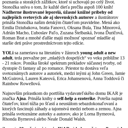
poznania a storakých zážitkov, ktoré si uchovajú po celý život.
Stonožka sníva o tom, že každé dieťa prečíta aspoň 100 kníh!
Nádherne ilustrované leporelá, úžasné knižné príbehy od
najlepších svetových ale aj slovenských autorov
a ilustrátorov
prináša Stonožka našim detským čitateľom pravidelne. Mená ako
Emilia Dziubakova, bratia Fanovci, Oksana Bula, Tina Minorová,
Adrián Macho, Ľuboslav Paľo, Zuzana Štelbaská, Ivona Ďuričová,
Roman Brat a mnohé ďalšie majú možnosť spoznať mladšie aj
staršie deti práve prostredníctvom tejto edície.
YOLi
sa zameriava na literatúru v žánroch
young adult a new
adult
, teda prevažne pre „mladých dospelých“ vo veku približne 13
- 21 rokov. Ponúka široké spektrum prekladov súčasnej tvorby, od
dystopie či fantasy až po romance. Priestor tu dostáva veľa
svetoznámych autorov a autoriek, medzi inými aj John Green, Jamie
McGuirová, Lauren Kateová, Erica Johansenová, Anna Toddová či
Rainbow Rowellová.
Najnovším prírastkom do portfólia vydavateľského domu IKAR je
značka
Ajna
. Prináša knihy o
self-help a ezoterike
. Potešia najmä
čitateľov, ktorí túžia po šťastí a neustálom sebazdokonaľovaní a
ktorých fascinujú záhady a tajomstvá medzi nebom a zemou. Ajna
prináša svetoznáme autorky a autorov, ako je Lorna Byrneová,
Rhonda Byrneová alebo Neale Donald Walsh.