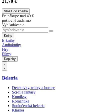
21,70 €
Vložiť do košíka
Pri nákupe nad 49 €
poštovné zadarmo
Vyhľadávanie
Knihy
E-knihy
Audioknihy
Hry
Filmy
Doplnky
Beletria
Detektívky, trilery a horory
Sci-fi a fantasy
Komiksy
Romantika
Spoločenská beletria
Klasika