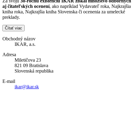
Za svoju
30-ročnú existenciu IKAR získal množstvo odborných
aj čitateľských ocenení
, ako napríklad Vydavateľ roka, Najkrajšia
kniha roka, Najkrajšia kniha Slovenska či ocenenia za umelecké
preklady.
Čítať viac
Obchodný názov
IKAR, a.s.
Adresa
Miletičova 23
821 09 Bratislava
Slovenská republika
E-mail
ikar@ikar.sk