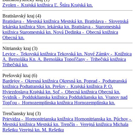
Zvolen -
Krajská knižnica Ľ. Štúra
Krajská kn.
Bratislavský kraj (4)
Bratislava -
Mestská knižnica
Mestská kn.
Bratislava -
Slovenská
lekárska knižnica
Slov. lekárska kn.
Bratislava -
Staromestská
knižnica
Staromestská kn.
Nová Dedinka -
Obecná knižnica
Obecná kn.
Nitriansky kraj (3)
Levice -
Tekovská knižnica
Tekovská kn.
Nové Zámky -
Knižnica
A. Bernoláka
Kn. A. Bernoláka
Topoľčany -
Tribečská knižnica
Tribečská kn.
Prešovský kraj (6)
Bardejov -
Okresná knižnica
Okresná kn.
Poprad -
Podtatranská
knižnica
Podtatranská kn.
Prešov -
Krajská knižnica P. O.
Hviezdoslava
Krajská kn.
Soľ -
Obecná knižnica
Obecná kn.
Svidník -
Podduklianska knižnica
Podduklianska kn.
Vranov nad
Topľou -
Hornozemplínska knižnica
Hornozemplínska kn.
Trenčiansky kraj (3)
Prievidza -
Hornonitrianska knižnica
Hornonitrianska kn.
Púchov -
Mestská knižnica
Mestská kn.
Trenčín -
Verejná knižnica Michala
Rešetku
Verejná kn. M. Rešetku