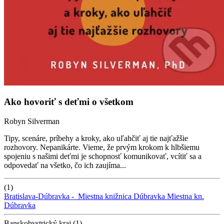
Ako hovoriť s deťmi o všetkom
Robyn Silverman
Tipy, scenáre, príbehy a kroky, ako uľahčiť aj tie najťažšie
rozhovory. Nepanikárte. Vieme, že prvým krokom k hlbšiemu
spojeniu s našimi deťmi je schopnosť komunikovať, vcítiť sa a
odpovedať na všetko, čo ich zaujíma...
(1)
Bratislava-Dúbravka -
Miestna knižnica Dúbravka
Miestna kn.
Dúbravka
Banskobystrický kraj (1)