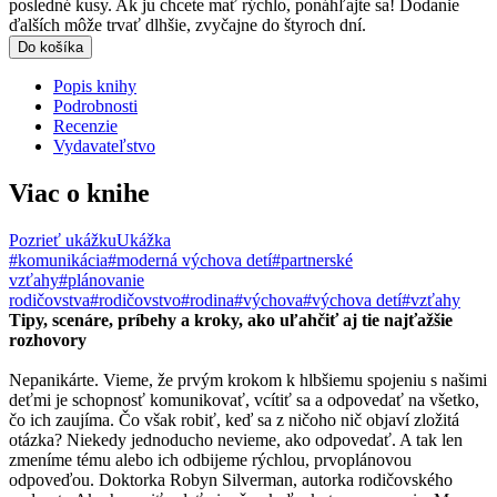
posledné kusy. Ak ju chcete mať rýchlo, ponáhľajte sa! Dodanie
ďalších môže trvať dlhšie, zvyčajne do štyroch dní.
Do košíka
Popis knihy
Podrobnosti
Recenzie
Vydavateľstvo
Viac o knihe
Pozrieť ukážku
Ukážka
#komunikácia
#moderná výchova detí
#partnerské
vzťahy
#plánovanie
rodičovstva
#rodičovstvo
#rodina
#výchova
#výchova detí
#vzťahy
Tipy, scenáre, príbehy a kroky, ako uľahčiť aj tie najťažšie
rozhovory
Nepanikárte. Vieme, že prvým krokom k hlbšiemu spojeniu s našimi
deťmi je schopnosť komunikovať, vcítiť sa a odpovedať na všetko,
čo ich zaujíma. Čo však robiť, keď sa z ničoho nič objaví zložitá
otázka? Niekedy jednoducho nevieme, ako odpovedať. A tak len
zmeníme tému alebo ich odbijeme rýchlou, prvoplánovou
odpoveďou. Doktorka Robyn Silverman, autorka rodičovského