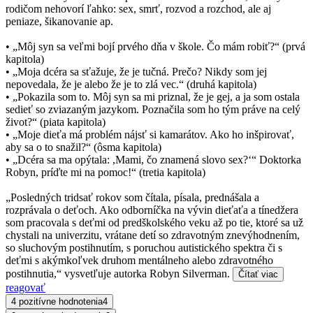
rodičom nehovorí ľahko: sex, smrť, rozvod a rozchod, ale aj
peniaze, šikanovanie ap.
• „Môj syn sa veľmi bojí prvého dňa v škole. Čo mám robiť?“ (prvá
kapitola)
• „Moja dcéra sa sťažuje, že je tučná. Prečo? Nikdy som jej
nepovedala, že je alebo že je to zlá vec.“ (druhá kapitola)
• „Pokazila som to. Môj syn sa mi priznal, že je gej, a ja som ostala
sedieť so zviazaným jazykom. Poznačila som ho tým práve na celý
život?“ (piata kapitola)
• „Moje dieťa má problém nájsť si kamarátov. Ako ho inšpirovať,
aby sa o to snažil?“ (ôsma kapitola)
• „Dcéra sa ma opýtala: ,Mami, čo znamená slovo sex?‘“ Doktorka
Robyn, príďte mi na pomoc!“ (tretia kapitola)
„Posledných tridsať rokov som čítala, písala, prednášala a
rozprávala o deťoch. Ako odborníčka na vývin dieťaťa a tínedžera
som pracovala s deťmi od predškolského veku až po tie, ktoré sa už
chystali na univerzitu, vrátane detí so zdravotným znevýhodnením,
so sluchovým postihnutím, s poruchou autistického spektra či s
deťmi s akýmkoľvek druhom mentálneho alebo zdravotného
postihnutia,“ vysvetľuje autorka Robyn Silverman.
Čítať viac
reagovať
4 pozitívne hodnotenia
4