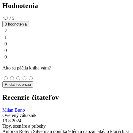
Hodnotenia
4,7
/ 5
3 hodnotenia
2
1
0
0
0
Ako sa páčila kniha vám?
Pridať recenziu
Recenzie čitateľov
Milan Buno
Overený zákazník
19.8.2024
Tipy, scenáre a príbehy.
Autorka Robyn Silverman ponúka 9 tém a naozaj také, o ktorých sa