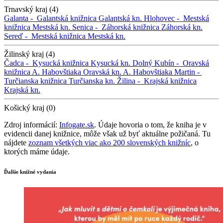
Trnavský kraj (4)
Galanta -
Galantská knižnica
Galantská kn.
Hlohovec -
Mestská
knižnica
Mestská kn.
Senica -
Záhorská knižnica
Záhorská kn.
Sereď -
Mestská knižnica
Mestská kn.
Žilinský kraj (4)
Čadca -
Kysucká knižnica
Kysucká kn.
Dolný Kubín -
Oravská
knižnica A. Habovštiaka
Oravská kn. A. Habovštiaka
Martin -
Turčianska knižnica
Turčianska kn.
Žilina -
Krajská knižnica
Krajská kn.
Košický kraj (0)
Zdroj informácií:
Infogate.sk
. Údaje hovoria o tom, že kniha je v
evidencii danej knižnice, môže však už byť aktuálne požičaná. Tu
nájdete
zoznam všetkých viac ako 200 slovenských knižníc
, o
ktorých máme údaje.
Ďalšie knižné vydania