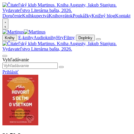
Doručenie
Kníhkupectvá
Knihovrátok
Poukážky
Knižný blog
Kontakt
E-knihy
Audioknihy
Hry
Filmy
Knihy
Doplnky
Vyhľadávanie
Prihlásiť