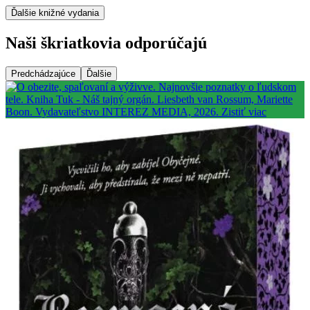
Ďalšie knižné vydania
Naši škriatkovia odporúčajú
Predchádzajúce
Ďalšie