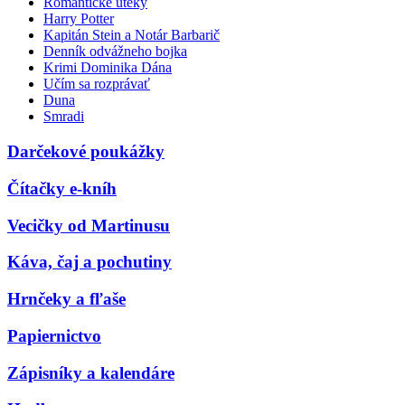
Romantické úteky
Harry Potter
Kapitán Stein a Notár Barbarič
Denník odvážneho bojka
Krimi Dominika Dána
Učím sa rozprávať
Duna
Smradi
Darčekové poukážky
Čítačky e-kníh
Vecičky od Martinusu
Káva, čaj a pochutiny
Hrnčeky a fľaše
Papiernictvo
Zápisníky a kalendáre