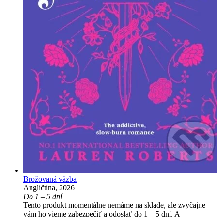
Brožovaná väzba
Angličtina, 2026
Do 1 – 5 dní
Tento produkt momentálne nemáme na sklade, ale zvyčajne
vám ho vieme zabezpečiť a odoslať do 1 – 5 dní. A