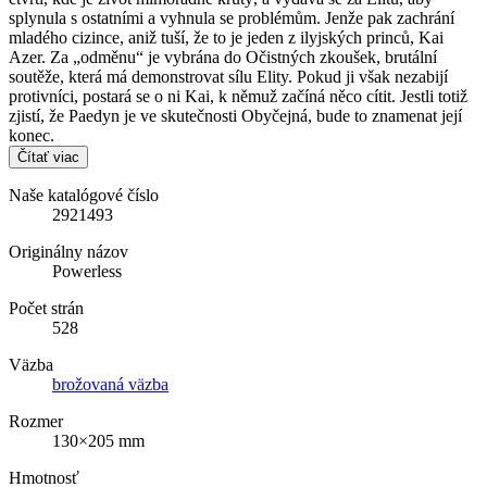
splynula s ostatními a vyhnula se problémům. Jenže pak zachrání
mladého cizince, aniž tuší, že to je jeden z ilyjských princů, Kai
Azer. Za „odměnu“ je vybrána do Očistných zkoušek, brutální
soutěže, která má demonstrovat sílu Elity. Pokud ji však nezabijí
protivníci, postará se o ni Kai, k němuž začíná něco cítit. Jestli totiž
zjistí, že Paedyn je ve skutečnosti Obyčejná, bude to znamenat její
konec.
Čítať viac
Naše katalógové číslo
2921493
Originálny názov
Powerless
Počet strán
528
Väzba
brožovaná väzba
Rozmer
130×205 mm
Hmotnosť