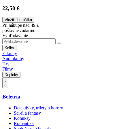
22,50 €
Vložiť do košíka
Pri nákupe nad 49 €
poštovné zadarmo
Vyhľadávanie
Knihy
E-knihy
Audioknihy
Hry
Filmy
Doplnky
Beletria
Detektívky, trilery a horory
Sci-fi a fantasy
Komiksy
Romantika
Spoločenská beletria