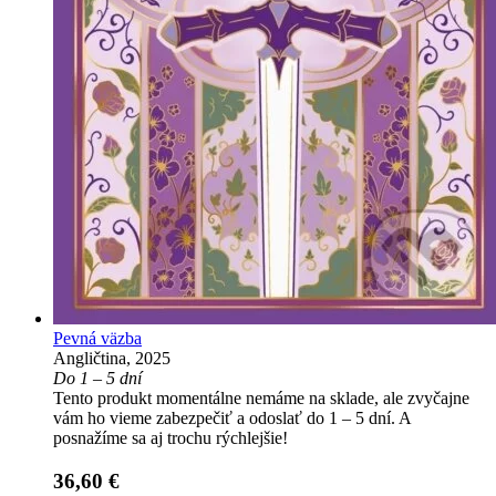
Pevná väzba
Angličtina, 2025
Do 1 – 5 dní
Tento produkt momentálne nemáme na sklade, ale zvyčajne
vám ho vieme zabezpečiť a odoslať do 1 – 5 dní. A
posnažíme sa aj trochu rýchlejšie!
36,60 €