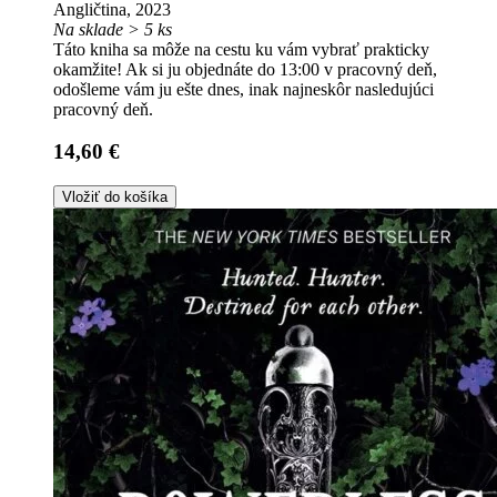
Angličtina, 2023
Na sklade > 5 ks
Táto kniha sa môže na cestu ku vám vybrať prakticky
okamžite! Ak si ju objednáte do 13:00 v pracovný deň,
odošleme vám ju ešte dnes, inak najneskôr nasledujúci
pracovný deň.
14,60 €
Vložiť do košíka