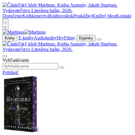
Doručenie
Kníhkupectvá
Knihovrátok
Poukážky
Knižný blog
Kontakt
E-knihy
Audioknihy
Hry
Filmy
Knihy
Doplnky
Vyhľadávanie
Prihlásiť