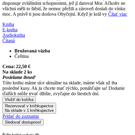
disponuje zvláštními schopnostmi, jež jí daroval Mor. Ačkoliv ne
všichni měli to štěstí, že nemoc přežili a zároveň dostali do vínku
moc. A právě ti jsou doslova Obyčejní. Když je král vy
Čítať viac
Kniha
E-kniha
Audiokniha
Čítaná
Brožovaná väzba
Čeština
Cena:
22,50 €
Na sklade 2 ks
Posielame ihneď
Túto knihu máme síce aktuálne na sklade, máme však už iba
posledné kusy. Ak ju chcete mať rýchlo, ponáhľajte sa! Dodanie
ďalších môže trvať dlhšie, zvyčajne do šiestich dní.
Vložiť do košíka
Rezervovať v kníhkupectve
Na sklade v 1 kníhkupectve
Pridať do zoznamu
Sledovať dostupnosť
Ďalšie knižné vydania (8)