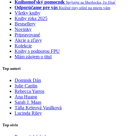
Knihomoľský pomocník
Spýtajte sa Sherlocka, čo čítať
Odporúčame pre vás
Knižné tipy ušité na mieru vám
Všetky knihy
Knihy roka 2025
Bestsellery
Novinky
Pripravované
Akcie a zľavy
Kolekcie
Knihy s podporou FPU
Mám záujem o titul
Top autori
Dominik Dán
Julie Caplin
Rebecca Yarros
Ana Huang
Sarah J. Maas
Táňa Keleová Vasilková
Lucinda Riley
Top série