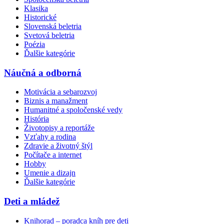
Klasika
Historické
Slovenská beletria
Svetová beletria
Poézia
Ďalšie kategórie
Náučná a odborná
Motivácia a sebarozvoj
Biznis a manažment
Humanitné a spoločenské vedy
História
Životopisy a reportáže
Vzťahy a rodina
Zdravie a životný štýl
Počítače a internet
Hobby
Umenie a dizajn
Ďalšie kategórie
Deti a mládež
Knihorad – poradca kníh pre deti