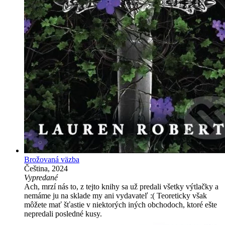
Brožovaná väzba
Čeština, 2024
Vypredané
Ach, mrzí nás to, z tejto knihy sa už predali všetky výtlačky a
nemáme ju na sklade my ani vydavateľ :( Teoreticky však
môžete mať šťastie v niektorých iných obchodoch, ktoré ešte
nepredali posledné kusy.