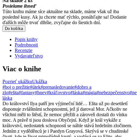
Na sklade 2 ks
Posielame ihneď
Túto knihu máme síce aktuálne na sklade, máme však už iba
posledné kusy. Ak ju chcete mať rýchlo, ponáhľajte sa! Dodanie
ďalších môže trvať dlhšie, zvyčajne do šiestich dní.
Do košíka
Popis knihy
Podrobnosti
Recenzie
Vydavateľstvo
Viac o knihe
Pozrieť ukážku
Ukážka
#boj o prežitie
#útek
#prenasledovanie
#dobro a
zlo
#elita
#fantasy
#hnev
#kráľovstvo
#láska
#mágia
#nebezpečenstvo
#ne
láska
Do království Ilya patří jen výjimeční lidé… Elita už po desetiletí
disponuje zvláštními schopnostmi, jež jí daroval Mor. Ačkoliv ne
všichni měli to štěstí, že nemoc přežili a zároveň dostali do vínku
moc. A právě ti jsou doslova Obyčejní. Když je král vykáže z
království, nedostatek schopností se náhle stává hrdelním zločinem.
Jedním z vyděděnců je i Paedyn Grayová. Skrývá se v chudinské
čtvrti, kde je život mimořádně krutý, a vydává se za Elitu, aby