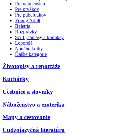
Pre najmenších
Pre prvákov
Pre pubertiakov
Young Adult
Beletria
Rozprávky
Sci-fi, fantasy a komiksy
Leporelá
Náučné knihy
Ďalšie kategórie
Životopisy a reportáže
Kuchárky
Učebnice a slovníky
Náboženstvo a ezoterika
Mapy a cestovanie
Cudzojazyčná literatúra