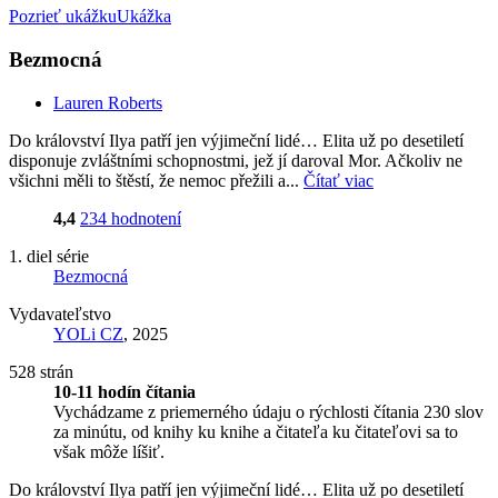
Pozrieť ukážku
Ukážka
Bezmocná
Lauren Roberts
Do království Ilya patří jen výjimeční lidé… Elita už po desetiletí
disponuje zvláštními schopnostmi, jež jí daroval Mor. Ačkoliv ne
všichni měli to štěstí, že nemoc přežili a...
Čítať viac
4,4
234 hodnotení
1. diel série
Bezmocná
Vydavateľstvo
YOLi CZ
, 2025
528 strán
10-11 hodín čítania
Vychádzame z priemerného údaju o rýchlosti čítania 230 slov
za minútu, od knihy ku knihe a čitateľa ku čitateľovi sa to
však môže líšiť.
Do království Ilya patří jen výjimeční lidé… Elita už po desetiletí