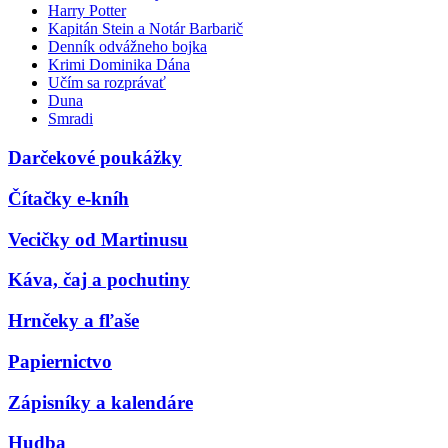
Harry Potter
Kapitán Stein a Notár Barbarič
Denník odvážneho bojka
Krimi Dominika Dána
Učím sa rozprávať
Duna
Smradi
Darčekové poukážky
Čítačky e-kníh
Vecičky od Martinusu
Káva, čaj a pochutiny
Hrnčeky a fľaše
Papiernictvo
Zápisníky a kalendáre
Hudba