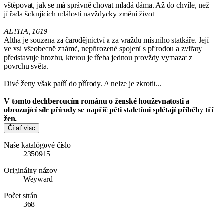
vštěpovat, jak se má správně chovat mladá dáma. Až do chvíle, než
jí řada šokujících událostí navždycky změní život.
ALTHA, 1619
Altha je souzena za čarodějnictví a za vraždu místního statkáře. Její
ve vsi všeobecně známé, nepřirozené spojení s přírodou a zvířaty
představuje hrozbu, kterou je třeba jednou provždy vymazat z
povrchu světa.
Divé ženy však patří do přírody. A nelze je zkrotit...
V tomto dechberoucím románu o ženské houževnatosti a
obrozující síle přírody se napříč pěti staletími splétají příběhy tří
žen.
Čítať viac
Naše katalógové číslo
2350915
Originálny názov
Weyward
Počet strán
368