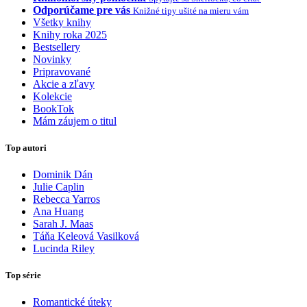
Odporúčame pre vás
Knižné tipy ušité na mieru vám
Všetky knihy
Knihy roka 2025
Bestsellery
Novinky
Pripravované
Akcie a zľavy
Kolekcie
BookTok
Mám záujem o titul
Top autori
Dominik Dán
Julie Caplin
Rebecca Yarros
Ana Huang
Sarah J. Maas
Táňa Keleová Vasilková
Lucinda Riley
Top série
Romantické úteky