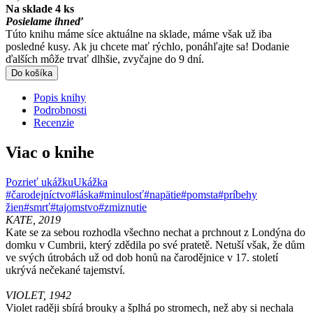
Na sklade 4 ks
Posielame ihneď
Túto knihu máme síce aktuálne na sklade, máme však už iba
posledné kusy. Ak ju chcete mať rýchlo, ponáhľajte sa! Dodanie
ďalších môže trvať dlhšie, zvyčajne do 9 dní.
Do košíka
Popis knihy
Podrobnosti
Recenzie
Viac o knihe
Pozrieť ukážku
Ukážka
#čarodejníctvo
#láska
#minulosť
#napätie
#pomsta
#príbehy
žien
#smrť
#tajomstvo
#zmiznutie
KATE, 2019
Kate se za sebou rozhodla všechno nechat a prchnout z Londýna do
domku v Cumbrii, který zdědila po své pratetě. Netuší však, že dům
ve svých útrobách už od dob honů na čarodějnice v 17. století
ukrývá nečekané tajemství.
VIOLET, 1942
Violet raději sbírá brouky a šplhá po stromech, než aby si nechala