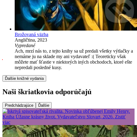
Brožovaná väzba
Angličtina, 2023
Vypredané
Ach, mrzí nás to, z tejto knihy sa už predali všetky výtlačky a
nemáme ju na sklade my ani vydavateľ :( Teoreticky však
môžete mať šťastie v niektorých iných obchodoch, ktoré ešte
nepredali posledné kusy.
Ďalšie knižné vydania
Naši škriatkovia odporúčajú
Predchádzajúce
Ďalšie