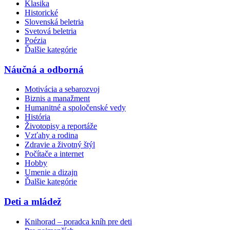
Klasika
Historické
Slovenská beletria
Svetová beletria
Poézia
Ďalšie kategórie
Náučná a odborná
Motivácia a sebarozvoj
Biznis a manažment
Humanitné a spoločenské vedy
História
Životopisy a reportáže
Vzťahy a rodina
Zdravie a životný štýl
Počítače a internet
Hobby
Umenie a dizajn
Ďalšie kategórie
Deti a mládež
Knihorad – poradca kníh pre deti