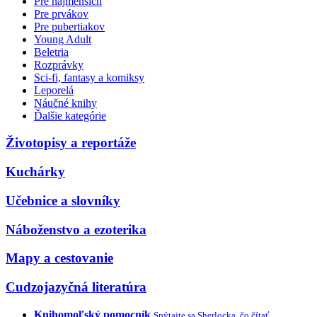
Pre najmenších
Pre prvákov
Pre pubertiakov
Young Adult
Beletria
Rozprávky
Sci-fi, fantasy a komiksy
Leporelá
Náučné knihy
Ďalšie kategórie
Životopisy a reportáže
Kuchárky
Učebnice a slovníky
Náboženstvo a ezoterika
Mapy a cestovanie
Cudzojazyčná literatúra
Knihomoľský pomocník
Spýtajte sa Sherlocka, čo čítať