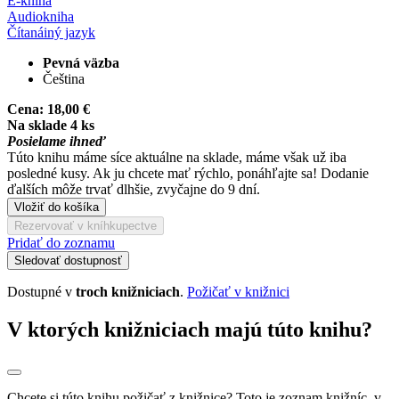
E-kniha
Audiokniha
Čítaná
iný jazyk
Pevná väzba
Čeština
Cena:
18,00 €
Na sklade 4 ks
Posielame ihneď
Túto knihu máme síce aktuálne na sklade, máme však už iba
posledné kusy. Ak ju chcete mať rýchlo, ponáhľajte sa! Dodanie
ďalších môže trvať dlhšie, zvyčajne do 9 dní.
Vložiť do košíka
Rezervovať v kníhkupectve
Pridať do zoznamu
Sledovať dostupnosť
Dostupné v
troch knižniciach
.
Požičať v knižnici
V ktorých knižniciach majú túto knihu?
Chcete si túto knihu požičať z knižnice? Toto je zoznam knižníc, v