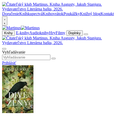
Doručenie
Kníhkupectvá
Knihovrátok
Poukážky
Knižný blog
Kontakt
E-knihy
Audioknihy
Hry
Filmy
Knihy
Doplnky
Vyhľadávanie
Prihlásiť