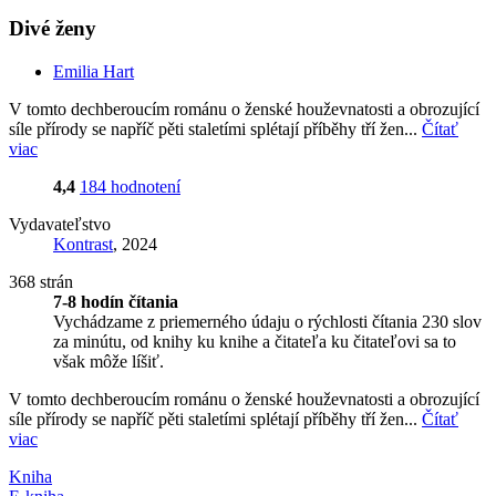
Divé ženy
Emilia Hart
V tomto dechberoucím románu o ženské houževnatosti a obrozující
síle přírody se napříč pěti staletími splétají příběhy tří žen...
Čítať
viac
4,4
184 hodnotení
Vydavateľstvo
Kontrast
, 2024
368 strán
7-8 hodín čítania
Vychádzame z priemerného údaju o rýchlosti čítania 230 slov
za minútu, od knihy ku knihe a čitateľa ku čitateľovi sa to
však môže líšiť.
V tomto dechberoucím románu o ženské houževnatosti a obrozující
síle přírody se napříč pěti staletími splétají příběhy tří žen...
Čítať
viac
Kniha