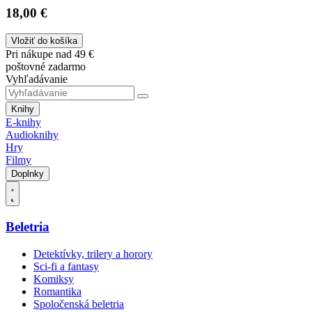
18,00 €
Vložiť do košíka
Pri nákupe nad 49 €
poštovné zadarmo
Vyhľadávanie
Knihy
E-knihy
Audioknihy
Hry
Filmy
Doplnky
Beletria
Detektívky, trilery a horory
Sci-fi a fantasy
Komiksy
Romantika
Spoločenská beletria