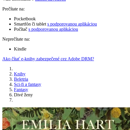
Prečítate na:
Pocketbook
Smartfón či tablet
s podporovanou aplikáciou
Počítač
s podporovanou aplikáciou
Neprečítate na:
Kindle
Ako čítať e-knihy zabezpečené cez Adobe DRM?
Knihy
Beletria
Sci-fi a fantasy
Fantasy
Divé ženy