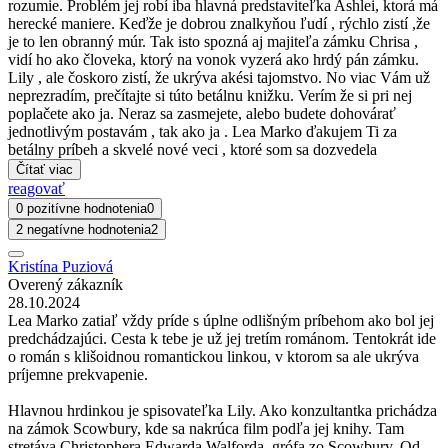
rozumie. Problém jej robí iba hlavná predstaviteľka Ashlei, ktorá má
herecké maniere. Keďže je dobrou znalkyňou ľudí , rýchlo zistí ,že
je to len obranný múr. Tak isto spozná aj majiteľa zámku Chrisa ,
vidí ho ako človeka, ktorý na vonok vyzerá ako hrdý pán zámku.
Lily , ale čoskoro zistí, že ukrýva akési tajomstvo. No viac Vám už
neprezradím, prečítajte si túto betálnu knižku. Verím že si pri nej
poplačete ako ja. Neraz sa zasmejete, alebo budete dohovárať
jednotlivým postavám , tak ako ja . Lea Marko ďakujem Ti za
betálny príbeh a skvelé nové veci , ktoré som sa dozvedela
Čítať viac
reagovať
0 pozitívne hodnotenia
0
2 negatívne hodnotenia
2
Kristína Puziová
Overený zákazník
28.10.2024
Lea Marko zatiaľ vždy príde s úplne odlišným príbehom ako bol jej
predchádzajúci. Cesta k tebe je už jej tretím románom. Tentokrát ide
o román s klišoidnou romantickou linkou, v ktorom sa ale ukrýva
príjemne prekvapenie.
Hlavnou hrdinkou je spisovateľka Lily. Ako konzultantka prichádza
na zámok Scowbury, kde sa nakrúca film podľa jej knihy. Tam
stretáva Christophera Edwarda Walforda, grófa zo Scowbury. Od