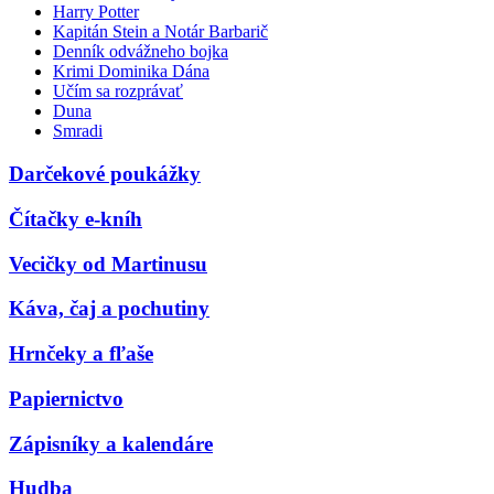
Harry Potter
Kapitán Stein a Notár Barbarič
Denník odvážneho bojka
Krimi Dominika Dána
Učím sa rozprávať
Duna
Smradi
Darčekové poukážky
Čítačky e-kníh
Vecičky od Martinusu
Káva, čaj a pochutiny
Hrnčeky a fľaše
Papiernictvo
Zápisníky a kalendáre
Hudba