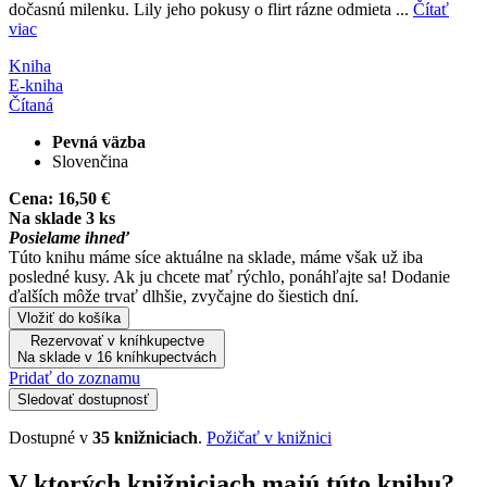
dočasnú milenku. Lily jeho pokusy o flirt rázne odmieta ...
Čítať
viac
Kniha
E-kniha
Čítaná
Pevná väzba
Slovenčina
Cena:
16,50 €
Na sklade 3 ks
Posielame ihneď
Túto knihu máme síce aktuálne na sklade, máme však už iba
posledné kusy. Ak ju chcete mať rýchlo, ponáhľajte sa! Dodanie
ďalších môže trvať dlhšie, zvyčajne do šiestich dní.
Vložiť do košíka
Rezervovať v kníhkupectve
Na sklade v 16 kníhkupectvách
Pridať do zoznamu
Sledovať dostupnosť
Dostupné v
35 knižniciach
.
Požičať v knižnici
V ktorých knižniciach majú túto knihu?