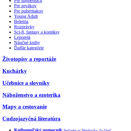
Pre najmenších
Pre prvákov
Pre pubertiakov
Young Adult
Beletria
Rozprávky
Sci-fi, fantasy a komiksy
Leporelá
Náučné knihy
Ďalšie kategórie
Životopisy a reportáže
Kuchárky
Učebnice a slovníky
Náboženstvo a ezoterika
Mapy a cestovanie
Cudzojazyčná literatúra
Knihomoľský pomocník
Spýtajte sa Sherlocka, čo čítať