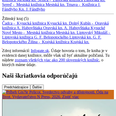
Sereď -
Mestská knižnica
Mestská kn.
Trnava -
Knižnica J.
Fándlyho
Kn. J. Fándlyho
Žilinský kraj (5)
Čadca -
Kysucká knižnica
Kysucká kn.
Dolný Kubín -
Oravská
knižnica A. Habovštiaka
Oravská kn. A. Habovštiaka
Kysucké
Nové Mesto -
Mestská knižnica
Mestská kn.
Liptovský Mikuláš -
Liptovská knižnica G. F. Belopotockého
Liptovská kn. G. F.
Belopotockého
Žilina -
Krajská knižnica
Krajská kn.
Zdroj informácií:
Infogate.sk
. Údaje hovoria o tom, že kniha je v
evidencii danej knižnice, môže však už byť aktuálne požičaná. Tu
nájdete
zoznam všetkých viac ako 200 slovenských knižníc
, o
ktorých máme údaje.
Naši škriatkovia odporúčajú
Predchádzajúce
Ďalšie