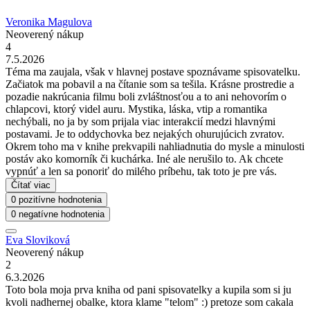
Veronika Magulova
Neoverený nákup
4
7.5.2026
Téma ma zaujala, však v hlavnej postave spoznávame spisovatelku.
Začiatok ma pobavil a na čítanie som sa tešila. Krásne prostredie a
pozadie nakrúcania filmu boli zvláštnosťou a to ani nehovorím o
chlapcovi, ktorý videl auru. Mystika, láska, vtip a romantika
nechýbali, no ja by som prijala viac interakcií medzi hlavnými
postavami. Je to oddychovka bez nejakých ohurujúcich zvratov.
Okrem toho ma v knihe prekvapili nahliadnutia do mysle a minulosti
postáv ako komorník či kuchárka. Iné ale nerušilo to. Ak chcete
vypnúť a len sa ponoriť do milého príbehu, tak toto je pre vás.
Čítať viac
0 pozitívne hodnotenia
0 negatívne hodnotenia
Eva Sloviková
Neoverený nákup
2
6.3.2026
Toto bola moja prva kniha od pani spisovatelky a kupila som si ju
kvoli nadhernej obalke, ktora klame "telom" :) pretoze som cakala