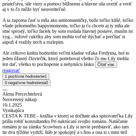
priateľstva, sile viery a pomoci blížnemu a hlavne sila uveriť a veriť
aj v to čo môže byť neuveriteľné.
A ta zaporna časť u mňa ako antiromantičky, bože toľko klišé, toľko
všade prítomného happymomentu, toľko ja ťa chcem aj ty mňa ale
sme sprostý, toľko faciek by som rozdala hlavnej postave, musím ist
vyg... ružové cukríky aby som mohla voľné dýchať a prečítať si
aspoň 4 vraždy nech a rozlepim.
Ale celkovo knihu hodnotím veľmi kladne vďaka Fredymu, bol to
jeden úžasný človiečik, ktorý potreboval všetko čo mu Lily mohla
len dať, všetko to pochopenie a nehynúcu lásku
Čítať viac
reagovať
1 pozitívne hodnotenie
1
0 negatívne hodnotenia
0
Alena Precechtelová
Neoverený nákup
10.1.2025
Vynikajúca
CESTA K TEBE - knižka v ktorej sa dočítate ako spisovateľka Lily
prišla robiť konzultantku Pri nakrúcaní svojho románu. Natáčanie
románu je na zámku Scowbury a Lily si nevie predstaviť, ako tam
tie dva týždne vydrží. štáb je spokojný a s ňou a ona si s mini tiež