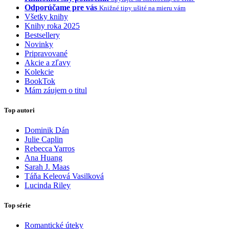
Odporúčame pre vás
Knižné tipy ušité na mieru vám
Všetky knihy
Knihy roka 2025
Bestsellery
Novinky
Pripravované
Akcie a zľavy
Kolekcie
BookTok
Mám záujem o titul
Top autori
Dominik Dán
Julie Caplin
Rebecca Yarros
Ana Huang
Sarah J. Maas
Táňa Keleová Vasilková
Lucinda Riley
Top série
Romantické úteky