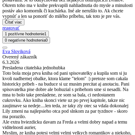
Okrem toho ma v knihe prekvapili nahliadnutia do mysle a minulosti
postáv ako komorník či kuchárka. Iné ale nerušilo to. Ak chcete
vypnúť a len sa ponoriť do milého príbehu, tak toto je pre vás.
Čítať viac
reagovať
1 pozitívne hodnotenie
1
0 negatívne hodnotenia
0
Eva Sloviková
Overený zákazník
6.3.2026
Presladena citatelska jednohubka
Toto bola moja prva kniha od pani spisovatelky a kupila som si ju
kvoli nadhernej obalke, ktora klame "telom" :) pretoze som cakala
historicky pribeh - na buduce si uz musim precitat aj anotaciu. Pani
spisovatelka pise dobre ale bohuzial s pribehom sme si nesadli. Na
mna to bolo take presladene, ze som sa bala, ci nedostanem
cukrovku. Ako kniha skonci viete uz po prvej kapitole, takze nic
zaujimave sa nedeje....len teda, ze taky zly otec sa vdala dokonalej
Lily zmeni na najlepsieho otca pod slnkom za par tyzdnov - skoro
ma porazilo.
Ale extra hviezdicku davam za Freda a velmi dobry napad a temu
viditelnosti aurier,
Myslim, ze kniha potesi velmi velmi velkych romantikov a niekoho,