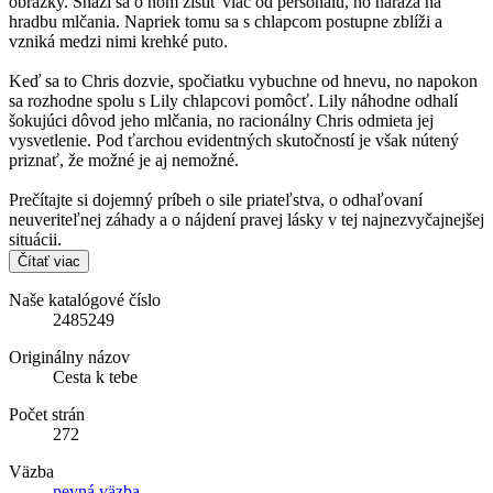
obrázky. Snaží sa o ňom zistiť viac od personálu, no naráža na
hradbu mlčania. Napriek tomu sa s chlapcom postupne zblíži a
vzniká medzi nimi krehké puto.
Keď sa to Chris dozvie, spočiatku vybuchne od hnevu, no napokon
sa rozhodne spolu s Lily chlapcovi pomôcť. Lily náhodne odhalí
šokujúci dôvod jeho mlčania, no racionálny Chris odmieta jej
vysvetlenie. Pod ťarchou evidentných skutočností je však nútený
priznať, že možné je aj nemožné.
Prečítajte si dojemný príbeh o sile priateľstva, o odhaľovaní
neuveriteľnej záhady a o nájdení pravej lásky v tej najnezvyčajnejšej
situácii.
Čítať viac
Naše katalógové číslo
2485249
Originálny názov
Cesta k tebe
Počet strán
272
Väzba
pevná väzba