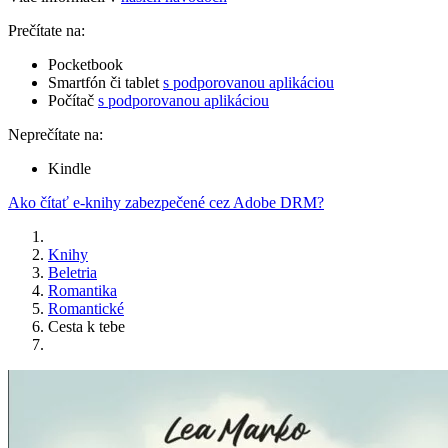
Prečítate na:
Pocketbook
Smartfón či tablet
s podporovanou aplikáciou
Počítač
s podporovanou aplikáciou
Neprečítate na:
Kindle
Ako čítať e-knihy zabezpečené cez Adobe DRM?
Knihy
Beletria
Romantika
Romantické
Cesta k tebe