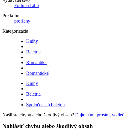
Vydavateľstvo
Fortuna Libri
Pre koho
pre ženy
Kategorizácia
Knihy
Beletria
Romantika
Romantické
Knihy
Beletria
Spoločenská beletria
Našli ste chybu alebo škodlivý obsah?
Dajte nám, prosím, vedieť!
Nahlásiť chybu alebo škodlivý obsah