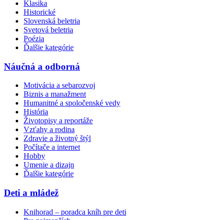
Klasika
Historické
Slovenská beletria
Svetová beletria
Poézia
Ďalšie kategórie
Náučná a odborná
Motivácia a sebarozvoj
Biznis a manažment
Humanitné a spoločenské vedy
História
Životopisy a reportáže
Vzťahy a rodina
Zdravie a životný štýl
Počítače a internet
Hobby
Umenie a dizajn
Ďalšie kategórie
Deti a mládež
Knihorad – poradca kníh pre deti