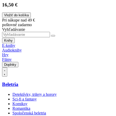
16,50 €
Vložiť do košíka
Pri nákupe nad 49 €
poštovné zadarmo
Vyhľadávanie
Knihy
E-knihy
Audioknihy
Hry
Filmy
Doplnky
Beletria
Detektívky, trilery a horory
Sci-fi a fantasy
Komiksy
Romantika
Spoločenská beletria