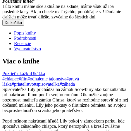
Posielame ihneď
Túto knihu máme síce aktuálne na sklade, máme však už iba
posledné kusy. Ak ju chcete mať rýchlo, ponáhľajte sa! Dodanie
ďalších môže trvať dlhšie, zvyčajne do šiestich dní.
Do košíka
Popis knihy
Podrobnosti
Recenzie
Vydavateľstvo
Viac o knihe
Pozrieť ukážku
Ukážka
#chlapec
#flirt
#odhalenie tajomstva
#pravá
láska
#priateľstvo
#spisovateľka
#záhada
Spisovateľka Lily prichádza na zámok Scowbury ako konzultantka
pri nakrúcaní filmu podľa svojho románu. Okamžite zaujme
pozornosť majiteľa zámku Chrisa, ktorý sa rozhodne spraviť si z nej
dočasnú milenku. Lily jeho pokusy o flirt rázne odmieta, no svojou
bezprostrednosťou si získa jeho priateľstvo.
Popri rušnom nakrúcaní hľadá Lily pokoj v zámockom parku, kde
spoznáva záhadného chlapca, ktorý nerozpráva a kreslí zvláštne