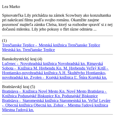
Lea Marko
Spisovateľka Lily prichádza na zámok Scowbury ako konzultantka
pri nakrúcaní filmu podľa svojho románu. Okamžite zaujme
pozornosť majiteľa zámku Chrisa, ktorý sa rozhodne spraviť si z nej
dočasnú milenku. Lily jeho pokusy o flirt rázne odmieta ...
(1)
Trenčianske Teplice -
Mestská knižnica Trenčianske Teplice
Mestská kn. Trenčianske Teplice
Banskobystrický kraj (4)
Lučenec -
Novohradská knižnica
Novohradská kn.
Rimavská
Sobota -
Knižnica M. Hrebendu
Kn. M. Hrebendu
Veľký Krtíš -
Hontiansko-novohradská knižnica A.H. Škultétyho
Hontiansko-
novohradská kn.
Zvolen -
Krajská knižnica Ľ. Štúra
Krajská kn.
Bratislavský kraj (5)
Bratislava -
Knižnica Nové Mesto
Kn. Nové Mesto
Bratislava -
Knižnica Podunajské Biskupice
Kn. Podunajské Biskupice
Bratislava -
Staromestská knižnica
Staromestská kn.
Veľké Leváre
-
Obecná knižnica
Obecná kn.
Zohor -
Miestna ľudová knižnica
Miestna ľudová kn.