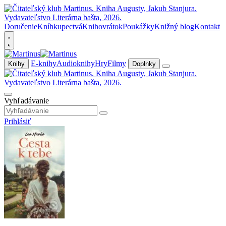
Doručenie
Kníhkupectvá
Knihovrátok
Poukážky
Knižný blog
Kontakt
E-knihy
Audioknihy
Hry
Filmy
Knihy
Doplnky
Vyhľadávanie
Prihlásiť