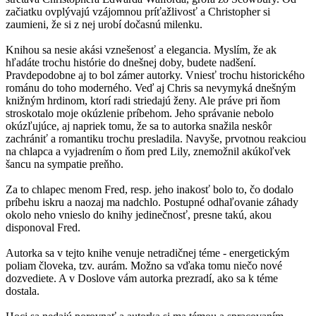
začiatku ovplývajú vzájomnou príťažlivosť a Christopher si
zaumieni, že si z nej urobí dočasnú milenku.
Knihou sa nesie akási vznešenosť a elegancia. Myslím, že ak
hľadáte trochu histórie do dnešnej doby, budete nadšení.
Pravdepodobne aj to bol zámer autorky. Vniesť trochu historického
románu do toho moderného. Veď aj Chris sa nevymyká dnešným
knižným hrdinom, ktorí radi striedajú ženy. Ale práve pri ňom
stroskotalo moje okúzlenie príbehom. Jeho správanie nebolo
okúzľujúce, aj napriek tomu, že sa to autorka snažila neskôr
zachrániť a romantiku trochu presladila. Navyše, prvotnou reakciou
na chlapca a vyjadrením o ňom pred Lily, znemožnil akúkoľvek
šancu na sympatie preňho.
Za to chlapec menom Fred, resp. jeho inakosť bolo to, čo dodalo
príbehu iskru a naozaj ma nadchlo. Postupné odhaľovanie záhady
okolo neho vnieslo do knihy jedinečnosť, presne takú, akou
disponoval Fred.
Autorka sa v tejto knihe venuje netradičnej téme - energetickým
poliam človeka, tzv. aurám. Možno sa vďaka tomu niečo nové
dozvediete. A v Doslove vám autorka prezradí, ako sa k téme
dostala.