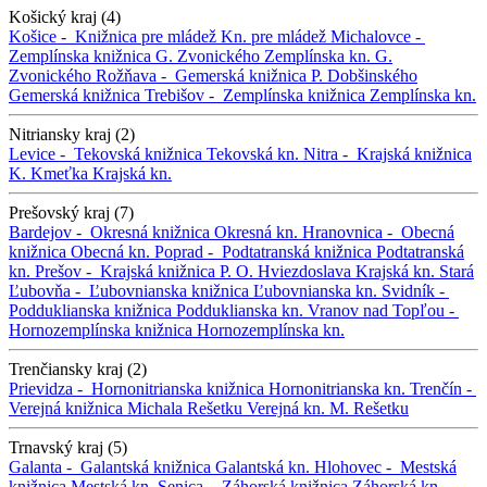
Košický kraj (4)
Košice -
Knižnica pre mládež
Kn. pre mládež
Michalovce -
Zemplínska knižnica G. Zvonického
Zemplínska kn. G.
Zvonického
Rožňava -
Gemerská knižnica P. Dobšinského
Gemerská knižnica
Trebišov -
Zemplínska knižnica
Zemplínska kn.
Nitriansky kraj (2)
Levice -
Tekovská knižnica
Tekovská kn.
Nitra -
Krajská knižnica
K. Kmeťka
Krajská kn.
Prešovský kraj (7)
Bardejov -
Okresná knižnica
Okresná kn.
Hranovnica -
Obecná
knižnica
Obecná kn.
Poprad -
Podtatranská knižnica
Podtatranská
kn.
Prešov -
Krajská knižnica P. O. Hviezdoslava
Krajská kn.
Stará
Ľubovňa -
Ľubovnianska knižnica
Ľubovnianska kn.
Svidník -
Podduklianska knižnica
Podduklianska kn.
Vranov nad Topľou -
Hornozemplínska knižnica
Hornozemplínska kn.
Trenčiansky kraj (2)
Prievidza -
Hornonitrianska knižnica
Hornonitrianska kn.
Trenčín -
Verejná knižnica Michala Rešetku
Verejná kn. M. Rešetku
Trnavský kraj (5)
Galanta -
Galantská knižnica
Galantská kn.
Hlohovec -
Mestská
knižnica
Mestská kn.
Senica -
Záhorská knižnica
Záhorská kn.