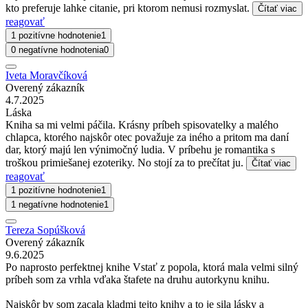
kto preferuje lahke citanie, pri ktorom nemusi rozmyslat.
Čítať viac
reagovať
1 pozitívne hodnotenie
1
0 negatívne hodnotenia
0
Iveta Moravčíková
Overený zákazník
4.7.2025
Láska
Kniha sa mi velmi páčila. Krásny príbeh spisovatelky a malého
chlapca, ktorého najskôr otec považuje za iného a pritom ma daní
dar, ktorý majú len výnimočný ludia. V príbehu je romantika s
troškou primiešanej ezoteriky. No stojí za to prečítat ju.
Čítať viac
reagovať
1 pozitívne hodnotenie
1
1 negatívne hodnotenie
1
Tereza Sopúšková
Overený zákazník
9.6.2025
Po naprosto perfektnej knihe Vstať z popola, ktorá mala velmi silný
príbeh som za vrhla vďaka štafete na druhu autorkynu knihu.
Najskôr by som zacala kladmi tejto knihy a to je sila lásky a