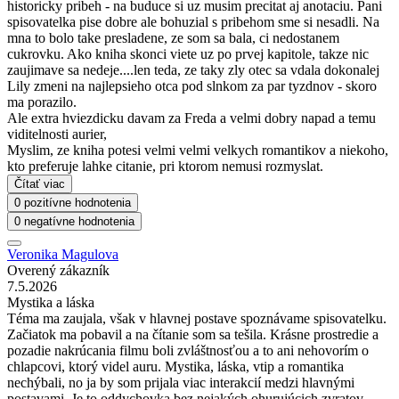
historicky pribeh - na buduce si uz musim precitat aj anotaciu. Pani
spisovatelka pise dobre ale bohuzial s pribehom sme si nesadli. Na
mna to bolo take presladene, ze som sa bala, ci nedostanem
cukrovku. Ako kniha skonci viete uz po prvej kapitole, takze nic
zaujimave sa nedeje....len teda, ze taky zly otec sa vdala dokonalej
Lily zmeni na najlepsieho otca pod slnkom za par tyzdnov - skoro
ma porazilo.
Ale extra hviezdicku davam za Freda a velmi dobry napad a temu
viditelnosti aurier,
Myslim, ze kniha potesi velmi velmi velkych romantikov a niekoho,
kto preferuje lahke citanie, pri ktorom nemusi rozmyslat.
Čítať viac
0 pozitívne hodnotenia
0 negatívne hodnotenia
Veronika Magulova
Overený zákazník
7.5.2026
Mystika a láska
Téma ma zaujala, však v hlavnej postave spoznávame spisovatelku.
Začiatok ma pobavil a na čítanie som sa tešila. Krásne prostredie a
pozadie nakrúcania filmu boli zvláštnosťou a to ani nehovorím o
chlapcovi, ktorý videl auru. Mystika, láska, vtip a romantika
nechýbali, no ja by som prijala viac interakcií medzi hlavnými
postavami. Je to oddychovka bez nejakých ohurujúcich zvratov.