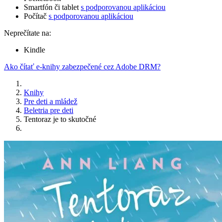
Smartfón či tablet
s podporovanou aplikáciou
Počítač
s podporovanou aplikáciou
Neprečítate na:
Kindle
Ako čítať e-knihy zabezpečené cez Adobe DRM?
Knihy
Pre deti a mládež
Beletria pre deti
Tentoraz je to skutočné