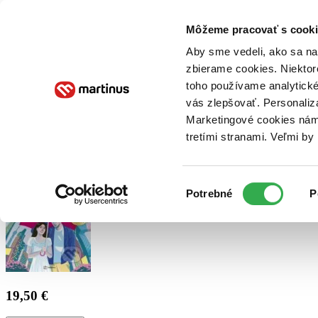
Doručenie
Kníhkupectvá
Knihovrátok
Poukážky
Knižný blog
Kontakt
Môžeme pracovať s cooki
Aby sme vedeli, ako sa na 
zbierame cookies. Niektor
E-knihy
Audioknihy
Hry
Filmy
Knihy
Doplnky
toho používame analytické
vás zlepšovať. Personaliz
Vyhľadávanie
Marketingové cookies nám 
tretími stranami. Veľmi b
Prihlásiť
Výber
Potrebné
P
súhlasu
19,50 €