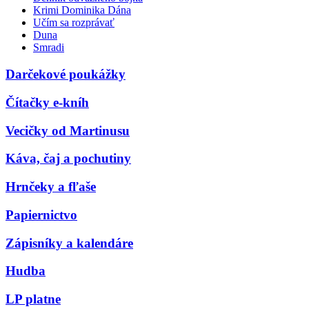
Krimi Dominika Dána
Učím sa rozprávať
Duna
Smradi
Darčekové poukážky
Čítačky e-kníh
Vecičky od Martinusu
Káva, čaj a pochutiny
Hrnčeky a fľaše
Papiernictvo
Zápisníky a kalendáre
Hudba
LP platne