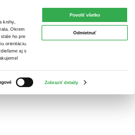
Povoliť všetko
a knihy,
ovala. Okrem
Odmietnuť
stále ho pre
u orientáciu.
dieľame aj s
Ďakujeme!
ngové
Zobraziť detaily