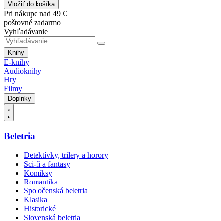
Vložiť do košíka
Pri nákupe nad 49 €
poštovné zadarmo
Vyhľadávanie
Knihy
E-knihy
Audioknihy
Hry
Filmy
Doplnky
Beletria
Detektívky, trilery a horory
Sci-fi a fantasy
Komiksy
Romantika
Spoločenská beletria
Klasika
Historické
Slovenská beletria