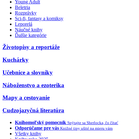
Young Adult
Beletria
Rozprávky
Sci-fi, fantasy a komiksy
Leporelá
Náučné knihy
Ďalšie kategórie
Životopisy a reportáže
Kuchárky
Učebnice a slovníky
Náboženstvo a ezoterika
Mapy a cestovanie
Cudzojazyčná literatúra
Knihomoľský pomocník
Spýtajte sa Sherlocka, čo čítať
Odporúčame pre vás
Knižné tipy ušité na mieru vám
Všetky knihy