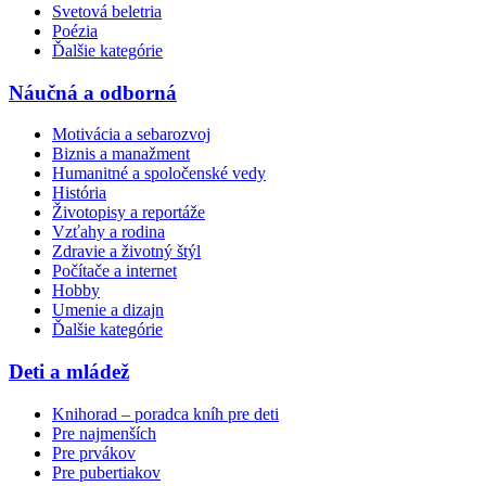
Svetová beletria
Poézia
Ďalšie kategórie
Náučná a odborná
Motivácia a sebarozvoj
Biznis a manažment
Humanitné a spoločenské vedy
História
Životopisy a reportáže
Vzťahy a rodina
Zdravie a životný štýl
Počítače a internet
Hobby
Umenie a dizajn
Ďalšie kategórie
Deti a mládež
Knihorad – poradca kníh pre deti
Pre najmenších
Pre prvákov
Pre pubertiakov