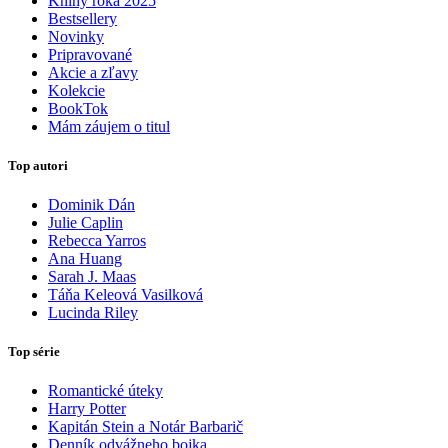
Knihy roka 2025
Bestsellery
Novinky
Pripravované
Akcie a zľavy
Kolekcie
BookTok
Mám záujem o titul
Top autori
Dominik Dán
Julie Caplin
Rebecca Yarros
Ana Huang
Sarah J. Maas
Táňa Keleová Vasilková
Lucinda Riley
Top série
Romantické úteky
Harry Potter
Kapitán Stein a Notár Barbarič
Denník odvážneho bojka