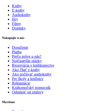
Knihy
E-knihy
Audioknihy
Hry
Filmy
Doplnky
Nakupujte u nás
Doručenie
Platba
Prečo práve u nás?
Najčastejšie otázky
Rezervácia v kníhkupectve
Ako čítať e-knihy
Ako počúvať audioknihy
Pre školy a knižnice
Reklamácie
Knihomoľský pomocník
Odstúpiť od zmluvy
Martinus