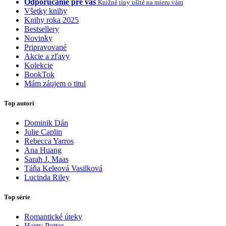
Odporúčame pre vás
Knižné tipy ušité na mieru vám
Všetky knihy
Knihy roka 2025
Bestsellery
Novinky
Pripravované
Akcie a zľavy
Kolekcie
BookTok
Mám záujem o titul
Top autori
Dominik Dán
Julie Caplin
Rebecca Yarros
Ana Huang
Sarah J. Maas
Táňa Keleová Vasilková
Lucinda Riley
Top série
Romantické úteky
Harry Potter