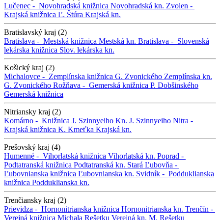
Lučenec -
Novohradská knižnica
Novohradská kn.
Zvolen -
Krajská knižnica Ľ. Štúra
Krajská kn.
Bratislavský kraj (2)
Bratislava -
Mestská knižnica
Mestská kn.
Bratislava -
Slovenská
lekárska knižnica
Slov. lekárska kn.
Košický kraj (2)
Michalovce -
Zemplínska knižnica G. Zvonického
Zemplínska kn.
G. Zvonického
Rožňava -
Gemerská knižnica P. Dobšinského
Gemerská knižnica
Nitriansky kraj (2)
Komárno -
Knižnica J. Szinnyeiho
Kn. J. Szinnyeiho
Nitra -
Krajská knižnica K. Kmeťka
Krajská kn.
Prešovský kraj (4)
Humenné -
Vihorlatská knižnica
Vihorlatská kn.
Poprad -
Podtatranská knižnica
Podtatranská kn.
Stará Ľubovňa -
Ľubovnianska knižnica
Ľubovnianska kn.
Svidník -
Podduklianska
knižnica
Podduklianska kn.
Trenčiansky kraj (2)
Prievidza -
Hornonitrianska knižnica
Hornonitrianska kn.
Trenčín -
Verejná knižnica Michala Rešetku
Verejná kn. M. Rešetku