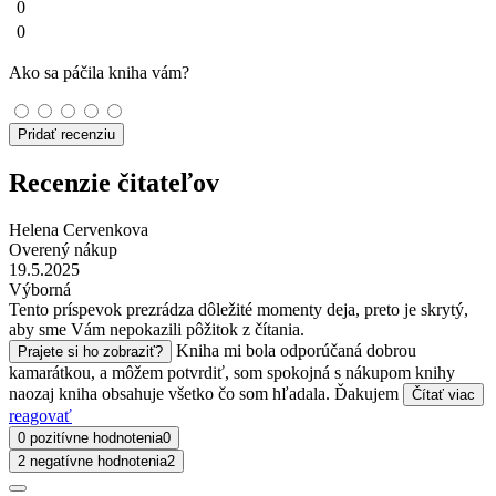
0
0
Ako sa páčila kniha vám?
Pridať recenziu
Recenzie čitateľov
Helena Cervenkova
Overený nákup
19.5.2025
Výborná
Tento príspevok prezrádza dôležité momenty deja, preto je skrytý,
aby sme Vám nepokazili pôžitok z čítania.
Kniha mi bola odporúčaná dobrou
Prajete si ho zobraziť?
kamarátkou, a môžem potvrdiť, som spokojná s nákupom knihy
naozaj kniha obsahuje všetko čo som hľadala. Ďakujem
Čítať viac
reagovať
0 pozitívne hodnotenia
0
2 negatívne hodnotenia
2