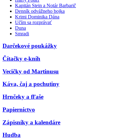
Kapitán Stein a Notár Barbarič
Denník odvážneho bojka
Krimi Dominika Dána
Učím sa rozprávať
Duna
Smradi
Darčekové poukážky
Čítačky e-kníh
Vecičky od Martinusu
Káva, čaj a pochutiny
Hrnčeky a fľaše
Papiernictvo
Zápisníky a kalendáre
Hudba