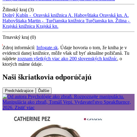
Žilinský kraj (3)
Dolný Kubín -
Oravská knižnica A. Habovštiaka
Oravská kn. A.
Habovštiaka
Martin -
Turčianska knižnica
Turčianska kn.
Žilina -
Krajská knižnica
Krajská kn.
Trnavský kraj (0)
Zdroj informácií:
Infogate.sk
. Údaje hovoria o tom, že kniha je v
evidencii danej knižnice, môže však už byť aktuálne požičaná. Tu
nájdete
zoznam všetkých viac ako 200 slovenských knižníc
, o
ktorých máme údaje.
Naši škriatkovia odporúčajú
Predchádzajúce
Ďalšie