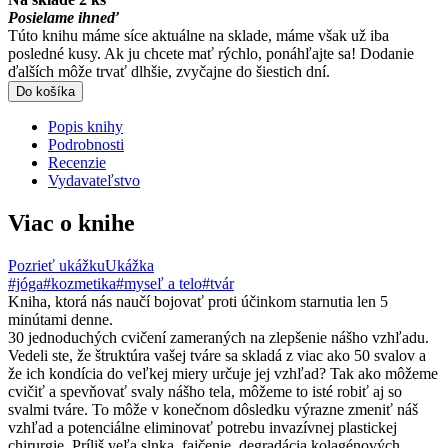
Posielame ihneď
Túto knihu máme síce aktuálne na sklade, máme však už iba
posledné kusy. Ak ju chcete mať rýchlo, ponáhľajte sa! Dodanie
ďalších môže trvať dlhšie, zvyčajne do šiestich dní.
Do košíka
Popis knihy
Podrobnosti
Recenzie
Vydavateľstvo
Viac o knihe
Pozrieť ukážku
Ukážka
#jóga
#kozmetika
#myseľ a telo
#tvár
Kniha, ktorá nás naučí bojovať proti účinkom starnutia len 5
minútami denne.
30 jednoduchých cvičení zameraných na zlepšenie nášho vzhľadu.
Vedeli ste, že štruktúra vašej tváre sa skladá z viac ako 50 svalov a
že ich kondícia do veľkej miery určuje jej vzhľad? Tak ako môžeme
cvičiť a spevňovať svaly nášho tela, môžeme to isté robiť aj so
svalmi tváre. To môže v konečnom dôsledku výrazne zmeniť náš
vzhľad a potenciálne eliminovať potrebu invazívnej plastickej
chirurgie. Príliš veľa slnka, fajčenie, degradácia kolagénových