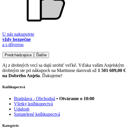
U nás nakupujete
vždy bezpečne
a s dôverou
Predchádzajúce
Ďalšie
Aj z drobných vecí sa dajú urobiť veľké. Vďaka vašim Anjelským
drobným ste pri nákupoch na Martinuse darovali už
1 501 609,00 €
na Dobrého Anjela
. Ďakujeme!
Kníhkupectvá
Bratislava - Obchodná
• Otvárame o 10:00
Všetky kníhkupectvá
Udalosti
Spriatelené kníhkupectvá
Kategórie