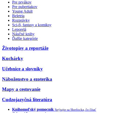
Pre prvákov
Pre pubertiakov
Young Adult
Beletria
Rozprávky
Sci-fi, fantasy a komiksy
Leporelá
Náučné knihy
Ďalšie kategórie
Životopisy a reportáže
Kuchárky
Učebnice a slovníky
Náboženstvo a ezoterika
Mapy a cestovanie
Cudzojazyčná literatúra
Knihomoľský pomocník
Spýtajte sa Sherlocka, čo čítať