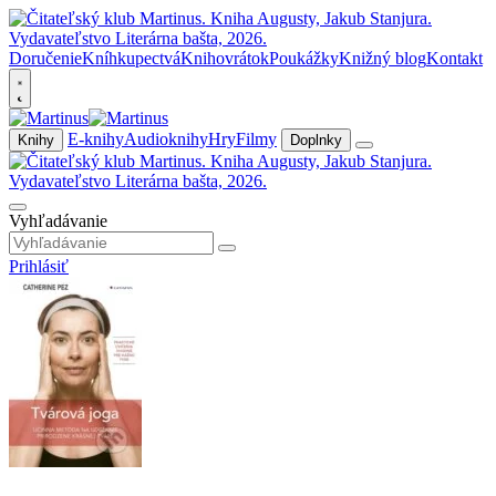
Doručenie
Kníhkupectvá
Knihovrátok
Poukážky
Knižný blog
Kontakt
E-knihy
Audioknihy
Hry
Filmy
Knihy
Doplnky
Vyhľadávanie
Prihlásiť