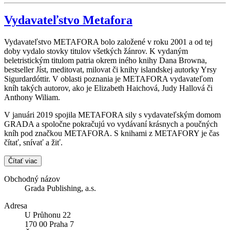
Vydavateľstvo Metafora
Vydavateľstvo METAFORA bolo založené v roku 2001 a od tej
doby vydalo stovky titulov všetkých žánrov. K vydaným
beletristickým titulom patria okrem iného knihy Dana Browna,
bestseller Jíst, meditovat, milovat či knihy islandskej autorky Yrsy
Sigurdardóttir. V oblasti poznania je METAFORA vydavateľom
kníh takých autorov, ako je Elizabeth Haichová, Judy Hallová či
Anthony Wiliam.
V januári 2019 spojila METAFORA sily s vydavateľským domom
GRADA a spoločne pokračujú vo vydávaní krásnych a poučných
kníh pod značkou METAFORA. S knihami z METAFORY je čas
čítať, snívať a žiť.
Čítať viac
Obchodný názov
Grada Publishing, a.s.
Adresa
U Průhonu 22
170 00 Praha 7