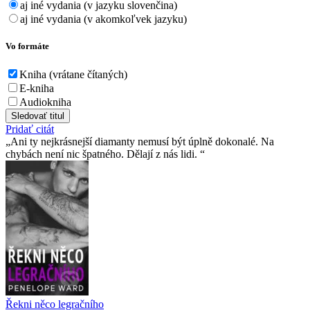
aj iné vydania (v jazyku slovenčina)
aj iné vydania (v akomkoľvek jazyku)
Vo formáte
Kniha (vrátane čítaných)
E-kniha
Audiokniha
Sledovať titul
Pridať citát
Ani ty nejkrásnejší diamanty nemusí být úplně dokonalé. Na
chybách není nic špatného. Dělají z nás lidi.
Řekni něco legračního