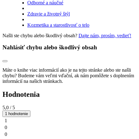
Odborné a náučné
Zdravie a životný štýl
Kozmetika a starostlivosť o telo
Našli ste chybu alebo škodlivý obsah?
Dajte nám, prosím, vedieť!
Nahlásiť chybu alebo škodlivý obsah
Máte o knihe viac informácií ako je na tejto stránke alebo ste našli
chybu? Budeme vám veľmi vďační, ak nám pomôžete s doplnením
informácií na našich stránkach.
Hodnotenia
5,0
/ 5
1 hodnotenie
1
0
0