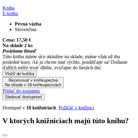
Kniha
E-kniha
Pevná väzba
Slovenčina
Cena:
17,50 €
Na sklade 2 ks
Posielame ihneď
Túto knihu máme síce aktuálne na sklade, máme však už iba
posledné kusy. Ak ju chcete mať rýchlo, ponáhľajte sa! Dodanie
ďalších môže trvať dlhšie, zvyčajne do šiestich dní.
Vložiť do košíka
Rezervovať v kníhkupectve
Na sklade v 18 kníhkupectvách
Pridať do zoznamu
Sledovať dostupnosť
Dostupné v
18 knižniciach
.
Požičať v knižnici
V ktorých knižniciach majú túto knihu?