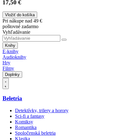
17,50 €
Vložiť do košíka
Pri nákupe nad 49 €
poštovné zadarmo
Vyhľadávanie
Knihy
E-knihy
Audioknihy
Hry
Filmy
Doplnky
Beletria
Detektívky, trilery a horory
Sci-fi a fantasy
Komiksy
Romantika
Spoločenská beletria
Klasika