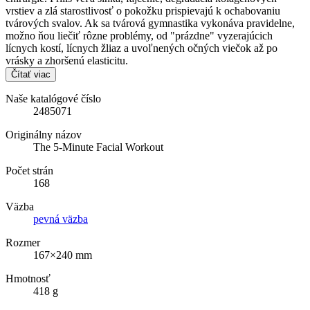
vrstiev a zlá starostlivosť o pokožku prispievajú k ochabovaniu
tvárových svalov. Ak sa tvárová gymnastika vykonáva pravidelne,
možno ňou liečiť rôzne problémy, od "prázdne" vyzerajúcich
lícnych kostí, lícnych žliaz a uvoľnených očných viečok až po
vrásky a zhoršenú elasticitu.
Čítať viac
Naše katalógové číslo
2485071
Originálny názov
The 5-Minute Facial Workout
Počet strán
168
Väzba
pevná väzba
Rozmer
167×240 mm
Hmotnosť
418 g