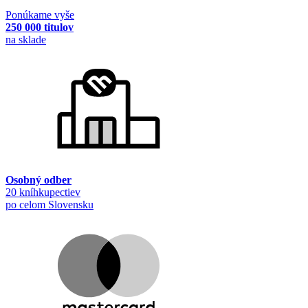
Ponúkame vyše
250 000 titulov
na sklade
Osobný odber
20 kníhkupectiev
po celom Slovensku