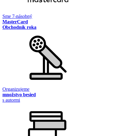
Sme 7-násobný
MasterCard
Obchodník roka
Organizujeme
množstvo besied
s autormi