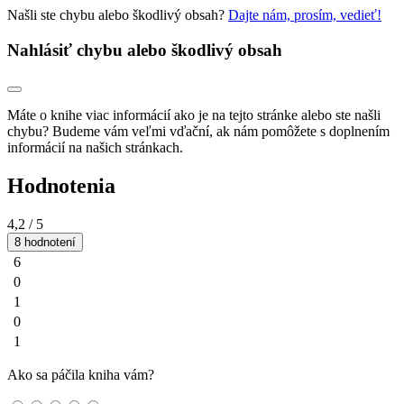
Našli ste chybu alebo škodlivý obsah?
Dajte nám, prosím, vedieť!
Nahlásiť chybu alebo škodlivý obsah
Máte o knihe viac informácií ako je na tejto stránke alebo ste našli
chybu? Budeme vám veľmi vďační, ak nám pomôžete s doplnením
informácií na našich stránkach.
Hodnotenia
4,2
/ 5
8 hodnotení
6
0
1
0
1
Ako sa páčila kniha vám?