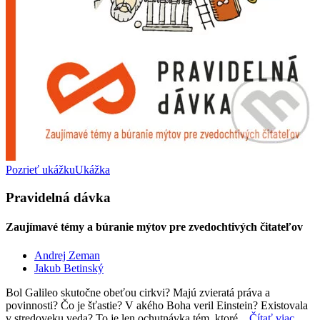
Pozrieť ukážku
Ukážka
Pravidelná dávka
Zaujímavé témy a búranie mýtov pre zvedochtivých čitateľov
Andrej Zeman
Jakub Betinský
Bol Galileo skutočne obeťou cirkvi? Majú zvieratá práva a
povinnosti? Čo je šťastie? V akého Boha veril Einstein? Existovala
v stredoveku veda? To je len ochutnávka tém, ktoré...
Čítať viac