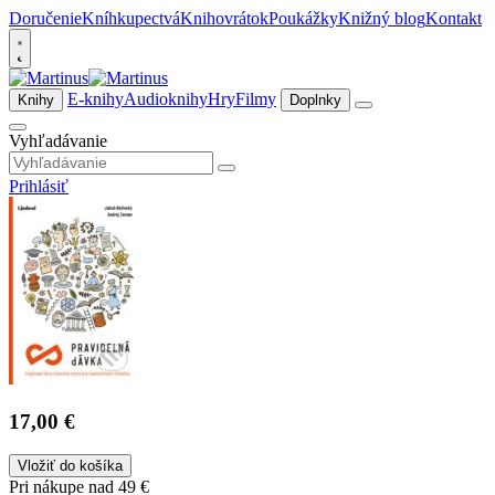
Doručenie
Kníhkupectvá
Knihovrátok
Poukážky
Knižný blog
Kontakt
E-knihy
Audioknihy
Hry
Filmy
Knihy
Doplnky
Vyhľadávanie
Prihlásiť
17,00 €
Vložiť do košíka
Pri nákupe nad 49 €