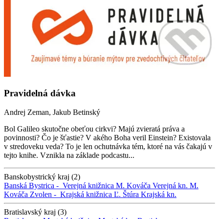
Pravidelná dávka
Andrej Zeman, Jakub Betinský
Bol Galileo skutočne obeťou cirkvi? Majú zvieratá práva a
povinnosti? Čo je šťastie? V akého Boha veril Einstein? Existovala
v stredoveku veda? To je len ochutnávka tém, ktoré na vás čakajú v
tejto knihe. Vznikla na základe podcastu...
Banskobystrický kraj (2)
Banská Bystrica -
Verejná knižnica M. Kováča
Verejná kn. M.
Kováča
Zvolen -
Krajská knižnica Ľ. Štúra
Krajská kn.
Bratislavský kraj (3)