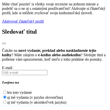
Máte chuť pozrieť si všetky svoje recenzie na jednom mieste a
podeliť sa o ne aj s ostatnými používateľmi? Aktivujte si čítateľský
profil, kde si môžete zvyšovať svoju knihomoľskú úroveň.
Aktivovať čitateľský profil
Sledovať titul
Čakáte na
nové vydanie, preklad alebo naskladnenie tejto
knihy
? Máte záujem o
e-knihu alebo audioknihu
? Sledujte titul a
pošleme vám upozornenie, keď niečo z toho pridáme do ponuky.
E-mail
Zaujíma ma
len toto vydanie
aj iné vydania (v jazyku slovenčina)
aj iné vydania (v akomkoľvek jazyku)