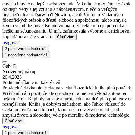
chvíľ a hlavne na lepšie sebapoznanie. V knihe je mix tém a otázok
od dejín vedy a jej vzťahu s náboženstvom, niečo o veľkých
mysliteľoch ako Darwin či Newton, ale tiež mnoho základných
filozofických otázok o šťastí, slobode a spoločnosti, alebo zmysle
života vs nihilizmus. Osobne vnímam, že celá kniha je pomôcka k
lepšiemu sebapoznaniu. U mňa zafungovala výborne a k niektorým
kapitolám sa stále vraciam.
Čítať viac
reagovať
2 pozitívne hodnotenia
2
1 negatívne hodnotenie
1
Gabi F.
Neoverený nákup
26.4.2026
Podnetné čítanie na každý deň
Pravidelná dávka nie je žiadna suchá filozofická kniha plná poučiek.
Pri čítaní mám pocit, že ide o rozhovor a nie len výklad autora na
nejakú tému. Kapitoly sú také akurát, jedna na deň plná podnetov na
rozmýšľanie. Kniha je dobrým začiatkom, ako ľahko vkĺznuť do
sveta premýšľania o témach, ktoré riešime v živote mnohí, od
zmyslu života a slobodnej vôle po morálku či moderné technológie.
Čítať viac
reagovať
1 pozitívne hodnotenie
1