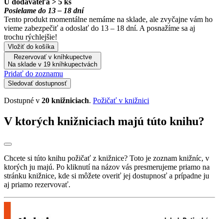
U dodávateľa > 5 ks
Posielame do 13 – 18 dní
Tento produkt momentálne nemáme na sklade, ale zvyčajne vám ho
vieme zabezpečiť a odoslať do 13 – 18 dní. A posnažíme sa aj
trochu rýchlejšie!
Vložiť do košíka
Rezervovať v kníhkupectve
Na sklade v 19 kníhkupectvách
Pridať do zoznamu
Sledovať dostupnosť
Dostupné v
20 knižniciach
.
Požičať v knižnici
V ktorých knižniciach majú túto knihu?
Chcete si túto knihu požičať z knižnice? Toto je zoznam knižníc, v
ktorých ju majú. Po kliknutí na názov vás presmerujeme priamo na
stránku knižnice, kde si môžete overiť jej dostupnosť a prípadne ju
aj priamo rezervovať.