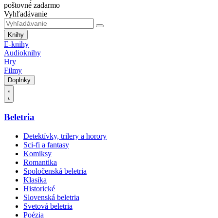
poštovné zadarmo
Vyhľadávanie
Knihy
E-knihy
Audioknihy
Hry
Filmy
Doplnky
Beletria
Detektívky, trilery a horory
Sci-fi a fantasy
Komiksy
Romantika
Spoločenská beletria
Klasika
Historické
Slovenská beletria
Svetová beletria
Poézia