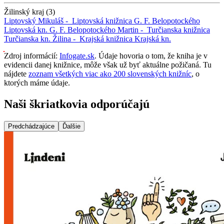
Žilinský kraj (3)
Liptovský Mikuláš -
Liptovská knižnica G. F. Belopotockého
Liptovská kn. G. F. Belopotockého
Martin -
Turčianska knižnica
Turčianska kn.
Žilina -
Krajská knižnica
Krajská kn.
Zdroj informácií:
Infogate.sk
. Údaje hovoria o tom, že kniha je v
evidencii danej knižnice, môže však už byť aktuálne požičaná. Tu
nájdete
zoznam všetkých viac ako 200 slovenských knižníc
, o
ktorých máme údaje.
Naši škriatkovia odporúčajú
Predchádzajúce
Ďalšie