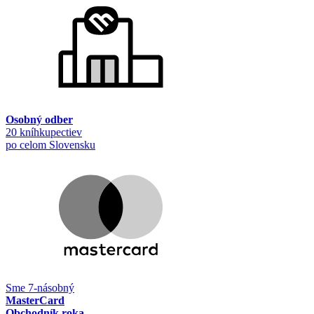
Osobný odber
20 kníhkupectiev
po celom Slovensku
Sme 7-násobný
MasterCard
Obchodník roka