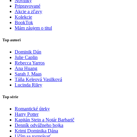
Novinky
Pripravované
Akcie a zľavy
Kolekcie
BookTok
Mám záujem o titul
Top autori
Dominik Dán
Julie Caplin
Rebecca Yarros
Ana Huang
Sarah J. Maas
Táňa Keleová Vasilková
Lucinda Riley
Top série
Romantické úteky
Harry Potter
Kapitán Stein a Notár Barbarič
Denník odvážneho bojka
Krimi Dominika Dána
Učím sa rozprávať