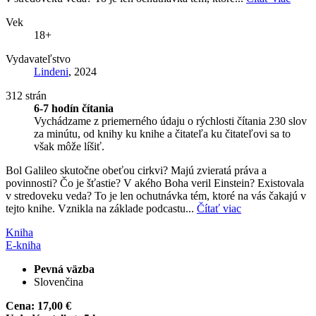
Vek
18+
Vydavateľstvo
Lindeni
, 2024
312 strán
6-7 hodín čítania
Vychádzame z priemerného údaju o rýchlosti čítania 230 slov
za minútu, od knihy ku knihe a čitateľa ku čitateľovi sa to
však môže líšiť.
Bol Galileo skutočne obeťou cirkvi? Majú zvieratá práva a
povinnosti? Čo je šťastie? V akého Boha veril Einstein? Existovala
v stredoveku veda? To je len ochutnávka tém, ktoré na vás čakajú v
tejto knihe. Vznikla na základe podcastu...
Čítať viac
Kniha
E-kniha
Pevná väzba
Slovenčina
Cena:
17,00 €