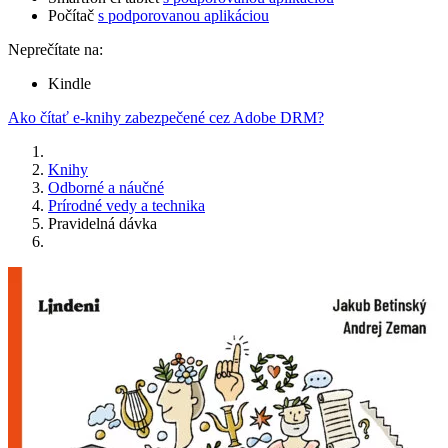
Počítač
s podporovanou aplikáciou
Neprečítate na:
Kindle
Ako čítať e-knihy zabezpečené cez Adobe DRM?
Knihy
Odborné a náučné
Prírodné vedy a technika
Pravidelná dávka