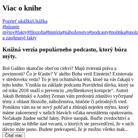
Viac o knihe
Pozrieť ukážku
Ukážka
#búranie
mýtov
#fakty
#filozofia
#história
#náboženstvo
#podcasty
#politika
#spol
a zaujímavé fakty
Knižná verzia populárneho podcastu, ktorý búra
mýty.
Bol Galileo skutočne obeťou cirkvi? Majú zvieratá práva a
povinnosti? Čo je šťastie? V akého Boha veril Einstein? Existovala
v stredoveku veda? To je len ochutnávka tém, ktoré na vás čakajú v
tejto knihe. Vznikla na základe podcastu Pravidelná dávka, ktorý sa
od roku 2018 snaží o prevenciu „myšlienkovej korupcie“. Autori
Jakub Betinský a Andrej Zeman vám predostrú zdanlivo vyčerpané
témy z oblasti filozofie, náboženstva, histórie či prírodných vied.
Ponúknu vám na ne nový pohľad a zbúrajú nejeden mýtus, ktorý
máme zakorenený v našich hlavách vďaka neustálemu opakovaniu.
Nečakajte žiadne suché fakty. Práve naopak. Buďte zvedochtiví a
zamyslite sa hlbšie nad vecami, o ktorých ste presvedčení, že v nich
dávno máte jasno. Budete prekvapení, že je možno všetko inak...
Čítať viac