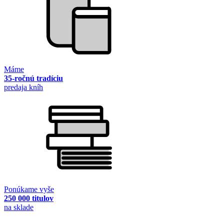
Máme
35-ročnú tradíciu
predaja kníh
Ponúkame vyše
250 000 titulov
na sklade