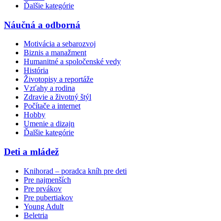
Ďalšie kategórie
Náučná a odborná
Motivácia a sebarozvoj
Biznis a manažment
Humanitné a spoločenské vedy
História
Životopisy a reportáže
Vzťahy a rodina
Zdravie a životný štýl
Počítače a internet
Hobby
Umenie a dizajn
Ďalšie kategórie
Deti a mládež
Knihorad – poradca kníh pre deti
Pre najmenších
Pre prvákov
Pre pubertiakov
Young Adult
Beletria