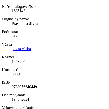
Naše katalógové číslo
1685143
Originálny názov
Pravidelná dávka
Počet strán
312
Väzba
pevná väzba
Rozmer
145×205 mm
Hmotnosť
508 g
ISBN
9788056640449
Dátum vydania
18. 6. 2024
Vekové odporúčanie