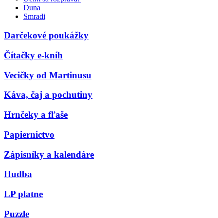
Duna
Smradi
Darčekové poukážky
Čítačky e-kníh
Vecičky od Martinusu
Káva, čaj a pochutiny
Hrnčeky a fľaše
Papiernictvo
Zápisníky a kalendáre
Hudba
LP platne
Puzzle