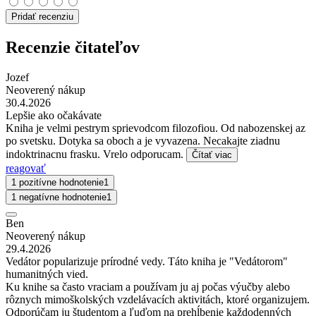
Pridať recenziu
Recenzie čitateľov
Jozef
Neoverený nákup
30.4.2026
Lepšie ako očakávate
Kniha je velmi pestrym sprievodcom filozofiou. Od nabozenskej az
po svetsku. Dotyka sa oboch a je vyvazena. Necakajte ziadnu
indoktrinacnu frasku. Vrelo odporucam.
Čítať viac
reagovať
1 pozitívne hodnotenie
1
1 negatívne hodnotenie
1
Ben
Neoverený nákup
29.4.2026
Vedátor popularizuje prírodné vedy. Táto kniha je "Vedátorom"
humanitných vied.
Ku knihe sa často vraciam a používam ju aj počas výučby alebo
rôznych mimoškolských vzdelávacích aktivitách, ktoré organizujem.
Odporúčam ju študentom a ľuďom na prehĺbenie každodenných