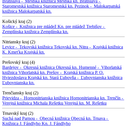
Bratislava -
Mestská knižnica
Mestská kn.
Bratislava -
Staromestská knižnica
Staromestská kn.
Pezinok -
Malokarpatská
knižnica
Malokarpatská kn.
Košický kraj (2)
Košice -
Knižnica pre mládež
Kn. pre mládež
Trebišov -
Zemplínska knižnica
Zemplínska kn.
Nitriansky kraj (2)
Levice -
Tekovská knižnica
Tekovská kn.
Nitra -
Krajská knižnica
K. Kmeťka
Krajská kn.
Prešovský kraj (4)
Bardejov -
Okresná knižnica
Okresná kn.
Humenné -
Vihorlatská
knižnica
Vihorlatská kn.
Prešov -
Krajská knižnica P. O.
Hviezdoslava
Krajská kn.
Stará Ľubovňa -
Ľubovnianska knižnica
Ľubovnianska kn.
Trenčiansky kraj (2)
Prievidza -
Hornonitrianska knižnica
Hornonitrianska kn.
Trenčín -
Verejná knižnica Michala Rešetku
Verejná kn. M. Rešetku
Trnavský kraj (2)
Suchá nad Parnou -
Obecná knižnica
Obecná kn.
Trnava -
Knižnica J. Fándlyho
Kn. J. Fándlyho