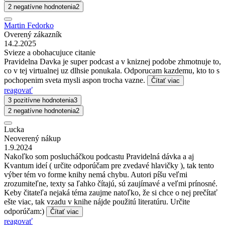
2 negatívne hodnotenia
2
Martin Fedorko
Overený zákazník
14.2.2025
Svieze a obohacujuce citanie
Pravidelna Davka je super podcast a v kniznej podobe zhmotnuje to,
co v tej virtualnej uz dlhsie ponukala. Odporucam kazdemu, kto to s
pochopenim sveta mysli aspon trocha vazne.
Čítať viac
reagovať
3 pozitívne hodnotenia
3
2 negatívne hodnotenia
2
Lucka
Neoverený nákup
1.9.2024
Nakoľko som poslucháčkou podcastu Pravidelná dávka a aj
Kvantum ideí ( určite odporúčam pre zvedavé hlavičky ), tak tento
výber tém vo forme knihy nemá chybu. Autori píšu veľmi
zrozumiteľne, texty sa ľahko čítajú, sú zaujímavé a veľmi prínosné.
Keby čitateľa nejaká téma zaujme natoľko, že si chce o nej prečítať
ešte viac, tak vzadu v knihe nájde použitú literatúru. Určite
odporúčam:)
Čítať viac
reagovať