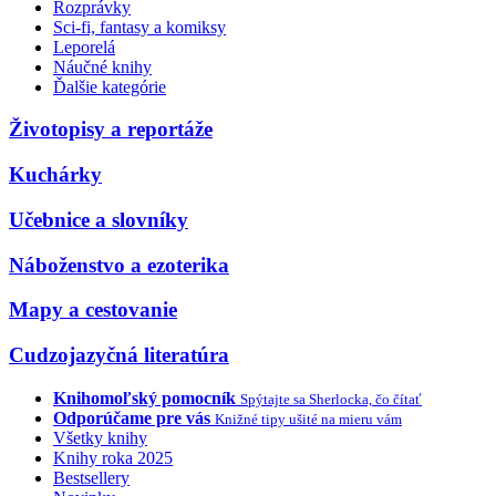
Rozprávky
Sci-fi, fantasy a komiksy
Leporelá
Náučné knihy
Ďalšie kategórie
Životopisy a reportáže
Kuchárky
Učebnice a slovníky
Náboženstvo a ezoterika
Mapy a cestovanie
Cudzojazyčná literatúra
Knihomoľský pomocník
Spýtajte sa Sherlocka, čo čítať
Odporúčame pre vás
Knižné tipy ušité na mieru vám
Všetky knihy
Knihy roka 2025
Bestsellery