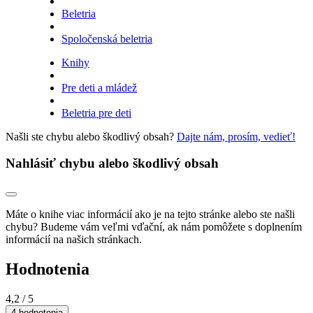
Beletria
Spoločenská beletria
Knihy
Pre deti a mládež
Beletria pre deti
Našli ste chybu alebo škodlivý obsah?
Dajte nám, prosím, vedieť!
Nahlásiť chybu alebo škodlivý obsah
Máte o knihe viac informácií ako je na tejto stránke alebo ste našli
chybu? Budeme vám veľmi vďační, ak nám pomôžete s doplnením
informácií na našich stránkach.
Hodnotenia
4,2
/ 5
4 hodnotenia