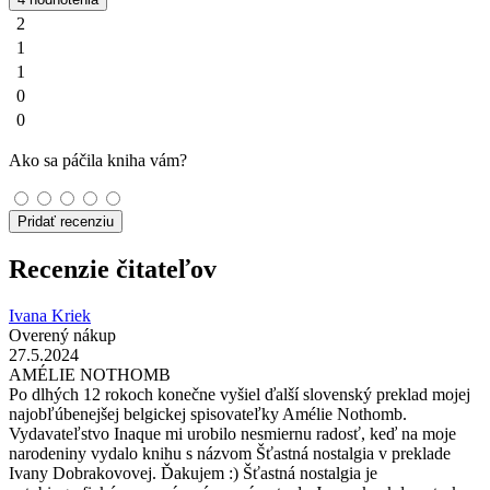
2
1
1
0
0
Ako sa páčila kniha vám?
Pridať recenziu
Recenzie čitateľov
Ivana Kriek
Overený nákup
27.5.2024
AMÉLIE NOTHOMB
Po dlhých 12 rokoch konečne vyšiel ďalší slovenský preklad mojej
najobľúbenejšej belgickej spisovateľky Amélie Nothomb.
Vydavateľstvo Inaque mi urobilo nesmiernu radosť, keď na moje
narodeniny vydalo knihu s názvom Šťastná nostalgia v preklade
Ivany Dobrakovovej. Ďakujem :) Šťastná nostalgia je