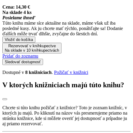
Cena:
14,30 €
Na sklade 4 ks
Posielame ihneď
Túto knihu máme síce aktuálne na sklade, máme však už iba
posledné kusy. Ak ju chcete mať rýchlo, ponáhľajte sa! Dodanie
ďalších môže trvať dlhšie, zvyčajne do šiestich dní.
Vložiť do košíka
Rezervovať v kníhkupectve
Na sklade v 10 kníhkupectvách
Pridať do zoznamu
Sledovať dostupnosť
Dostupné v
8 knižniciach
.
Požičať v knižnici
V ktorých knižniciach majú túto knihu?
Chcete si túto knihu požičať z knižnice? Toto je zoznam knižníc, v
ktorých ju majú. Po kliknutí na názov vás presmerujeme priamo na
stránku knižnice, kde si môžete overiť jej dostupnosť a prípadne ju
aj priamo rezervovať.