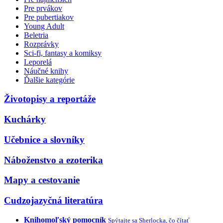
Pre prvákov
Pre pubertiakov
Young Adult
Beletria
Rozprávky
Sci-fi, fantasy a komiksy
Leporelá
Náučné knihy
Ďalšie kategórie
Životopisy a reportáže
Kuchárky
Učebnice a slovníky
Náboženstvo a ezoterika
Mapy a cestovanie
Cudzojazyčná literatúra
Knihomoľský pomocník
Spýtajte sa Sherlocka, čo čítať