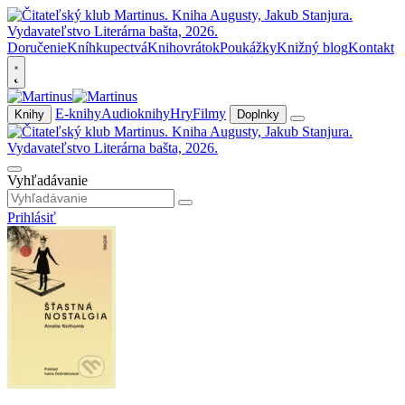
Doručenie
Kníhkupectvá
Knihovrátok
Poukážky
Knižný blog
Kontakt
E-knihy
Audioknihy
Hry
Filmy
Knihy
Doplnky
Vyhľadávanie
Prihlásiť