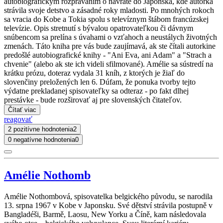
autobiografickým rozprávaním o návrate do Japonska, kde autorka
strávila svoje detstvo a zásadné roky mladosti. Po mnohých rokoch
sa vracia do Kobe a Tokia spolu s televíznym štábom francúzskej
televízie. Opis stretnutí s bývalou opatrovateľkou či dávnym
snúbencom sa prelína s úvahami o vzťahoch a neustálych životných
zmenách. Táto kniha pre vás bude zaujímavá, ak ste čítali autorkine
predošlé autobiografické knihy - "Ani Eva, ani Adam" a "Strach a
chvenie" (alebo ak ste ich videli sfilmované). Amélie sa sústredí na
krátku prózu, doteraz vydala 31 kníh, z ktorých je žiaľ do
slovenčiny preložených len 6. Dúfam, že ponuka tvorby tejto
výdatne prekladanej spisovateľky sa odteraz - po fakt dlhej
prestávke - bude rozširovať aj pre slovenských čitateľov.
Čítať viac
reagovať
2 pozitívne hodnotenia
2
0 negatívne hodnotenia
0
Amélie Nothomb
Amélie Nothombová, spisovatelka belgického původu, se narodila
13. srpna 1967 v Kobe v Japonsku. Své dětství strávila postupně v
Bangladéši, Barmě, Laosu, New Yorku a Číně, kam následovala