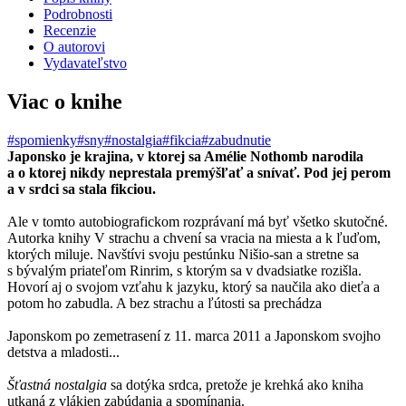
Podrobnosti
Recenzie
O autorovi
Vydavateľstvo
Viac o knihe
#spomienky
#sny
#nostalgia
#fikcia
#zabudnutie
Japonsko je krajina, v ktorej sa Amélie Nothomb narodila
a o ktorej nikdy neprestala premýšľať a snívať. Pod jej perom
a v srdci sa stala fikciou.
Ale v tomto autobiografickom rozprávaní má byť všetko skutočné.
Autorka knihy V strachu a chvení sa vracia na miesta a k ľuďom,
ktorých miluje. Navštívi svoju pestúnku Nišio-san a stretne sa
s bývalým priateľom Rinrim, s ktorým sa v dvadsiatke rozišla.
Hovorí aj o svojom vzťahu k jazyku, ktorý sa naučila ako dieťa a
potom ho zabudla. A bez strachu a ľútosti sa prechádza
Japonskom po zemetrasení z 11. marca 2011 a Japonskom svojho
detstva a mladosti...
Šťastná nostalgia
sa dotýka srdca, pretože je krehká ako kniha
utkaná z vlákien zabúdania a spomínania.