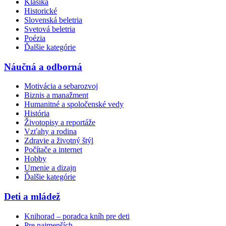
Klasika
Historické
Slovenská beletria
Svetová beletria
Poézia
Ďalšie kategórie
Náučná a odborná
Motivácia a sebarozvoj
Biznis a manažment
Humanitné a spoločenské vedy
História
Životopisy a reportáže
Vzťahy a rodina
Zdravie a životný štýl
Počítače a internet
Hobby
Umenie a dizajn
Ďalšie kategórie
Deti a mládež
Knihorad – poradca kníh pre deti
Pre najmenších