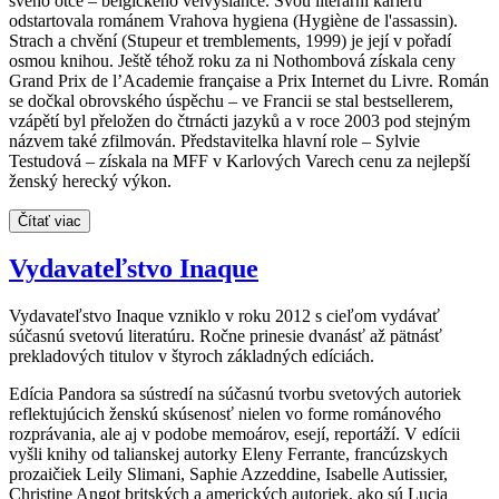
svého otce – belgického velvyslance. Svou literární kariéru
odstartovala románem Vrahova hygiena (Hygiène de l'assassin).
Strach a chvění (Stupeur et tremblements, 1999) je její v pořadí
osmou knihou. Ještě téhož roku za ni Nothombová získala ceny
Grand Prix de l’Academie française a Prix Internet du Livre. Román
se dočkal obrovského úspěchu – ve Francii se stal bestsellerem,
vzápětí byl přeložen do čtrnácti jazyků a v roce 2003 pod stejným
názvem také zfilmován. Představitelka hlavní role – Sylvie
Testudová – získala na MFF v Karlových Varech cenu za nejlepší
ženský herecký výkon.
Čítať viac
Vydavateľstvo Inaque
Vydavateľstvo Inaque vzniklo v roku 2012 s cieľom vydávať
súčasnú svetovú literatúru. Ročne prinesie dvanásť až pätnásť
prekladových titulov v štyroch základných edíciách.
Edícia Pandora sa sústredí na súčasnú tvorbu svetových autoriek
reflektujúcich ženskú skúsenosť nielen vo forme románového
rozprávania, ale aj v podobe memoárov, esejí, reportáží. V edícii
vyšli knihy od talianskej autorky Eleny Ferrante, francúzskych
prozaičiek Leily Slimani, Saphie Azzeddine, Isabelle Autissier,
Christine Angot britských a amerických autoriek, ako sú Lucia