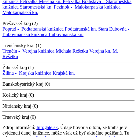
knižnica Petržalka
Miestna kn. Petržalka
Bratislava -
Staromestská
knižnica
Staromestská kn.
Pezinok -
Malokarpatská knižnica
Malokarpatská kn.
Prešovský kraj (2)
Poprad -
Podtatranská knižnica
Podtatranská kn.
Stará Ľubovňa -
Ľubovnianska knižnica
Ľubovnianska kn.
Trenčiansky kraj (1)
Trenčín -
Verejná knižnica Michala Rešetku
Verejná kn. M.
Rešetku
Žilinský kraj (1)
Žilina -
Krajská knižnica
Krajská kn.
Banskobystrický kraj (0)
Košický kraj (0)
Nitriansky kraj (0)
Trnavský kraj (0)
Zdroj informácií:
Infogate.sk
. Údaje hovoria o tom, že kniha je v
evidencii danej knižnice, môže však už byť aktuálne požičaná. Tu