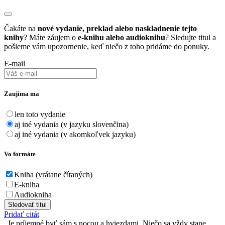
Čakáte na
nové vydanie, preklad alebo naskladnenie tejto
knihy
? Máte záujem o
e-knihu alebo audioknihu
? Sledujte titul a
pošleme vám upozornenie, keď niečo z toho pridáme do ponuky.
E-mail
Zaujíma ma
len toto vydanie
aj iné vydania (v jazyku slovenčina)
aj iné vydania (v akomkoľvek jazyku)
Vo formáte
Kniha (vrátane čítaných)
E-kniha
Audiokniha
Sledovať titul
Pridať citát
Je príjemné byť sám s nocou a hviezdami. Niečo sa vždy stane.