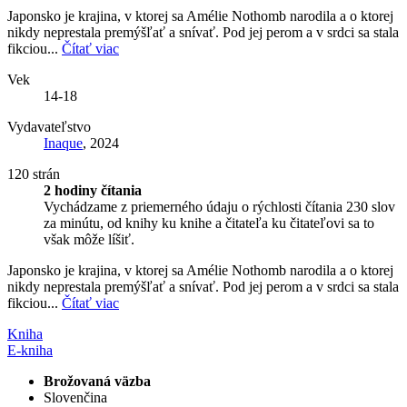
Japonsko je krajina, v ktorej sa Amélie Nothomb narodila a o ktorej
nikdy neprestala premýšľať a snívať. Pod jej perom a v srdci sa stala
fikciou...
Čítať viac
Vek
14-18
Vydavateľstvo
Inaque
, 2024
120 strán
2 hodiny čítania
Vychádzame z priemerného údaju o rýchlosti čítania 230 slov
za minútu, od knihy ku knihe a čitateľa ku čitateľovi sa to
však môže líšiť.
Japonsko je krajina, v ktorej sa Amélie Nothomb narodila a o ktorej
nikdy neprestala premýšľať a snívať. Pod jej perom a v srdci sa stala
fikciou...
Čítať viac
Kniha
E-kniha
Brožovaná väzba
Slovenčina