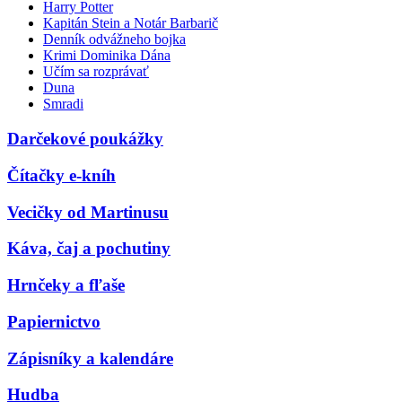
Harry Potter
Kapitán Stein a Notár Barbarič
Denník odvážneho bojka
Krimi Dominika Dána
Učím sa rozprávať
Duna
Smradi
Darčekové poukážky
Čítačky e-kníh
Vecičky od Martinusu
Káva, čaj a pochutiny
Hrnčeky a fľaše
Papiernictvo
Zápisníky a kalendáre
Hudba