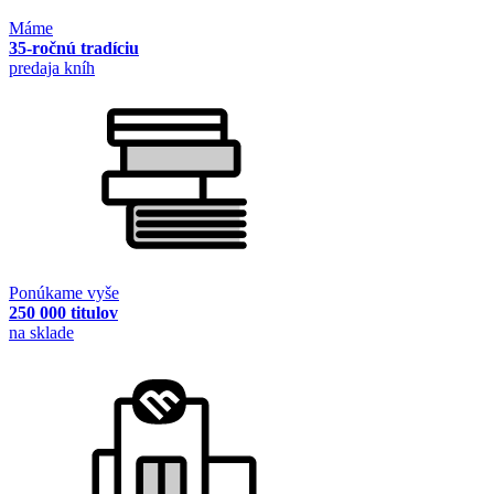
Máme
35-ročnú tradíciu
predaja kníh
Ponúkame vyše
250 000 titulov
na sklade