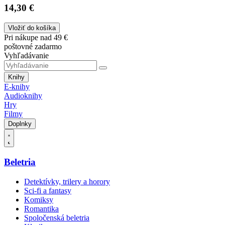
14,30 €
Vložiť do košíka
Pri nákupe nad 49 €
poštovné zadarmo
Vyhľadávanie
Knihy
E-knihy
Audioknihy
Hry
Filmy
Doplnky
Beletria
Detektívky, trilery a horory
Sci-fi a fantasy
Komiksy
Romantika
Spoločenská beletria