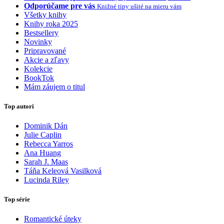
Odporúčame pre vás
Knižné tipy ušité na mieru vám
Všetky knihy
Knihy roka 2025
Bestsellery
Novinky
Pripravované
Akcie a zľavy
Kolekcie
BookTok
Mám záujem o titul
Top autori
Dominik Dán
Julie Caplin
Rebecca Yarros
Ana Huang
Sarah J. Maas
Táňa Keleová Vasilková
Lucinda Riley
Top série
Romantické úteky