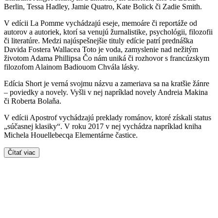
Berlin, Tessa Hadley, Jamie Quatro, Kate Bolick či Zadie Smith.
V edícii La Pomme vychádzajú eseje, memoáre či reportáže od
autorov a autoriek, ktorí sa venujú žurnalistike, psychológii, filozofii
či literatúre. Medzi najúspešnejšie tituly edície patrí prednáška
Davida Fostera Wallacea Toto je voda, zamyslenie nad nežitým
životom Adama Phillipsa Čo nám uniká či rozhovor s francúzskym
filozofom Alainom Badiouom Chvála lásky.
Edícia Short je verná svojmu názvu a zameriava sa na kratšie žánre
– poviedky a novely. Vyšli v nej napríklad novely Andreia Makina
či Roberta Bolaňa.
V edícii Apostrof vychádzajú preklady románov, ktoré získali status
„súčasnej klasiky“. V roku 2017 v nej vychádza napríklad kniha
Michela Houellebecqa Elementárne častice.
Čítať viac