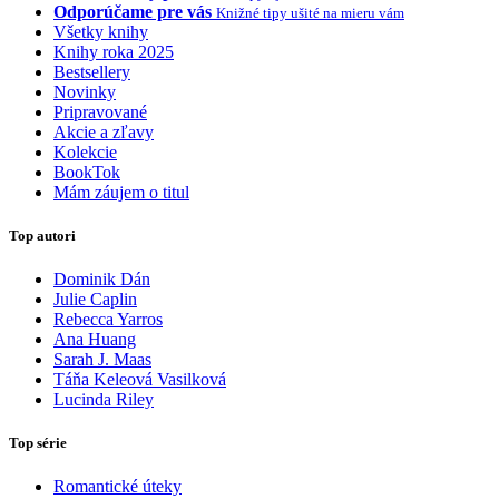
Odporúčame pre vás
Knižné tipy ušité na mieru vám
Všetky knihy
Knihy roka 2025
Bestsellery
Novinky
Pripravované
Akcie a zľavy
Kolekcie
BookTok
Mám záujem o titul
Top autori
Dominik Dán
Julie Caplin
Rebecca Yarros
Ana Huang
Sarah J. Maas
Táňa Keleová Vasilková
Lucinda Riley
Top série
Romantické úteky