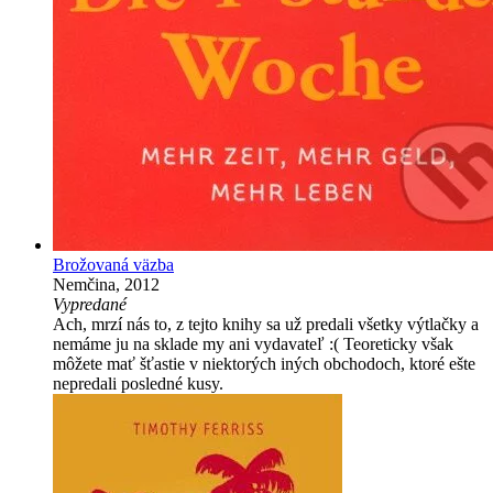
Brožovaná väzba
Nemčina, 2012
Vypredané
Ach, mrzí nás to, z tejto knihy sa už predali všetky výtlačky a
nemáme ju na sklade my ani vydavateľ :( Teoreticky však
môžete mať šťastie v niektorých iných obchodoch, ktoré ešte
nepredali posledné kusy.