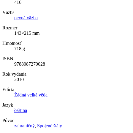
416
Väzba
pevná väzba
Rozmer
143×215 mm
Hmotnosť
718 g
ISBN
9788087270028
Rok vydania
2010
Edícia
Žádná velká věda
Jazyk
čeština
Pôvod
zahraničný
,
Spojené štáty