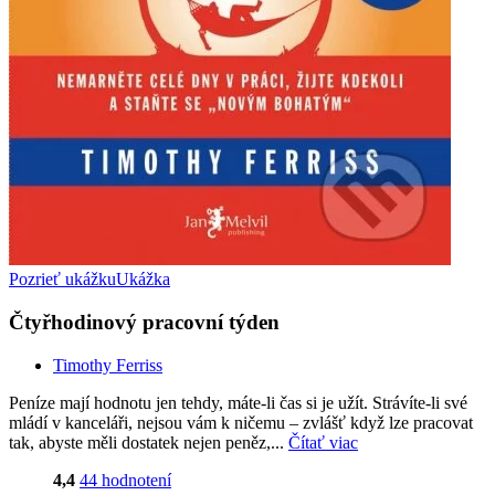
Pozrieť ukážku
Ukážka
Čtyřhodinový pracovní týden
Timothy Ferriss
Peníze mají hodnotu jen tehdy, máte-li čas si je užít. Strávíte-li své
mládí v kanceláři, nejsou vám k ničemu – zvlášť když lze pracovat
tak, abyste měli dostatek nejen peněz,...
Čítať viac
4,4
44 hodnotení