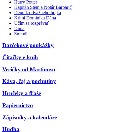
Harry Potter
Kapitán Stein a Notár Barbarič
Denník odvážneho bojka
Krimi Dominika Dána
Učím sa rozprávať
Duna
Smradi
Darčekové poukážky
Čítačky e-kníh
Vecičky od Martinusu
Káva, čaj a pochutiny
Hrnčeky a fľaše
Papiernictvo
Zápisníky a kalendáre
Hudba