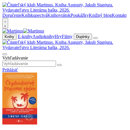
Doručenie
Kníhkupectvá
Knihovrátok
Poukážky
Knižný blog
Kontakt
E-knihy
Audioknihy
Hry
Filmy
Knihy
Doplnky
Vyhľadávanie
Prihlásiť