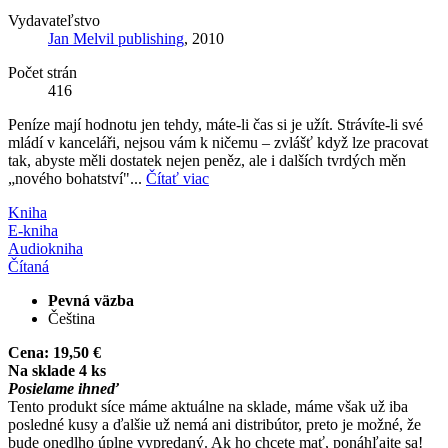
Vydavateľstvo
Jan Melvil publishing
, 2010
Počet strán
416
Peníze mají hodnotu jen tehdy, máte-li čas si je užít. Strávíte-li své
mládí v kanceláři, nejsou vám k ničemu – zvlášť když lze pracovat
tak, abyste měli dostatek nejen peněz, ale i dalších tvrdých měn
„nového bohatství"...
Čítať viac
Kniha
E-kniha
Audiokniha
Čítaná
Pevná väzba
Čeština
Cena:
19,50 €
Na sklade 4 ks
Posielame ihneď
Tento produkt síce máme aktuálne na sklade, máme však už iba
posledné kusy a ďalšie už nemá ani distribútor, preto je možné, že
bude onedlho úplne vypredaný. Ak ho chcete mať, ponáhľajte sa!