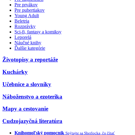
Pre prvákov
Pre pubertiakov
Young Adult
Beletria
Rozprávky
Sci-fi, fantasy a komiksy
Leporelá
Náučné knihy
Ďalšie kategórie
Životopisy a reportáže
Kuchárky
Učebnice a slovníky
Náboženstvo a ezoterika
Mapy a cestovanie
Cudzojazyčná literatúra
Knihomoľský pomocník
Spýtajte sa Sherlocka, čo čítať