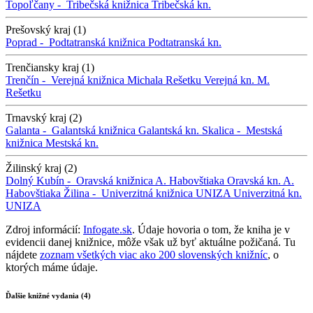
Topoľčany -
Tribečská knižnica
Tribečská kn.
Prešovský kraj (1)
Poprad -
Podtatranská knižnica
Podtatranská kn.
Trenčiansky kraj (1)
Trenčín -
Verejná knižnica Michala Rešetku
Verejná kn. M.
Rešetku
Trnavský kraj (2)
Galanta -
Galantská knižnica
Galantská kn.
Skalica -
Mestská
knižnica
Mestská kn.
Žilinský kraj (2)
Dolný Kubín -
Oravská knižnica A. Habovštiaka
Oravská kn. A.
Habovštiaka
Žilina -
Univerzitná knižnica UNIZA
Univerzitná kn.
UNIZA
Zdroj informácií:
Infogate.sk
. Údaje hovoria o tom, že kniha je v
evidencii danej knižnice, môže však už byť aktuálne požičaná. Tu
nájdete
zoznam všetkých viac ako 200 slovenských knižníc
, o
ktorých máme údaje.
Ďalšie knižné vydania (4)