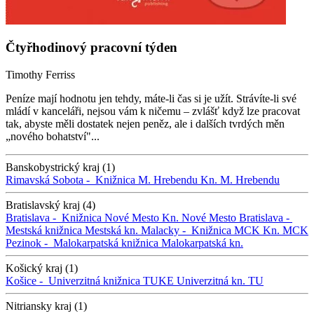
Čtyřhodinový pracovní týden
Timothy Ferriss
Peníze mají hodnotu jen tehdy, máte-li čas si je užít. Strávíte-li své
mládí v kanceláři, nejsou vám k ničemu – zvlášť když lze pracovat
tak, abyste měli dostatek nejen peněz, ale i dalších tvrdých měn
„nového bohatství"...
Banskobystrický kraj (1)
Rimavská Sobota -
Knižnica M. Hrebendu
Kn. M. Hrebendu
Bratislavský kraj (4)
Bratislava -
Knižnica Nové Mesto
Kn. Nové Mesto
Bratislava -
Mestská knižnica
Mestská kn.
Malacky -
Knižnica MCK
Kn. MCK
Pezinok -
Malokarpatská knižnica
Malokarpatská kn.
Košický kraj (1)
Košice -
Univerzitná knižnica TUKE
Univerzitná kn. TU
Nitriansky kraj (1)