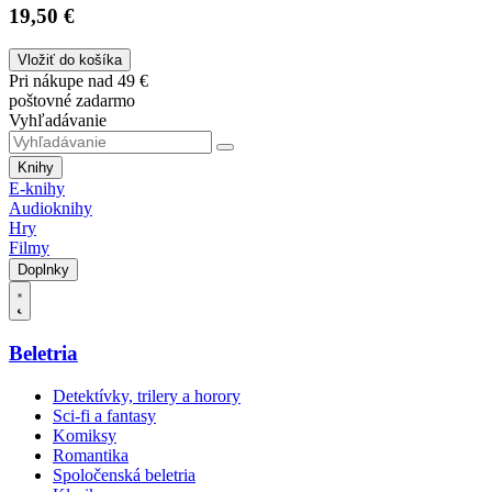
19,50 €
Vložiť do košíka
Pri nákupe nad 49 €
poštovné zadarmo
Vyhľadávanie
Knihy
E-knihy
Audioknihy
Hry
Filmy
Doplnky
Beletria
Detektívky, trilery a horory
Sci-fi a fantasy
Komiksy
Romantika
Spoločenská beletria