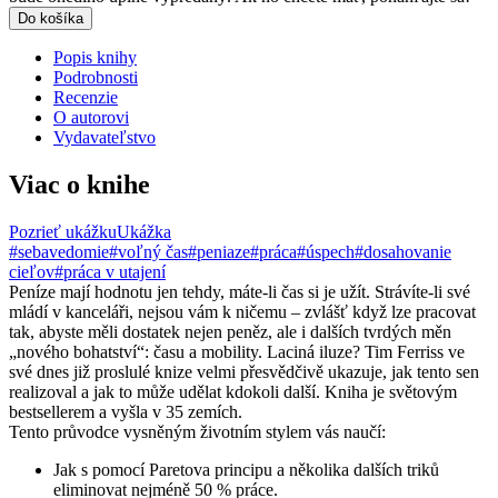
Do košíka
Popis knihy
Podrobnosti
Recenzie
O autorovi
Vydavateľstvo
Viac o knihe
Pozrieť ukážku
Ukážka
#sebavedomie
#voľný čas
#peniaze
#práca
#úspech
#dosahovanie
cieľov
#práca v utajení
Peníze mají hodnotu jen tehdy, máte-li čas si je užít. Strávíte-li své
mládí v kanceláři, nejsou vám k ničemu – zvlášť když lze pracovat
tak, abyste měli dostatek nejen peněz, ale i dalších tvrdých měn
„nového bohatství“: času a mobility. Laciná iluze? Tim Ferriss ve
své dnes již proslulé knize velmi přesvědčivě ukazuje, jak tento sen
realizoval a jak to může udělat kdokoli další. Kniha je světovým
bestsellerem a vyšla v 35 zemích.
Tento průvodce vysněným životním stylem vás naučí:
Jak s pomocí Paretova principu a několika dalších triků
eliminovat nejméně 50 % práce.