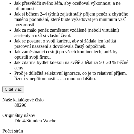
Jak přesvědčit svého šéfa, aby oceňoval výkonnost, a ne
přítomnost.
Jak si během 2–4 týdnů zajistit stálý příjem peněz z chytrého
malého podnikání, které bude vyžadovat jen minimum vaší
pozornosti.
Jak za málo peněz zaměstnat vzdálené (neboli virtuální)
asistenty a užít si vlastní život.
Jak se postarat o svoji kariéru, aby si žádala jen krátká
pracovní nasazení a dovolovala častý odpočinek.
Jak zaměstnanci cestují po všech kontinentech, aniž by
opustili svoji ﬁrmu.
Jak zdarma bydlet kdekoli na světě a létat za 50–20 % běžné
ceny
Proč je důležitá selektivní ignorace, co je to relativní příjem,
řízení v nepřítomnosti... ...a mnoho dalšího.
Čítať viac
Naše katalógové číslo
88296
Originálny názov
Die 4-Stunden Woche
Počet strán