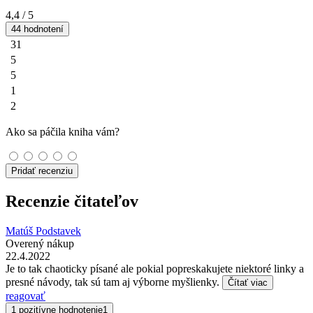
4,4
/ 5
44 hodnotení
31
5
5
1
2
Ako sa páčila kniha vám?
Pridať recenziu
Recenzie čitateľov
Matúš Podstavek
Overený nákup
22.4.2022
Je to tak chaoticky písané ale pokial popreskakujete niektoré linky a
presné návody, tak sú tam aj výborne myšlienky.
Čítať viac
reagovať
1 pozitívne hodnotenie
1