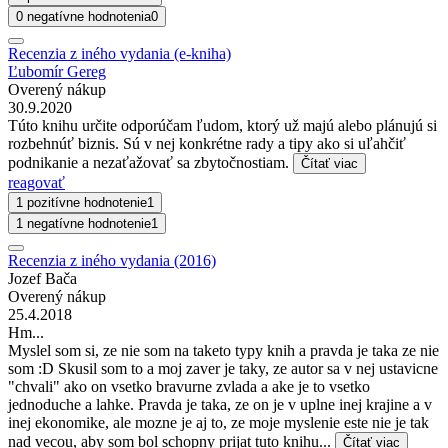
0 negatívne hodnotenia
0
Recenzia z iného vydania (e-kniha)
Ľubomír Gereg
Overený nákup
30.9.2020
Túto knihu určite odporúčam ľudom, ktorý už majú alebo plánujú si
rozbehnúť biznis. Sú v nej konkrétne rady a tipy ako si uľahčiť
podnikanie a nezaťažovať sa zbytočnostiam.
Čítať viac
reagovať
1 pozitívne hodnotenie
1
1 negatívne hodnotenie
1
Recenzia z iného vydania (2016)
Jozef Bača
Overený nákup
25.4.2018
Hm...
Myslel som si, ze nie som na taketo typy knih a pravda je taka ze nie
som :D Skusil som to a moj zaver je taky, ze autor sa v nej ustavicne
"chvali" ako on vsetko bravurne zvlada a ake je to vsetko
jednoduche a lahke. Pravda je taka, ze on je v uplne inej krajine a v
inej ekonomike, ale mozne je aj to, ze moje myslenie este nie je tak
nad vecou, aby som bol schopny prijat tuto knihu...
Čítať viac