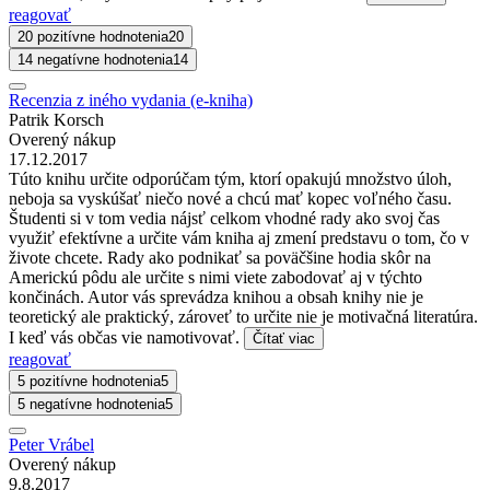
reagovať
20 pozitívne hodnotenia
20
14 negatívne hodnotenia
14
Recenzia z iného vydania (e-kniha)
Patrik Korsch
Overený nákup
17.12.2017
Túto knihu určite odporúčam tým, ktorí opakujú množstvo úloh,
neboja sa vyskúšať niečo nové a chcú mať kopec voľného času.
Študenti si v tom vedia nájsť celkom vhodné rady ako svoj čas
využiť efektívne a určite vám kniha aj zmení predstavu o tom, čo v
živote chcete. Rady ako podnikať sa poväčšine hodia skôr na
Americkú pôdu ale určite s nimi viete zabodovať aj v týchto
končinách. Autor vás sprevádza knihou a obsah knihy nie je
teoretický ale praktický, zároveť to určite nie je motivačná literatúra.
I keď vás občas vie namotivovať.
Čítať viac
reagovať
5 pozitívne hodnotenia
5
5 negatívne hodnotenia
5
Peter Vrábel
Overený nákup
9.8.2017