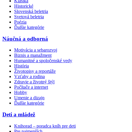
Klasika
Historické
Slovenská beletria
Svetová beletria
Poézia
Ďalšie kategórie
Náučná a odborná
Motivácia a sebarozvoj
Biznis a manažment
Humanitné a spoločenské vedy
História
Životopisy a reportáže
Vzťahy a rodina
Zdravie a životný štýl
Počítače a internet
Hobby
Umenie a dizajn
Ďalšie kategórie
Deti a mládež
Knihorad – poradca kníh pre deti
Pre najmenších