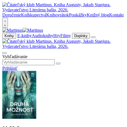
Doručenie
Kníhkupectvá
Knihovrátok
Poukážky
Knižný blog
Kontakt
E-knihy
Audioknihy
Hry
Filmy
Knihy
Doplnky
Vyhľadávanie
Prihlásiť