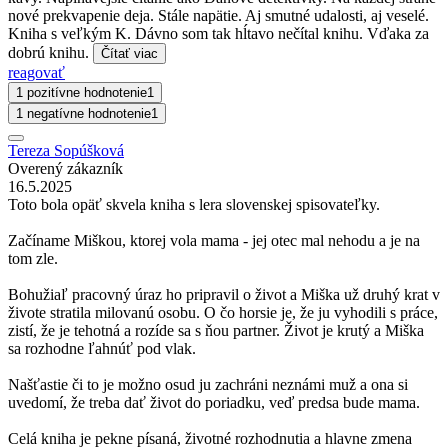
nové prekvapenie deja. Stále napätie. Aj smutné udalosti, aj veselé.
Kniha s veľkým K. Dávno som tak hĺtavo nečítal knihu. Vďaka za
dobrú knihu.
Čítať viac
reagovať
1 pozitívne hodnotenie
1
1 negatívne hodnotenie
1
Tereza Sopúšková
Overený zákazník
16.5.2025
Toto bola opäť skvela kniha s lera slovenskej spisovateľky.
Začíname Miškou, ktorej vola mama - jej otec mal nehodu a je na
tom zle.
Bohužiaľ pracovný úraz ho pripravil o život a Miška už druhý krat v
živote stratila milovanú osobu. O čo horsie je, že ju vyhodili s práce,
zistí, že je tehotná a rozíde sa s ňou partner. Život je krutý a Miška
sa rozhodne ľahnúť pod vlak.
Našťastie či to je možno osud ju zachráni neznámi muž a ona si
uvedomí, že treba dať život do poriadku, veď predsa bude mama.
Celá kniha je pekne písaná, životné rozhodnutia a hlavne zmena