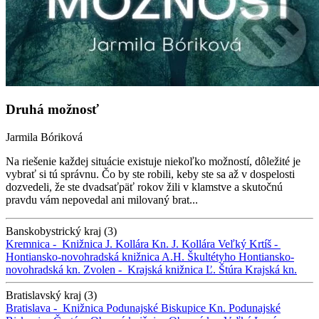
Druhá možnosť
Jarmila Bóriková
Na riešenie každej situácie existuje niekoľko možností, dôležité je
vybrať si tú správnu. Čo by ste robili, keby ste sa až v dospelosti
dozvedeli, že ste dvadsaťpäť rokov žili v klamstve a skutočnú
pravdu vám nepovedal ani milovaný brat...
Banskobystrický kraj (3)
Kremnica -
Knižnica J. Kollára
Kn. J. Kollára
Veľký Krtíš -
Hontiansko-novohradská knižnica A.H. Škultétyho
Hontiansko-
novohradská kn.
Zvolen -
Krajská knižnica Ľ. Štúra
Krajská kn.
Bratislavský kraj (3)
Bratislava -
Knižnica Podunajské Biskupice
Kn. Podunajské