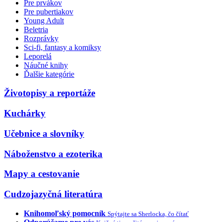
Pre prvákov
Pre pubertiakov
Young Adult
Beletria
Rozprávky
Sci-fi, fantasy a komiksy
Leporelá
Náučné knihy
Ďalšie kategórie
Životopisy a reportáže
Kuchárky
Učebnice a slovníky
Náboženstvo a ezoterika
Mapy a cestovanie
Cudzojazyčná literatúra
Knihomoľský pomocník
Spýtajte sa Sherlocka, čo čítať