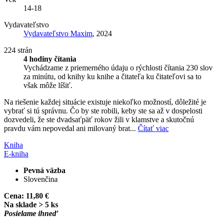
14-18
Vydavateľstvo
Vydavateľstvo Maxim
, 2024
224 strán
4 hodiny čítania
Vychádzame z priemerného údaju o rýchlosti čítania 230 slov
za minútu, od knihy ku knihe a čitateľa ku čitateľovi sa to
však môže líšiť.
Na riešenie každej situácie existuje niekoľko možností, dôležité je
vybrať si tú správnu. Čo by ste robili, keby ste sa až v dospelosti
dozvedeli, že ste dvadsaťpäť rokov žili v klamstve a skutočnú
pravdu vám nepovedal ani milovaný brat...
Čítať viac
Kniha
E-kniha
Pevná väzba
Slovenčina
Cena:
11,80 €
Na sklade > 5 ks
Posielame ihneď