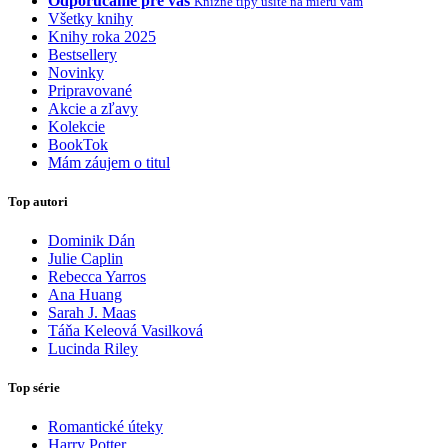
Odporúčame pre vás
Knižné tipy ušité na mieru vám
Všetky knihy
Knihy roka 2025
Bestsellery
Novinky
Pripravované
Akcie a zľavy
Kolekcie
BookTok
Mám záujem o titul
Top autori
Dominik Dán
Julie Caplin
Rebecca Yarros
Ana Huang
Sarah J. Maas
Táňa Keleová Vasilková
Lucinda Riley
Top série
Romantické úteky
Harry Potter