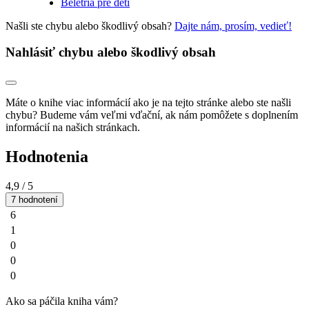
Beletria pre deti
Našli ste chybu alebo škodlivý obsah?
Dajte nám, prosím, vedieť!
Nahlásiť chybu alebo škodlivý obsah
Máte o knihe viac informácií ako je na tejto stránke alebo ste našli
chybu? Budeme vám veľmi vďační, ak nám pomôžete s doplnením
informácií na našich stránkach.
Hodnotenia
4,9
/ 5
7 hodnotení
6
1
0
0
0
Ako sa páčila kniha vám?