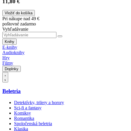
11,80 €
Vložiť do košíka
Pri nákupe nad 49 €
poštovné zadarmo
Vyhľadávanie
Knihy
E-knihy
Audioknihy
Hry
Filmy
Doplnky
Beletria
Detektívky, trilery a horory
Sci-fi a fantasy
Komiksy
Romantika
Spoločenská beletria
Klasika