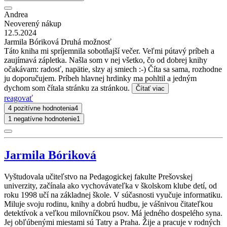
Andrea
Neoverený nákup
12.5.2024
Jarmila Bóriková Druhá možnosť
Táto kniha mi spríjemnila sobotňajší večer. Veľmi pútavý príbeh a
zaujímavá zápletka. Našla som v nej všetko, čo od dobrej knihy
očakávam: radosť, napätie, slzy aj smiech :-) Číta sa sama, rozhodne
ju doporučujem. Príbeh hlavnej hrdinky ma pohltil a jedným
dychom som čítala stránku za stránkou.
Čítať viac
reagovať
4 pozitívne hodnotenia
4
1 negatívne hodnotenie
1
Jarmila Bóriková
Vyštudovala učiteľstvo na Pedagogickej fakulte Prešovskej
univerzity, začínala ako vychovávateľka v školskom klube detí, od
roku 1998 učí na základnej škole. V súčasnosti vyučuje informatiku.
Miluje svoju rodinu, knihy a dobrú hudbu, je vášnivou čitateľkou
detektívok a veľkou milovníčkou psov. Má jedného dospelého syna.
Jej obľúbenými miestami sú Tatry a Praha. Žije a pracuje v rodných