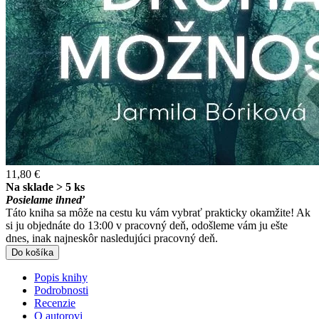
11,80 €
Na sklade > 5 ks
Posielame ihneď
Táto kniha sa môže na cestu ku vám vybrať prakticky okamžite! Ak
si ju objednáte do 13:00 v pracovný deň, odošleme vám ju ešte
dnes, inak najneskôr nasledujúci pracovný deň.
Do košíka
Popis knihy
Podrobnosti
Recenzie
O autorovi