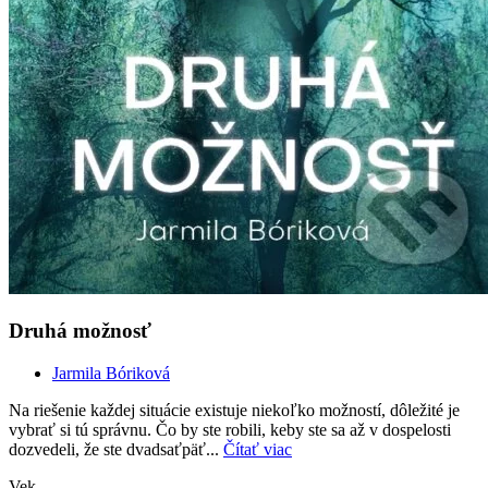
Druhá možnosť
Jarmila Bóriková
Na riešenie každej situácie existuje niekoľko možností, dôležité je
vybrať si tú správnu. Čo by ste robili, keby ste sa až v dospelosti
dozvedeli, že ste dvadsaťpäť...
Čítať viac
Vek