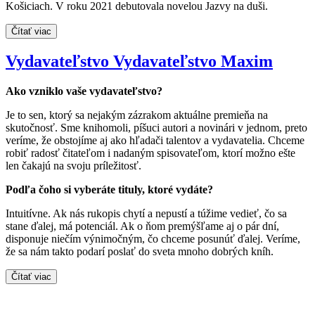
Košiciach. V roku 2021 debutovala novelou Jazvy na duši.
Čítať viac
Vydavateľstvo Vydavateľstvo Maxim
Ako vzniklo vaše vydavateľstvo?
Je to sen, ktorý sa nejakým zázrakom aktuálne premieňa na
skutočnosť. Sme knihomoli, píšuci autori a novinári v jednom, preto
veríme, že obstojíme aj ako hľadači talentov a vydavatelia. Chceme
robiť radosť čitateľom i nadaným spisovateľom, ktorí možno ešte
len čakajú na svoju príležitosť.
Podľa čoho si vyberáte tituly, ktoré vydáte?
Intuitívne. Ak nás rukopis chytí a nepustí a túžime vedieť, čo sa
stane ďalej, má potenciál. Ak o ňom premýšľame aj o pár dní,
disponuje niečím výnimočným, čo chceme posunúť ďalej. Veríme,
že sa nám takto podarí poslať do sveta mnoho dobrých kníh.
Čítať viac