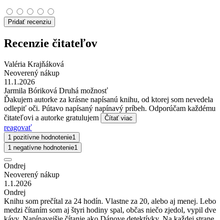
Pridať recenziu
Recenzie čitateľov
Valéria Krajňáková
Neoverený nákup
11.1.2026
Jarmila Bóriková Druhá možnosť
Ďakujem autorke za krásne napísanú knihu, od ktorej som nevedela
odlepiť oči. Pútavo napísaný napínavý príbeh. Odporúčam každému
čitateľovi a autorke gratulujem
Čítať viac
reagovať
1 pozitívne hodnotenie
1
1 negatívne hodnotenie
1
Ondrej
Neoverený nákup
1.1.2026
Ondrej
Knihu som prečítal za 24 hodín. Vlastne za 20, alebo aj menej. Lebo
medzi čítaním som aj štyri hodiny spal, občas niečo zjedol, vypil dve
kávy. Napínavejšie čítanie ako Dánove detektívky. Na každej strane