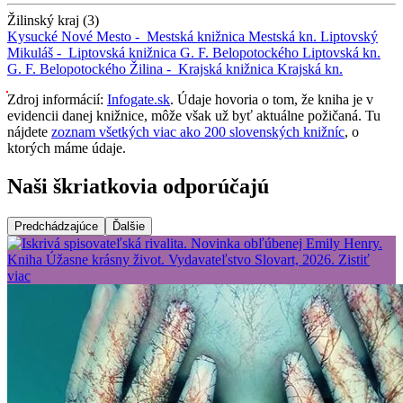
Žilinský kraj (3)
Kysucké Nové Mesto -
Mestská knižnica
Mestská kn.
Liptovský
Mikuláš -
Liptovská knižnica G. F. Belopotockého
Liptovská kn.
G. F. Belopotockého
Žilina -
Krajská knižnica
Krajská kn.
Zdroj informácií:
Infogate.sk
. Údaje hovoria o tom, že kniha je v
evidencii danej knižnice, môže však už byť aktuálne požičaná. Tu
nájdete
zoznam všetkých viac ako 200 slovenských knižníc
, o
ktorých máme údaje.
Naši škriatkovia odporúčajú
Predchádzajúce
Ďalšie