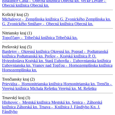
Biskupice
Častá -
Obecná knižnica
Obecná kn.
Veľké Leváre -
Obecná knižnica
Obecná kn.
Košický kraj (2)
Michalovce -
Zemplínska knižnica G. Zvonického
Zemplínska kn.
G. Zvonického
Smižany -
Obecná knižnica
Obecná kn.
Nitriansky kraj (1)
Topoľčany -
Tribečská knižnica
Tribečská kn.
Prešovský kraj (5)
Bardejov -
Okresná knižnica
Okresná kn.
Poprad -
Podtatranská
knižnica
Podtatranská kn.
Prešov -
Krajská knižnica P. O.
Hviezdoslava
Krajská kn.
Stará Ľubovňa -
Ľubovnianska knižnica
Ľubovnianska kn.
Vranov nad Topľou -
Hornozemplínska knižnica
Hornozemplínska kn.
Trenčiansky kraj (2)
Prievidza -
Hornonitrianska knižnica
Hornonitrianska kn.
Trenčín -
Verejná knižnica Michala Rešetku
Verejná kn. M. Rešetku
Trnavský kraj (3)
Hlohovec -
Mestská knižnica
Mestská kn.
Senica -
Záhorská
knižnica
Záhorská kn.
Trnava -
Knižnica J. Fándlyho
Kn. J.
Fándlyho