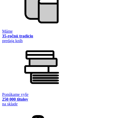
Máme
35-ročnú tradíciu
predaja kníh
Ponúkame vyše
250 000 titulov
na sklade