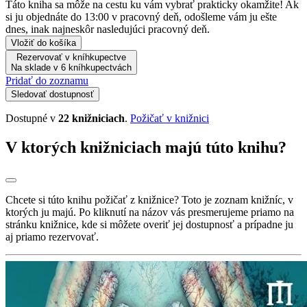
Táto kniha sa môže na cestu ku vám vybrať prakticky okamžite! Ak
si ju objednáte do 13:00 v pracovný deň, odošleme vám ju ešte
dnes, inak najneskôr nasledujúci pracovný deň.
Vložiť do košíka
Rezervovať v kníhkupectve
Na sklade v 6 kníhkupectvách
Pridať do zoznamu
Sledovať dostupnosť
Dostupné v
22 knižniciach
.
Požičať v knižnici
V ktorých knižniciach majú túto knihu?
Chcete si túto knihu požičať z knižnice? Toto je zoznam knižníc, v
ktorých ju majú. Po kliknutí na názov vás presmerujeme priamo na
stránku knižnice, kde si môžete overiť jej dostupnosť a prípadne ju
aj priamo rezervovať.