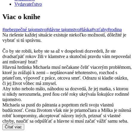
Vydavateľstvo
Viac o knihe
#nebezpečné tajomstvo
#dávne tajomstvo
#láska
#vzťahy
#rodina
Na riešenie každej situácie existuje niekoľko možností, dôležité je
vybrať si tú správnu.
Čo by ste robili, keby ste sa až v dospelosti dozvedeli, že ste
dvadsaťpäť rokov žili v klamstve a skutočnú pravdu vám nepovedal
ani milovaný brat?
Hlavná hrdinka Michaela musí nečakane čeliť viacerým problémom,
ktoré ju zrážajú k zemi – neplánované tehotenstvo, rozchod s
priateľom, výpoveď z práce, otcova smrť. Odrazu si kladie otázku,
či jej život vôbec má zmysel.
Aby toho nebolo málo, náhodou sa dozvedá, že jej matka, s ktorou
si nikdy nerozumela, pred ňou celé roky ukrývala šokujúce rodinné
tajomstvo.
Michaela sa pustí do pátrania a popritom rieši svoju vlastnú
budúcnosť. Cesta životom však nie je priamočiara a Miška je nútená
robiť kompromisy, akceptovať názory iných, priznať si vlastné
chyby, naučiť sa odpúšťať a hlavne si musí začať vážiť samu seba.
Čítať viac