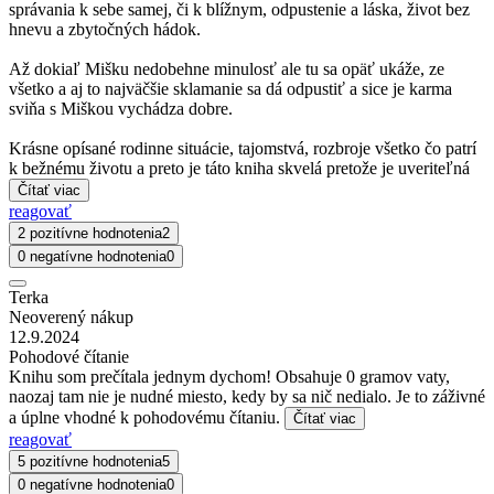
správania k sebe samej, či k blížnym, odpustenie a láska, život bez
hnevu a zbytočných hádok.
Až dokiaľ Mišku nedobehne minulosť ale tu sa opäť ukáže, ze
všetko a aj to najväčšie sklamanie sa dá odpustiť a sice je karma
sviňa s Miškou vychádza dobre.
Krásne opísané rodinne situácie, tajomstvá, rozbroje všetko čo patrí
k bežnému životu a preto je táto kniha skvelá pretože je uveriteľná
Čítať viac
reagovať
2 pozitívne hodnotenia
2
0 negatívne hodnotenia
0
Terka
Neoverený nákup
12.9.2024
Pohodové čítanie
Knihu som prečítala jednym dychom! Obsahuje 0 gramov vaty,
naozaj tam nie je nudné miesto, kedy by sa nič nedialo. Je to záživné
a úplne vhodné k pohodovému čítaniu.
Čítať viac
reagovať
5 pozitívne hodnotenia
5
0 negatívne hodnotenia
0