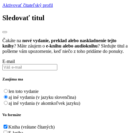
Aktivovať čitateľský profil
Sledovať titul
Čakáte na
nové vydanie, preklad alebo naskladnenie tejto
knihy
? Máte záujem o
e-knihu alebo audioknihu
? Sledujte titul a
pošleme vám upozornenie, keď niečo z toho pridáme do ponuky.
E-mail
Zaujíma ma
len toto vydanie
aj iné vydania (v jazyku slovenčina)
aj iné vydania (v akomkoľvek jazyku)
Vo formáte
Kniha (vrátane čítaných)
E-kniha