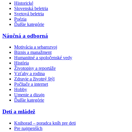
Historické
Slovenská beletria
Svetová beletria
Poézia
Ďalšie kategórie
Náučná a odborná
Motivácia a sebarozvoj
Biznis a manažment
Humanitné a spoločenské vedy
História
Životopisy a reportáže
Vzťahy a rodina
Zdravie a životný štýl
Počítače a internet
Hobby
Umenie a dizajn
Ďalšie kategórie
Deti a mládež
Knihorad – poradca kníh pre deti
Pre najmenších