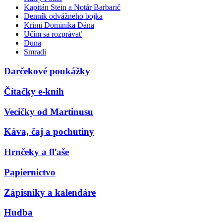
Kapitán Stein a Notár Barbarič
Denník odvážneho bojka
Krimi Dominika Dána
Učím sa rozprávať
Duna
Smradi
Darčekové poukážky
Čítačky e-kníh
Vecičky od Martinusu
Káva, čaj a pochutiny
Hrnčeky a fľaše
Papiernictvo
Zápisníky a kalendáre
Hudba