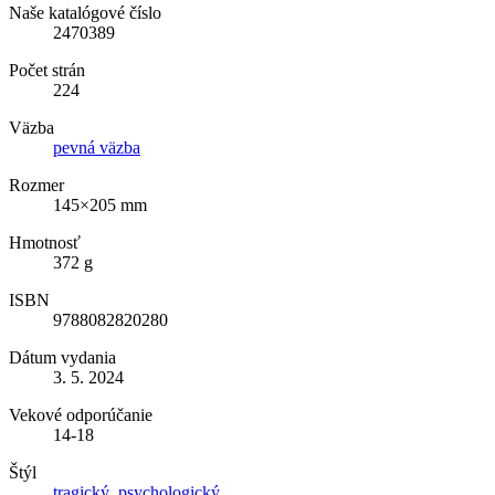
Naše katalógové číslo
2470389
Počet strán
224
Väzba
pevná väzba
Rozmer
145×205 mm
Hmotnosť
372 g
ISBN
9788082820280
Dátum vydania
3. 5. 2024
Vekové odporúčanie
14-18
Štýl
tragický
,
psychologický