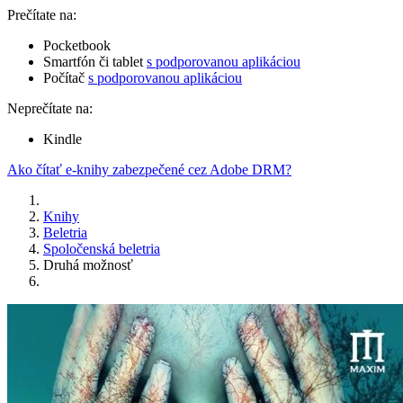
Prečítate na:
Pocketbook
Smartfón či tablet
s podporovanou aplikáciou
Počítač
s podporovanou aplikáciou
Neprečítate na:
Kindle
Ako čítať e-knihy zabezpečené cez Adobe DRM?
Knihy
Beletria
Spoločenská beletria
Druhá možnosť