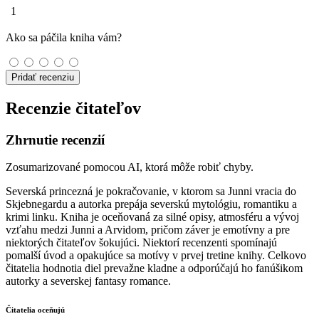
1
Ako sa páčila kniha vám?
Pridať recenziu
Recenzie čitateľov
Zhrnutie recenzií
Zosumarizované pomocou AI, ktorá môže robiť chyby.
Severská princezná je pokračovanie, v ktorom sa Junni vracia do
Skjebnegardu a autorka prepája severskú mytológiu, romantiku a
krimi linku. Kniha je oceňovaná za silné opisy, atmosféru a vývoj
vzťahu medzi Junni a Arvidom, pričom záver je emotívny a pre
niektorých čitateľov šokujúci. Niektorí recenzenti spomínajú
pomalší úvod a opakujúce sa motívy v prvej tretine knihy. Celkovo
čitatelia hodnotia diel prevažne kladne a odporúčajú ho fanúšikom
autorky a severskej fantasy romance.
Čitatelia oceňujú