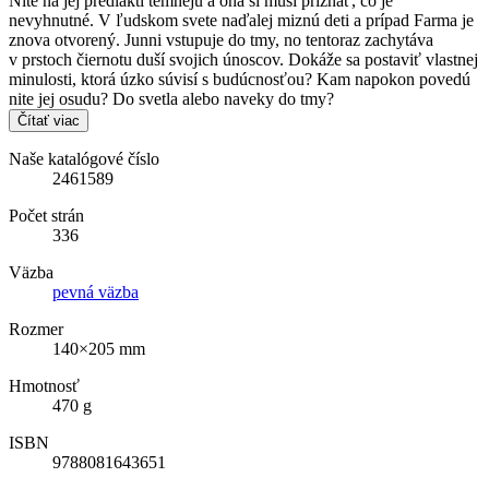
Nite na jej predlaktí temnejú a ona si musí priznať, čo je
nevyhnutné. V ľudskom svete naďalej miznú deti a prípad Farma je
znova otvorený. Junni vstupuje do tmy, no tentoraz zachytáva
v prstoch čiernotu duší svojich únoscov. Dokáže sa postaviť vlastnej
minulosti, ktorá úzko súvisí s budúcnosťou? Kam napokon povedú
nite jej osudu? Do svetla alebo naveky do tmy?
Čítať viac
Naše katalógové číslo
2461589
Počet strán
336
Väzba
pevná väzba
Rozmer
140×205 mm
Hmotnosť
470 g
ISBN
9788081643651