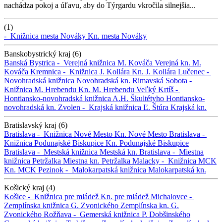
nachádza pokoj a úľavu, aby do Týrgardu vkročila silnejšia...
(1)
-
Knižnica mesta Nováky
Kn. mesta Nováky
Banskobystrický kraj (6)
Banská Bystrica -
Verejná knižnica M. Kováča
Verejná kn. M.
Kováča
Kremnica -
Knižnica J. Kollára
Kn. J. Kollára
Lučenec -
Novohradská knižnica
Novohradská kn.
Rimavská Sobota -
Knižnica M. Hrebendu
Kn. M. Hrebendu
Veľký Krtíš -
Hontiansko-novohradská knižnica A.H. Škultétyho
Hontiansko-
novohradská kn.
Zvolen -
Krajská knižnica Ľ. Štúra
Krajská kn.
Bratislavský kraj (6)
Bratislava -
Knižnica Nové Mesto
Kn. Nové Mesto
Bratislava -
Knižnica Podunajské Biskupice
Kn. Podunajské Biskupice
Bratislava -
Mestská knižnica
Mestská kn.
Bratislava -
Miestna
knižnica Petržalka
Miestna kn. Petržalka
Malacky -
Knižnica MCK
Kn. MCK
Pezinok -
Malokarpatská knižnica
Malokarpatská kn.
Košický kraj (4)
Košice -
Knižnica pre mládež
Kn. pre mládež
Michalovce -
Zemplínska knižnica G. Zvonického
Zemplínska kn. G.
Zvonického
Rožňava -
Gemerská knižnica P. Dobšinského