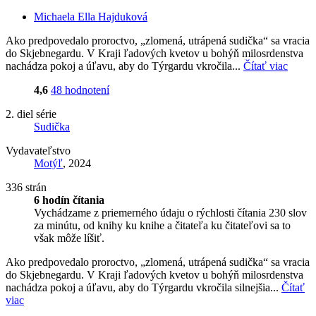
Michaela Ella Hajduková
Ako predpovedalo proroctvo, „zlomená, utrápená sudička“ sa vracia
do Skjebnegardu. V Kraji ľadových kvetov u bohýň milosrdenstva
nachádza pokoj a úľavu, aby do Týrgardu vkročila...
Čítať viac
4,6
48 hodnotení
2. diel série
Sudička
Vydavateľstvo
Motýľ
, 2024
336 strán
6 hodín čítania
Vychádzame z priemerného údaju o rýchlosti čítania 230 slov
za minútu, od knihy ku knihe a čitateľa ku čitateľovi sa to
však môže líšiť.
Ako predpovedalo proroctvo, „zlomená, utrápená sudička“ sa vracia
do Skjebnegardu. V Kraji ľadových kvetov u bohýň milosrdenstva
nachádza pokoj a úľavu, aby do Týrgardu vkročila silnejšia...
Čítať
viac