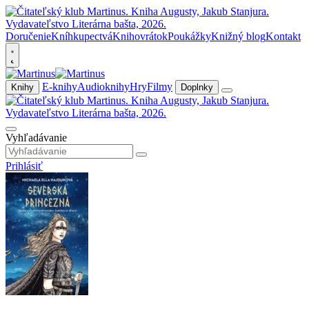
Doručenie
Kníhkupectvá
Knihovrátok
Poukážky
Knižný blog
Kontakt
E-knihy
Audioknihy
Hry
Filmy
Knihy
Doplnky
Vyhľadávanie
Prihlásiť