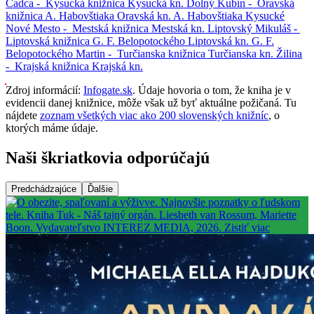
Čadca -
Kysucká knižnica
Kysucká kn.
Dolný Kubín -
Oravská
knižnica A. Habovštiaka
Oravská kn. A. Habovštiaka
Kysucké
Nové Mesto -
Mestská knižnica
Mestská kn.
Liptovský Mikuláš -
Liptovská knižnica G. F. Belopotockého
Liptovská kn. G. F.
Belopotockého
Martin -
Turčianska knižnica
Turčianska kn.
Žilina
-
Krajská knižnica
Krajská kn.
Zdroj informácií:
Infogate.sk
. Údaje hovoria o tom, že kniha je v
evidencii danej knižnice, môže však už byť aktuálne požičaná. Tu
nájdete
zoznam všetkých viac ako 200 slovenských knižníc
, o
ktorých máme údaje.
Naši škriatkovia odporúčajú
Predchádzajúce
Ďalšie