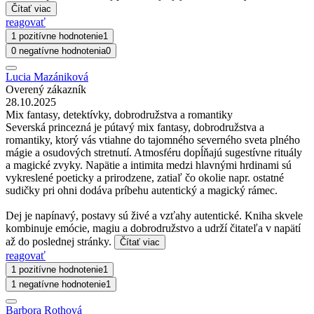
Čítať viac
reagovať
1 pozitívne hodnotenie
1
0 negatívne hodnotenia
0
Lucia Mazániková
Overený zákazník
28.10.2025
Mix fantasy, detektívky, dobrodružstva a romantiky
Severská princezná je pútavý mix fantasy, dobrodružstva a
romantiky, ktorý vás vtiahne do tajomného severného sveta plného
mágie a osudových stretnutí. Atmosféru dopĺňajú sugestívne rituály
a magické zvyky. Napätie a intimita medzi hlavnými hrdinami sú
vykreslené poeticky a prirodzene, zatiaľ čo okolie napr. ostatné
sudičky pri ohni dodáva príbehu autentický a magický rámec.
Dej je napínavý, postavy sú živé a vzťahy autentické. Kniha skvele
kombinuje emócie, magiu a dobrodružstvo a udrží čitateľa v napätí
až do poslednej stránky.
Čítať viac
reagovať
1 pozitívne hodnotenie
1
1 negatívne hodnotenie
1
Barbora Rothová