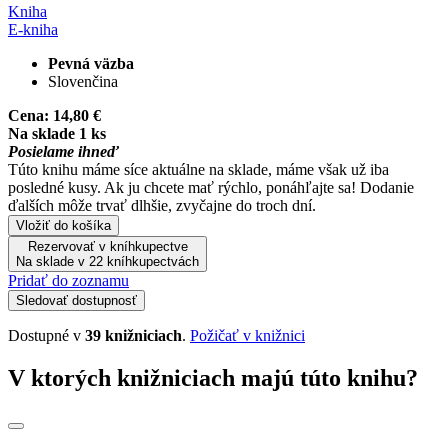
Kniha
E-kniha
Pevná väzba
Slovenčina
Cena:
14,80 €
Na sklade 1 ks
Posielame ihneď
Túto knihu máme síce aktuálne na sklade, máme však už iba
posledné kusy. Ak ju chcete mať rýchlo, ponáhľajte sa! Dodanie
ďalších môže trvať dlhšie, zvyčajne do troch dní.
Vložiť do košíka
Rezervovať v kníhkupectve
Na sklade v 22 kníhkupectvách
Pridať do zoznamu
Sledovať dostupnosť
Dostupné v
39 knižniciach
.
Požičať v knižnici
V ktorých knižniciach majú túto knihu?