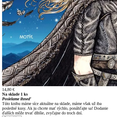
14,80 €
Na sklade 1 ks
Posielame ihneď
Túto knihu máme síce aktuálne na sklade, máme však už iba
posledné kusy. Ak ju chcete mať rýchlo, ponáhľajte sa! Dodanie
ďalších môže trvať dlhšie, zvyčajne do troch dní.