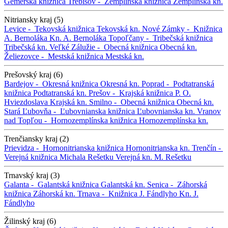
Gemerská knižnica
Trebišov -
Zemplínska knižnica
Zemplínska kn.
Nitriansky kraj (5)
Levice -
Tekovská knižnica
Tekovská kn.
Nové Zámky -
Knižnica
A. Bernoláka
Kn. A. Bernoláka
Topoľčany -
Tribečská knižnica
Tribečská kn.
Veľké Zálužie -
Obecná knižnica
Obecná kn.
Želiezovce -
Mestská knižnica
Mestská kn.
Prešovský kraj (6)
Bardejov -
Okresná knižnica
Okresná kn.
Poprad -
Podtatranská
knižnica
Podtatranská kn.
Prešov -
Krajská knižnica P. O.
Hviezdoslava
Krajská kn.
Smilno -
Obecná knižnica
Obecná kn.
Stará Ľubovňa -
Ľubovnianska knižnica
Ľubovnianska kn.
Vranov
nad Topľou -
Hornozemplínska knižnica
Hornozemplínska kn.
Trenčiansky kraj (2)
Prievidza -
Hornonitrianska knižnica
Hornonitrianska kn.
Trenčín -
Verejná knižnica Michala Rešetku
Verejná kn. M. Rešetku
Trnavský kraj (3)
Galanta -
Galantská knižnica
Galantská kn.
Senica -
Záhorská
knižnica
Záhorská kn.
Trnava -
Knižnica J. Fándlyho
Kn. J.
Fándlyho
Žilinský kraj (6)