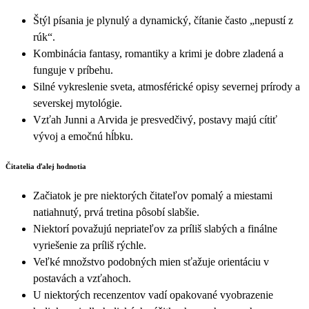
Štýl písania je plynulý a dynamický, čítanie často „nepustí z
rúk“.
Kombinácia fantasy, romantiky a krimi je dobre zladená a
funguje v príbehu.
Silné vykreslenie sveta, atmosférické opisy severnej prírody a
severskej mytológie.
Vzťah Junni a Arvida je presvedčivý, postavy majú cítiť
vývoj a emočnú hĺbku.
Čitatelia ďalej hodnotia
Začiatok je pre niektorých čitateľov pomalý a miestami
natiahnutý, prvá tretina pôsobí slabšie.
Niektorí považujú nepriateľov za príliš slabých a finálne
vyriešenie za príliš rýchle.
Veľké množstvo podobných mien sťažuje orientáciu v
postavách a vzťahoch.
U niektorých recenzentov vadí opakované vyobrazenie