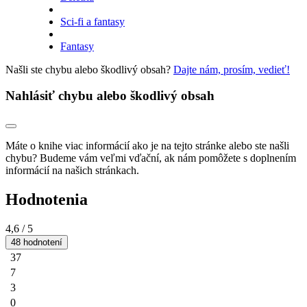
Sci-fi a fantasy
Fantasy
Našli ste chybu alebo škodlivý obsah?
Dajte nám, prosím, vedieť!
Nahlásiť chybu alebo škodlivý obsah
Máte o knihe viac informácií ako je na tejto stránke alebo ste našli
chybu? Budeme vám veľmi vďační, ak nám pomôžete s doplnením
informácií na našich stránkach.
Hodnotenia
4,6
/ 5
48 hodnotení
37
7
3
0