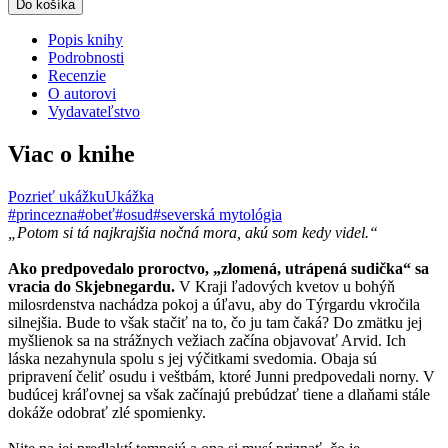
Do košíka
Popis knihy
Podrobnosti
Recenzie
O autorovi
Vydavateľstvo
Viac o knihe
Pozrieť ukážku
Ukážka
#princezna
#obeť
#osud
#severská mytológia
„Potom si tá najkrajšia nočná mora, akú som kedy videl.“
Ako predpovedalo proroctvo, „zlomená, utrápená sudička“ sa
vracia do Skjebnegardu.
V Kraji ľadových kvetov u bohýň
milosrdenstva nachádza pokoj a úľavu, aby do Týrgardu vkročila
silnejšia. Bude to však stačiť na to, čo ju tam čaká? Do zmätku jej
myšlienok sa na strážnych vežiach začína objavovať Arvid. Ich
láska nezahynula spolu s jej výčitkami svedomia. Obaja sú
pripravení čeliť osudu i veštbám, ktoré Junni predpovedali norny. V
budúcej kráľovnej sa však začínajú prebúdzať tiene a dlaňami stále
dokáže odobrať zlé spomienky.