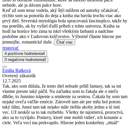
nebude, ale ja dávam palce hore.
Keď už som teraz vedela, aký štýl môžem od autorky očakávať,
rýchlo som sa ponorila do deja a kniha ma bavila trochu viac ako
prvý diel. Severská mytológia bola spracovaná fascinujúco, takže by
ma potešilo, ak by vyšiel ďalší príbeh z tohto univerza. Kniha sa
hodí na horúce leto zima tu iskrí všetkými farbami a nadchne
podobne ako v Ľadovom kráľovstve. Výborné čítanie hlavne pre
jemnejšie, romantické duše.
Čítať viac
reagovať
4 pozitívne hodnotenia
4
0 negatívne hodnotenia
0
Emília Balková
Overený zákazník
12.7.2025
Tak, ako som dúfala, že tento diel nebude príliš fantasy, tak sa mi
vlastne presne taký páčil. Na začiatku som to čakala ale o niečo
dlhšie, to Junnino trápenie a smútenie za sestrou. Čakala by som tam
nejaké oveľa väčšie emócie. Zároveň tam ale pre mňa bol potom
taký útlm, Junni tam tak nejako stále riešila akoby jednu a tú istú
vec. Už neskôr sa to tak rozbehlo. Všetky tie tajomstvá, proroctvá,
ako sa to vyvíjalo. Postavy, ktoré sme mohli vidieť, ich konanie a
ciele. Veľa vecí ma prekvapilo. Hlavne jeden konkrétny „rituál“