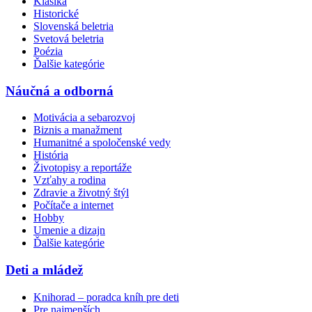
Klasika
Historické
Slovenská beletria
Svetová beletria
Poézia
Ďalšie kategórie
Náučná a odborná
Motivácia a sebarozvoj
Biznis a manažment
Humanitné a spoločenské vedy
História
Životopisy a reportáže
Vzťahy a rodina
Zdravie a životný štýl
Počítače a internet
Hobby
Umenie a dizajn
Ďalšie kategórie
Deti a mládež
Knihorad – poradca kníh pre deti
Pre najmenších