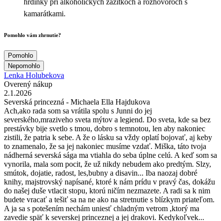
hrdinky pri alkoholických zážitkoch a rozhovoroch s
kamarátkami.
Pomohlo vám zhrnutie?
Pomohlo
Nepomohlo
Lenka Holubekova
Overený nákup
2.1.2026
Severská princezná - Michaela Ella Hajdukova
Ach,ako rada som sa vrátila spolu s Junni do jej
severského,mraziveho sveta mýtov a legiend. Do sveta, kde sa bez
prestávky bije svetlo s tmou, dobro s temnotou, len aby nakoniec
zistili, že patria k sebe. A že o lásku sa vždy oplatí bojovať, aj keby
to znamenalo, že sa jej nakoniec musíme vzdať. Miška, táto tvoja
nádherná severská sága ma vtiahla do seba úplne celú. A keď som sa
vynorila, mala som pocit, že už nikdy nebudem ako predtým. Slzy,
smútok, dojatie, radost, les,bubny a disavin... Iba naozaj dobré
knihy, majstrovský napísané, ktoré k nám prídu v pravý čas, dokážu
do našej duše vtlacit stopu, ktorú ničím nezmazete. A radi sa k nim
budete vracať a tešiť sa na ne ako na stretnutie s blízkym priateľom.
A ja sa s potešením nechám uniesť chladným vetrom ,ktorý ma
zavedie späť k severskej princeznej a jej drakovi. Kedykoľvek...