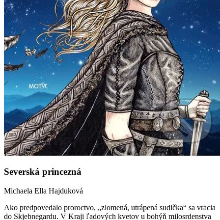
Severská princezná
Michaela Ella Hajduková
Ako predpovedalo proroctvo, „zlomená, utrápená sudička“ sa vracia
do Skjebnegardu. V Kraji ľadových kvetov u bohýň milosrdenstva