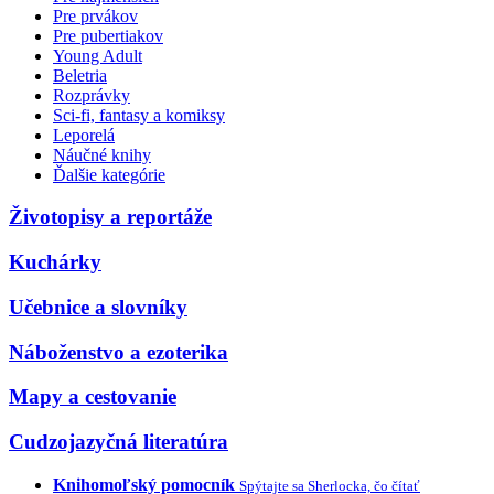
Pre prvákov
Pre pubertiakov
Young Adult
Beletria
Rozprávky
Sci-fi, fantasy a komiksy
Leporelá
Náučné knihy
Ďalšie kategórie
Životopisy a reportáže
Kuchárky
Učebnice a slovníky
Náboženstvo a ezoterika
Mapy a cestovanie
Cudzojazyčná literatúra
Knihomoľský pomocník
Spýtajte sa Sherlocka, čo čítať