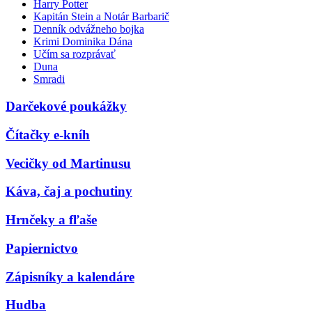
Harry Potter
Kapitán Stein a Notár Barbarič
Denník odvážneho bojka
Krimi Dominika Dána
Učím sa rozprávať
Duna
Smradi
Darčekové poukážky
Čítačky e-kníh
Vecičky od Martinusu
Káva, čaj a pochutiny
Hrnčeky a fľaše
Papiernictvo
Zápisníky a kalendáre
Hudba