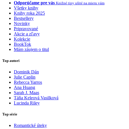
Odporúčame pre vás
Knižné tipy ušité na mieru vám
Všetky knihy
Knihy roka 2025
Bestsellery
Novinky
Pripravované
Akcie a zľavy
Kolekcie
BookTok
Mám záujem o titul
Top autori
Dominik Dán
Julie Caplin
Rebecca Yarros
Ana Huang
Sarah J. Maas
Táňa Keleová Vasilková
Lucinda Riley
Top série
Romantické úteky