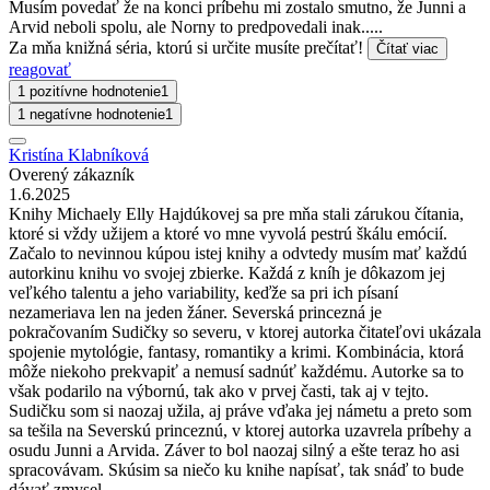
Musím povedať že na konci príbehu mi zostalo smutno, že Junni a
Arvid neboli spolu, ale Norny to predpovedali inak.....
Za mňa knižná séria, ktorú si určite musíte prečítať!
Čítať viac
reagovať
1 pozitívne hodnotenie
1
1 negatívne hodnotenie
1
Kristína Klabníková
Overený zákazník
1.6.2025
Knihy Michaely Elly Hajdúkovej sa pre mňa stali zárukou čítania,
ktoré si vždy užijem a ktoré vo mne vyvolá pestrú škálu emócií.
Začalo to nevinnou kúpou istej knihy a odvtedy musím mať každú
autorkinu knihu vo svojej zbierke. Každá z kníh je dôkazom jej
veľkého talentu a jeho variability, keďže sa pri ich písaní
nezameriava len na jeden žáner. Severská princezná je
pokračovaním Sudičky so severu, v ktorej autorka čitateľovi ukázala
spojenie mytológie, fantasy, romantiky a krimi. Kombinácia, ktorá
môže niekoho prekvapiť a nemusí sadnúť každému. Autorke sa to
však podarilo na výbornú, tak ako v prvej časti, tak aj v tejto.
Sudičku som si naozaj užila, aj práve vďaka jej námetu a preto som
sa tešila na Severskú princeznú, v ktorej autorka uzavrela príbehy a
osudu Junni a Arvida. Záver to bol naozaj silný a ešte teraz ho asi
spracovávam. Skúsim sa niečo ku knihe napísať, tak snáď to bude
dávať zmysel.