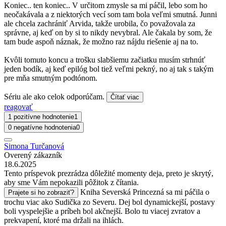
Koniec.. ten koniec.. V určitom zmysle sa mi páčil, lebo som ho
neočakávala a z niektorých vecí som tam bola veľmi smutná. Junni
ale chcela zachrániť Arvida, takže urobila, čo považovala za
správne, aj keď on by si to nikdy nevybral. Ale čakala by som, že
tam bude aspoň náznak, že možno raz nájdu riešenie aj na to.
Kvôli tomuto koncu a trošku slabšiemu začiatku musím strhnúť
jeden bodík, aj keď epilóg bol tiež veľmi pekný, no aj tak s takým
pre mňa smutným podtónom.
Sériu ale ako celok odporúčam.
Čítať viac
reagovať
1 pozitívne hodnotenie
1
0 negatívne hodnotenia
0
Simona Turčanová
Overený zákazník
18.6.2025
Tento príspevok prezrádza dôležité momenty deja, preto je skrytý,
aby sme Vám nepokazili pôžitok z čítania.
Kniha Severská Princezná sa mi páčila o
Prajete si ho zobraziť?
trochu viac ako Sudička zo Severu. Dej bol dynamickejší, postavy
boli vyspelejšie a príbeh bol akčnejší. Bolo tu viacej zvratov a
prekvapení, ktoré ma držali na ihlách.