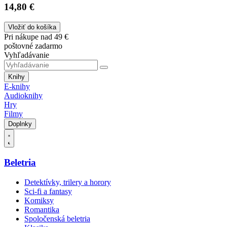
14,80 €
Vložiť do košíka
Pri nákupe nad 49 €
poštovné zadarmo
Vyhľadávanie
Knihy
E-knihy
Audioknihy
Hry
Filmy
Doplnky
Beletria
Detektívky, trilery a horory
Sci-fi a fantasy
Komiksy
Romantika
Spoločenská beletria