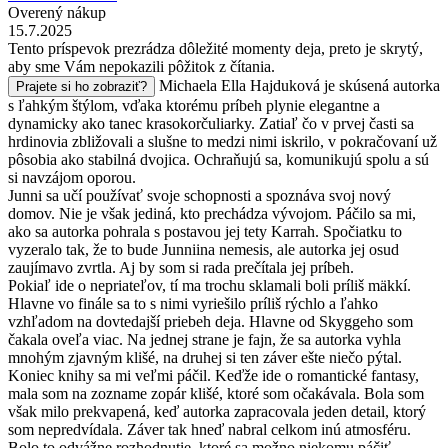
Overený nákup
15.7.2025
Tento príspevok prezrádza dôležité momenty deja, preto je skrytý,
aby sme Vám nepokazili pôžitok z čítania.
Michaela Ella Hajduková je skúsená autorka
Prajete si ho zobraziť?
s ľahkým štýlom, vďaka ktorému príbeh plynie elegantne a
dynamicky ako tanec krasokorčuliarky. Zatiaľ čo v prvej časti sa
hrdinovia zbližovali a slušne to medzi nimi iskrilo, v pokračovaní už
pôsobia ako stabilná dvojica. Ochraňujú sa, komunikujú spolu a sú
si navzájom oporou.
Junni sa učí používať svoje schopnosti a spoznáva svoj nový
domov. Nie je však jediná, kto prechádza vývojom. Páčilo sa mi,
ako sa autorka pohrala s postavou jej tety Karrah. Spočiatku to
vyzeralo tak, že to bude Junniina nemesis, ale autorka jej osud
zaujímavo zvrtla. Aj by som si rada prečítala jej príbeh.
Pokiaľ ide o nepriateľov, tí ma trochu sklamali boli príliš mäkkí.
Hlavne vo finále sa to s nimi vyriešilo príliš rýchlo a ľahko
vzhľadom na dovtedajší priebeh deja. Hlavne od Skyggeho som
čakala oveľa viac. Na jednej strane je fajn, že sa autorka vyhla
mnohým zjavným klišé, na druhej si ten záver ešte niečo pýtal.
Koniec knihy sa mi veľmi páčil. Keďže ide o romantické fantasy,
mala som na zozname zopár klišé, ktoré som očakávala. Bola som
však milo prekvapená, keď autorka zapracovala jeden detail, ktorý
som nepredvídala. Záver tak hneď nabral celkom inú atmosféru.
Bolo to odvážne rozhodnutie, ktoré sa možno niekomu páčiť