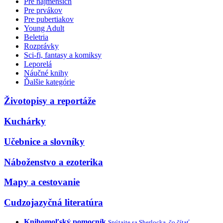
Pre najmenších
Pre prvákov
Pre pubertiakov
Young Adult
Beletria
Rozprávky
Sci-fi, fantasy a komiksy
Leporelá
Náučné knihy
Ďalšie kategórie
Životopisy a reportáže
Kuchárky
Učebnice a slovníky
Náboženstvo a ezoterika
Mapy a cestovanie
Cudzojazyčná literatúra
Knihomoľský pomocník
Spýtajte sa Sherlocka, čo čítať