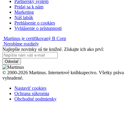
Partnerský systém
Pridaj sa k nám
Marketing
Náš labák
Prehlásenie o cookies
Vyhlásenie o prístupnosti
Martinus je certifikovaný B Corp
Nerobíme rozdiely
Najlepšie novinky sú tie knižné. Získajte ich ako prví:
Odoslať
© 2000-2026 Martinus. Internetové kníhkupectvo. Všetky práva
vyhradené.
Nastaviť cookies
Ochrana súkromia
Obchodné podmienky