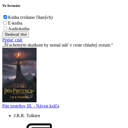
Vo formáte
Kniha (vrátane čítaných)
E-kniha
Audiokniha
Sledovať titul
Pridať citát
Šľachetným skutkom by nemal stáť v ceste chladný rozum.
Pán prsteňov III. - Návrat kráľa
J.R.R. Tolkien