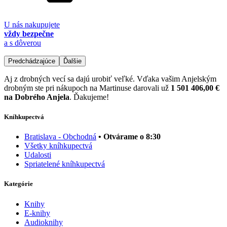
U nás nakupujete
vždy bezpečne
a s dôverou
Predchádzajúce
Ďalšie
Aj z drobných vecí sa dajú urobiť veľké. Vďaka vašim Anjelským
drobným ste pri nákupoch na Martinuse darovali už
1 501 406,00 €
na Dobrého Anjela
. Ďakujeme!
Kníhkupectvá
Bratislava - Obchodná
• Otvárame o 8:30
Všetky kníhkupectvá
Udalosti
Spriatelené kníhkupectvá
Kategórie
Knihy
E-knihy
Audioknihy