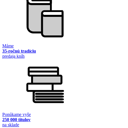
Máme
35-ročnú tradíciu
predaja kníh
Ponúkame vyše
250 000 titulov
na sklade