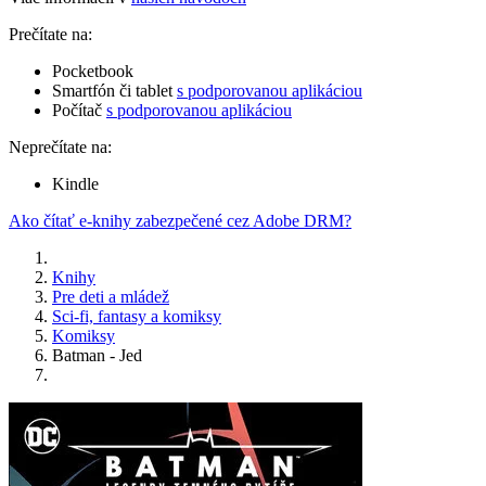
Prečítate na:
Pocketbook
Smartfón či tablet
s podporovanou aplikáciou
Počítač
s podporovanou aplikáciou
Neprečítate na:
Kindle
Ako čítať e-knihy zabezpečené cez Adobe DRM?
Knihy
Pre deti a mládež
Sci-fi, fantasy a komiksy
Komiksy
Batman - Jed