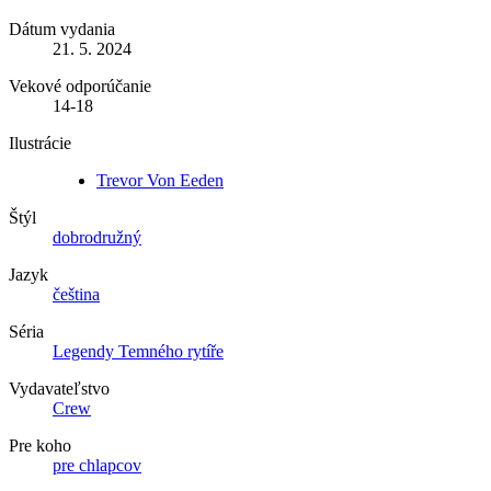
Dátum vydania
21. 5. 2024
Vekové odporúčanie
14-18
Ilustrácie
Trevor Von Eeden
Štýl
dobrodružný
Jazyk
čeština
Séria
Legendy Temného rytíře
Vydavateľstvo
Crew
Pre koho
pre chlapcov