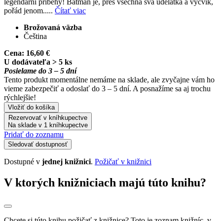
legendární příběhy! Batman je, přes všechna svá udělátka a výcvik,
pořád jenom.....
Čítať viac
Brožovaná väzba
Čeština
Cena:
16,60 €
U dodávateľa > 5 ks
Posielame do 3 – 5 dní
Tento produkt momentálne nemáme na sklade, ale zvyčajne vám ho
vieme zabezpečiť a odoslať do 3 – 5 dní. A posnažíme sa aj trochu
rýchlejšie!
Vložiť do košíka
Rezervovať v kníhkupectve
Na sklade v 1 kníhkupectve
Pridať do zoznamu
Sledovať dostupnosť
Dostupné v
jednej knižnici
.
Požičať v knižnici
V ktorých knižniciach majú túto knihu?
Chcete si túto knihu požičať z knižnice? Toto je zoznam knižníc, v