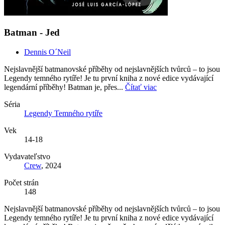
Batman - Jed
Dennis O´Neil
Nejslavnější batmanovské příběhy od nejslavnějších tvůrců – to jsou
Legendy temného rytíře! Je tu první kniha z nové edice vydávající
legendární příběhy! Batman je, přes...
Čítať viac
Séria
Legendy Temného rytíře
Vek
14-18
Vydavateľstvo
Crew
, 2024
Počet strán
148
Nejslavnější batmanovské příběhy od nejslavnějších tvůrců – to jsou
Legendy temného rytíře! Je tu první kniha z nové edice vydávající