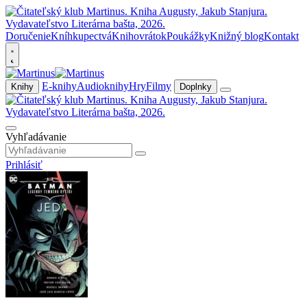
Doručenie
Kníhkupectvá
Knihovrátok
Poukážky
Knižný blog
Kontakt
E-knihy
Audioknihy
Hry
Filmy
Knihy
Doplnky
Vyhľadávanie
Prihlásiť