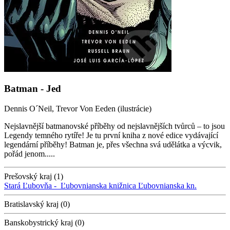
Batman - Jed
Dennis O´Neil, Trevor Von Eeden (ilustrácie)
Nejslavnější batmanovské příběhy od nejslavnějších tvůrců – to jsou
Legendy temného rytíře! Je tu první kniha z nové edice vydávající
legendární příběhy! Batman je, přes všechna svá udělátka a výcvik,
pořád jenom.....
Prešovský kraj (1)
Stará Ľubovňa -
Ľubovnianska knižnica
Ľubovnianska kn.
Bratislavský kraj (0)
Banskobystrický kraj (0)