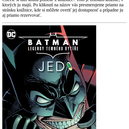
ktorých ju majú. Po kliknutí na názov vás presmerujeme priamo na
stránku knižnice, kde si môžete overiť jej dostupnosť a prípadne ju
aj priamo rezervovať.