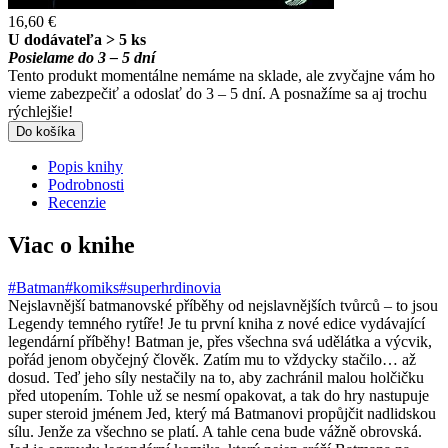
16,60 €
U dodávateľa > 5 ks
Posielame do 3 – 5 dní
Tento produkt momentálne nemáme na sklade, ale zvyčajne vám ho
vieme zabezpečiť a odoslať do 3 – 5 dní. A posnažíme sa aj trochu
rýchlejšie!
Do košíka
Popis knihy
Podrobnosti
Recenzie
Viac o knihe
#Batman
#komiks
#superhrdinovia
Nejslavnější batmanovské příběhy od nejslavnějších tvůrců – to jsou
Legendy temného rytíře! Je tu první kniha z nové edice vydávající
legendární příběhy! Batman je, přes všechna svá udělátka a výcvik,
pořád jenom obyčejný člověk. Zatím mu to vždycky stačilo… až
dosud. Teď jeho síly nestačily na to, aby zachránil malou holčičku
před utopením. Tohle už se nesmí opakovat, a tak do hry nastupuje
super steroid jménem Jed, který má Batmanovi propůjčit nadlidskou
sílu. Jenže za všechno se platí. A tahle cena bude vážně obrovská.