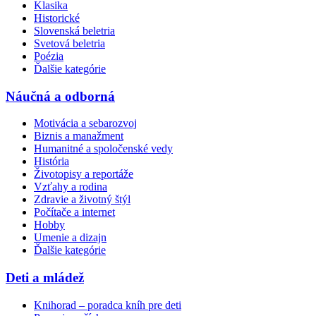
Klasika
Historické
Slovenská beletria
Svetová beletria
Poézia
Ďalšie kategórie
Náučná a odborná
Motivácia a sebarozvoj
Biznis a manažment
Humanitné a spoločenské vedy
História
Životopisy a reportáže
Vzťahy a rodina
Zdravie a životný štýl
Počítače a internet
Hobby
Umenie a dizajn
Ďalšie kategórie
Deti a mládež
Knihorad – poradca kníh pre deti