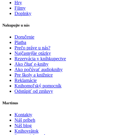
Hry
Filmy
Doplnky
Nakupujte u nás
Doručenie
Platba
Prečo práve u nás?
Najčastejšie otázky
Rezervácia v kníhkupectve
Ako čítať e-knihy
Ako počúvať audioknihy
Pre školy a knižnice
Reklamácie
Knihomoľský pomocník
Odstúpiť od zmluvy
Martinus
Kontakty
Náš príbeh
Náš blog
Knihovrátok