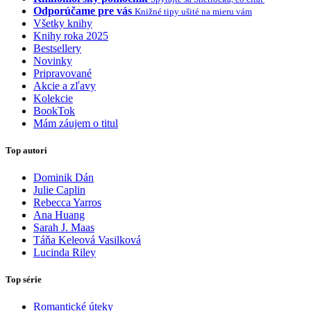
Odporúčame pre vás
Knižné tipy ušité na mieru vám
Všetky knihy
Knihy roka 2025
Bestsellery
Novinky
Pripravované
Akcie a zľavy
Kolekcie
BookTok
Mám záujem o titul
Top autori
Dominik Dán
Julie Caplin
Rebecca Yarros
Ana Huang
Sarah J. Maas
Táňa Keleová Vasilková
Lucinda Riley
Top série
Romantické úteky