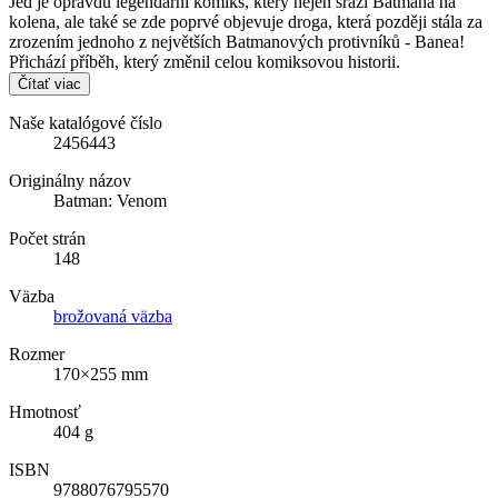
Jed je opravdu legendární komiks, který nejen sráží Batmana na
kolena, ale také se zde poprvé objevuje droga, která později stála za
zrozením jednoho z největších Batmanových protivníků - Banea!
Přichází příběh, který změnil celou komiksovou historii.
Čítať viac
Naše katalógové číslo
2456443
Originálny názov
Batman: Venom
Počet strán
148
Väzba
brožovaná väzba
Rozmer
170×255 mm
Hmotnosť
404 g
ISBN
9788076795570