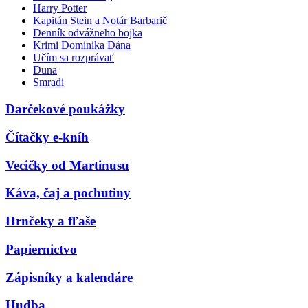
Harry Potter
Kapitán Stein a Notár Barbarič
Denník odvážneho bojka
Krimi Dominika Dána
Učím sa rozprávať
Duna
Smradi
Darčekové poukážky
Čítačky e-kníh
Vecičky od Martinusu
Káva, čaj a pochutiny
Hrnčeky a fľaše
Papiernictvo
Zápisníky a kalendáre
Hudba