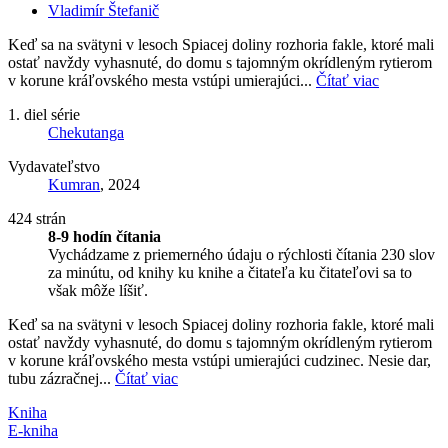
Vladimír Štefanič
Keď sa na svätyni v lesoch Spiacej doliny rozhoria fakle, ktoré mali
ostať navždy vyhasnuté, do domu s tajomným okrídleným rytierom
v korune kráľovského mesta vstúpi umierajúci...
Čítať viac
1. diel série
Chekutanga
Vydavateľstvo
Kumran
, 2024
424 strán
8-9 hodín čítania
Vychádzame z priemerného údaju o rýchlosti čítania 230 slov
za minútu, od knihy ku knihe a čitateľa ku čitateľovi sa to
však môže líšiť.
Keď sa na svätyni v lesoch Spiacej doliny rozhoria fakle, ktoré mali
ostať navždy vyhasnuté, do domu s tajomným okrídleným rytierom
v korune kráľovského mesta vstúpi umierajúci cudzinec. Nesie dar,
tubu zázračnej...
Čítať viac
Kniha
E-kniha