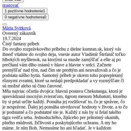
reagovať
1 pozitívne hodnotenie
1
0 negatívne hodnotenia
0
Mária Svitková
Overený zákazník
19.7.2024
Čistý fantasy príbeh
Do svojho rozprávkového príbehu z dielne kumran.sk, ktorý vás
ihneď vtiahne do svojho deja, vnesie autor Vladimír Štefanič toľko
hlbokých myšlienok, na ktorými sa musíte zamýšľať a ešte aj po
prečítaní vám dlho ostanú v hlave a hlavne v srdci. Začnete
premýšľať nad tým, nad čím ste predtým ani neuvažovali a čo je
podstata nášho bytia. Samotný príbeh je okrem toho poprepletaný
rôznymi zvratmi, ktoré sa nedajú predpokladať a vy rozmýšľate či
sú možné alebo sú čisto čarovné.
Mňa najviac očarila dvojica: hlavná postava Chekutanga, ktorá je
sprevádzaná mocným zvieraťom, tigrom menom Mubatsiri, ktorého
by si prial určite každý. Pomáha jej rozlišovať to, čo je správne, čo
je nesprávne. Ďalej jej pomáha utvrdzovať hodnoty v živote, a to čo
je podstatné a čo podstatné nie je. Každý z nás by si želal takého
tigra vedľa seba. Jednoduchého, žijúceho pre prítomný okamih,
plného múdrosti, žičlivosti a poskytujúceho ochranu. A my ho
máme. Je ním Boh. Nemusíme ho ani hľadať. Je v každom