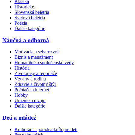
Klasika
Historické
Slovenská beletria
Svetová beletria
Poézia
Ďalšie kategórie
Náučná a odborná
Motivácia a sebarozvoj
Biznis a manažment
Humanitné a spoločenské vedy
História
Životopisy a reportáže
Vzťahy a rodina
Zdravie a životný štýl
Počítače a internet
Hobby
Umenie a dizajn
Ďalšie kategórie
Deti a mládež
Knihorad – poradca kníh pre deti
Pre najmenších