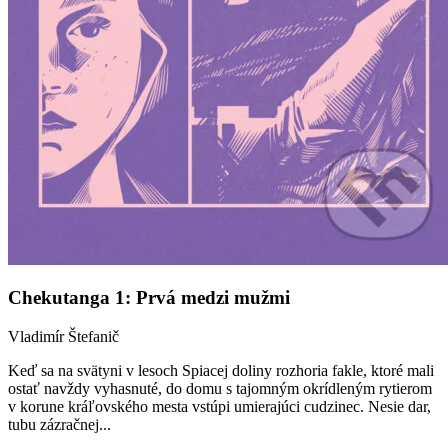
Chekutanga 1: Prvá medzi mužmi
Vladimír Štefanič
Keď sa na svätyni v lesoch Spiacej doliny rozhoria fakle, ktoré mali
ostať navždy vyhasnuté, do domu s tajomným okrídleným rytierom
v korune kráľovského mesta vstúpi umierajúci cudzinec. Nesie dar,
tubu zázračnej...