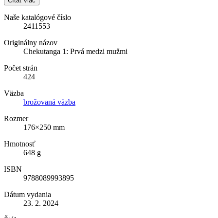
Čítať viac
Naše katalógové číslo
2411553
Originálny názov
Chekutanga 1: Prvá medzi mužmi
Počet strán
424
Väzba
brožovaná väzba
Rozmer
176×250 mm
Hmotnosť
648 g
ISBN
9788089993895
Dátum vydania
23. 2. 2024