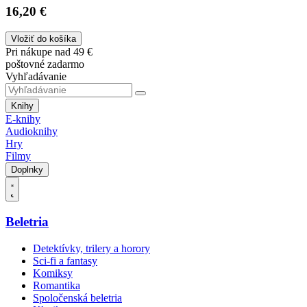
16,20 €
Vložiť do košíka
Pri nákupe nad 49 €
poštovné zadarmo
Vyhľadávanie
Knihy
E-knihy
Audioknihy
Hry
Filmy
Doplnky
Beletria
Detektívky, trilery a horory
Sci-fi a fantasy
Komiksy
Romantika
Spoločenská beletria