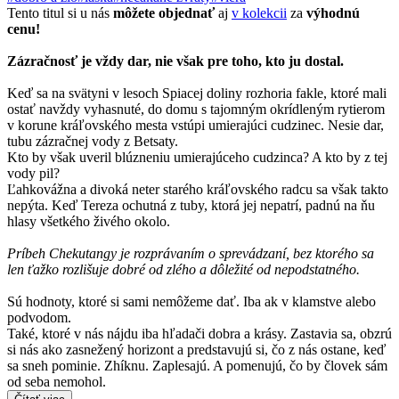
Tento titul si u nás
môžete objednať
aj
v kolekcii
za
výhodnú
cenu!
Zázračnosť je vždy dar, nie však pre toho, kto ju dostal.
Keď sa na svätyni v lesoch Spiacej doliny rozhoria fakle, ktoré mali
ostať navždy vyhasnuté, do domu s tajomným okrídleným rytierom
v korune kráľovského mesta vstúpi umierajúci cudzinec. Nesie dar,
tubu zázračnej vody z Betsaty.
Kto by však uveril blúzneniu umierajúceho cudzinca? A kto by z tej
vody pil?
Ľahkovážna a divoká neter starého kráľovského radcu sa však takto
nepýta. Keď Tereza ochutná z tuby, ktorá jej nepatrí, padnú na ňu
hlasy všetkého živého okolo.
Príbeh Chekutangy je rozprávaním o sprevádzaní, bez ktorého sa
len ťažko rozlišuje dobré od zlého a dôležité od nepodstatného.
Sú hodnoty, ktoré si sami nemôžeme dať. Iba ak v klamstve alebo
podvodom.
Také, ktoré v nás nájdu iba hľadači dobra a krásy. Zastavia sa, obzrú
si nás ako zasnežený horizont a predstavujú si, čo z nás ostane, keď
sa sneh pominie. Zhíknu. Zaplesajú. A pomenujú, čo by človek sám
od seba nemohol.