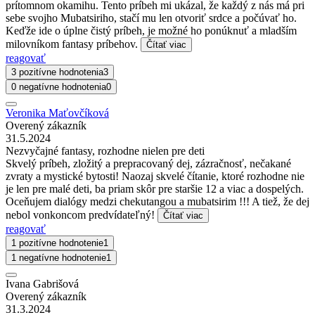
prítomnom okamihu. Tento príbeh mi ukázal, že každý z nás má pri
sebe svojho Mubatsiriho, stačí mu len otvoriť srdce a počúvať ho.
Keďže ide o úplne čistý príbeh, je možné ho ponúknuť a mladším
milovníkom fantasy príbehov.
Čítať viac
reagovať
3 pozitívne hodnotenia
3
0 negatívne hodnotenia
0
Veronika Maťovčíková
Overený zákazník
31.5.2024
Nezvyčajné fantasy, rozhodne nielen pre deti
Skvelý príbeh, zložitý a prepracovaný dej, zázračnosť, nečakané
zvraty a mystické bytosti! Naozaj skvelé čítanie, ktoré rozhodne nie
je len pre malé deti, ba priam skôr pre staršie 12 a viac a dospelých.
Oceňujem dialógy medzi chekutangou a mubatsirim !!! A tiež, že dej
nebol vonkoncom predvídateľný!
Čítať viac
reagovať
1 pozitívne hodnotenie
1
1 negatívne hodnotenie
1
Ivana Gabrišová
Overený zákazník
31.3.2024