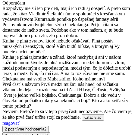
Odporúčam
Rozprávky nie sú len pre deti, majú ich radi aj dospelí. A preto som
rada, že kňaz Vladimír Štefanič nám v spolupráci s kresťanským
vydavateľstvom Kumran.sk ponúka po úspešnej fantasy sérii
Pustovník novú dvojdielnu sériu Chekutanga. Pri jej čítaní sa
dostanete do iného sveta. Podobne ako v tom našom, aj tu bude
bojovať dobro proti zlu, zlo proti dobru.
Kniha je plná zvratov, ktoré nebude očakávať. Plná postáv,
mužských i ženských, ktoré Vám budú blízke, a ktorým aj Vy
budete chcieť pomôcť.
Kniha je plná tajomstiev a záhad, ktoré nechýbajú ani v našom
každodennom živote. Je plná rozlišovania medzi dobrom a zlom,
medzi podstatným a nepodstatným, medzi tým, čo je dôležité urobiť
teraz, a medzi tým, čo má čas. A na to rozlišovanie nie sme sami.
Chekutanga má svojho Mubatsiriho. Koho máme my?
Prvá časť s názvom Prvá medzi mužmi nás hneď od začiatku
vtiahne do deja. Je rozdelená na tri časti Hlasy, Čeľuste, Svätyňa.
,Svet je jedno veľké bojisko, Chekutanga! Dobro a zlo vedú v
človeku od počiatku nikdy sa nekončiaci boj.“ Kto a ako zvíťazí v
tomto príbehu?
Neviem. Pretože to sa v tejto prvej časti nedozvieme. Ale čo viem je,
že táto prvá časť určite stojí za prečítanie.
Čítať viac
reagovať
2 pozitívne hodnotenia
2