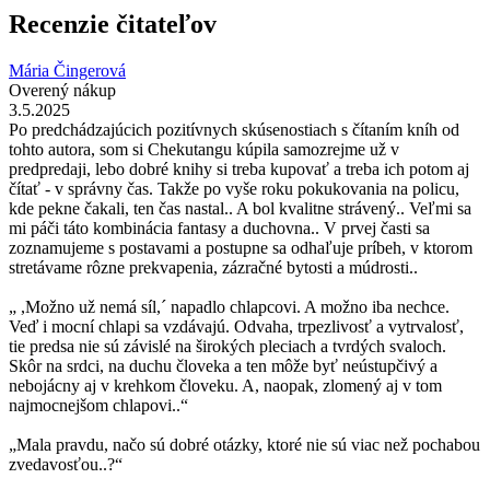
Recenzie čitateľov
Mária Čingerová
Overený nákup
3.5.2025
Po predchádzajúcich pozitívnych skúsenostiach s čítaním kníh od
tohto autora, som si Chekutangu kúpila samozrejme už v
predpredaji, lebo dobré knihy si treba kupovať a treba ich potom aj
čítať - v správny čas. Takže po vyše roku pokukovania na policu,
kde pekne čakali, ten čas nastal.. A bol kvalitne strávený.. Veľmi sa
mi páči táto kombinácia fantasy a duchovna.. V prvej časti sa
zoznamujeme s postavami a postupne sa odhaľuje príbeh, v ktorom
stretávame rôzne prekvapenia, zázračné bytosti a múdrosti..
„ ,Možno už nemá síl,´ napadlo chlapcovi. A možno iba nechce.
Veď i mocní chlapi sa vzdávajú. Odvaha, trpezlivosť a vytrvalosť,
tie predsa nie sú závislé na širokých pleciach a tvrdých svaloch.
Skôr na srdci, na duchu človeka a ten môže byť neústupčivý a
nebojácny aj v krehkom človeku. A, naopak, zlomený aj v tom
najmocnejšom chlapovi..“
„Mala pravdu, načo sú dobré otázky, ktoré nie sú viac než pochabou
zvedavosťou..?“