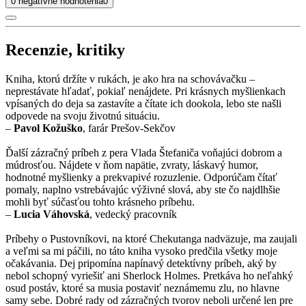
0 negatívne hodnotenia
0
Recenzie, kritiky
Kniha, ktorú držíte v rukách, je ako hra na schovávačku –
neprestávate hľadať, pokiaľ nenájdete. Pri krásnych myšlienkach
vpísaných do deja sa zastavíte a čítate ich dookola, lebo ste našli
odpovede na svoju životnú situáciu.
–
Pavol Kožuško
, farár Prešov-Sekčov
Ďalší zázračný príbeh z pera Vlada Štefaniča voňajúci dobrom a
múdrosťou. Nájdete v ňom napätie, zvraty, láskavý humor,
hodnotné myšlienky a prekvapivé rozuzlenie. Odporúčam čítať
pomaly, naplno vstrebávajúc výživné slová, aby ste čo najdlhšie
mohli byť súčasťou tohto krásneho príbehu.
–
Lucia Váhovská
, vedecký pracovník
Príbehy o Pustovníkovi, na ktoré Chekutanga nadväzuje, ma zaujali
a veľmi sa mi páčili, no táto kniha vysoko predčila všetky moje
očakávania. Dej pripomína napínavý detektívny príbeh, aký by
nebol schopný vyriešiť ani Sherlock Holmes. Pretkáva ho neľahký
osud postáv, ktoré sa musia postaviť neznámemu zlu, no hlavne
samy sebe. Dobré rady od zázračných tvorov neboli určené len pre