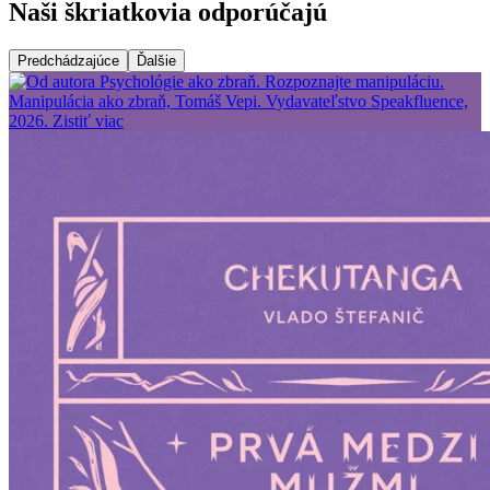
Naši škriatkovia odporúčajú
Predchádzajúce
Ďalšie