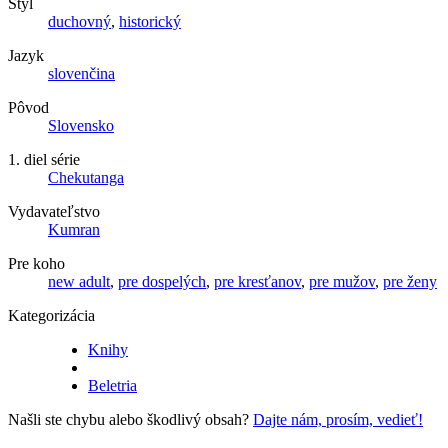
Štýl
duchovný
,
historický
Jazyk
slovenčina
Pôvod
Slovensko
1. diel série
Chekutanga
Vydavateľstvo
Kumran
Pre koho
new adult
,
pre dospelých
,
pre kresťanov
,
pre mužov
,
pre ženy
Kategorizácia
Knihy
Beletria
Našli ste chybu alebo škodlivý obsah?
Dajte nám, prosím, vedieť!