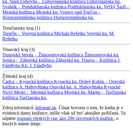
kn.
Stará Ľubovňa -
Ľubovnianska knižnica
Ľubovnianska kn.
Svidník -
Podduklianska knižnica
Podduklianska kn.
Veľký Šariš -
Mestská knižnica
Mestská kn.
Vranov nad Topľou -
Hornozemplínska knižnica
Hornozemplínska kn.
Trenčiansky kraj (1)
Trenčín -
Verejná knižnica Michala Rešetku
Verejná kn. M.
Rešetku
Trnavský kraj (3)
Dunajská Streda -
Žitnoostrovská knižnica
Žitnoostrovská kn.
Senica -
Záhorská knižnica
Záhorská kn.
Trnava -
Knižnica J.
Fándlyho
Kn. J. Fándlyho
Žilinský kraj (4)
Čadca -
Kysucká knižnica
Kysucká kn.
Dolný Kubín -
Oravská
knižnica A. Habovštiaka
Oravská kn. A. Habovštiaka
Kysucké
Nové Mesto -
Mestská knižnica
Mestská kn.
Martin -
Turčianska
knižnica
Turčianska kn.
Zdroj informácií:
Infogate.sk
. Údaje hovoria o tom, že kniha je v
evidencii danej knižnice, môže však už byť aktuálne požičaná. Tu
nájdete
zoznam všetkých viac ako 200 slovenských knižníc
, o
ktorých máme údaje.