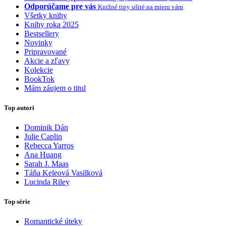
Odporúčame pre vás
Knižné tipy ušité na mieru vám
Všetky knihy
Knihy roka 2025
Bestsellery
Novinky
Pripravované
Akcie a zľavy
Kolekcie
BookTok
Mám záujem o titul
Top autori
Dominik Dán
Julie Caplin
Rebecca Yarros
Ana Huang
Sarah J. Maas
Táňa Keleová Vasilková
Lucinda Riley
Top série
Romantické úteky