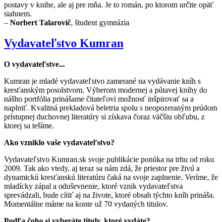
postavy v knihe, ale aj pre mňa. Je to román, po ktorom určite opäť
siahnem.
–
Norbert Talarovič
, študent gymnázia
Vydavateľstvo Kumran
O vydavateľstve...
Kumran je mladé vydavateľstvo zamerané na vydávanie kníh s
kresťanským posolstvom. Výberom modernej a pútavej knihy do
nášho portfólia prinášame čitateľovi možnosť inšpirovať sa a
naplniť. Kvalitná prekladová beletria spolu s neopozeraným prúdom
prístupnej duchovnej literatúry si získava čoraz väčšiu obľubu, z
ktorej sa tešíme.
Ako vzniklo vaše vydavateľstvo?
Vydavateľstvo Kumran.sk svoje publikácie ponúka na trhu od roku
2009. Tak ako vtedy, aj teraz sa nám zdá, že priestor pre živú a
dynamickú kresťanskú literatúru čaká na svoje zaplnenie. Veríme, že
mladícky zápal a oduševnenie, ktoré vznik vydavateľstva
sprevádzali, bude cítiť aj na živote, ktoré obsah týchto kníh prináša.
Momentálne máme na konte už 70 vydaných titulov.
Podľa čoho si vyberáte tituly, ktoré vydáte?