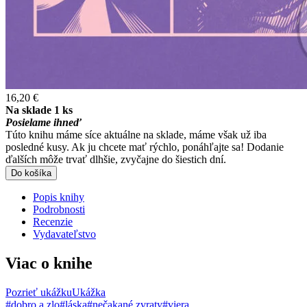
16,20 €
Na sklade 1 ks
Posielame ihneď
Túto knihu máme síce aktuálne na sklade, máme však už iba
posledné kusy. Ak ju chcete mať rýchlo, ponáhľajte sa! Dodanie
ďalších môže trvať dlhšie, zvyčajne do šiestich dní.
Do košíka
Popis knihy
Podrobnosti
Recenzie
Vydavateľstvo
Viac o knihe
Pozrieť ukážku
Ukážka
#dobro a zlo
#láska
#nečakané zvraty
#viera