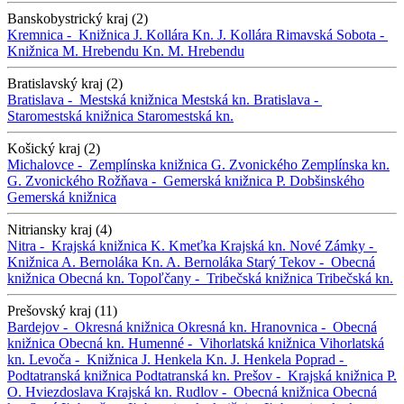
Banskobystrický kraj (2)
Kremnica -
Knižnica J. Kollára
Kn. J. Kollára
Rimavská Sobota -
Knižnica M. Hrebendu
Kn. M. Hrebendu
Bratislavský kraj (2)
Bratislava -
Mestská knižnica
Mestská kn.
Bratislava -
Staromestská knižnica
Staromestská kn.
Košický kraj (2)
Michalovce -
Zemplínska knižnica G. Zvonického
Zemplínska kn.
G. Zvonického
Rožňava -
Gemerská knižnica P. Dobšinského
Gemerská knižnica
Nitriansky kraj (4)
Nitra -
Krajská knižnica K. Kmeťka
Krajská kn.
Nové Zámky -
Knižnica A. Bernoláka
Kn. A. Bernoláka
Starý Tekov -
Obecná
knižnica
Obecná kn.
Topoľčany -
Tribečská knižnica
Tribečská kn.
Prešovský kraj (11)
Bardejov -
Okresná knižnica
Okresná kn.
Hranovnica -
Obecná
knižnica
Obecná kn.
Humenné -
Vihorlatská knižnica
Vihorlatská
kn.
Levoča -
Knižnica J. Henkela
Kn. J. Henkela
Poprad -
Podtatranská knižnica
Podtatranská kn.
Prešov -
Krajská knižnica P.
O. Hviezdoslava
Krajská kn.
Rudlov -
Obecná knižnica
Obecná