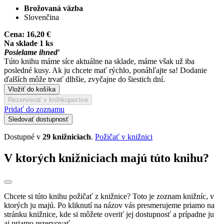
Brožovaná väzba
Slovenčina
Cena:
16,20 €
Na sklade 1 ks
Posielame ihneď
Túto knihu máme síce aktuálne na sklade, máme však už iba
posledné kusy. Ak ju chcete mať rýchlo, ponáhľajte sa! Dodanie
ďalších môže trvať dlhšie, zvyčajne do šiestich dní.
Vložiť do košíka
Rezervovať v kníhkupectve
Pridať do zoznamu
Sledovať dostupnosť
Dostupné v
29 knižniciach
.
Požičať v knižnici
V ktorých knižniciach majú túto knihu?
Chcete si túto knihu požičať z knižnice? Toto je zoznam knižníc, v
ktorých ju majú. Po kliknutí na názov vás presmerujeme priamo na
stránku knižnice, kde si môžete overiť jej dostupnosť a prípadne ju
aj priamo rezervovať.