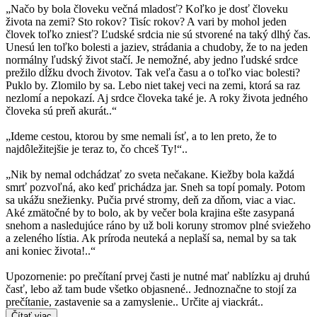
„Načo by bola človeku večná mladosť? Koľko je dosť človeku
života na zemi? Sto rokov? Tisíc rokov? A vari by mohol jeden
človek toľko zniesť? Ľudské srdcia nie sú stvorené na taký dlhý čas.
Unesú len toľko bolesti a jaziev, strádania a chudoby, že to na jeden
normálny ľudský život stačí. Je nemožné, aby jedno ľudské srdce
prežilo dĺžku dvoch životov. Tak veľa času a o toľko viac bolesti?
Puklo by. Zlomilo by sa. Lebo niet takej veci na zemi, ktorá sa raz
nezlomí a nepokazí. Aj srdce človeka také je. A roky života jedného
človeka sú preň akurát..“
„Ideme cestou, ktorou by sme nemali ísť, a to len preto, že to
najdôležitejšie je teraz to, čo chceš Ty!“..
„Nik by nemal odchádzať zo sveta nečakane. Kiežby bola každá
smrť pozvoľná, ako keď prichádza jar. Sneh sa topí pomaly. Potom
sa ukážu snežienky. Pučia prvé stromy, deň za dňom, viac a viac.
Aké zmätočné by to bolo, ak by večer bola krajina ešte zasypaná
snehom a nasledujúce ráno by už boli koruny stromov plné sviežeho
a zeleného lístia. Ak príroda neuteká a neplaší sa, nemal by sa tak
ani koniec života!..“
Upozornenie: po prečítaní prvej časti je nutné mať nablízku aj druhú
časť, lebo až tam bude všetko objasnené.. Jednoznačne to stojí za
prečítanie, zastavenie sa a zamyslenie.. Určite aj viackrát..
Čítať viac