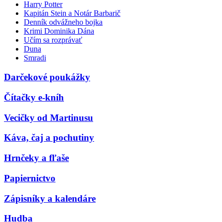
Harry Potter
Kapitán Stein a Notár Barbarič
Denník odvážneho bojka
Krimi Dominika Dána
Učím sa rozprávať
Duna
Smradi
Darčekové poukážky
Čítačky e-kníh
Vecičky od Martinusu
Káva, čaj a pochutiny
Hrnčeky a fľaše
Papiernictvo
Zápisníky a kalendáre
Hudba