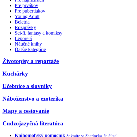
Pre prvákov
Pre pubertiakov
Young Adult
Beletria
Rozprávky
Sci-fi, fantasy a komiksy
Leporelá
Náučné knihy
Ďalšie kategórie
Životopisy a reportáže
Kuchárky
Učebnice a slovníky
Náboženstvo a ezoterika
Mapy a cestovanie
Cudzojazyčná literatúra
Knihomoľský pomocník
Spýtajte sa Sherlocka, čo čítať