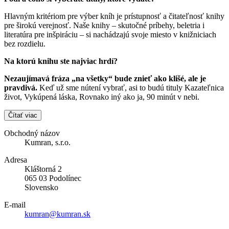
Hlavným kritériom pre výber kníh je prístupnosť a čitateľnosť knihy
pre širokú verejnosť. Naše knihy – skutočné príbehy, beletria i
literatúra pre inšpiráciu – si nachádzajú svoje miesto v knižniciach
bez rozdielu.
Na ktorú knihu ste najviac hrdí?
Nezaujímavá fráza „na všetky“ bude znieť ako klišé, ale je
pravdivá.
Keď už sme nútení vybrať, asi to budú tituly Kazateľnica
život, Vykúpená láska, Rovnako iný ako ja, 90 minút v nebi.
Čítať viac
Obchodný názov
Kumran, s.r.o.
Adresa
Kláštorná 2
065 03 Podolínec
Slovensko
E-mail
kumran@kumran.sk