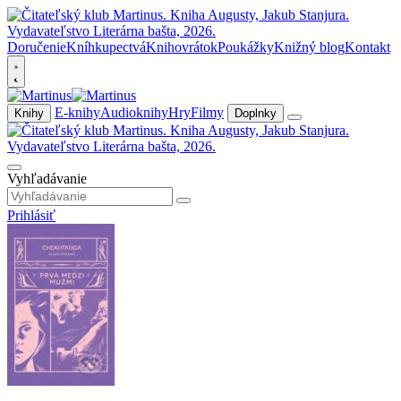
Doručenie
Kníhkupectvá
Knihovrátok
Poukážky
Knižný blog
Kontakt
E-knihy
Audioknihy
Hry
Filmy
Knihy
Doplnky
Vyhľadávanie
Prihlásiť