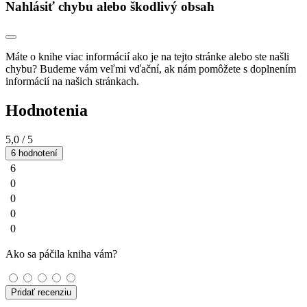
Nahlásiť chybu alebo škodlivý obsah
Máte o knihe viac informácií ako je na tejto stránke alebo ste našli
chybu? Budeme vám veľmi vďační, ak nám pomôžete s doplnením
informácií na našich stránkach.
Hodnotenia
5,0
/ 5
6 hodnotení
6
0
0
0
0
Ako sa páčila kniha vám?
Pridať recenziu