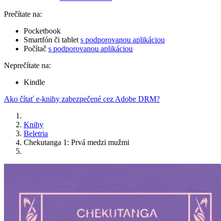
Prečítate na:
Pocketbook
Smartfón či tablet
s podporovanou aplikáciou
Počítač
s podporovanou aplikáciou
Neprečítate na:
Kindle
Ako čítať e-knihy zabezpečené cez Adobe DRM?
Knihy
Beletria
Chekutanga 1: Prvá medzi mužmi