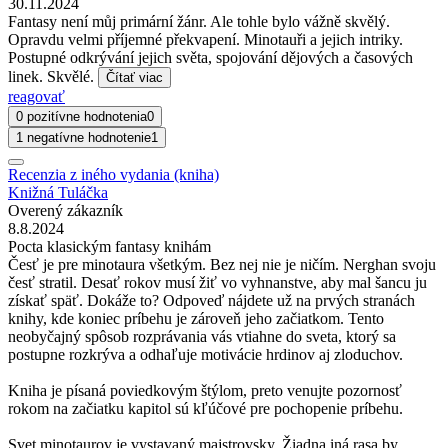
30.11.2024
Fantasy není můj primární žánr. Ale tohle bylo vážně skvělý.
Opravdu velmi příjemné překvapení. Minotauři a jejich intriky.
Postupné odkrývání jejich světa, spojování dějových a časových
linek. Skvělé.
Čítať viac
reagovať
0 pozitívne hodnotenia
0
1 negatívne hodnotenie
1
Recenzia z iného vydania (kniha)
Knižná Tuláčka
Overený zákazník
8.8.2024
Pocta klasickým fantasy knihám
Česť je pre minotaura všetkým. Bez nej nie je ničím. Nerghan svoju
česť stratil. Desať rokov musí žiť vo vyhnanstve, aby mal šancu ju
získať späť. Dokáže to? Odpoveď nájdete už na prvých stranách
knihy, kde koniec príbehu je zároveň jeho začiatkom. Tento
neobyčajný spôsob rozprávania vás vtiahne do sveta, ktorý sa
postupne rozkrýva a odhaľuje motivácie hrdinov aj zloduchov.
Kniha je písaná poviedkovým štýlom, preto venujte pozornosť
rokom na začiatku kapitol sú kľúčové pre pochopenie príbehu.
Svet minotaurov je vystavaný majstrovsky. Žiadna iná rasa by