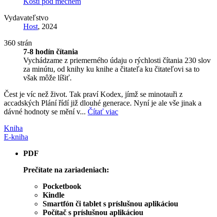
Kosti pod mechem
Vydavateľstvo
Host
, 2024
360 strán
7-8 hodín čítania
Vychádzame z priemerného údaju o rýchlosti čítania 230 slov
za minútu, od knihy ku knihe a čitateľa ku čitateľovi sa to
však môže líšiť.
Čest je víc než život. Tak praví Kodex, jímž se minotauři z
accadských Plání řídí již dlouhé generace. Nyní je ale vše jinak a
dávné hodnoty se mění v...
Čítať viac
Kniha
E-kniha
PDF
Prečítate na zariadeniach:
Pocketbook
Kindle
Smartfón či tablet s príslušnou aplikáciou
Počítač s príslušnou aplikáciou