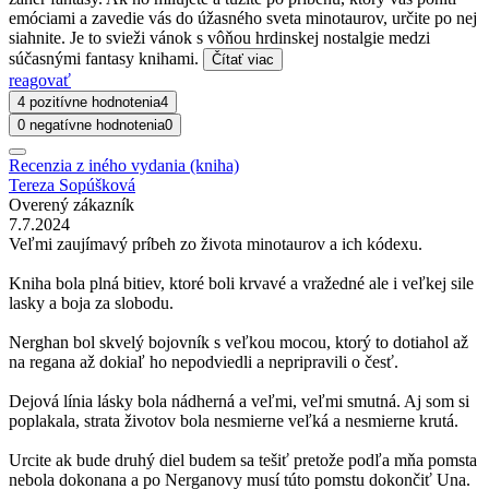
emóciami a zavedie vás do úžasného sveta minotaurov, určite po nej
siahnite. Je to svieži vánok s vôňou hrdinskej nostalgie medzi
súčasnými fantasy knihami.
Čítať viac
reagovať
4 pozitívne hodnotenia
4
0 negatívne hodnotenia
0
Recenzia z iného vydania (kniha)
Tereza Sopúšková
Overený zákazník
7.7.2024
Veľmi zaujímavý príbeh zo života minotaurov a ich kódexu.
Kniha bola plná bitiev, ktoré boli krvavé a vražedné ale i veľkej sile
lasky a boja za slobodu.
Nerghan bol skvelý bojovník s veľkou mocou, ktorý to dotiahol až
na regana až dokiaľ ho nepodviedli a nepripravili o česť.
Dejová línia lásky bola nádherná a veľmi, veľmi smutná. Aj som si
poplakala, strata životov bola nesmierne veľká a nesmierne krutá.
Urcite ak bude druhý diel budem sa tešiť pretože podľa mňa pomsta
nebola dokonana a po Nerganovy musí túto pomstu dokončiť Una.