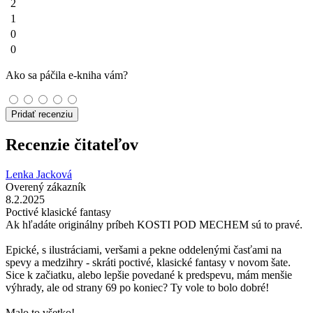
2
1
0
0
Ako sa páčila e-kniha vám?
Pridať recenziu
Recenzie čitateľov
Lenka Jacková
Overený zákazník
8.2.2025
Poctivé klasické fantasy
Ak hľadáte originálny príbeh KOSTI POD MECHEM sú to pravé.
Epické, s ilustráciami, veršami a pekne oddelenými časťami na
spevy a medzihry - skráti poctivé, klasické fantasy v novom šate.
Sice k začiatku, alebo lepšie povedané k predspevu, mám menšie
výhrady, ale od strany 69 po koniec? Ty vole to bolo dobré!
Malo to všetko!