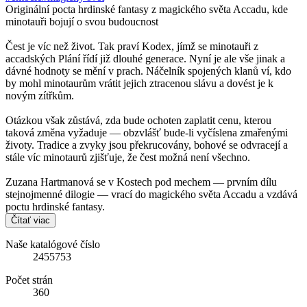
Originální pocta hrdinské fantasy z magického světa Accadu, kde
minotauři bojují o svou budoucnost
Čest je víc než život. Tak praví Kodex, jímž se minotauři z
accadských Plání řídí již dlouhé generace. Nyní je ale vše jinak a
dávné hodnoty se mění v prach. Náčelník spojených klanů ví, kdo
by mohl minotaurům vrátit jejich ztracenou slávu a dovést je k
novým zítřkům.
Otázkou však zůstává, zda bude ochoten zaplatit cenu, kterou
taková změna vyžaduje — obzvlášť bude-li vyčíslena zmařenými
životy. Tradice a zvyky jsou překrucovány, bohové se odvracejí a
stále víc minotaurů zjišťuje, že čest možná není všechno.
Zuzana Hartmanová se v Kostech pod mechem — prvním dílu
stejnojmenné dilogie — vrací do magického světa Accadu a vzdává
poctu hrdinské fantasy.
Čítať viac
Naše katalógové číslo
2455753
Počet strán
360