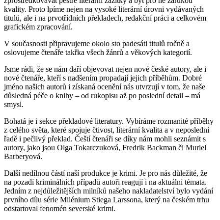
zprostředkovávat pestré literární zážitky a být pro ně zárukou
kvality. Proto lpíme nejen na vysoké literární úrovni vydávaných
titulů, ale i na prvotřídních překladech, redakční práci a celkovém
grafickém zpracování.
V současnosti připravujeme okolo sto padesáti titulů ročně a
oslovujeme čtenáře takřka všech žánrů a věkových kategorií.
Jsme rádi, že se nám daří objevovat nejen nové české autory, ale i
nové čtenáře, kteří s nadšením propadají jejich příběhům. Dobré
jméno našich autorů i získaná ocenění nás utvrzují v tom, že naše
důsledná péče o knihy – od rukopisu až po poslední detail – má
smysl.
Bohatá je i sekce překladové literatury. Vybíráme rozmanité příběhy
z celého světa, které spojuje čtivost, literární kvalita a v neposlední
řadě i pečlivý překlad. Čeští čtenáři se díky nám mohli seznámit s
autory, jako jsou Olga Tokarczuková, Fredrik Backman či Muriel
Barberyová.
Další nedílnou částí naší produkce je krimi. Je pro nás důležité, že
na pozadí kriminálních případů autoři reagují i na aktuální témata.
Jedním z nejdůležitějších milníků našeho nakladatelství bylo vydání
prvního dílu série Milénium Stiega Larssona, který na českém trhu
odstartoval fenomén severské krimi.