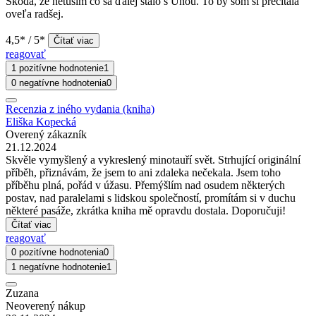
Škoda, že netuším čo sa ďalej stalo s Unou. To by som si prečítala
oveľa radšej.
4,5* / 5*
Čítať viac
reagovať
1 pozitívne hodnotenie
1
0 negatívne hodnotenia
0
Recenzia z iného vydania (kniha)
Eliška Kopecká
Overený zákazník
21.12.2024
Skvěle vymyšlený a vykreslený minotauří svět. Strhující originální
příběh, přiznávám, že jsem to ani zdaleka nečekala. Jsem toho
příběhu plná, pořád v úžasu. Přemýšlím nad osudem některých
postav, nad paralelami s lidskou společností, promítám si v duchu
některé pasáže, zkrátka kniha mě opravdu dostala. Doporučuji!
Čítať viac
reagovať
0 pozitívne hodnotenia
0
1 negatívne hodnotenie
1
Zuzana
Neoverený nákup