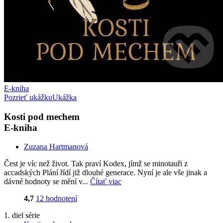
E-kniha
Pozrieť ukážku
Ukážka
Kosti pod mechem
E-kniha
Zuzana Hartmanová
Čest je víc než život. Tak praví Kodex, jímž se minotauři z
accadských Plání řídí již dlouhé generace. Nyní je ale vše jinak a
dávné hodnoty se mění v...
Čítať viac
4,7
12 hodnotení
1. diel série