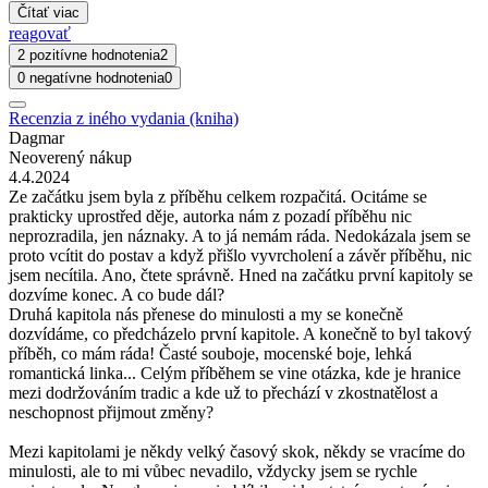
Čítať viac
reagovať
2 pozitívne hodnotenia
2
0 negatívne hodnotenia
0
Recenzia z iného vydania (kniha)
Dagmar
Neoverený nákup
4.4.2024
Ze začátku jsem byla z příběhu celkem rozpačitá. Ocitáme se
prakticky uprostřed děje, autorka nám z pozadí příběhu nic
neprozradila, jen náznaky. A to já nemám ráda. Nedokázala jsem se
proto vcítit do postav a když přišlo vyvrcholení a závěr příběhu, nic
jsem necítila. Ano, čtete správně. Hned na začátku první kapitoly se
dozvíme konec. A co bude dál?
Druhá kapitola nás přenese do minulosti a my se konečně
dozvídáme, co předcházelo první kapitole. A konečně to byl takový
příběh, co mám ráda! Časté souboje, mocenské boje, lehká
romantická linka... Celým příběhem se vine otázka, kde je hranice
mezi dodržováním tradic a kde už to přechází v zkostnatělost a
neschopnost přijmout změny?
Mezi kapitolami je někdy velký časový skok, někdy se vracíme do
minulosti, ale to mi vůbec nevadilo, vždycky jsem se rychle