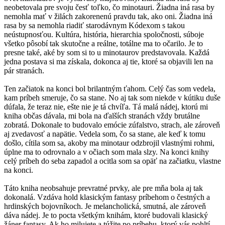
neobetovala pre svoju česť toľko, čo minotauri. Žiadna iná rasa by
nemohla mať v žilách zakorenenú pravdu tak, ako oni. Žiadna iná
rasa by sa nemohla riadiť starodávnym Kódexom s takou
neústupnosťou. Kultúra, história, hierarchia spoločnosti, súboje
všetko pôsobí tak skutočne a reálne, totálne ma to očarilo. Je to
presne také, aké by som si to u minotaurov predstavovala. Každá
jedna postava si ma získala, dokonca aj tie, ktoré sa objavili len na
pár stranách.
Ten začiatok na konci bol brilantným ťahom. Celý čas som vedela,
kam príbeh smeruje, čo sa stane. No aj tak som niekde v kútiku duše
dúfala, že teraz nie, ešte nie je tá chvíľa. Tá malá nádej, ktorú mi
kniha občas dávala, mi bola na ďalších stranách vždy brutálne
zobratá. Dokonale to budovalo emócie zúfalstvo, strach, ale zároveň
aj zvedavosť a napätie. Vedela som, čo sa stane, ale keď k tomu
došlo, cítila som sa, akoby ma minotaur odzbrojil vlastnými rohmi,
úplne ma to odrovnalo a v očiach som mala slzy. Na konci knihy
celý príbeh do seba zapadol a ocitla som sa opäť na začiatku, vlastne
na konci.
Táto kniha neobsahuje prevratné prvky, ale pre mňa bola aj tak
dokonalá. Vzdáva hold klasickým fantasy príbehom o čestných a
hrdinských bojovníkoch. Je melancholická, smutná, ale zároveň
dáva nádej. Je to pocta všetkým knihám, ktoré budovali klasický
žáner fantasy. Ak ho milujete a túžite po príbehu, ktorý vás pohltí