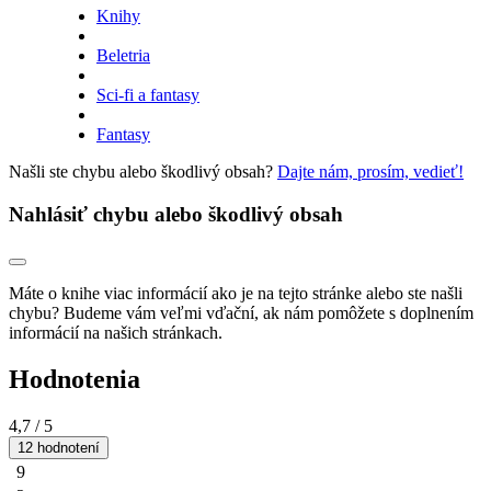
Knihy
Beletria
Sci-fi a fantasy
Fantasy
Našli ste chybu alebo škodlivý obsah?
Dajte nám, prosím, vedieť!
Nahlásiť chybu alebo škodlivý obsah
Máte o knihe viac informácií ako je na tejto stránke alebo ste našli
chybu? Budeme vám veľmi vďační, ak nám pomôžete s doplnením
informácií na našich stránkach.
Hodnotenia
4,7
/ 5
12 hodnotení
9