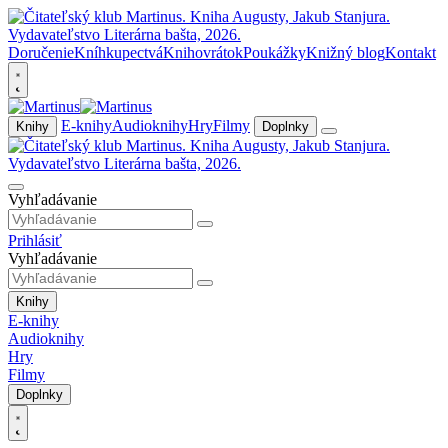
Doručenie
Kníhkupectvá
Knihovrátok
Poukážky
Knižný blog
Kontakt
E-knihy
Audioknihy
Hry
Filmy
Knihy
Doplnky
Vyhľadávanie
Prihlásiť
Vyhľadávanie
Knihy
E-knihy
Audioknihy
Hry
Filmy
Doplnky