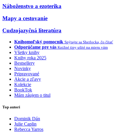
Náboženstvo a ezoterika
Mapy a cestovanie
Cudzojazyčná literatúra
Knihomoľský pomocník
Spýtajte sa Sherlocka, čo čítať
Odporúčame pre vás
Knižné tipy ušité na mieru vám
Všetky knihy
Knihy roka 2025
Bestsellery
Novinky
Pripravované
Akcie a zľavy
Kolekcie
BookTok
Mám záujem o titul
Top autori
Dominik Dán
Julie Caplin
Rebecca Yarros