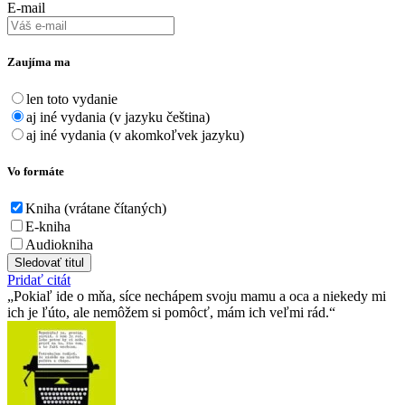
E-mail
Zaujíma ma
len toto vydanie
aj iné vydania (v jazyku čeština)
aj iné vydania (v akomkoľvek jazyku)
Vo formáte
Kniha (vrátane čítaných)
E-kniha
Audiokniha
Sledovať titul
Pridať citát
Pokiaľ ide o mňa, síce nechápem svoju mamu a oca a niekedy mi
ich je ľúto, ale nemôžem si pomôcť, mám ich veľmi rád.