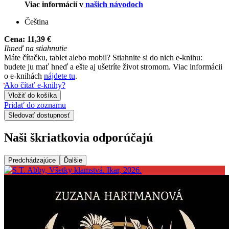
Viac informácií v
našich návodoch
Čeština
Cena:
11,39 €
Ihneď na stiahnutie
Máte čítačku, tablet alebo mobil? Stiahnite si do nich e-knihu:
budete ju mať hneď a ešte aj ušetríte život stromom. Viac informácii
o e-knihách
nájdete tu
.
Ako čítať e-knihy?
Vložiť do košíka
Pridať do zoznamu
Sledovať dostupnosť
Naši škriatkovia odporúčajú
Predchádzajúce
Ďalšie