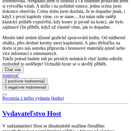
zorientovala. Nerghana jsem si oblíbila a i k ostatním postavám jsem
si vytvořila vztah. A došlo i na pořádné emoce, jednu scénu jsem
dokonce obrečela. Celou dobu jsem doufala, že to dopadne jinak, i
když z první kapitoly víme, co se stane... Asi mám stále raději
klasický průběh vyprávění, kdy konec je prostě na konci, ale bylo
zajímavé číst příběh, když už vlastně víme, jak to dopadne.
Musím také zmínit úžasné grafické zpracování knihy. Od nádherné
obálky, přes drobné kresby mezi kapitolami. A jako třešničku na
dortu si pro nás autorka připravila i bonusové materiály-písně nebo
více informací o minotaurech.
Takže pokud budete mít po prvních stránkách chuť knihu odložit,
rozhodně to nedělejte! Ochudili byste se o skvělý příběh.
Čítať viac
reagovať
2 pozitívne hodnotenia
2
0 negatívne hodnotenia
0
Recenzia z iného vydania (kniha)
Vydavateľstvo Host
V nakladatelství Host se dlouhodobě snažíme čtenářům