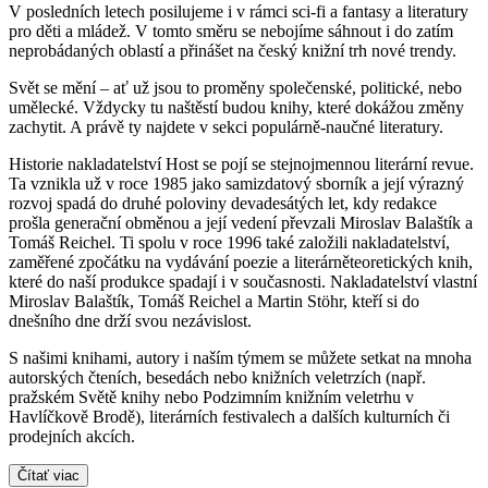
V posledních letech posilujeme i v rámci sci-fi a fantasy a literatury
pro děti a mládež. V tomto směru se nebojíme sáhnout i do zatím
neprobádaných oblastí a přinášet na český knižní trh nové trendy.
Svět se mění – ať už jsou to proměny společenské, politické, nebo
umělecké. Vždycky tu naštěstí budou knihy, které dokážou změny
zachytit. A právě ty najdete v sekci populárně-naučné literatury.
Historie nakladatelství Host se pojí se stejnojmennou literární revue.
Ta vznikla už v roce 1985 jako samizdatový sborník a její výrazný
rozvoj spadá do druhé poloviny devadesátých let, kdy redakce
prošla generační obměnou a její vedení převzali Miroslav Balaštík a
Tomáš Reichel. Ti spolu v roce 1996 také založili nakladatelství,
zaměřené zpočátku na vydávání poezie a literárněteoretických knih,
které do naší produkce spadají i v současnosti. Nakladatelství vlastní
Miroslav Balaštík, Tomáš Reichel a Martin Stöhr, kteří si do
dnešního dne drží svou nezávislost.
S našimi knihami, autory i naším týmem se můžete setkat na mnoha
autorských čteních, besedách nebo knižních veletrzích (např.
pražském Světě knihy nebo Podzimním knižním veletrhu v
Havlíčkově Brodě), literárních festivalech a dalších kulturních či
prodejních akcích.
Čítať viac