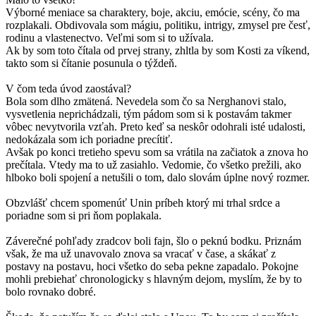
Výborné meniace sa charaktery, boje, akciu, emócie, scény, čo ma
rozplakali. Obdivovala som mágiu, politiku, intrigy, zmysel pre česť,
rodinu a vlastenectvo. Veľmi som si to užívala.
Ak by som toto čítala od prvej strany, zhltla by som Kosti za víkend,
takto som si čítanie posunula o týždeň.
V čom teda úvod zaostával?
Bola som dlho zmätená. Nevedela som čo sa Nerghanovi stalo,
vysvetlenia neprichádzali, tým pádom som si k postavám takmer
vôbec nevytvorila vzťah. Preto keď sa neskôr odohrali isté udalosti,
nedokázala som ich poriadne precítiť.
Avšak po konci tretieho spevu som sa vrátila na začiatok a znova ho
prečítala. Vtedy ma to už zasiahlo. Vedomie, čo všetko prežili, ako
hlboko boli spojení a netušili o tom, dalo slovám úplne nový rozmer.
Obzvlášť chcem spomenúť Unin príbeh ktorý mi trhal srdce a
poriadne som si pri ňom poplakala.
Záverečné pohľady zradcov boli fajn, šlo o peknú bodku. Priznám
však, že ma už unavovalo znova sa vracať v čase, a skákať z
postavy na postavu, hoci všetko do seba pekne zapadalo. Pokojne
mohli prebiehať chronologicky s hlavným dejom, myslím, že by to
bolo rovnako dobré.