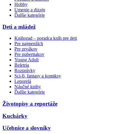
Hobby
Umenie a dizajn
Ďalšie kategórie
Deti a mládež
Knihorad – poradca kníh pre deti
Pre najmenších
Pre prvákov
Pre pubertiakov
Young Adult
Beletria
Rozprávky
Sci-fi, fantasy a komiksy
Leporelá
Náučné knihy
Ďalšie kategórie
Životopisy a reportáže
Kuchárky
Učebnice a slovníky