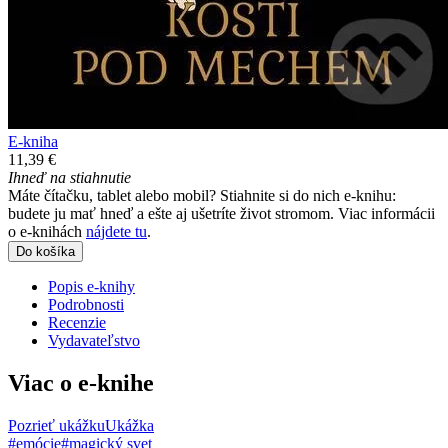
E-kniha
11,39 €
Ihneď na stiahnutie
Máte čítačku, tablet alebo mobil? Stiahnite si do nich e-knihu:
budete ju mať hneď a ešte aj ušetríte život stromom. Viac informácii
o e-knihách
nájdete tu
.
Do košíka
Popis e-knihy
Podrobnosti
Recenzie
Vydavateľstvo
Viac o e-knihe
Pozrieť ukážku
Ukážka
#emócie
#magický svet