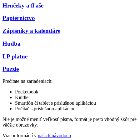
Hrnčeky a fľaše
Papiernictvo
Zápisníky a kalendáre
Hudba
LP platne
Puzzle
Prečítate na zariadeniach:
Pocketbook
Kindle
Smartfón či tablet s príslušnou aplikáciou
Počítač s príslušnou aplikáciou
Nie je možné meniť veľkosť písma, formát je preto vhodný skôr pre
väčšie obrazovky.
Viac informácií v
našich návodoch