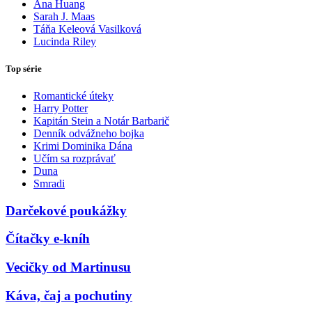
Ana Huang
Sarah J. Maas
Táňa Keleová Vasilková
Lucinda Riley
Top série
Romantické úteky
Harry Potter
Kapitán Stein a Notár Barbarič
Denník odvážneho bojka
Krimi Dominika Dána
Učím sa rozprávať
Duna
Smradi
Darčekové poukážky
Čítačky e-kníh
Vecičky od Martinusu
Káva, čaj a pochutiny