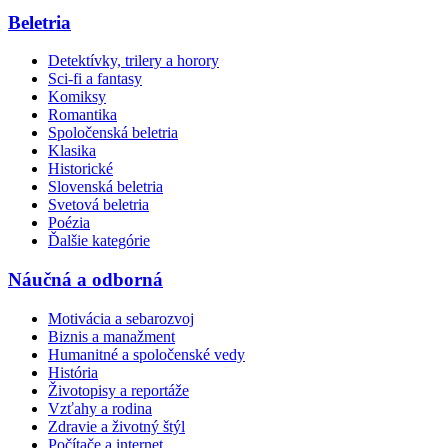
Beletria
Detektívky, trilery a horory
Sci-fi a fantasy
Komiksy
Romantika
Spoločenská beletria
Klasika
Historické
Slovenská beletria
Svetová beletria
Poézia
Ďalšie kategórie
Náučná a odborná
Motivácia a sebarozvoj
Biznis a manažment
Humanitné a spoločenské vedy
História
Životopisy a reportáže
Vzťahy a rodina
Zdravie a životný štýl
Počítače a internet