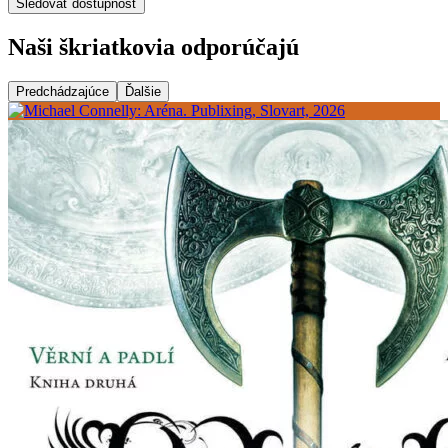
Sledovať dostupnosť
Naši škriatkovia odporúčajú
Predchádzajúce
Ďalšie