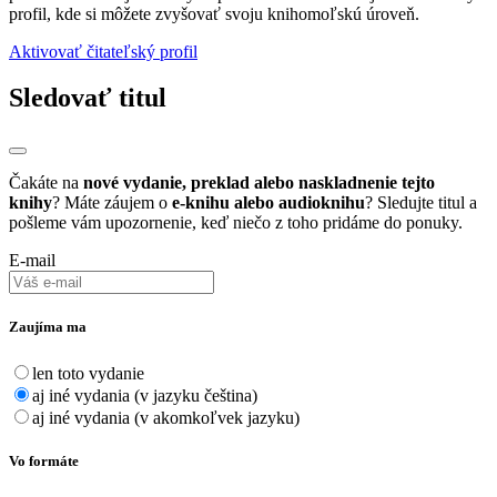
profil, kde si môžete zvyšovať svoju knihomoľskú úroveň.
Aktivovať čitateľský profil
Sledovať titul
Čakáte na
nové vydanie, preklad alebo naskladnenie tejto
knihy
? Máte záujem o
e-knihu alebo audioknihu
? Sledujte titul a
pošleme vám upozornenie, keď niečo z toho pridáme do ponuky.
E-mail
Zaujíma ma
len toto vydanie
aj iné vydania (v jazyku čeština)
aj iné vydania (v akomkoľvek jazyku)
Vo formáte