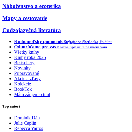
Náboženstvo a ezoterika
Mapy a cestovanie
Cudzojazyčná literatúra
Knihomoľský pomocník
Spýtajte sa Sherlocka, čo čítať
Odporúčame pre vás
Knižné tipy ušité na mieru vám
Všetky knihy
Knihy roka 2025
Bestsellery
Novinky
Pripravované
Akcie a zľavy
Kolekcie
BookTok
Mám záujem o titul
Top autori
Dominik Dán
Julie Caplin
Rebecca Yarros