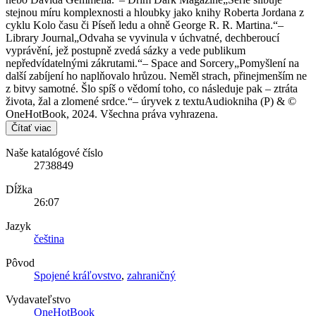
stejnou míru komplexnosti a hloubky jako knihy Roberta Jordana z
cyklu Kolo času či Píseň ledu a ohně George R. R. Martina.“–
Library Journal„Odvaha se vyvinula v úchvatné, dechberoucí
vyprávění, jež postupně zvedá sázky a vede publikum
nepředvídatelnými zákrutami.“– Space and Sorcery„Pomyšlení na
další zabíjení ho naplňovalo hrůzou. Neměl strach, přinejmenším ne
z bitvy samotné. Šlo spíš o vědomí toho, co následuje pak – ztráta
života, žal a zlomené srdce.“– úryvek z textuAudiokniha (P) & ©
OneHotBook, 2024. Všechna práva vyhrazena.
Čítať viac
Naše katalógové číslo
2738849
Dĺžka
26:07
Jazyk
čeština
Pôvod
Spojené kráľovstvo
,
zahraničný
Vydavateľstvo
OneHotBook