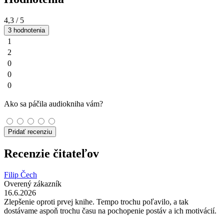
4,3
/ 5
3 hodnotenia
1
2
0
0
0
Ako sa páčila audiokniha vám?
Pridať recenziu
Recenzie čitateľov
Filip Čech
Overený zákazník
16.6.2026
Zlepšenie oproti prvej knihe. Tempo trochu poľavilo, a tak
dostávame aspoň trochu času na pochopenie postáv a ich motivácií.