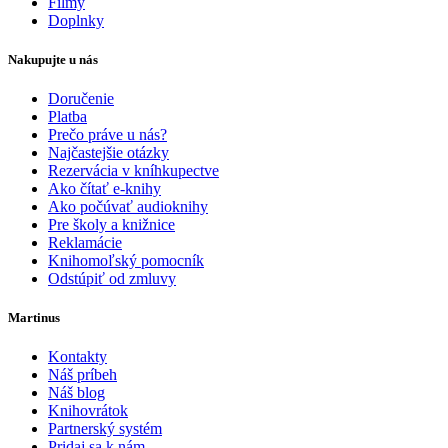
Filmy
Doplnky
Nakupujte u nás
Doručenie
Platba
Prečo práve u nás?
Najčastejšie otázky
Rezervácia v kníhkupectve
Ako čítať e-knihy
Ako počúvať audioknihy
Pre školy a knižnice
Reklamácie
Knihomoľský pomocník
Odstúpiť od zmluvy
Martinus
Kontakty
Náš príbeh
Náš blog
Knihovrátok
Partnerský systém
Pridaj sa k nám