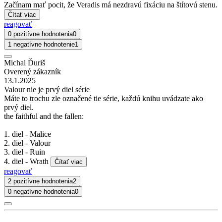
Začínam mať pocit, že Veradis má nezdravú fixáciu na štítovú stenu.
Čítať viac
reagovať
0 pozitívne hodnotenia
0
1 negatívne hodnotenie
1
Michal Ďuriš
Overený zákazník
13.1.2025
Valour nie je prvý diel série
Máte to trochu zle označené tie série, každú knihu uvádzate ako
prvý diel.
the faithful and the fallen:
1. diel - Malice
2. diel - Valour
3. diel - Ruin
4. diel - Wrath
Čítať viac
reagovať
2 pozitívne hodnotenia
2
0 negatívne hodnotenia
0