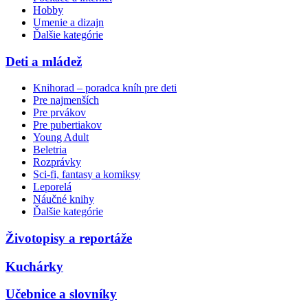
Hobby
Umenie a dizajn
Ďalšie kategórie
Deti a mládež
Knihorad – poradca kníh pre deti
Pre najmenších
Pre prvákov
Pre pubertiakov
Young Adult
Beletria
Rozprávky
Sci-fi, fantasy a komiksy
Leporelá
Náučné knihy
Ďalšie kategórie
Životopisy a reportáže
Kuchárky
Učebnice a slovníky