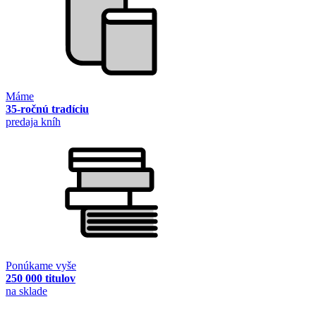
Máme
35-ročnú tradíciu
predaja kníh
Ponúkame vyše
250 000 titulov
na sklade