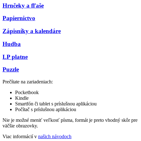
Hrnčeky a fľaše
Papiernictvo
Zápisníky a kalendáre
Hudba
LP platne
Puzzle
Prečítate na zariadeniach:
Pocketbook
Kindle
Smartfón či tablet s príslušnou aplikáciou
Počítač s príslušnou aplikáciou
Nie je možné meniť veľkosť písma, formát je preto vhodný skôr pre
väčšie obrazovky.
Viac informácií v
našich návodoch