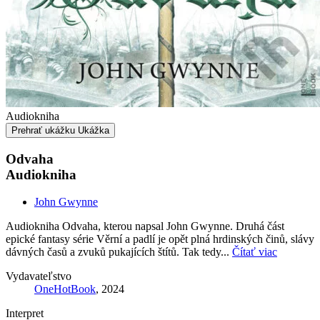
Audiokniha
Prehrať ukážku
Ukážka
Odvaha
Audiokniha
John Gwynne
Audiokniha Odvaha, kterou napsal John Gwynne. Druhá část
epické fantasy série Věrní a padlí je opět plná hrdinských činů, slávy
dávných časů a zvuků pukajících štítů. Tak tedy...
Čítať viac
Vydavateľstvo
OneHotBook
, 2024
Interpret