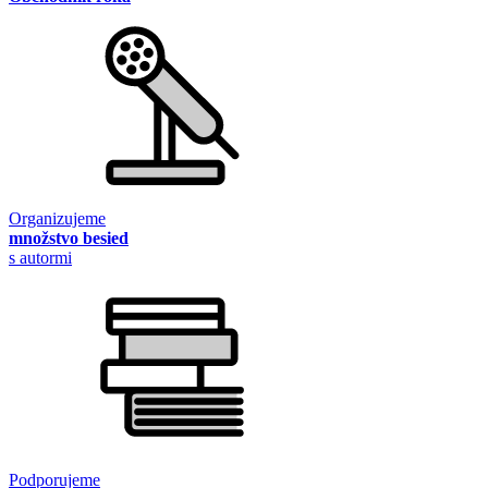
Organizujeme
množstvo besied
s autormi
Podporujeme