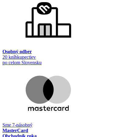
Osobný odber
20 kníhkupectiev
po celom Slovensku
Sme 7-násobný
MasterCard
Obchodník roka