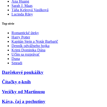
Ana Huang
Sarah J. Maas
Táňa Keleová Vasilková
Lucinda Riley
Top série
Romantické úteky
Harry Potter
Kapitán Stein a Notár Barbarič
Denník odvážneho bojka
Krimi Dominika Dána
Učím sa rozprávať
Duna
Smradi
Darčekové poukážky
Čítačky e-kníh
Vecičky od Martinusu
Káva, čaj a pochutiny