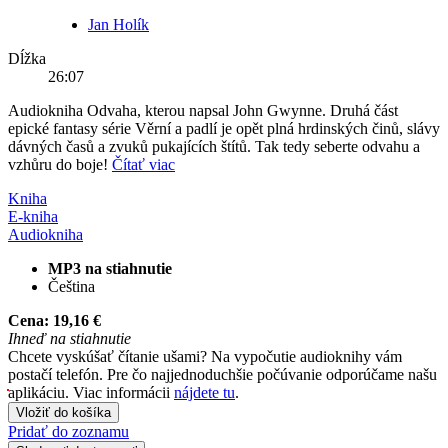
Jan Holík
Dĺžka
26:07
Audiokniha Odvaha, kterou napsal John Gwynne. Druhá část
epické fantasy série Věrní a padlí je opět plná hrdinských činů, slávy
dávných časů a zvuků pukajících štítů. Tak tedy seberte odvahu a
vzhůru do boje!
Čítať viac
Kniha
E-kniha
Audiokniha
MP3 na stiahnutie
Čeština
Cena:
19,16 €
Ihneď na stiahnutie
Chcete vyskúšať čítanie ušami? Na vypočutie audioknihy vám
postačí telefón. Pre čo najjednoduchšie počúvanie odporúčame našu
aplikáciu. Viac informácii
nájdete tu
.
Vložiť do košíka
Pridať do zoznamu