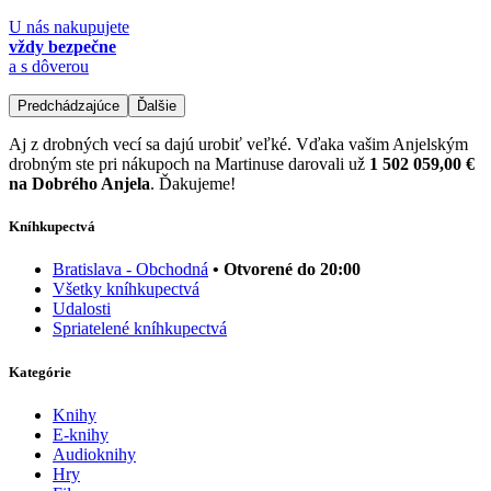
U nás nakupujete
vždy bezpečne
a s dôverou
Predchádzajúce
Ďalšie
Aj z drobných vecí sa dajú urobiť veľké. Vďaka vašim Anjelským
drobným ste pri nákupoch na Martinuse darovali už
1 502 059,00 €
na Dobrého Anjela
. Ďakujeme!
Kníhkupectvá
Bratislava - Obchodná
• Otvorené do 20:00
Všetky kníhkupectvá
Udalosti
Spriatelené kníhkupectvá
Kategórie
Knihy
E-knihy
Audioknihy
Hry