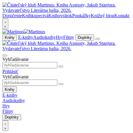
Doručenie
Kníhkupectvá
Knihovrátok
Poukážky
Knižný blog
Kontakt
E-knihy
Audioknihy
Hry
Filmy
Knihy
Doplnky
Vyhľadávanie
Prihlásiť
Vyhľadávanie
Knihy
E-knihy
Audioknihy
Hry
Filmy
Doplnky