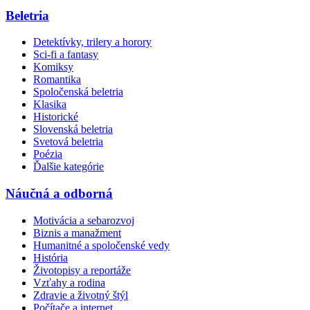
Beletria
Detektívky, trilery a horory
Sci-fi a fantasy
Komiksy
Romantika
Spoločenská beletria
Klasika
Historické
Slovenská beletria
Svetová beletria
Poézia
Ďalšie kategórie
Náučná a odborná
Motivácia a sebarozvoj
Biznis a manažment
Humanitné a spoločenské vedy
História
Životopisy a reportáže
Vzťahy a rodina
Zdravie a životný štýl
Počítače a internet