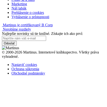
Marketing
Náš labák
Prehlásenie o cookies
Vyhlásenie o prístupnosti
Martinus je certifikovaný B Corp
Nerobíme rozdiely
Najlepšie novinky sú tie knižné. Získajte ich ako prví:
Odoslať
© 2000-2026 Martinus. Internetové kníhkupectvo. Všetky práva
vyhradené.
Nastaviť cookies
Ochrana súkromia
Obchodné podmienky