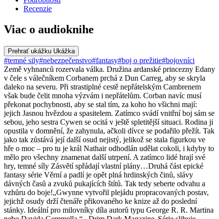
Recenzie
Viac o audioknihe
Prehrať ukážku
Ukážka
#temné sily
#nebezpečenstvo
#fantasy
#boj o prežitie
#bojovníci
Země vyhnanců rozervala válka. Družina ardanské princezny Edany
v čele s válečníkem Corbanem prchá z Dun Carreg, aby se skryla
daleko na severu. Při strastiplné cestě nepřátelským Cambrenem
však bude čelit mnoha výzvám i nepřátelům. Corban navíc musí
překonat pochybnosti, aby se stal tím, za koho ho všichni mají:
jejich Jasnou hvězdou a spasitelem. Zatímco svádí vnitřní boj sám se
sebou, jeho sestra Cywen se ocitá v ještě spletitější situaci. Rodina ji
opustila v domnění, že zahynula, ačkoli dívce se podařilo přežít. Tak
jako tak zůstává její další osud nejistý, jelikož se stala figurkou ve
hře o moc – pro tu je král Nathair odhodlán udělat cokoli, i kdyby to
mělo pro všechny znamenat další utrpení. A zatímco lidé hrají své
hry, temné síly Zásvětí spřádají vlastní plány…Druhá část epické
fantasy série Věrní a padlí je opět plná hrdinských činů, slávy
dávných časů a zvuků pukajících štítů. Tak tedy seberte odvahu a
vzhůru do boje!„Gwynne vytvořil plejádu propracovaných postav,
jejichž osudy drží čtenáře přikovaného ke knize až do poslední
stánky. Ideální pro milovníky díla autorů typu George R. R. Martina
nebo Davida Gemmella.“– Drim Dark Magazine„Série slibuje