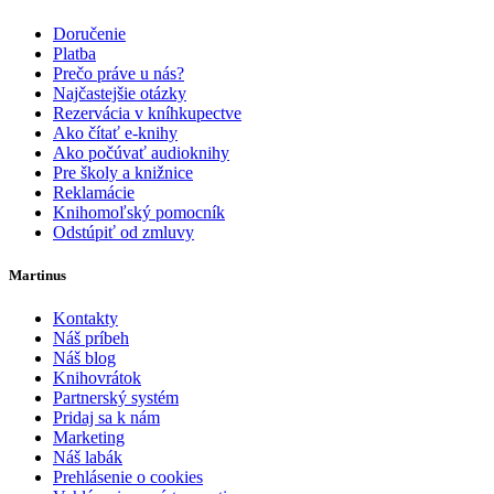
Doručenie
Platba
Prečo práve u nás?
Najčastejšie otázky
Rezervácia v kníhkupectve
Ako čítať e-knihy
Ako počúvať audioknihy
Pre školy a knižnice
Reklamácie
Knihomoľský pomocník
Odstúpiť od zmluvy
Martinus
Kontakty
Náš príbeh
Náš blog
Knihovrátok
Partnerský systém
Pridaj sa k nám
Marketing
Náš labák
Prehlásenie o cookies