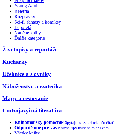
Pre pubertiakov
Young Adult
Beletria
Rozprávky
Sci-fi, fantasy a komiksy
Leporelá
Náučné knihy
Ďalšie kategórie
Životopisy a reportáže
Kuchárky
Učebnice a slovníky
Náboženstvo a ezoterika
Mapy a cestovanie
Cudzojazyčná literatúra
Knihomoľský pomocník
Spýtajte sa Sherlocka, čo čítať
Odporúčame pre vás
Knižné tipy ušité na mieru vám
Všetky knihy