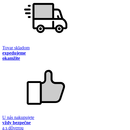
Tovar skladom
expedujeme
okamžite
U nás nakupujete
vždy bezpečne
a s dôverou