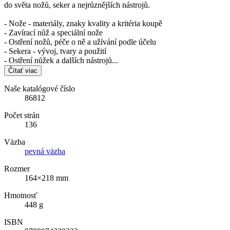
do světa nožů, seker a nejrůznějších nástrojů.
- Nože - materiály, znaky kvality a kritéria koupě
- Zavírací nůž a speciální nože
- Ostření nožů, péče o ně a užívání podle účelu
- Sekera - vývoj, tvary a použití
- Ostření nůžek a dalších nástrojů...
Čítať viac
Naše katalógové číslo
86812
Počet strán
136
Väzba
pevná väzba
Rozmer
164×218 mm
Hmotnosť
448 g
ISBN