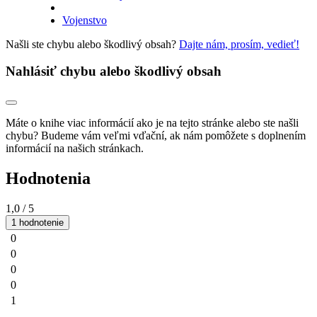
Vojenstvo
Našli ste chybu alebo škodlivý obsah?
Dajte nám, prosím, vedieť!
Nahlásiť chybu alebo škodlivý obsah
Máte o knihe viac informácií ako je na tejto stránke alebo ste našli
chybu? Budeme vám veľmi vďační, ak nám pomôžete s doplnením
informácií na našich stránkach.
Hodnotenia
1,0
/ 5
1 hodnotenie
0
0
0
0
1