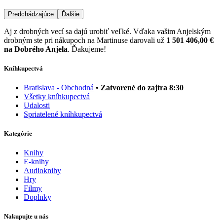
Predchádzajúce
Ďalšie
Aj z drobných vecí sa dajú urobiť veľké. Vďaka vašim Anjelským
drobným ste pri nákupoch na Martinuse darovali už
1 501 406,00 €
na Dobrého Anjela
. Ďakujeme!
Kníhkupectvá
Bratislava - Obchodná
• Zatvorené do zajtra 8:30
Všetky kníhkupectvá
Udalosti
Spriatelené kníhkupectvá
Kategórie
Knihy
E-knihy
Audioknihy
Hry
Filmy
Doplnky
Nakupujte u nás