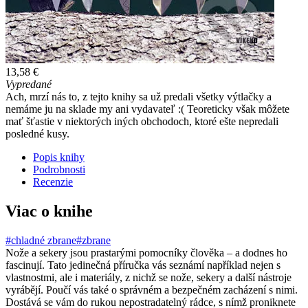
13,58 €
Vypredané
Ach, mrzí nás to, z tejto knihy sa už predali všetky výtlačky a
nemáme ju na sklade my ani vydavateľ :( Teoreticky však môžete
mať šťastie v niektorých iných obchodoch, ktoré ešte nepredali
posledné kusy.
Popis knihy
Podrobnosti
Recenzie
Viac o knihe
#chladné zbrane
#zbrane
Nože a sekery jsou prastarými pomocníky člověka – a dodnes ho
fascinují. Tato jedinečná příručka vás seznámí například nejen s
vlastnostmi, ale i materiály, z nichž se nože, sekery a další nástroje
vyrábějí. Poučí vás také o správném a bezpečném zacházení s nimi.
Dostává se vám do rukou nepostradatelný rádce, s nímž proniknete