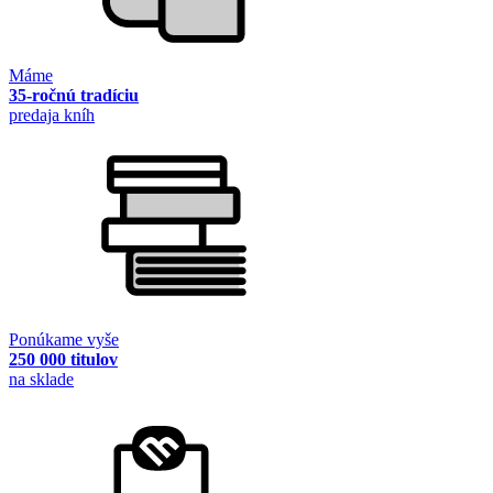
Máme
35-ročnú tradíciu
predaja kníh
Ponúkame vyše
250 000 titulov
na sklade