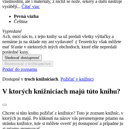
vlastnostmi, ale i materiály, z nichž se nože, sekery a další nástroje
vyrábějí...
Čítať viac
Pevná väzba
Čeština
Vypredané
Ach, mrzí nás to, z tejto knihy sa už predali všetky výtlačky a
nemáme ju na sklade my ani vydavateľ :( Teoreticky však môžete
mať šťastie v niektorých iných obchodoch, ktoré ešte nepredali
posledné kusy.
Sledovať dostupnosť
Rezervovať v kníhkupectve
Pridať do zoznamu
Dostupné v
troch knižniciach
.
Požičať v knižnici
V ktorých knižniciach majú túto knihu?
Chcete si túto knihu požičať z knižnice? Toto je zoznam knižníc, v
ktorých ju majú. Po kliknutí na názov vás presmerujeme priamo na
stránku knižnice, kde si môžete overiť jej dostupnosť a prípadne ju
aj priamo rezervovať.