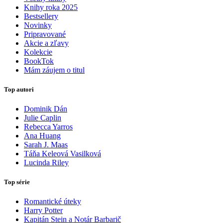
Knihy roka 2025
Bestsellery
Novinky
Pripravované
Akcie a zľavy
Kolekcie
BookTok
Mám záujem o titul
Top autori
Dominik Dán
Julie Caplin
Rebecca Yarros
Ana Huang
Sarah J. Maas
Táňa Keleová Vasilková
Lucinda Riley
Top série
Romantické úteky
Harry Potter
Kapitán Stein a Notár Barbarič