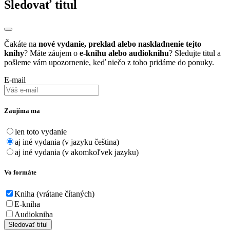
Sledovať titul
Čakáte na
nové vydanie, preklad alebo naskladnenie tejto
knihy
? Máte záujem o
e-knihu alebo audioknihu
? Sledujte titul a
pošleme vám upozornenie, keď niečo z toho pridáme do ponuky.
E-mail
Zaujíma ma
len toto vydanie
aj iné vydania (v jazyku čeština)
aj iné vydania (v akomkoľvek jazyku)
Vo formáte
Kniha (vrátane čítaných)
E-kniha
Audiokniha
Sledovať titul