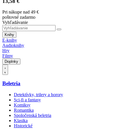
13,58 €
Pri nákupe nad 49 €
poštovné zadarmo
Vyhľadávanie
Knihy
E-knihy
Audioknihy
Hry
Filmy
Doplnky
Beletria
Detektívky, trilery a horory
Sci-fi a fantasy
Komiksy
Romantika
Spoločenská beletria
Klasika
Historické