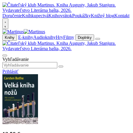
Doručenie
Kníhkupectvá
Knihovrátok
Poukážky
Knižný blog
Kontakt
E-knihy
Audioknihy
Hry
Filmy
Knihy
Doplnky
Vyhľadávanie
Prihlásiť