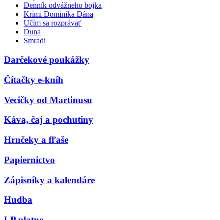
Denník odvážneho bojka
Krimi Dominika Dána
Učím sa rozprávať
Duna
Smradi
Darčekové poukážky
Čítačky e-kníh
Vecičky od Martinusu
Káva, čaj a pochutiny
Hrnčeky a fľaše
Papiernictvo
Zápisníky a kalendáre
Hudba
LP platne