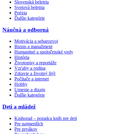
Slovenská beletria
Svetová beletria
Poézia
Ďalšie kategórie
Náučná a odborná
Motivácia a sebarozvoj
Biznis a manažment
Humanitné a spoločenské vedy
História
Životopisy a reportáže
Vzťahy a rodina
Zdravie a životný štýl
Počítače a internet
Hobby
Umenie a dizajn
Ďalšie kategórie
Deti a mládež
Knihorad – poradca kníh pre deti
Pre najmenších
Pre prvákov