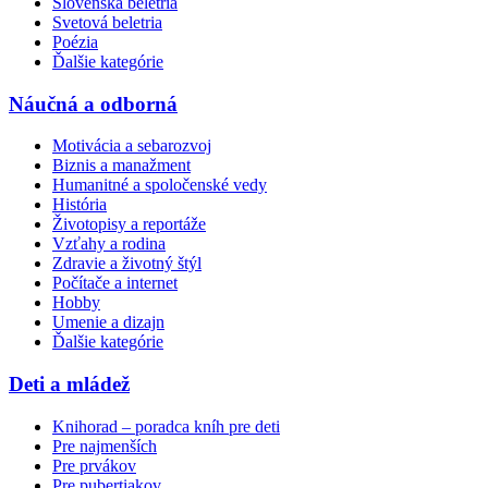
Slovenská beletria
Svetová beletria
Poézia
Ďalšie kategórie
Náučná a odborná
Motivácia a sebarozvoj
Biznis a manažment
Humanitné a spoločenské vedy
História
Životopisy a reportáže
Vzťahy a rodina
Zdravie a životný štýl
Počítače a internet
Hobby
Umenie a dizajn
Ďalšie kategórie
Deti a mládež
Knihorad – poradca kníh pre deti
Pre najmenších
Pre prvákov
Pre pubertiakov