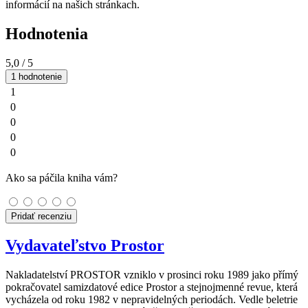
informácií na našich stránkach.
Hodnotenia
5,0
/ 5
1 hodnotenie
1
0
0
0
0
Ako sa páčila kniha vám?
Pridať recenziu
Vydavateľstvo Prostor
Nakladatelství PROSTOR vzniklo v prosinci roku 1989 jako přímý
pokračovatel samizdatové edice Prostor a stejnojmenné revue, která
vycházela od roku 1982 v nepravidelných periodách. Vedle beletrie