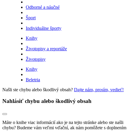
Odborné a náučné
Šport
Individuálne športy
Knihy
Životopisy a reportáže
Životopisy
Knihy
Beletria
Našli ste chybu alebo škodlivý obsah?
Dajte nám, prosím, vedieť!
Nahlásiť chybu alebo škodlivý obsah
Máte o knihe viac informácií ako je na tejto stránke alebo ste našli
chybu? Budeme vám veľmi vďační, ak nám pomôžete s doplnením