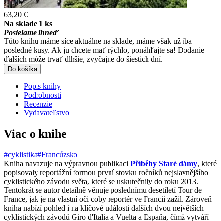
63,20 €
Na sklade 1 ks
Posielame ihneď
Túto knihu máme síce aktuálne na sklade, máme však už iba
posledné kusy. Ak ju chcete mať rýchlo, ponáhľajte sa! Dodanie
ďalších môže trvať dlhšie, zvyčajne do šiestich dní.
Do košíka
Popis knihy
Podrobnosti
Recenzie
Vydavateľstvo
Viac o knihe
#cyklistika
#Francúzsko
Kniha navazuje na výpravnou publikaci
Příběhy Staré dámy
, které
popisovaly reportážní formou první stovku ročníků nejslavnějšího
cyklistického závodu světa, které se uskutečnily do roku 2013.
Tentokrát se autor detailně věnuje poslednímu desetiletí Tour de
France, jak je na vlastní oči coby reportér ve Francii zažil. Zároveň
kniha nabízí pohled i na klíčové události dalších dvou největších
cyklistických závodů Giro d'Italia a Vuelta a Espaňa, čímž vytváří