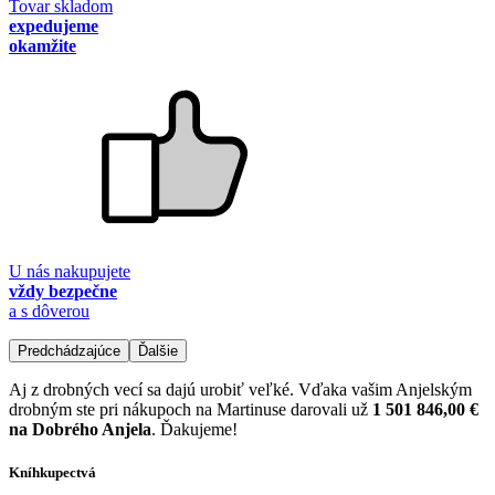
Tovar skladom
expedujeme
okamžite
U nás nakupujete
vždy bezpečne
a s dôverou
Predchádzajúce
Ďalšie
Aj z drobných vecí sa dajú urobiť veľké. Vďaka vašim Anjelským
drobným ste pri nákupoch na Martinuse darovali už
1 501 846,00 €
na Dobrého Anjela
. Ďakujeme!
Kníhkupectvá