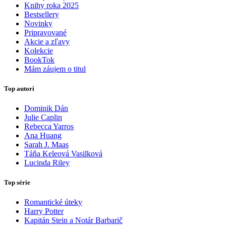
Knihy roka 2025
Bestsellery
Novinky
Pripravované
Akcie a zľavy
Kolekcie
BookTok
Mám záujem o titul
Top autori
Dominik Dán
Julie Caplin
Rebecca Yarros
Ana Huang
Sarah J. Maas
Táňa Keleová Vasilková
Lucinda Riley
Top série
Romantické úteky
Harry Potter
Kapitán Stein a Notár Barbarič