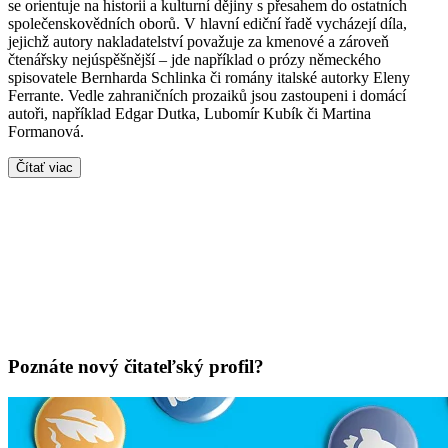
se orientuje na historii a kulturní dějiny s přesahem do ostatních
společenskovědních oborů. V hlavní ediční řadě vycházejí díla,
jejichž autory nakladatelství považuje za kmenové a zároveň
čtenářsky nejúspěšnější – jde například o prózy německého
spisovatele Bernharda Schlinka či romány italské autorky Eleny
Ferrante. Vedle zahraničních prozaiků jsou zastoupeni i domácí
autoři, například Edgar Dutka, Lubomír Kubík či Martina
Formanová.
Čítať viac
Poznáte nový čitateľský profil?