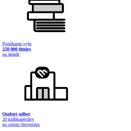
Ponúkame vyše
250 000 titulov
na sklade
Osobný odber
20 kníhkupectiev
po celom Slovensku