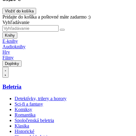
Vložiť do košíka
Pridajte do košíka a poštovné máte zadarmo :)
Vyhľadávanie
Knihy
E-knihy
Audioknihy
Hry
Filmy
Doplnky
Beletria
Detektívky, trilery a horory
Sci-fi a fantasy
Komiksy
Romantika
Spoločenská beletria
Klasika
Historické