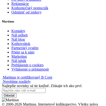
Reklamácie
Knihomoľský pomocník
Odstúpiť od zmluvy
Martinus
Kontakty
Náš príbeh
Náš blog
Knihovrátok
Partnerský systém
Pridaj sa k nám
Marketing
Náš labák
Prehlásenie o cookies
Vyhlásenie o prístupnosti
Martinus je certifikovaný B Corp
Nerobíme rozdiely
Najlepšie novinky sú tie knižné. Získajte ich ako prví:
Odoslať
© 2000-2026 Martinus. Internetové kníhkupectvo. Všetky práva