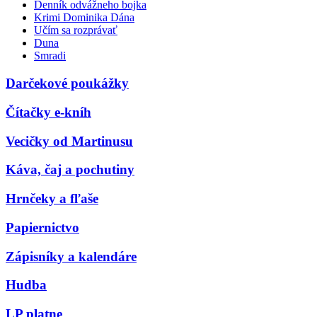
Denník odvážneho bojka
Krimi Dominika Dána
Učím sa rozprávať
Duna
Smradi
Darčekové poukážky
Čítačky e-kníh
Vecičky od Martinusu
Káva, čaj a pochutiny
Hrnčeky a fľaše
Papiernictvo
Zápisníky a kalendáre
Hudba
LP platne