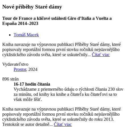
Nové příběhy Staré dámy
Tour de France a klíčové události Giro d’Italia a Vuelta a
Espaňa 2014–2023
Tomáš Macek
Kniha navazuje na výpravnou publikaci Příběhy Staré dámy, které
popisovaly reportážní formou první stovku ročníků nejslavnějšího
cyklistického závodu světa, které se uskutečnily...
Čítať viac
Vydavateľstvo
Prostor
, 2024
896 strán
16-17 hodín čítania
Vychádzame z priemerného údaju o rýchlosti čítania 230 slov
za minútu, od knihy ku knihe a čitateľa ku čitateľovi sa to
však môže líšiť.
Kniha navazuje na výpravnou publikaci Příběhy Staré dámy, které
popisovaly reportážní formou první stovku ročníků nejslavnějšího
cyklistického závodu světa, které se uskutečnily do roku 2013.
Tentokrát se autor detailně...
Čítať viac