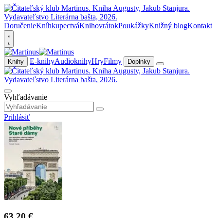
Doručenie
Kníhkupectvá
Knihovrátok
Poukážky
Knižný blog
Kontakt
E-knihy
Audioknihy
Hry
Filmy
Knihy
Doplnky
Vyhľadávanie
Prihlásiť
63,20 €