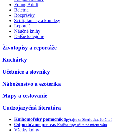
Young Adult
Beletria
Rozprávky
Sci-fi, fantasy a komiksy
Leporelá
Náučné knihy
Ďalšie kategórie
Životopisy a reportáže
Kuchárky
Učebnice a slovníky
Náboženstvo a ezoterika
Mapy a cestovanie
Cudzojazyčná literatúra
Knihomoľský pomocník
Spýtajte sa Sherlocka, čo čítať
Odporúčame pre vás
Knižné tipy ušité na mieru vám
Všetky knihy