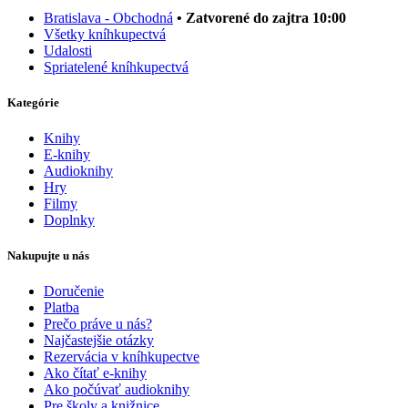
Bratislava - Obchodná
• Zatvorené do zajtra 10:00
Všetky kníhkupectvá
Udalosti
Spriatelené kníhkupectvá
Kategórie
Knihy
E-knihy
Audioknihy
Hry
Filmy
Doplnky
Nakupujte u nás
Doručenie
Platba
Prečo práve u nás?
Najčastejšie otázky
Rezervácia v kníhkupectve
Ako čítať e-knihy
Ako počúvať audioknihy
Pre školy a knižnice