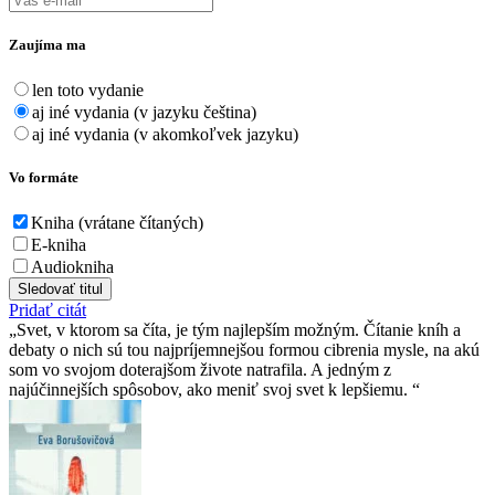
Zaujíma ma
len toto vydanie
aj iné vydania (v jazyku čeština)
aj iné vydania (v akomkoľvek jazyku)
Vo formáte
Kniha (vrátane čítaných)
E-kniha
Audiokniha
Sledovať titul
Pridať citát
Svet, v ktorom sa číta, je tým najlepším možným. Čítanie kníh a
debaty o nich sú tou najpríjemnejšou formou cibrenia mysle, na akú
som vo svojom doterajšom živote natrafila. A jedným z
najúčinnejších spôsobov, ako meniť svoj svet k lepšiemu.