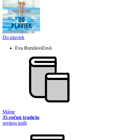
Do plaviek
Eva Borušovičová
Máme
35-ročnú tradíciu
predaja kníh