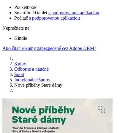
Pocketbook
Smartfón či tablet
s podporovanou aplikáciou
Počítač
s podporovanou aplikáciou
Neprečítate na:
Kindle
Ako čítať e-knihy zabezpečené cez Adobe DRM?
Knihy
Odborné a náučné
Šport
Individuálne športy
Nové příběhy Staré dámy