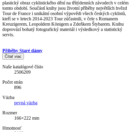
plastický obraz cyklistického dění na třítýdenních závodech v celém
tomto období. Součástí knihy jsou životní příběhy největších hvězd
Tour de France i unikátní osobní výpovědi všech českých cyklistů,
kteří se v letech 2014-2023 Tour zúčastnili, v čele s Romanem
Kreuzigerem, Leopoldem Königem a Zdeňkem Štybarem. Knihu
doprovází bohatý fotografický materiál i výsledkový a statistický
servis.
Příběhy Staré dámy
Čítať viac
Naše katalógové číslo
2506209
Počet strán
896
Väzba
pevná väzba
Rozmer
166×222 mm
Hmotnosť