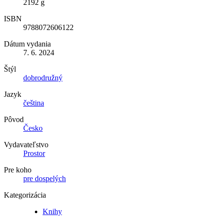
2192 g
ISBN
9788072606122
Dátum vydania
7. 6. 2024
Štýl
dobrodružný
Jazyk
čeština
Pôvod
Česko
Vydavateľstvo
Prostor
Pre koho
pre dospelých
Kategorizácia
Knihy