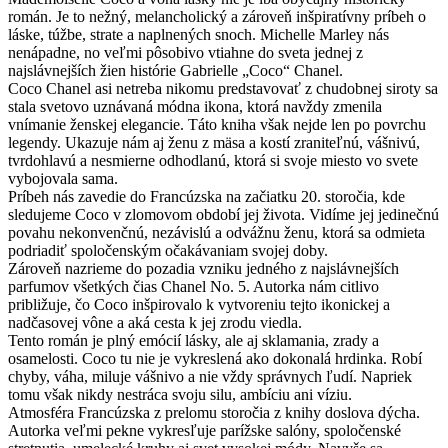
román. Je to nežný, melancholický a zároveň inšpiratívny príbeh o
láske, túžbe, strate a naplnených snoch. Michelle Marley nás
nenápadne, no veľmi pôsobivo vtiahne do sveta jednej z
najslávnejších žien histórie Gabrielle „Coco“ Chanel.
Coco Chanel asi netreba nikomu predstavovať z chudobnej siroty sa
stala svetovo uznávaná módna ikona, ktorá navždy zmenila
vnímanie ženskej elegancie. Táto kniha však nejde len po povrchu
legendy. Ukazuje nám aj ženu z mäsa a kostí zraniteľnú, vášnivú,
tvrdohlavú a nesmierne odhodlanú, ktorá si svoje miesto vo svete
vybojovala sama.
Príbeh nás zavedie do Francúzska na začiatku 20. storočia, kde
sledujeme Coco v zlomovom období jej života. Vidíme jej jedinečnú
povahu nekonvenčnú, nezávislú a odvážnu ženu, ktorá sa odmieta
podriadiť spoločenským očakávaniam svojej doby.
Zároveň nazrieme do pozadia vzniku jedného z najslávnejších
parfumov všetkých čias Chanel No. 5. Autorka nám citlivo
približuje, čo Coco inšpirovalo k vytvoreniu tejto ikonickej a
nadčasovej vône a aká cesta k jej zrodu viedla.
Tento román je plný emócií lásky, ale aj sklamania, zrady a
osamelosti. Coco tu nie je vykreslená ako dokonalá hrdinka. Robí
chyby, váha, miluje vášnivo a nie vždy správnych ľudí. Napriek
tomu však nikdy nestráca svoju silu, ambíciu ani víziu.
Atmosféra Francúzska z prelomu storočia z knihy doslova dýcha.
Autorka veľmi pekne vykresľuje parížske salóny, spoločenské