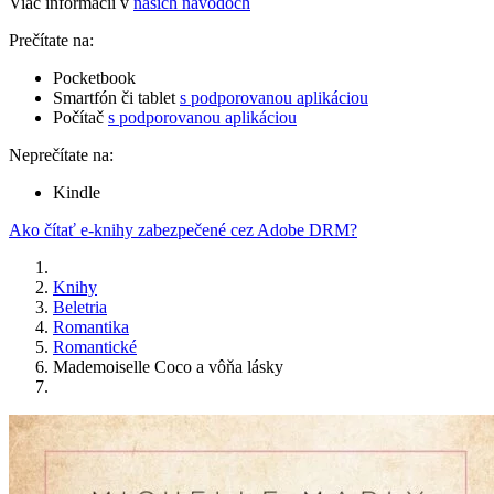
Viac informácií v
našich návodoch
Prečítate na:
Pocketbook
Smartfón či tablet
s podporovanou aplikáciou
Počítač
s podporovanou aplikáciou
Neprečítate na:
Kindle
Ako čítať e-knihy zabezpečené cez Adobe DRM?
Knihy
Beletria
Romantika
Romantické
Mademoiselle Coco a vôňa lásky