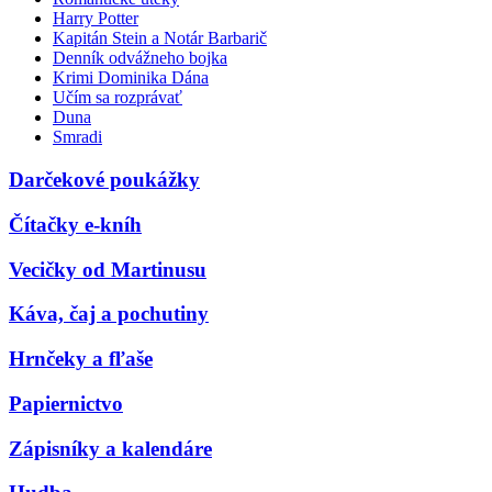
Harry Potter
Kapitán Stein a Notár Barbarič
Denník odvážneho bojka
Krimi Dominika Dána
Učím sa rozprávať
Duna
Smradi
Darčekové poukážky
Čítačky e-kníh
Vecičky od Martinusu
Káva, čaj a pochutiny
Hrnčeky a fľaše
Papiernictvo
Zápisníky a kalendáre