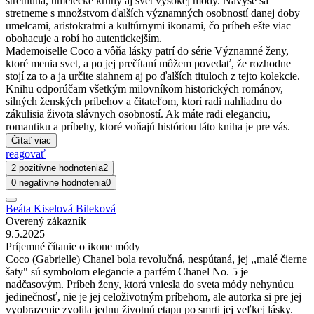
stretnutia, umelecké kruhy aj svet vysokej módy. Navyše sa
stretneme s množstvom ďalších významných osobností danej doby
umelcami, aristokratmi a kultúrnymi ikonami, čo príbeh ešte viac
obohacuje a robí ho autentickejším.
Mademoiselle Coco a vôňa lásky patrí do série Významné ženy,
ktoré menia svet, a po jej prečítaní môžem povedať, že rozhodne
stojí za to a ja určite siahnem aj po ďalších tituloch z tejto kolekcie.
Knihu odporúčam všetkým milovníkom historických románov,
silných ženských príbehov a čitateľom, ktorí radi nahliadnu do
zákulisia života slávnych osobností. Ak máte radi eleganciu,
romantiku a príbehy, ktoré voňajú históriou táto kniha je pre vás.
Čítať viac
reagovať
2 pozitívne hodnotenia
2
0 negatívne hodnotenia
0
Beáta Kiselová Bileková
Overený zákazník
9.5.2025
Príjemné čítanie o ikone módy
Coco (Gabrielle) Chanel bola revolučná, nespútaná, jej ,,malé čierne
šaty" sú symbolom elegancie a parfém Chanel No. 5 je
nadčasovým. Príbeh ženy, ktorá vniesla do sveta módy nehynúcu
jedinečnosť, nie je jej celoživotným príbehom, ale autorka si pre jej
vyobrazenie zvolila jednu životnú etapu po smrti jej veľkej lásky.