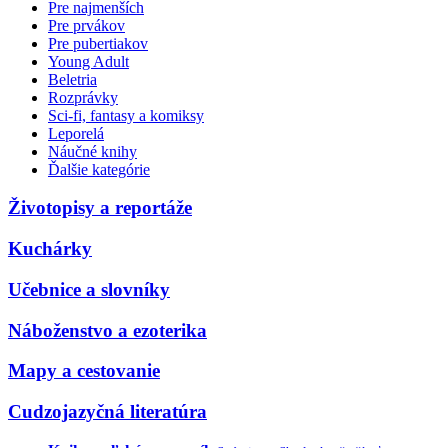
Pre najmenších
Pre prvákov
Pre pubertiakov
Young Adult
Beletria
Rozprávky
Sci-fi, fantasy a komiksy
Leporelá
Náučné knihy
Ďalšie kategórie
Životopisy a reportáže
Kuchárky
Učebnice a slovníky
Náboženstvo a ezoterika
Mapy a cestovanie
Cudzojazyčná literatúra