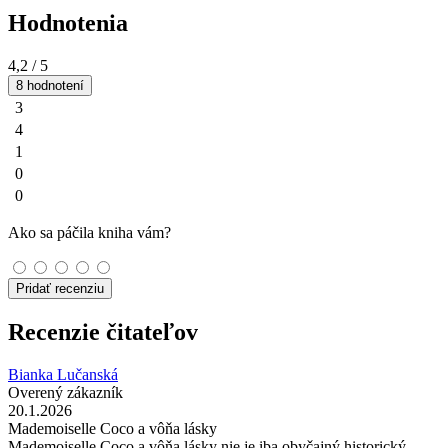
Hodnotenia
4,2
/ 5
8 hodnotení
3
4
1
0
0
Ako sa páčila kniha vám?
Pridať recenziu
Recenzie čitateľov
Bianka Lučanská
Overený zákazník
20.1.2026
Mademoiselle Coco a vôňa lásky
Mademoiselle Coco a vôňa lásky nie je iba obyčajný historický