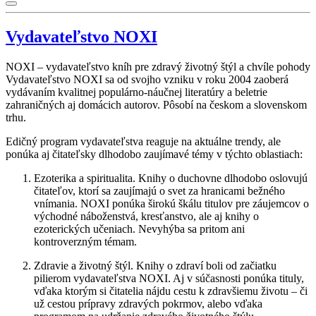
Vydavateľstvo NOXI
NOXI – vydavateľstvo kníh pre zdravý životný štýl a chvíle pohody
Vydavateľstvo NOXI sa od svojho vzniku v roku 2004 zaoberá
vydávaním kvalitnej populárno-náučnej literatúry a beletrie
zahraničných aj domácich autorov. Pôsobí na českom a slovenskom
trhu.
Edičný program vydavateľstva reaguje na aktuálne trendy, ale
ponúka aj čitateľsky dlhodobo zaujímavé témy v týchto oblastiach:
Ezoterika a spiritualita. Knihy o duchovne dlhodobo oslovujú
čitateľov, ktorí sa zaujímajú o svet za hranicami bežného
vnímania. NOXI ponúka širokú škálu titulov pre záujemcov o
východné náboženstvá, kresťanstvo, ale aj knihy o
ezoterických učeniach. Nevyhýba sa pritom ani
kontroverzným témam.
Zdravie a životný štýl. Knihy o zdraví boli od začiatku
pilierom vydavateľstva NOXI. Aj v súčasnosti ponúka tituly,
vďaka ktorým si čitatelia nájdu cestu k zdravšiemu životu – či
už cestou prípravy zdravých pokrmov, alebo vďaka