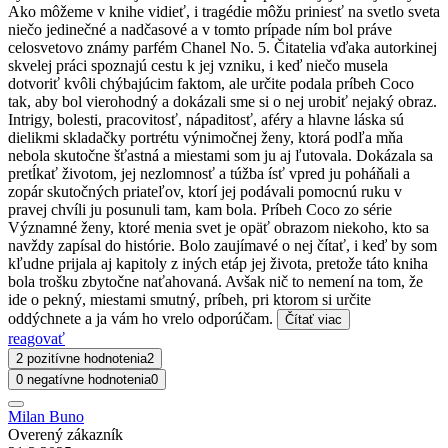
Ako môžeme v knihe vidieť, i tragédie môžu priniesť na svetlo sveta
niečo jedinečné a nadčasové a v tomto prípade ním bol práve
celosvetovo známy parfém Chanel No. 5. Čitatelia vďaka autorkinej
skvelej práci spoznajú cestu k jej vzniku, i keď niečo musela
dotvoriť kvôli chýbajúcim faktom, ale určite podala príbeh Coco
tak, aby bol vierohodný a dokázali sme si o nej urobiť nejaký obraz.
Intrigy, bolesti, pracovitosť, nápaditosť, aféry a hlavne láska sú
dielikmi skladačky portrétu výnimočnej ženy, ktorá podľa mňa
nebola skutočne šťastná a miestami som ju aj ľutovala. Dokázala sa
pretĺkať životom, jej nezlomnosť a túžba ísť vpred ju poháňali a
zopár skutočných priateľov, ktorí jej podávali pomocnú ruku v
pravej chvíli ju posunuli tam, kam bola. Príbeh Coco zo série
Významné ženy, ktoré menia svet je opäť obrazom niekoho, kto sa
navždy zapísal do histórie. Bolo zaujímavé o nej čítať, i keď by som
kľudne prijala aj kapitoly z iných etáp jej života, pretože táto kniha
bola trošku zbytočne naťahovaná. Avšak nič to nemení na tom, že
ide o pekný, miestami smutný, príbeh, pri ktorom si určite
oddýchnete a ja vám ho vrelo odporúčam.
Čítať viac
reagovať
2 pozitívne hodnotenia
2
0 negatívne hodnotenia
0
Milan Buno
Overený zákazník