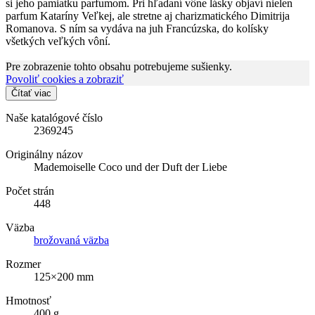
si jeho pamiatku parfumom. Pri hľadaní vône lásky objaví nielen
parfum Kataríny Veľkej, ale stretne aj charizmatického Dimitrija
Romanova. S ním sa vydáva na juh Francúzska, do kolísky
všetkých veľkých vôní.
Pre zobrazenie tohto obsahu potrebujeme sušienky.
Povoliť cookies a zobraziť
Čítať viac
Naše katalógové číslo
2369245
Originálny názov
Mademoiselle Coco und der Duft der Liebe
Počet strán
448
Väzba
brožovaná väzba
Rozmer
125×200 mm
Hmotnosť
400 g