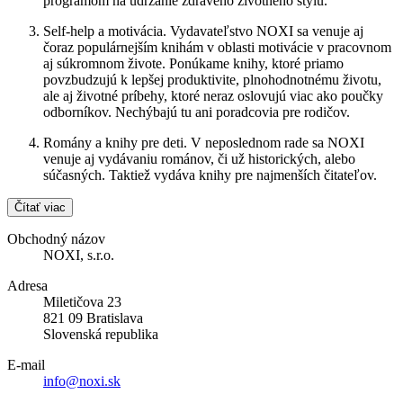
programom na udržanie zdravého životného štýlu.
Self-help a motivácia. Vydavateľstvo NOXI sa venuje aj
čoraz populárnejším knihám v oblasti motivácie v pracovnom
aj súkromnom živote. Ponúkame knihy, ktoré priamo
povzbudzujú k lepšej produktivite, plnohodnotnému životu,
ale aj životné príbehy, ktoré neraz oslovujú viac ako poučky
odborníkov. Nechýbajú tu ani poradcovia pre rodičov.
Romány a knihy pre deti. V neposlednom rade sa NOXI
venuje aj vydávaniu románov, či už historických, alebo
súčasných. Taktiež vydáva knihy pre najmenších čitateľov.
Čítať viac
Obchodný názov
NOXI, s.r.o.
Adresa
Miletičova 23
821 09 Bratislava
Slovenská republika
E-mail
info@noxi.sk