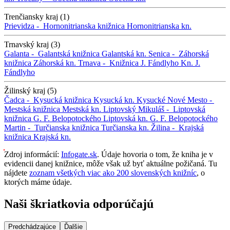
Trenčiansky kraj (1)
Prievidza -
Hornonitrianska knižnica
Hornonitrianska kn.
Trnavský kraj (3)
Galanta -
Galantská knižnica
Galantská kn.
Senica -
Záhorská
knižnica
Záhorská kn.
Trnava -
Knižnica J. Fándlyho
Kn. J.
Fándlyho
Žilinský kraj (5)
Čadca -
Kysucká knižnica
Kysucká kn.
Kysucké Nové Mesto -
Mestská knižnica
Mestská kn.
Liptovský Mikuláš -
Liptovská
knižnica G. F. Belopotockého
Liptovská kn. G. F. Belopotockého
Martin -
Turčianska knižnica
Turčianska kn.
Žilina -
Krajská
knižnica
Krajská kn.
Zdroj informácií:
Infogate.sk
. Údaje hovoria o tom, že kniha je v
evidencii danej knižnice, môže však už byť aktuálne požičaná. Tu
nájdete
zoznam všetkých viac ako 200 slovenských knižníc
, o
ktorých máme údaje.
Naši škriatkovia odporúčajú
Predchádzajúce
Ďalšie