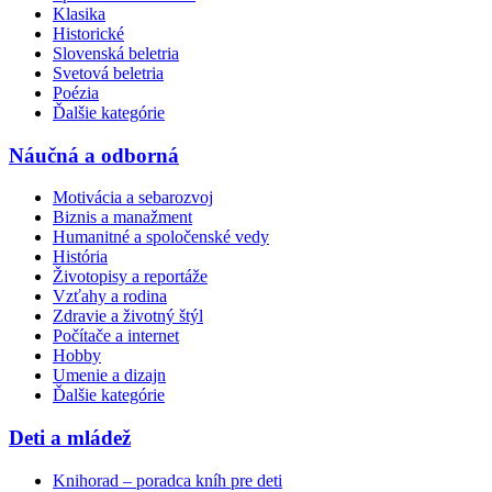
Klasika
Historické
Slovenská beletria
Svetová beletria
Poézia
Ďalšie kategórie
Náučná a odborná
Motivácia a sebarozvoj
Biznis a manažment
Humanitné a spoločenské vedy
História
Životopisy a reportáže
Vzťahy a rodina
Zdravie a životný štýl
Počítače a internet
Hobby
Umenie a dizajn
Ďalšie kategórie
Deti a mládež
Knihorad – poradca kníh pre deti