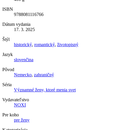
ISBN
9788081116766
Dátum vydania
17. 3. 2025
Štýl
historický
,
romantický
,
životopisný
Jazyk
slovenčina
Pôvod
Nemecko
,
zahraničný
Séria
Významné ženy, ktoré menia svet
Vydavateľstvo
NOXI
Pre koho
pre ženy
Kategorizácia