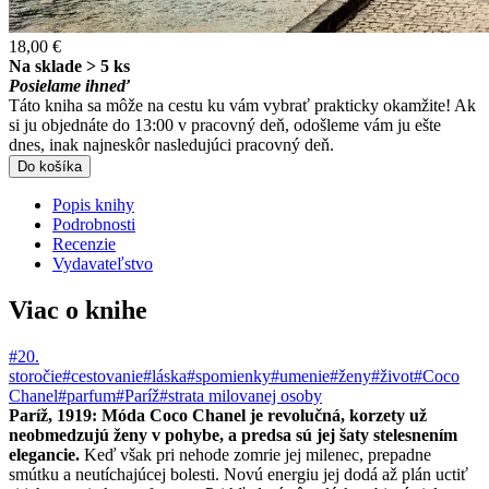
18,00 €
Na sklade > 5 ks
Posielame ihneď
Táto kniha sa môže na cestu ku vám vybrať prakticky okamžite! Ak
si ju objednáte do 13:00 v pracovný deň, odošleme vám ju ešte
dnes, inak najneskôr nasledujúci pracovný deň.
Do košíka
Popis knihy
Podrobnosti
Recenzie
Vydavateľstvo
Viac o knihe
#20.
storočie
#cestovanie
#láska
#spomienky
#umenie
#ženy
#život
#Coco
Chanel
#parfum
#Paríž
#strata milovanej osoby
Paríž, 1919: Móda Coco Chanel je revolučná, korzety už
neobmedzujú ženy v pohybe, a predsa sú jej šaty stelesnením
elegancie.
Keď však pri nehode zomrie jej milenec, prepadne
smútku a neutíchajúcej bolesti. Novú energiu jej dodá až plán uctiť