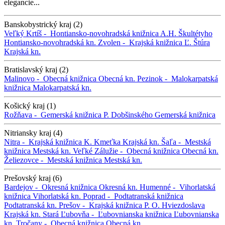
elegancie...
Banskobystrický kraj (2)
Veľký Krtíš -
Hontiansko-novohradská knižnica A.H. Škultétyho
Hontiansko-novohradská kn.
Zvolen -
Krajská knižnica Ľ. Štúra
Krajská kn.
Bratislavský kraj (2)
Malinovo -
Obecná knižnica
Obecná kn.
Pezinok -
Malokarpatská
knižnica
Malokarpatská kn.
Košický kraj (1)
Rožňava -
Gemerská knižnica P. Dobšinského
Gemerská knižnica
Nitriansky kraj (4)
Nitra -
Krajská knižnica K. Kmeťka
Krajská kn.
Šaľa -
Mestská
knižnica
Mestská kn.
Veľké Zálužie -
Obecná knižnica
Obecná kn.
Želiezovce -
Mestská knižnica
Mestská kn.
Prešovský kraj (6)
Bardejov -
Okresná knižnica
Okresná kn.
Humenné -
Vihorlatská
knižnica
Vihorlatská kn.
Poprad -
Podtatranská knižnica
Podtatranská kn.
Prešov -
Krajská knižnica P. O. Hviezdoslava
Krajská kn.
Stará Ľubovňa -
Ľubovnianska knižnica
Ľubovnianska
kn.
Tročany -
Obecná knižnica
Obecná kn.