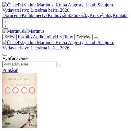
Doručenie
Kníhkupectvá
Knihovrátok
Poukážky
Knižný blog
Kontakt
E-knihy
Audioknihy
Hry
Filmy
Knihy
Doplnky
Vyhľadávanie
Prihlásiť