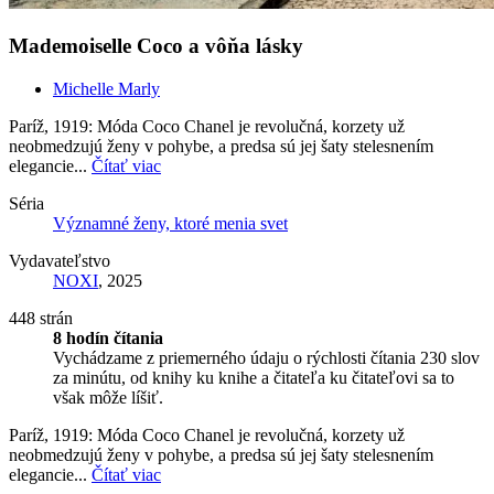
Mademoiselle Coco a vôňa lásky
Michelle Marly
Paríž, 1919: Móda Coco Chanel je revolučná, korzety už
neobmedzujú ženy v pohybe, a predsa sú jej šaty stelesnením
elegancie...
Čítať viac
Séria
Významné ženy, ktoré menia svet
Vydavateľstvo
NOXI
, 2025
448 strán
8 hodín čítania
Vychádzame z priemerného údaju o rýchlosti čítania 230 slov
za minútu, od knihy ku knihe a čitateľa ku čitateľovi sa to
však môže líšiť.
Paríž, 1919: Móda Coco Chanel je revolučná, korzety už
neobmedzujú ženy v pohybe, a predsa sú jej šaty stelesnením
elegancie...
Čítať viac