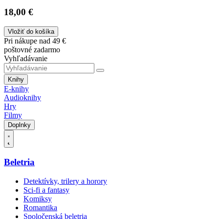
18,00 €
Vložiť do košíka
Pri nákupe nad 49 €
poštovné zadarmo
Vyhľadávanie
Knihy
E-knihy
Audioknihy
Hry
Filmy
Doplnky
Beletria
Detektívky, trilery a horory
Sci-fi a fantasy
Komiksy
Romantika
Spoločenská beletria