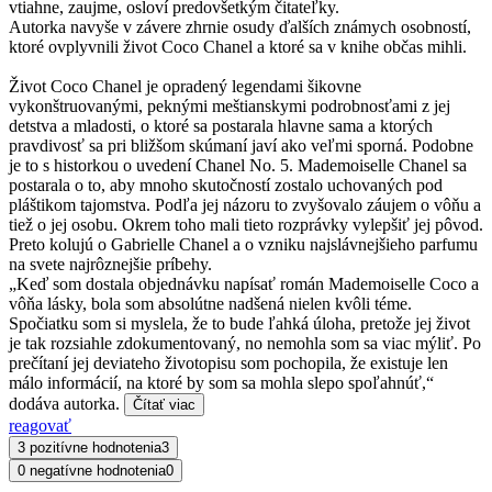
vtiahne, zaujme, osloví predovšetkým čitateľky.
Autorka navyše v závere zhrnie osudy ďalších známych osobností,
ktoré ovplyvnili život Coco Chanel a ktoré sa v knihe občas mihli.
Život Coco Chanel je opradený legendami šikovne
vykonštruovanými, peknými meštianskymi podrobnosťami z jej
detstva a mladosti, o ktoré sa postarala hlavne sama a ktorých
pravdivosť sa pri bližšom skúmaní javí ako veľmi sporná. Podobne
je to s historkou o uvedení Chanel No. 5. Mademoiselle Chanel sa
postarala o to, aby mnoho skutočností zostalo uchovaných pod
pláštikom tajomstva. Podľa jej názoru to zvyšovalo záujem o vôňu a
tiež o jej osobu. Okrem toho mali tieto rozprávky vylepšiť jej pôvod.
Preto kolujú o Gabrielle Chanel a o vzniku najslávnejšieho parfumu
na svete najrôznejšie príbehy.
„Keď som dostala objednávku napísať román Mademoiselle Coco a
vôňa lásky, bola som absolútne nadšená nielen kvôli téme.
Spočiatku som si myslela, že to bude ľahká úloha, pretože jej život
je tak rozsiahle zdokumentovaný, no nemohla som sa viac mýliť. Po
prečítaní jej deviateho životopisu som pochopila, že existuje len
málo informácií, na ktoré by som sa mohla slepo spoľahnúť,“
dodáva autorka.
Čítať viac
reagovať
3 pozitívne hodnotenia
3
0 negatívne hodnotenia
0