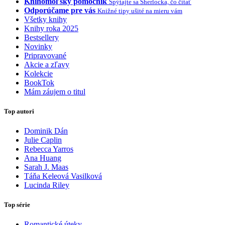
Knihomoľský pomocník
Spýtajte sa Sherlocka, čo čítať
Odporúčame pre vás
Knižné tipy ušité na mieru vám
Všetky knihy
Knihy roka 2025
Bestsellery
Novinky
Pripravované
Akcie a zľavy
Kolekcie
BookTok
Mám záujem o titul
Top autori
Dominik Dán
Julie Caplin
Rebecca Yarros
Ana Huang
Sarah J. Maas
Táňa Keleová Vasilková
Lucinda Riley
Top série
Romantické úteky