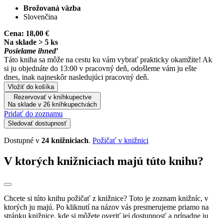
Brožovaná väzba
Slovenčina
Cena:
18,00 €
Na sklade > 5 ks
Posielame ihneď
Táto kniha sa môže na cestu ku vám vybrať prakticky okamžite! Ak
si ju objednáte do 13:00 v pracovný deň, odošleme vám ju ešte
dnes, inak najneskôr nasledujúci pracovný deň.
Vložiť do košíka
Rezervovať v kníhkupectve
Na sklade v 26 kníhkupectvách
Pridať do zoznamu
Sledovať dostupnosť
Dostupné v
24 knižniciach
.
Požičať v knižnici
V ktorých knižniciach majú túto knihu?
Chcete si túto knihu požičať z knižnice? Toto je zoznam knižníc, v
ktorých ju majú. Po kliknutí na názov vás presmerujeme priamo na
stránku knižnice, kde si môžete overiť jej dostupnosť a prípadne ju