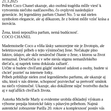
21.3.2025
Príbeh Coco Chanel ukazuje, ako osobná tragédia môže viesť k
vytvoreniu niečoho nadčasového, čo ovplyvní nasledujúce
generácie. Jej legendárny parfum Chanel No. 5 sa stal nielen
symbolom elegancie, ale aj dôkazom, že z bolesti môže vzísť krása a
inovácia.
Žena, ktorá nepoužíva parfum, nemá budúcnosť.
COCO CHANEL
Mademoiselle Coco a vôňa lásky samozrejme nie je životopis, ale
beletrizovaný príbeh o tejto výnimočnej žene. Nečakajte plno
faktov, údajov, ale skôr nenáročné čítanie o žene, s ktorou sa život
nemaznal. Desaťročia si v sebe niesla stigmu nemanželského
dieťaťa, aj napriek tomu dokázala zažiariť.
Určite si budete chvíľami gúgliť niektoré udalosti a osoby, budete si
chcieť pozrieť na internete fotky.
Príbeh približuje nielen zrod legendárneho parfumu, ale ukazuje aj
silu, ktorá v nás drieme, schopnosť pozviechať sa pretvoriť smútok
na niečo výnimočné. Ukazuje, ako dokážeme nájsť tvorivého ducha
aj v najťažších chvíľach života.
Autorka Michelle Marly si evidentne urobila dôkladný výskum a
výborne prepája historické fakty s pútavým príbehom. Najmä
autentické zobrazenie Paríža 20. rokov a komplexnosť postáv vás