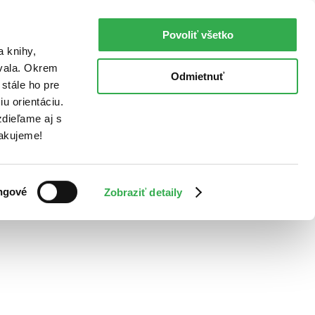
Povoliť všetko
a knihy,
ovala. Okrem
Odmietnuť
stále ho pre
u orientáciu.
dieľame aj s
Ďakujeme!
ngové
Zobraziť detaily