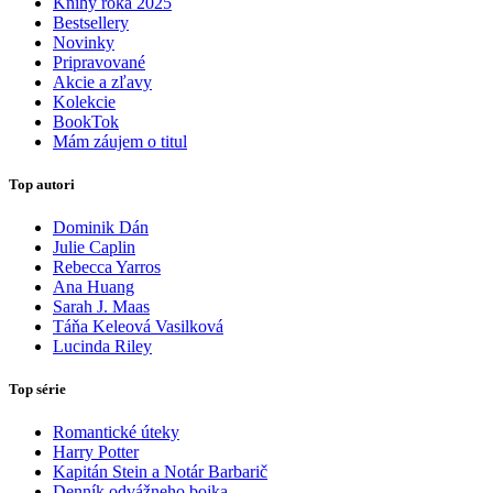
Knihy roka 2025
Bestsellery
Novinky
Pripravované
Akcie a zľavy
Kolekcie
BookTok
Mám záujem o titul
Top autori
Dominik Dán
Julie Caplin
Rebecca Yarros
Ana Huang
Sarah J. Maas
Táňa Keleová Vasilková
Lucinda Riley
Top série
Romantické úteky
Harry Potter
Kapitán Stein a Notár Barbarič
Denník odvážneho bojka