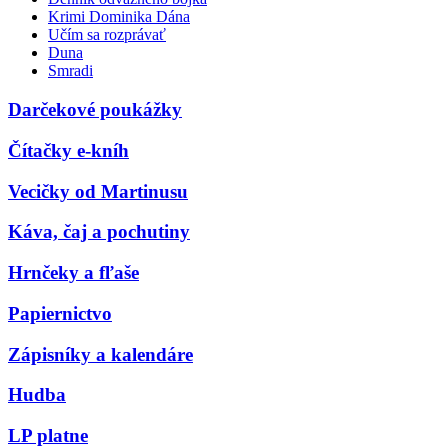
Krimi Dominika Dána
Učím sa rozprávať
Duna
Smradi
Darčekové poukážky
Čítačky e-kníh
Vecičky od Martinusu
Káva, čaj a pochutiny
Hrnčeky a fľaše
Papiernictvo
Zápisníky a kalendáre
Hudba
LP platne