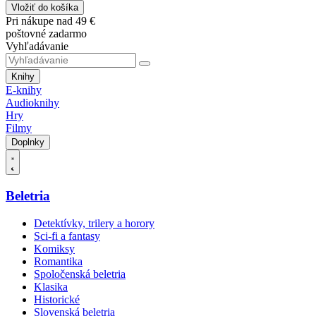
Vložiť do košíka
Pri nákupe nad 49 €
poštovné zadarmo
Vyhľadávanie
Knihy
E-knihy
Audioknihy
Hry
Filmy
Doplnky
Beletria
Detektívky, trilery a horory
Sci-fi a fantasy
Komiksy
Romantika
Spoločenská beletria
Klasika
Historické
Slovenská beletria