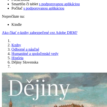
Smartfón či tablet
s podporovanou aplikáciou
Počítač
s podporovanou aplikáciou
Neprečítate na:
Kindle
Ako čítať e-knihy zabezpečené cez Adobe DRM?
Knihy
Odborné a náučné
Humanitné a spoločenské vedy
História
Dějiny Slovenska