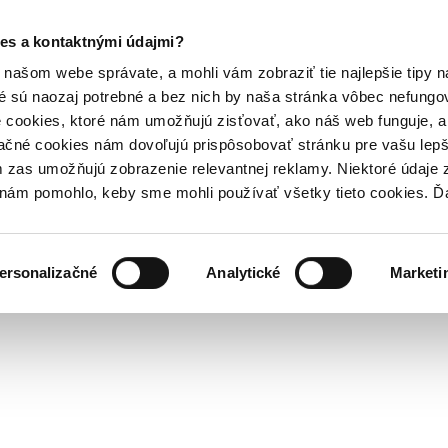
es a kontaktnými údajmi?
našom webe správate, a mohli vám zobraziť tie najlepšie tipy n
é sú naozaj potrebné a bez nich by naša stránka vôbec nefung
 cookies, ktoré nám umožňujú zisťovať, ako náš web funguje, a 
ačné cookies nám dovoľujú prispôsobovať stránku pre vašu lepši
zas umožňujú zobrazenie relevantnej reklamy. Niektoré údaje z
y nám pomohlo, keby sme mohli používať všetky tieto cookies. 
ersonalizačné
Analytické
Marketi