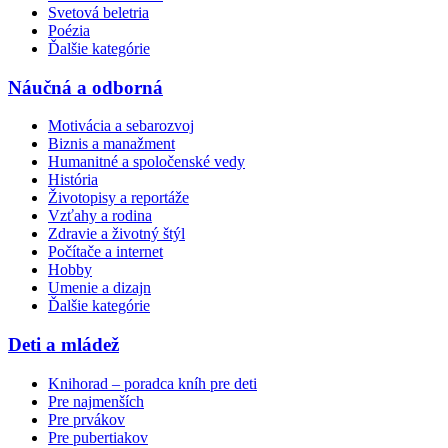
Svetová beletria
Poézia
Ďalšie kategórie
Náučná a odborná
Motivácia a sebarozvoj
Biznis a manažment
Humanitné a spoločenské vedy
História
Životopisy a reportáže
Vzťahy a rodina
Zdravie a životný štýl
Počítače a internet
Hobby
Umenie a dizajn
Ďalšie kategórie
Deti a mládež
Knihorad – poradca kníh pre deti
Pre najmenších
Pre prvákov
Pre pubertiakov