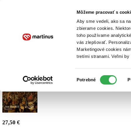
Doručenie
Kníhkupectvá
Knihovrátok
Poukážky
Knižný blog
Kontakt
Môžeme pracovať s cooki
Aby sme vedeli, ako sa na 
zbierame cookies. Niektor
E-knihy
Audioknihy
Hry
Filmy
Knihy
Doplnky
toho používame analytické
vás zlepšovať. Personaliz
Vyhľadávanie
Marketingové cookies nám 
tretími stranami. Veľmi b
Prihlásiť
Výber
Potrebné
P
súhlasu
27,50 €