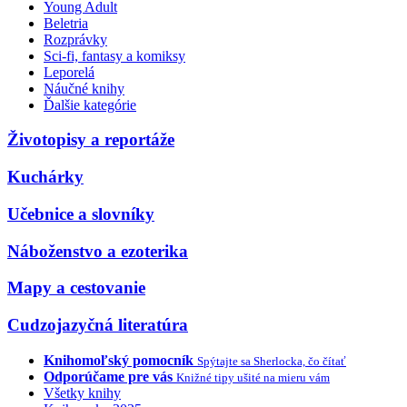
Young Adult
Beletria
Rozprávky
Sci-fi, fantasy a komiksy
Leporelá
Náučné knihy
Ďalšie kategórie
Životopisy a reportáže
Kuchárky
Učebnice a slovníky
Náboženstvo a ezoterika
Mapy a cestovanie
Cudzojazyčná literatúra
Knihomoľský pomocník
Spýtajte sa Sherlocka, čo čítať
Odporúčame pre vás
Knižné tipy ušité na mieru vám
Všetky knihy