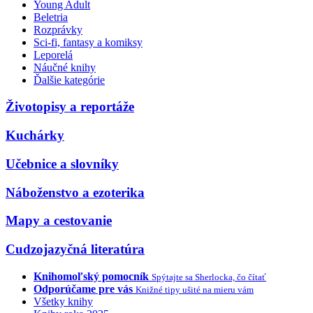
Young Adult
Beletria
Rozprávky
Sci-fi, fantasy a komiksy
Leporelá
Náučné knihy
Ďalšie kategórie
Životopisy a reportáže
Kuchárky
Učebnice a slovníky
Náboženstvo a ezoterika
Mapy a cestovanie
Cudzojazyčná literatúra
Knihomoľský pomocník
Spýtajte sa Sherlocka, čo čítať
Odporúčame pre vás
Knižné tipy ušité na mieru vám
Všetky knihy