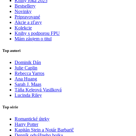
Knihy roka 2025
Bestsellery
Novinky
Pripravované
Akcie a zľavy
Kolekcie
Knihy s podporou FPU
Mám záujem o titul
Top autori
Dominik Dán
Julie Caplin
Rebecca Yarros
Ana Huang
Sarah J. Maas
Táňa Keleová Vasilková
Lucinda Riley
Top série
Romantické úteky
Harry Potter
Kapitán Stein a Notár Barbarič
Denník odvážneho bojka