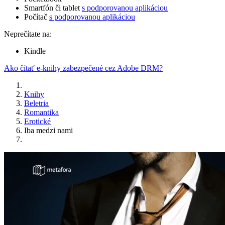
Smartfón či tablet
s podporovanou aplikáciou
Počítač
s podporovanou aplikáciou
Neprečítate na:
Kindle
Ako čítať e-knihy zabezpečené cez Adobe DRM?
Knihy
Beletria
Romantika
Erotické
Iba medzi nami