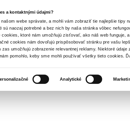
es a kontaktnými údajmi?
našom webe správate, a mohli vám zobraziť tie najlepšie tipy n
é sú naozaj potrebné a bez nich by naša stránka vôbec nefung
 cookies, ktoré nám umožňujú zisťovať, ako náš web funguje, a 
ačné cookies nám dovoľujú prispôsobovať stránku pre vašu lepši
zas umožňujú zobrazenie relevantnej reklamy. Niektoré údaje z
y nám pomohlo, keby sme mohli používať všetky tieto cookies. 
ersonalizačné
Analytické
Marketi