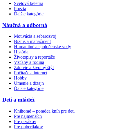
Svetová beletria
Poézia
Ďalšie kategórie
Náučná a odborná
Motivácia a sebarozvoj
Biznis a manažment
Humanitné a spoločenské vedy
História
Životopisy a reportáže
Vzťahy a rodina
Zdravie a životný štýl
Počítače a internet
Hobby
Umenie a dizajn
Ďalšie kategórie
Deti a mládež
Knihorad – poradca kníh pre deti
Pre najmenších
Pre prvákov
Pre pubertiakov