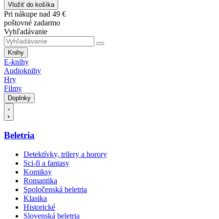
Vložiť do košíka
Pri nákupe nad 49 €
poštovné zadarmo
Vyhľadávanie
Knihy
E-knihy
Audioknihy
Hry
Filmy
Doplnky
Beletria
Detektívky, trilery a horory
Sci-fi a fantasy
Komiksy
Romantika
Spoločenská beletria
Klasika
Historické
Slovenská beletria