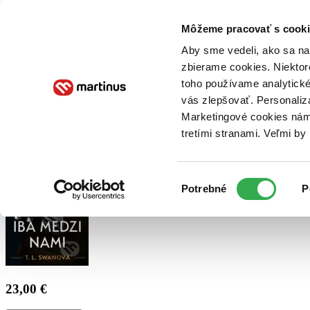
Doručenie
Kníhkupectvá
Knihovrátok
Poukážky
Knižný blog
Kontakt
Môžeme pracovať s cooki
Aby sme vedeli, ako sa na 
zbierame cookies. Niektor
E-knihy
Audioknihy
Hry
Filmy
Knihy
Doplnky
toho používame analytické
vás zlepšovať. Personaliz
Vyhľadávanie
Marketingové cookies nám 
tretími stranami. Veľmi b
Prihlásiť
Výber
Potrebné
P
súhlasu
23,00 €