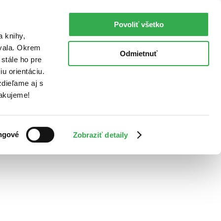
Povoliť všetko
a knihy,
ovala. Okrem
Odmietnuť
stále ho pre
u orientáciu.
dieľame aj s
Ďakujeme!
ngové
Zobraziť detaily