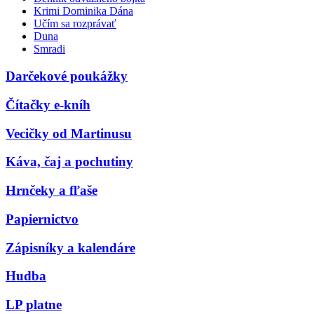
Krimi Dominika Dána
Učím sa rozprávať
Duna
Smradi
Darčekové poukážky
Čítačky e-kníh
Vecičky od Martinusu
Káva, čaj a pochutiny
Hrnčeky a fľaše
Papiernictvo
Zápisníky a kalendáre
Hudba
LP platne