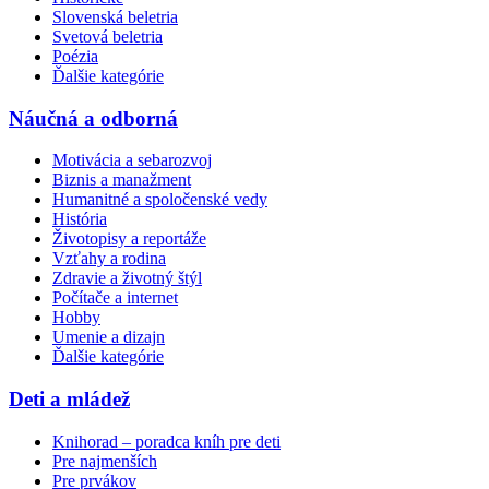
Slovenská beletria
Svetová beletria
Poézia
Ďalšie kategórie
Náučná a odborná
Motivácia a sebarozvoj
Biznis a manažment
Humanitné a spoločenské vedy
História
Životopisy a reportáže
Vzťahy a rodina
Zdravie a životný štýl
Počítače a internet
Hobby
Umenie a dizajn
Ďalšie kategórie
Deti a mládež
Knihorad – poradca kníh pre deti
Pre najmenších
Pre prvákov