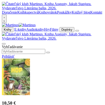
Doručenie
Kníhkupectvá
Knihovrátok
Poukážky
Knižný blog
Kontakt
E-knihy
Audioknihy
Hry
Filmy
Knihy
Doplnky
Vyhľadávanie
Prihlásiť
10,50 €