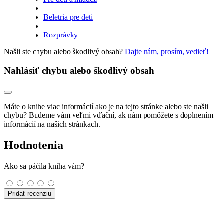
Beletria pre deti
Rozprávky
Našli ste chybu alebo škodlivý obsah?
Dajte nám, prosím, vedieť!
Nahlásiť chybu alebo škodlivý obsah
Máte o knihe viac informácií ako je na tejto stránke alebo ste našli
chybu? Budeme vám veľmi vďační, ak nám pomôžete s doplnením
informácií na našich stránkach.
Hodnotenia
Ako sa páčila kniha vám?
Pridať recenziu