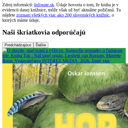
Zdroj informácií:
Infogate.sk
. Údaje hovoria o tom, že kniha je v
evidencii danej knižnice, môže však už byť aktuálne požičaná. Tu
nájdete
zoznam všetkých viac ako 200 slovenských knižníc
, o
ktorých máme údaje.
Naši škriatkovia odporúčajú
Predchádzajúce
Ďalšie