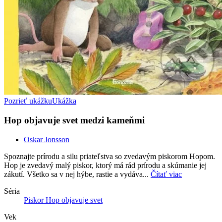
Pozrieť ukážku
Ukážka
Hop objavuje svet medzi kameňmi
Oskar Jonsson
Spoznajte prírodu a silu priateľstva so zvedavým piskorom Hopom.
Hop je zvedavý malý piskor, ktorý má rád prírodu a skúmanie jej
zákutí. Všetko sa v nej hýbe, rastie a vydáva...
Čítať viac
Séria
Piskor Hop objavuje svet
Vek