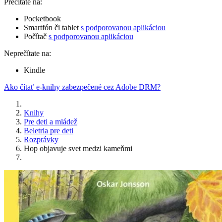
Prečítate na:
Pocketbook
Smartfón či tablet
s podporovanou aplikáciou
Počítač
s podporovanou aplikáciou
Neprečítate na:
Kindle
Ako čítať e-knihy zabezpečené cez Adobe DRM?
Knihy
Pre deti a mládež
Beletria pre deti
Rozprávky
Hop objavuje svet medzi kameňmi