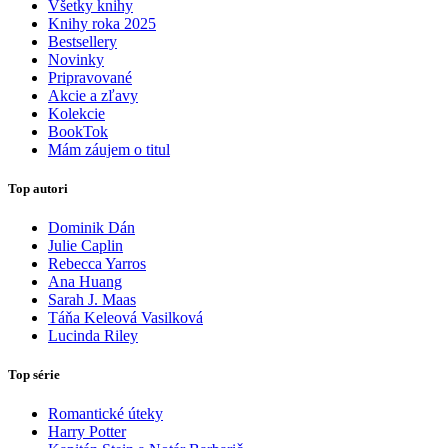
Všetky knihy
Knihy roka 2025
Bestsellery
Novinky
Pripravované
Akcie a zľavy
Kolekcie
BookTok
Mám záujem o titul
Top autori
Dominik Dán
Julie Caplin
Rebecca Yarros
Ana Huang
Sarah J. Maas
Táňa Keleová Vasilková
Lucinda Riley
Top série
Romantické úteky
Harry Potter