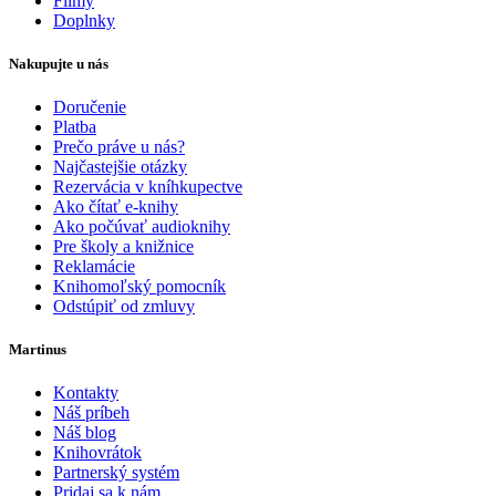
Filmy
Doplnky
Nakupujte u nás
Doručenie
Platba
Prečo práve u nás?
Najčastejšie otázky
Rezervácia v kníhkupectve
Ako čítať e-knihy
Ako počúvať audioknihy
Pre školy a knižnice
Reklamácie
Knihomoľský pomocník
Odstúpiť od zmluvy
Martinus
Kontakty
Náš príbeh
Náš blog
Knihovrátok
Partnerský systém
Pridaj sa k nám