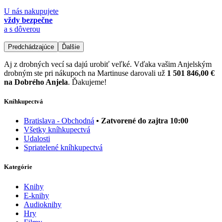
U nás nakupujete
vždy bezpečne
a s dôverou
Predchádzajúce
Ďalšie
Aj z drobných vecí sa dajú urobiť veľké. Vďaka vašim Anjelským
drobným ste pri nákupoch na Martinuse darovali už
1 501 846,00 €
na Dobrého Anjela
. Ďakujeme!
Kníhkupectvá
Bratislava - Obchodná
• Zatvorené do zajtra 10:00
Všetky kníhkupectvá
Udalosti
Spriatelené kníhkupectvá
Kategórie
Knihy
E-knihy
Audioknihy
Hry