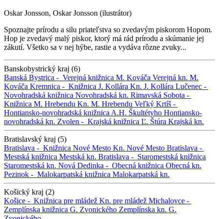
Oskar Jonsson, Oskar Jonsson (ilustrátor)
Spoznajte prírodu a silu priateľstva so zvedavým piskorom Hopom.
Hop je zvedavý malý piskor, ktorý má rád prírodu a skúmanie jej
zákutí. Všetko sa v nej hýbe, rastie a vydáva rôzne zvuky...
Banskobystrický kraj (6)
Banská Bystrica -
Verejná knižnica M. Kováča
Verejná kn. M.
Kováča
Kremnica -
Knižnica J. Kollára
Kn. J. Kollára
Lučenec -
Novohradská knižnica
Novohradská kn.
Rimavská Sobota -
Knižnica M. Hrebendu
Kn. M. Hrebendu
Veľký Krtíš -
Hontiansko-novohradská knižnica A.H. Škultétyho
Hontiansko-
novohradská kn.
Zvolen -
Krajská knižnica Ľ. Štúra
Krajská kn.
Bratislavský kraj (5)
Bratislava -
Knižnica Nové Mesto
Kn. Nové Mesto
Bratislava -
Mestská knižnica
Mestská kn.
Bratislava -
Staromestská knižnica
Staromestská kn.
Nová Dedinka -
Obecná knižnica
Obecná kn.
Pezinok -
Malokarpatská knižnica
Malokarpatská kn.
Košický kraj (2)
Košice -
Knižnica pre mládež
Kn. pre mládež
Michalovce -
Zemplínska knižnica G. Zvonického
Zemplínska kn. G.
Zvonického