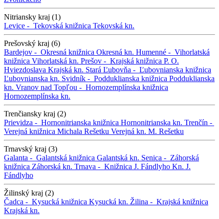
Nitriansky kraj (1)
Levice -
Tekovská knižnica
Tekovská kn.
Prešovský kraj (6)
Bardejov -
Okresná knižnica
Okresná kn.
Humenné -
Vihorlatská
knižnica
Vihorlatská kn.
Prešov -
Krajská knižnica P. O.
Hviezdoslava
Krajská kn.
Stará Ľubovňa -
Ľubovnianska knižnica
Ľubovnianska kn.
Svidník -
Podduklianska knižnica
Podduklianska
kn.
Vranov nad Topľou -
Hornozemplínska knižnica
Hornozemplínska kn.
Trenčiansky kraj (2)
Prievidza -
Hornonitrianska knižnica
Hornonitrianska kn.
Trenčín -
Verejná knižnica Michala Rešetku
Verejná kn. M. Rešetku
Trnavský kraj (3)
Galanta -
Galantská knižnica
Galantská kn.
Senica -
Záhorská
knižnica
Záhorská kn.
Trnava -
Knižnica J. Fándlyho
Kn. J.
Fándlyho
Žilinský kraj (2)
Čadca -
Kysucká knižnica
Kysucká kn.
Žilina -
Krajská knižnica
Krajská kn.