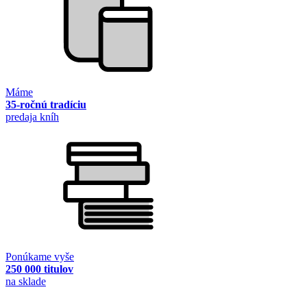
Máme
35-ročnú tradíciu
predaja kníh
Ponúkame vyše
250 000 titulov
na sklade