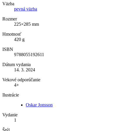
Väzba
pevná väzba
Rozmer
225×285 mm
Hmotnosť
420 g
ISBN
9788055192611
Dátum vydania
14. 3. 2024
Vekové odporúčanie
4+
Ilustrácie
Oskar Jonsson
Vydanie
1
Štýl