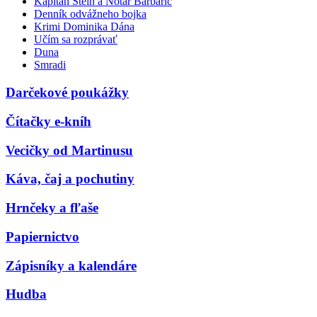
Kapitán Stein a Notár Barbarič
Denník odvážneho bojka
Krimi Dominika Dána
Učím sa rozprávať
Duna
Smradi
Darčekové poukážky
Čítačky e-kníh
Vecičky od Martinusu
Káva, čaj a pochutiny
Hrnčeky a fľaše
Papiernictvo
Zápisníky a kalendáre
Hudba