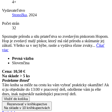
4+
Vydavateľstvo
Stonožka
, 2024
Počet strán
32
Spoznajte prírodu a silu priateľstva so zvedavým piskorom Hopom.
Hop je zvedavý malý piskor, ktorý má rád prírodu a skúmanie jej
zákutí. Všetko sa v nej hýbe, rastie a vydáva rôzne zvuky...
Čítať
viac
Pevná väzba
Slovenčina
Cena:
10,50 €
Na sklade > 5 ks
Posielame ihneď
Táto kniha sa môže na cestu ku vám vybrať prakticky okamžite! Ak
si ju objednáte do 13:00 v pracovný deň, odošleme vám ju ešte
dnes, inak najneskôr nasledujúci pracovný deň.
Vložiť do košíka
Rezervovať v kníhkupectve
Na sklade v 10 kníhkupectvách