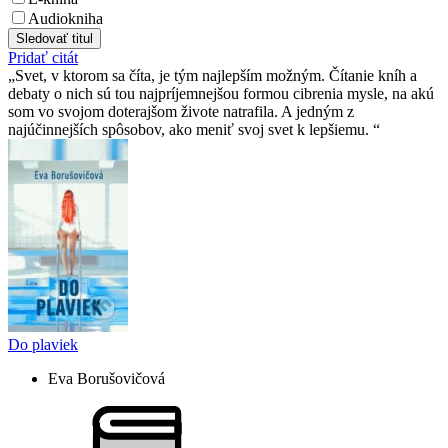
Audiokniha
Sledovať titul
Pridať citát
Svet, v ktorom sa číta, je tým najlepším možným. Čítanie kníh a
debaty o nich sú tou najpríjemnejšou formou cibrenia mysle, na akú
som vo svojom doterajšom živote natrafila. A jedným z
najúčinnejších spôsobov, ako meniť svoj svet k lepšiemu.
Do plaviek
Eva Borušovičová