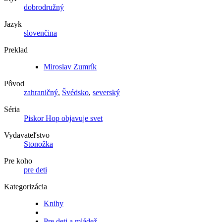
dobrodružný
Jazyk
slovenčina
Preklad
Miroslav Zumrík
Pôvod
zahraničný
,
Švédsko
,
severský
Séria
Piskor Hop objavuje svet
Vydavateľstvo
Stonožka
Pre koho
pre deti
Kategorizácia
Knihy
Pre deti a mládež