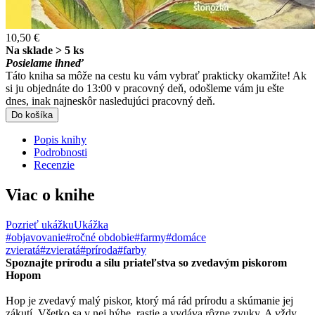
10,50 €
Na sklade > 5 ks
Posielame ihneď
Táto kniha sa môže na cestu ku vám vybrať prakticky okamžite! Ak
si ju objednáte do 13:00 v pracovný deň, odošleme vám ju ešte
dnes, inak najneskôr nasledujúci pracovný deň.
Do košíka
Popis knihy
Podrobnosti
Recenzie
Viac o knihe
Pozrieť ukážku
Ukážka
#objavovanie
#ročné obdobie
#farmy
#domáce
zvieratá
#zvieratá
#príroda
#farby
Spoznajte prírodu a silu priateľstva so zvedavým piskorom
Hopom
Hop je zvedavý malý piskor, ktorý má rád prírodu a skúmanie jej
zákutí. Všetko sa v nej hýbe, rastie a vydáva rôzne zvuky. A vždy