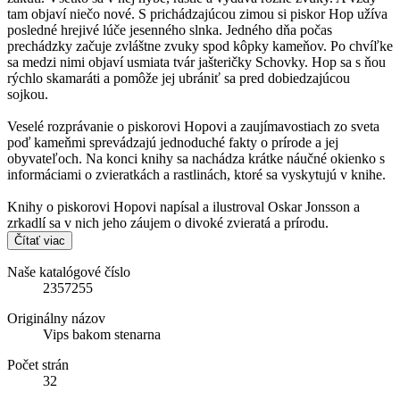
tam objaví niečo nové. S prichádzajúcou zimou si piskor Hop užíva
posledné hrejivé lúče jesenného slnka. Jedného dňa počas
prechádzky začuje zvláštne zvuky spod kôpky kameňov. Po chvíľke
sa medzi nimi objaví usmiata tvár jašteričky Schovky. Hop sa s ňou
rýchlo skamaráti a pomôže jej ubrániť sa pred dobiedzajúcou
sojkou.
Veselé rozprávanie o piskorovi Hopovi a zaujímavostiach zo sveta
poď kameňmi sprevádzajú jednoduché fakty o prírode a jej
obyvateľoch. Na konci knihy sa nachádza krátke náučné okienko s
informáciami o zvieratkách a rastlinách, ktoré sa vyskytujú v knihe.
Knihy o piskorovi Hopovi napísal a ilustroval Oskar Jonsson a
zrkadlí sa v nich jeho záujem o divoké zvieratá a prírodu.
Čítať viac
Naše katalógové číslo
2357255
Originálny názov
Vips bakom stenarna
Počet strán
32