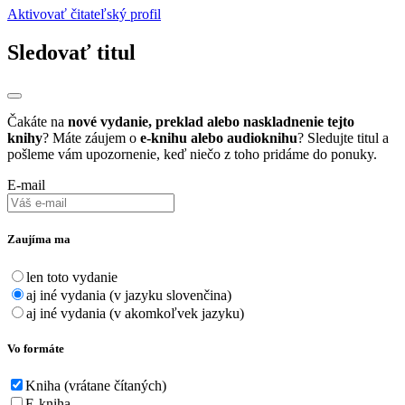
Aktivovať čitateľský profil
Sledovať titul
Čakáte na
nové vydanie, preklad alebo naskladnenie tejto
knihy
? Máte záujem o
e-knihu alebo audioknihu
? Sledujte titul a
pošleme vám upozornenie, keď niečo z toho pridáme do ponuky.
E-mail
Zaujíma ma
len toto vydanie
aj iné vydania (v jazyku slovenčina)
aj iné vydania (v akomkoľvek jazyku)
Vo formáte
Kniha (vrátane čítaných)
E-kniha