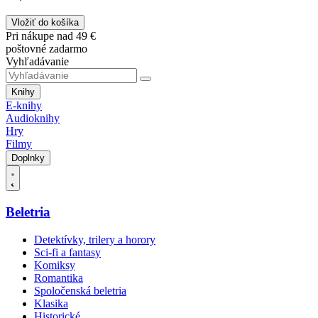
Vložiť do košíka
Pri nákupe nad 49 €
poštovné zadarmo
Vyhľadávanie
Knihy
E-knihy
Audioknihy
Hry
Filmy
Doplnky
Beletria
Detektívky, trilery a horory
Sci-fi a fantasy
Komiksy
Romantika
Spoločenská beletria
Klasika
Historické