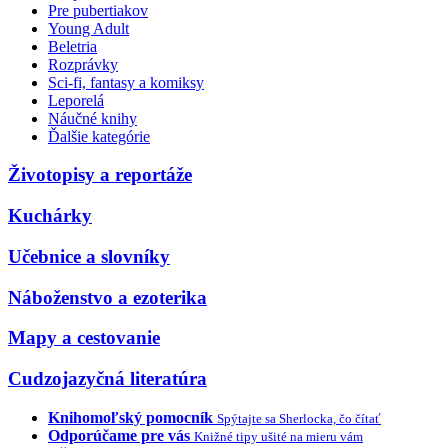
Pre pubertiakov
Young Adult
Beletria
Rozprávky
Sci-fi, fantasy a komiksy
Leporelá
Náučné knihy
Ďalšie kategórie
Životopisy a reportáže
Kuchárky
Učebnice a slovníky
Náboženstvo a ezoterika
Mapy a cestovanie
Cudzojazyčná literatúra
Knihomoľský pomocník
Spýtajte sa Sherlocka, čo čítať
Odporúčame pre vás
Knižné tipy ušité na mieru vám