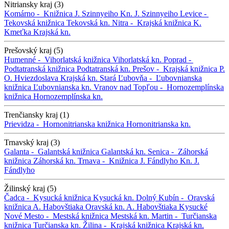
Nitriansky kraj (3)
Komárno -
Knižnica J. Szinnyeiho
Kn. J. Szinnyeiho
Levice -
Tekovská knižnica
Tekovská kn.
Nitra -
Krajská knižnica K.
Kmeťka
Krajská kn.
Prešovský kraj (5)
Humenné -
Vihorlatská knižnica
Vihorlatská kn.
Poprad -
Podtatranská knižnica
Podtatranská kn.
Prešov -
Krajská knižnica P.
O. Hviezdoslava
Krajská kn.
Stará Ľubovňa -
Ľubovnianska
knižnica
Ľubovnianska kn.
Vranov nad Topľou -
Hornozemplínska
knižnica
Hornozemplínska kn.
Trenčiansky kraj (1)
Prievidza -
Hornonitrianska knižnica
Hornonitrianska kn.
Trnavský kraj (3)
Galanta -
Galantská knižnica
Galantská kn.
Senica -
Záhorská
knižnica
Záhorská kn.
Trnava -
Knižnica J. Fándlyho
Kn. J.
Fándlyho
Žilinský kraj (5)
Čadca -
Kysucká knižnica
Kysucká kn.
Dolný Kubín -
Oravská
knižnica A. Habovštiaka
Oravská kn. A. Habovštiaka
Kysucké
Nové Mesto -
Mestská knižnica
Mestská kn.
Martin -
Turčianska
knižnica
Turčianska kn.
Žilina -
Krajská knižnica
Krajská kn.