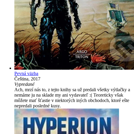
Pevná väzba
Čeština, 2017
Vypredané
Ach, mrzí nás to, z tejto knihy sa už predali všetky výtlačky a
nemáme ju na sklade my ani vydavateľ :( Teoreticky však
môžete mať šťastie v niektorých iných obchodoch, ktoré ešte
nepredali posledné kusy.