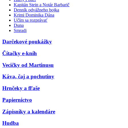
Kapitán Stein a Notár Barbarič
Denník odvážneho bojka
Krimi Dominika Dána
Učím sa rozprávať
Duna
Smradi
Darčekové poukážky
Čítačky e-kníh
Vecičky od Martinusu
Káva, čaj a pochutiny
Hrnčeky a fľaše
Papiernictvo
Zápisníky a kalendáre
Hudba