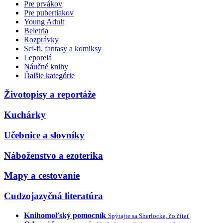
Pre prvákov
Pre pubertiakov
Young Adult
Beletria
Rozprávky
Sci-fi, fantasy a komiksy
Leporelá
Náučné knihy
Ďalšie kategórie
Životopisy a reportáže
Kuchárky
Učebnice a slovníky
Náboženstvo a ezoterika
Mapy a cestovanie
Cudzojazyčná literatúra
Knihomoľský pomocník
Spýtajte sa Sherlocka, čo čítať