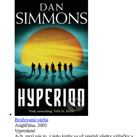
Brožovaná väzba
Angličtina, 2005
Vypredané
Ach, mrzí nás to, z tejto knihy sa už predali všetky výtlačky a