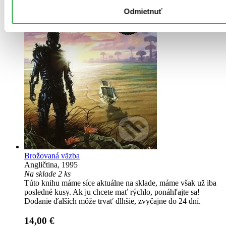
Odmietnuť
Brožovaná väzba
Angličtina, 1995
Na sklade 2 ks
Túto knihu máme síce aktuálne na sklade, máme však už iba
posledné kusy. Ak ju chcete mať rýchlo, ponáhľajte sa!
Dodanie ďalších môže trvať dlhšie, zvyčajne do 24 dní.
14,00 €