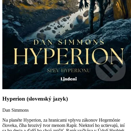
Hyperion (slovenský jazyk)
Dan Simmons
Na planéte Hyperion, za hranicami vplyvu zákonov Hegemónie
človeka, číha hrozivý tvor menom Rapír. Niektorí ho uctievajú, iní
sa ho desia a ďalší ho chcú zničiť. Rapír vyčkáva v Údolí Hrobiek