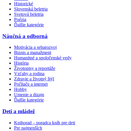
Historické
Slovenská beletria
Svetová beletria
Poézia
Ďalšie kategórie
Náučná a odborná
Motivácia a sebarozvoj
Biznis a manažment
Humanitné a spoločenské vedy
História
Životopisy a reportáže
Vzťahy a rodina
Zdravie a životný štýl
Počítače a internet
Hobby
Umenie a dizajn
Ďalšie kategórie
Deti a mládež
Knihorad – poradca kníh pre deti
Pre najmenších