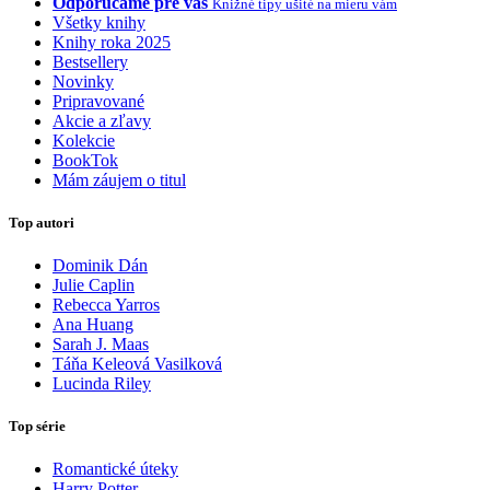
Odporúčame pre vás
Knižné tipy ušité na mieru vám
Všetky knihy
Knihy roka 2025
Bestsellery
Novinky
Pripravované
Akcie a zľavy
Kolekcie
BookTok
Mám záujem o titul
Top autori
Dominik Dán
Julie Caplin
Rebecca Yarros
Ana Huang
Sarah J. Maas
Táňa Keleová Vasilková
Lucinda Riley
Top série
Romantické úteky
Harry Potter