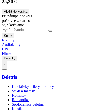
25,30 €
Vložiť do košíka
Pri nákupe nad 49 €
poštovné zadarmo
Vyhľadávanie
Knihy
E-knihy
Audioknihy
Hry
Filmy
Doplnky
Beletria
Detektívky, trilery a horory
Sci-fi a fantasy
Komiksy
Romantika
Spoločenská beletria
Klasika