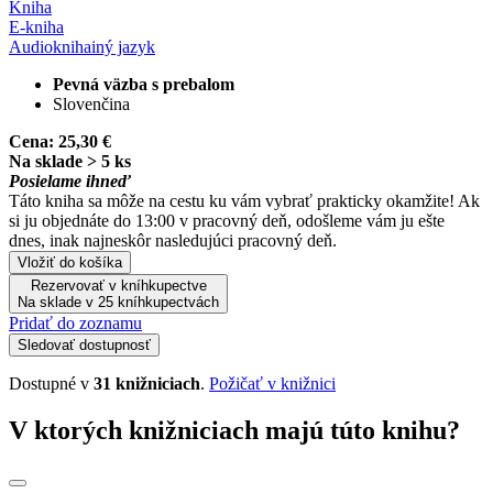
Kniha
E-kniha
Audiokniha
iný jazyk
Pevná väzba s prebalom
Slovenčina
Cena:
25,30 €
Na sklade > 5 ks
Posielame ihneď
Táto kniha sa môže na cestu ku vám vybrať prakticky okamžite! Ak
si ju objednáte do 13:00 v pracovný deň, odošleme vám ju ešte
dnes, inak najneskôr nasledujúci pracovný deň.
Vložiť do košíka
Rezervovať v kníhkupectve
Na sklade v 25 kníhkupectvách
Pridať do zoznamu
Sledovať dostupnosť
Dostupné v
31 knižniciach
.
Požičať v knižnici
V ktorých knižniciach majú túto knihu?