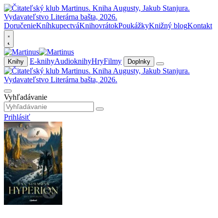
Doručenie
Kníhkupectvá
Knihovrátok
Poukážky
Knižný blog
Kontakt
E-knihy
Audioknihy
Hry
Filmy
Knihy
Doplnky
Vyhľadávanie
Prihlásiť