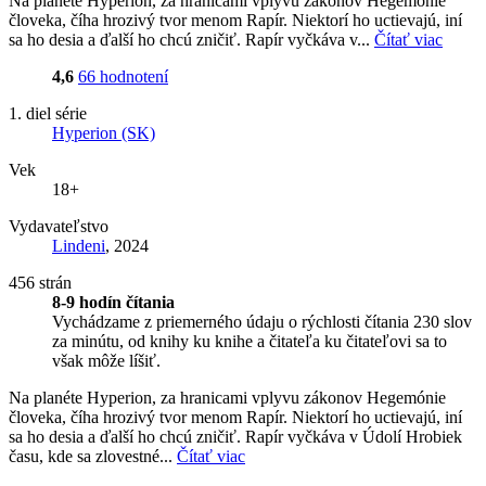
Na planéte Hyperion, za hranicami vplyvu zákonov Hegemónie
človeka, číha hrozivý tvor menom Rapír. Niektorí ho uctievajú, iní
sa ho desia a ďalší ho chcú zničiť. Rapír vyčkáva v...
Čítať viac
4,6
66 hodnotení
1. diel série
Hyperion (SK)
Vek
18+
Vydavateľstvo
Lindeni
, 2024
456 strán
8-9 hodín čítania
Vychádzame z priemerného údaju o rýchlosti čítania 230 slov
za minútu, od knihy ku knihe a čitateľa ku čitateľovi sa to
však môže líšiť.
Na planéte Hyperion, za hranicami vplyvu zákonov Hegemónie
človeka, číha hrozivý tvor menom Rapír. Niektorí ho uctievajú, iní
sa ho desia a ďalší ho chcú zničiť. Rapír vyčkáva v Údolí Hrobiek
času, kde sa zlovestné...
Čítať viac