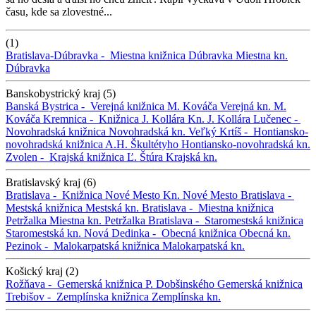
času, kde sa zlovestné...
(1)
Bratislava-Dúbravka -
Miestna knižnica Dúbravka
Miestna kn.
Dúbravka
Banskobystrický kraj (5)
Banská Bystrica -
Verejná knižnica M. Kováča
Verejná kn. M.
Kováča
Kremnica -
Knižnica J. Kollára
Kn. J. Kollára
Lučenec -
Novohradská knižnica
Novohradská kn.
Veľký Krtíš -
Hontiansko-
novohradská knižnica A.H. Škultétyho
Hontiansko-novohradská kn.
Zvolen -
Krajská knižnica Ľ. Štúra
Krajská kn.
Bratislavský kraj (6)
Bratislava -
Knižnica Nové Mesto
Kn. Nové Mesto
Bratislava -
Mestská knižnica
Mestská kn.
Bratislava -
Miestna knižnica
Petržalka
Miestna kn. Petržalka
Bratislava -
Staromestská knižnica
Staromestská kn.
Nová Dedinka -
Obecná knižnica
Obecná kn.
Pezinok -
Malokarpatská knižnica
Malokarpatská kn.
Košický kraj (2)
Rožňava -
Gemerská knižnica P. Dobšinského
Gemerská knižnica
Trebišov -
Zemplínska knižnica
Zemplínska kn.