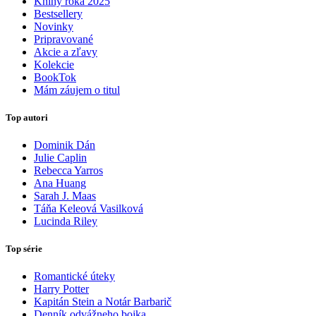
Knihy roka 2025
Bestsellery
Novinky
Pripravované
Akcie a zľavy
Kolekcie
BookTok
Mám záujem o titul
Top autori
Dominik Dán
Julie Caplin
Rebecca Yarros
Ana Huang
Sarah J. Maas
Táňa Keleová Vasilková
Lucinda Riley
Top série
Romantické úteky
Harry Potter
Kapitán Stein a Notár Barbarič
Denník odvážneho bojka