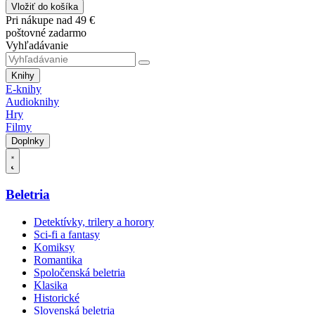
Vložiť do košíka
Pri nákupe nad 49 €
poštovné zadarmo
Vyhľadávanie
Knihy
E-knihy
Audioknihy
Hry
Filmy
Doplnky
Beletria
Detektívky, trilery a horory
Sci-fi a fantasy
Komiksy
Romantika
Spoločenská beletria
Klasika
Historické
Slovenská beletria