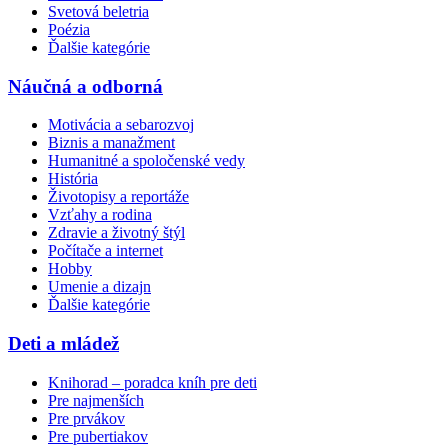
Svetová beletria
Poézia
Ďalšie kategórie
Náučná a odborná
Motivácia a sebarozvoj
Biznis a manažment
Humanitné a spoločenské vedy
História
Životopisy a reportáže
Vzťahy a rodina
Zdravie a životný štýl
Počítače a internet
Hobby
Umenie a dizajn
Ďalšie kategórie
Deti a mládež
Knihorad – poradca kníh pre deti
Pre najmenších
Pre prvákov
Pre pubertiakov