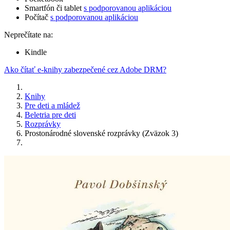
Smartfón či tablet
s podporovanou aplikáciou
Počítač
s podporovanou aplikáciou
Neprečítate na:
Kindle
Ako čítať e-knihy zabezpečené cez Adobe DRM?
Knihy
Pre deti a mládež
Beletria pre deti
Rozprávky
Prostonárodné slovenské rozprávky (Zväzok 3)