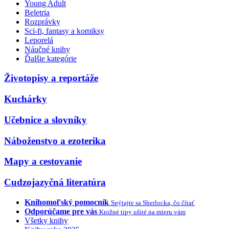
Young Adult
Beletria
Rozprávky
Sci-fi, fantasy a komiksy
Leporelá
Náučné knihy
Ďalšie kategórie
Životopisy a reportáže
Kuchárky
Učebnice a slovníky
Náboženstvo a ezoterika
Mapy a cestovanie
Cudzojazyčná literatúra
Knihomoľský pomocník
Spýtajte sa Sherlocka, čo čítať
Odporúčame pre vás
Knižné tipy ušité na mieru vám
Všetky knihy