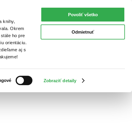
Povoliť všetko
a knihy,
ovala. Okrem
Odmietnuť
stále ho pre
u orientáciu.
dieľame aj s
Ďakujeme!
ngové
Zobraziť detaily