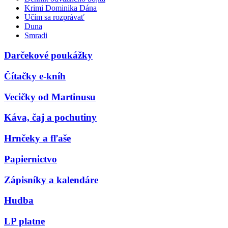
Krimi Dominika Dána
Učím sa rozprávať
Duna
Smradi
Darčekové poukážky
Čítačky e-kníh
Vecičky od Martinusu
Káva, čaj a pochutiny
Hrnčeky a fľaše
Papiernictvo
Zápisníky a kalendáre
Hudba
LP platne