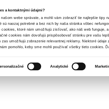
es a kontaktnými údajmi?
našom webe správate, a mohli vám zobraziť tie najlepšie tipy n
é sú naozaj potrebné a bez nich by naša stránka vôbec nefung
 cookies, ktoré nám umožňujú zisťovať, ako náš web funguje, a 
ačné cookies nám dovoľujú prispôsobovať stránku pre vašu lepši
zas umožňujú zobrazenie relevantnej reklamy. Niektoré údaje z
y nám pomohlo, keby sme mohli používať všetky tieto cookies. 
ersonalizačné
Analytické
Marketi