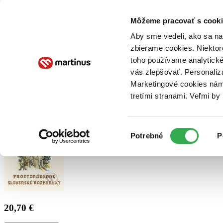
Doručenie
Kníhkupectvá
Knihovrátok
Poukážky
Knižný blog
Kontakt
Môžeme pracovať s cooki
Aby sme vedeli, ako sa na 
zbierame cookies. Niektor
E-knihy
Audioknihy
Hry
Filmy
Knihy
Doplnky
toho používame analytické
vás zlepšovať. Personaliz
Vyhľadávanie
Marketingové cookies nám 
tretími stranami. Veľmi b
Prihlásiť
Výber
Potrebné
P
súhlasu
20,70 €