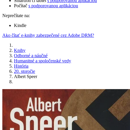
Smartfón či tablet
s podporovanou aplikáciou
Počítač
s podporovanou aplikáciou
Neprečítate na:
Kindle
Ako čítať e-knihy zabezpečené cez Adobe DRM?
Knihy
Odborné a náučné
Humanitné a spoločenské vedy
História
20. storočie
Albert Speer