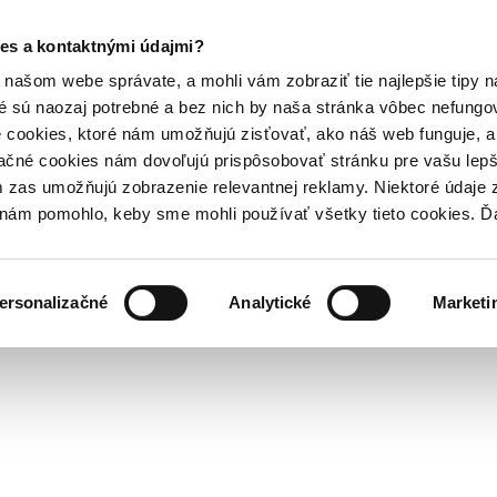
es a kontaktnými údajmi?
našom webe správate, a mohli vám zobraziť tie najlepšie tipy n
é sú naozaj potrebné a bez nich by naša stránka vôbec nefung
 cookies, ktoré nám umožňujú zisťovať, ako náš web funguje, a 
ačné cookies nám dovoľujú prispôsobovať stránku pre vašu lepši
zas umožňujú zobrazenie relevantnej reklamy. Niektoré údaje z
y nám pomohlo, keby sme mohli používať všetky tieto cookies. 
ersonalizačné
Analytické
Marketi