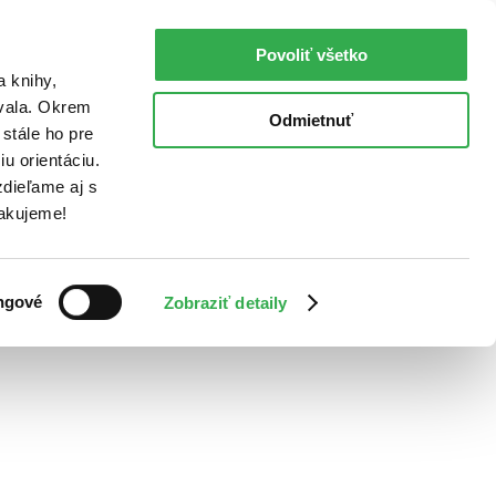
Povoliť všetko
a knihy,
ovala. Okrem
Odmietnuť
stále ho pre
u orientáciu.
dieľame aj s
Ďakujeme!
ngové
Zobraziť detaily