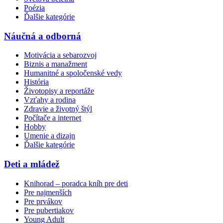
Poézia
Ďalšie kategórie
Náučná a odborná
Motivácia a sebarozvoj
Biznis a manažment
Humanitné a spoločenské vedy
História
Životopisy a reportáže
Vzťahy a rodina
Zdravie a životný štýl
Počítače a internet
Hobby
Umenie a dizajn
Ďalšie kategórie
Deti a mládež
Knihorad – poradca kníh pre deti
Pre najmenších
Pre prvákov
Pre pubertiakov
Young Adult