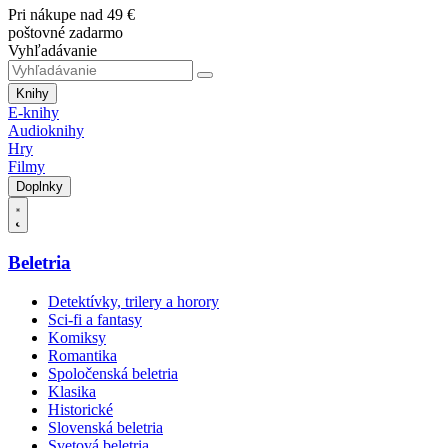
Pri nákupe nad 49 €
poštovné zadarmo
Vyhľadávanie
Knihy
E-knihy
Audioknihy
Hry
Filmy
Doplnky
Beletria
Detektívky, trilery a horory
Sci-fi a fantasy
Komiksy
Romantika
Spoločenská beletria
Klasika
Historické
Slovenská beletria
Svetová beletria