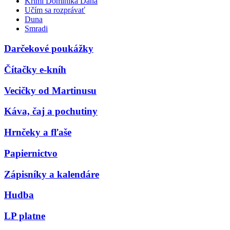
Krimi Dominika Dána
Učím sa rozprávať
Duna
Smradi
Darčekové poukážky
Čítačky e-kníh
Vecičky od Martinusu
Káva, čaj a pochutiny
Hrnčeky a fľaše
Papiernictvo
Zápisníky a kalendáre
Hudba
LP platne