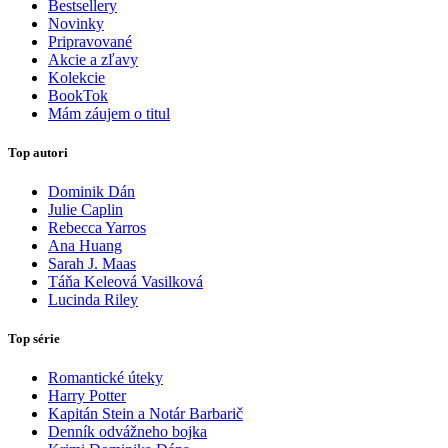
Bestsellery
Novinky
Pripravované
Akcie a zľavy
Kolekcie
BookTok
Mám záujem o titul
Top autori
Dominik Dán
Julie Caplin
Rebecca Yarros
Ana Huang
Sarah J. Maas
Táňa Keleová Vasilková
Lucinda Riley
Top série
Romantické úteky
Harry Potter
Kapitán Stein a Notár Barbarič
Denník odvážneho bojka