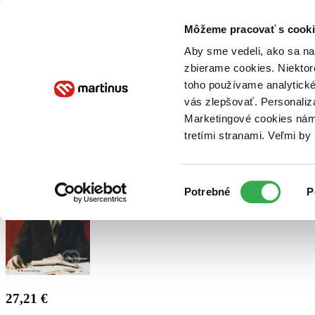
Doručenie
Kníhkupectvá
Knihovrátok
Poukážky
Knižný blog
Kontakt
Môžeme pracovať s cooki
Aby sme vedeli, ako sa na 
zbierame cookies. Niektor
E-knihy
Audioknihy
Hry
Filmy
Knihy
Doplnky
toho používame analytické
vás zlepšovať. Personaliz
Vyhľadávanie
Marketingové cookies nám 
tretími stranami. Veľmi b
Prihlásiť
Výber
Potrebné
P
súhlasu
27,21 €