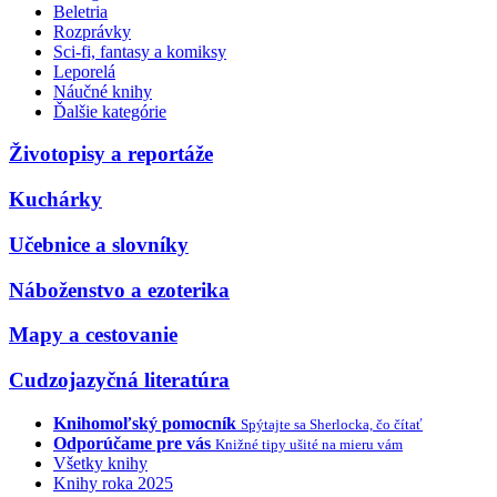
Beletria
Rozprávky
Sci-fi, fantasy a komiksy
Leporelá
Náučné knihy
Ďalšie kategórie
Životopisy a reportáže
Kuchárky
Učebnice a slovníky
Náboženstvo a ezoterika
Mapy a cestovanie
Cudzojazyčná literatúra
Knihomoľský pomocník
Spýtajte sa Sherlocka, čo čítať
Odporúčame pre vás
Knižné tipy ušité na mieru vám
Všetky knihy
Knihy roka 2025