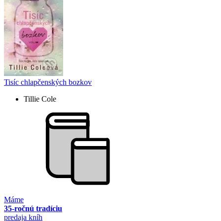
Tisíc chlapčenských bozkov
Tillie Cole
Máme
35-ročnú tradíciu
predaja kníh