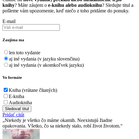
knihy
? Máte záujem o
e-knihu alebo audioknihu
? Sledujte titul a
pošleme vám upozornenie, keď niečo z toho pridáme do ponuky.
E-mail
Zaujíma ma
len toto vydanie
aj iné vydania (v jazyku slovenčina)
aj iné vydania (v akomkoľvek jazyku)
Vo formáte
Kniha (vrátane čítaných)
E-kniha
Audiokniha
Sledovať titul
Pridať citát
Niekedy je všetko čo máme okamih. Neexistujú žiadne
opakovania. Všetko, čo sa niekedy stalo, robí život životom.