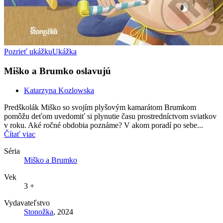
Pozrieť ukážku
Ukážka
Miško a Brumko oslavujú
Katarzyna Kozlowska
Predškolák Miško so svojím plyšovým kamarátom Brumkom
pomôžu deťom uvedomiť si plynutie času prostredníctvom sviatkov
v roku. Aké ročné obdobia poznáme? V akom poradí po sebe...
Čítať viac
Séria
Miško a Brumko
Vek
3 +
Vydavateľstvo
Stonožka
, 2024