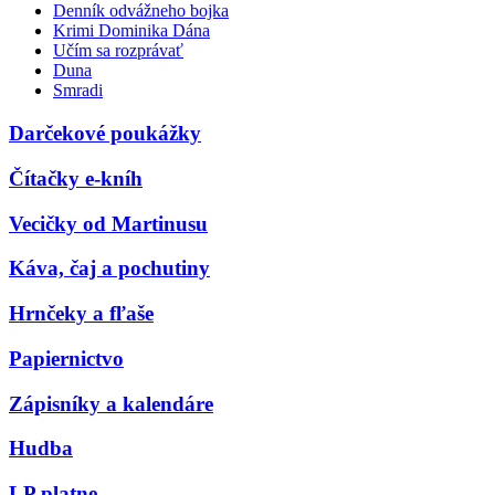
Denník odvážneho bojka
Krimi Dominika Dána
Učím sa rozprávať
Duna
Smradi
Darčekové poukážky
Čítačky e-kníh
Vecičky od Martinusu
Káva, čaj a pochutiny
Hrnčeky a fľaše
Papiernictvo
Zápisníky a kalendáre
Hudba
LP platne