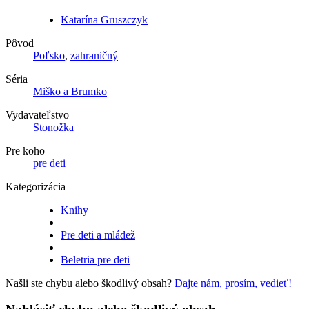
Katarína Gruszczyk
Pôvod
Poľsko
,
zahraničný
Séria
Miško a Brumko
Vydavateľstvo
Stonožka
Pre koho
pre deti
Kategorizácia
Knihy
Pre deti a mládež
Beletria pre deti
Našli ste chybu alebo škodlivý obsah?
Dajte nám, prosím, vedieť!