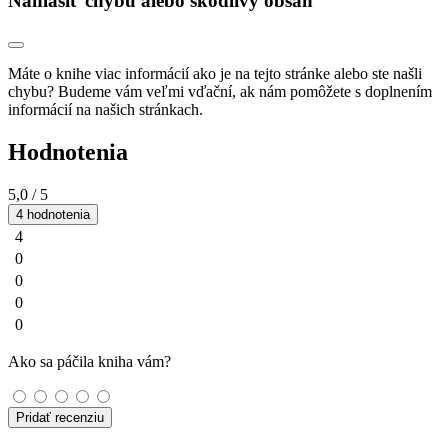
Nahlásiť chybu alebo škodlivý obsah
Máte o knihe viac informácií ako je na tejto stránke alebo ste našli
chybu? Budeme vám veľmi vďační, ak nám pomôžete s doplnením
informácií na našich stránkach.
Hodnotenia
5,0
/ 5
4 hodnotenia
4
0
0
0
0
Ako sa páčila kniha vám?
Pridať recenziu