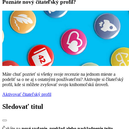
Poznáte nový čitateľský profil?
Máte chuť pozrieť si všetky svoje recenzie na jednom mieste a
podeliť sa o ne aj s ostatnými používateľmi? Aktivujte si čítateľský
profil, kde si môžete zvyšovať svoju knihomoľskú úroveň.
Aktivovať čitateľský profil
Sledovať titul
Čakáte na
nové vydanie, preklad alebo naskladnenie tejto