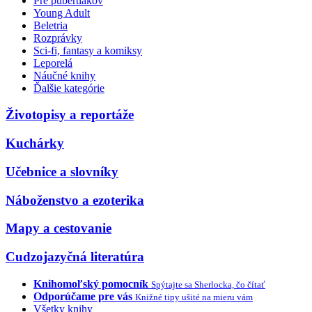
Pre pubertiakov
Young Adult
Beletria
Rozprávky
Sci-fi, fantasy a komiksy
Leporelá
Náučné knihy
Ďalšie kategórie
Životopisy a reportáže
Kuchárky
Učebnice a slovníky
Náboženstvo a ezoterika
Mapy a cestovanie
Cudzojazyčná literatúra
Knihomoľský pomocník
Spýtajte sa Sherlocka, čo čítať
Odporúčame pre vás
Knižné tipy ušité na mieru vám
Všetky knihy