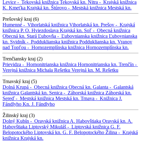
Levice -
Tekovská knižnica
Tekovská kn.
Nitra -
Krajská knižnica
K. Kmeťka
Krajská kn.
Štúrovo -
Mestská knižnica
Mestská kn.
Prešovský kraj (6)
Humenné -
Vihorlatská knižnica
Vihorlatská kn.
Prešov -
Krajská
knižnica P. O. Hviezdoslava
Krajská kn.
Soľ -
Obecná knižnica
Obecná kn.
Stará Ľubovňa -
Ľubovnianska knižnica
Ľubovnianska
kn.
Svidník -
Podduklianska knižnica
Podduklianska kn.
Vranov
nad Topľou -
Hornozemplínska knižnica
Hornozemplínska kn.
Trenčiansky kraj (2)
Prievidza -
Hornonitrianska knižnica
Hornonitrianska kn.
Trenčín -
Verejná knižnica Michala Rešetku
Verejná kn. M. Rešetku
Trnavský kraj (5)
Dolná Krupá -
Obecná knižnica
Obecná kn.
Galanta -
Galantská
knižnica
Galantská kn.
Senica -
Záhorská knižnica
Záhorská kn.
Sereď -
Mestská knižnica
Mestská kn.
Trnava -
Knižnica J.
Fándlyho
Kn. J. Fándlyho
Žilinský kraj (3)
Dolný Kubín -
Oravská knižnica A. Habovštiaka
Oravská kn. A.
Habovštiaka
Liptovský Mikuláš -
Liptovská knižnica G. F.
Belopotockého
Liptovská kn. G. F. Belopotockého
Žilina -
Krajská
knižnica
Krajská kn.