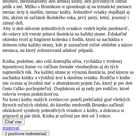
stromov, medzinárodný deň detskej knihy, deň pôvodných odrôd
jabĺk a iné. Miško s Brumkom si spomínajú aj na tematické mesiace
mesiac úcty k starším, mesiac knihy. Jednotlivé sviatky dopĺňajú aj
dni, akými sú začiatok školského roka, prvý jarný, letný, jesenný i
zimný deň.
Aby si deti slávenie jednotlivých sviatkov vedeli lepšie predstaviť,
do oslavy ich vnesie pútavá ilustrácia na každej strane. Edukačné
okienko tvorí aj fragment kolieska z hodín, ktorá sa nachádza v
dolnom rohu každej strany, kde je zaznačené ročné obdobie a názov
mesiaca, na ktorý zobrazovaná udalosť pripadá.
Kniha, podobne, ako celá doterajšia séria, vychádza v tvrdenej
leporelovej forme vo väčšom formáte vhodnejšom aj do tých
najmenších rúk. Na každej strane je výrazná ilustrácia, pod ktorou sa
nachádza krátky a výstižný text k danému sviatku. Rodičia v knihe
iste ocenia aj úvodnú stať o abstraktnom pojme čas, ktorý je pre deti
často ťažko pochopiteľný. Doplnkom sú aj rady pre rodičov, ktoré
oslovia svojou praktickosťou.
Na konci knihy malých zvedavcov poteší prehľadný graf všetkých
štyroch ročných období, do ktorého medvedík Brumko začlenil
obrázkové symboly jednotlivých sviatkov z knihy, a dokonca si
pripravil aj pár úloh. Kniha je určená pre deti od 3 rokov.
Čítať viac
reagovať
2 pozitívne hodnotenia
2