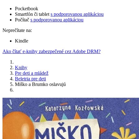
Pocketbook
Smartfón či tablet
s podporovanou aplikáciou
Počítač
s podporovanou aplikáciou
Neprečítate na:
Kindle
Ako čítať e-knihy zabezpečené cez Adobe DRM?
Knihy
Pre deti a mládež
Beletria pre deti
Miško a Brumko oslavujú