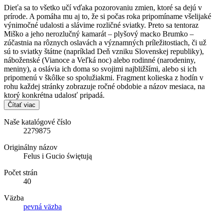
Dieťa sa to všetko učí vďaka pozorovaniu zmien, ktoré sa dejú v
prírode. A pomáha mu aj to, že si počas roka pripomíname všelijaké
výnimočné udalosti a slávime rozličné sviatky. Preto sa tentoraz
Miško a jeho nerozlučný kamarát – plyšový macko Brumko –
zúčastnia na rôznych oslavách a významných príležitostiach, či už
sú to sviatky štátne (napríklad Deň vzniku Slovenskej republiky),
náboženské (Vianoce a Veľká noc) alebo rodinné (narodeniny,
meniny), a oslávia ich doma so svojimi najbližšími, alebo si ich
pripomenú v škôlke so spolužiakmi. Fragment kolieska z hodín v
rohu každej stránky zobrazuje ročné obdobie a názov mesiaca, na
ktorý konkrétna udalosť pripadá.
Čítať viac
Naše katalógové číslo
2279875
Originálny názov
Felus i Gucio świętują
Počet strán
40
Väzba
pevná väzba