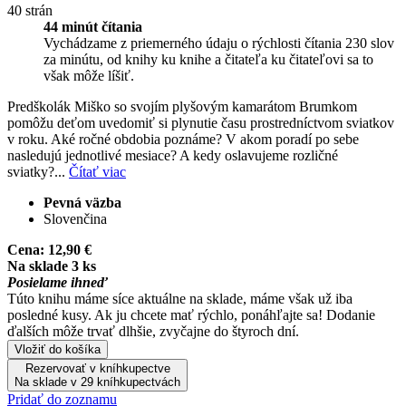
40 strán
44 minút čítania
Vychádzame z priemerného údaju o rýchlosti čítania 230 slov
za minútu, od knihy ku knihe a čitateľa ku čitateľovi sa to
však môže líšiť.
Predškolák Miško so svojím plyšovým kamarátom Brumkom
pomôžu deťom uvedomiť si plynutie času prostredníctvom sviatkov
v roku. Aké ročné obdobia poznáme? V akom poradí po sebe
nasledujú jednotlivé mesiace? A kedy oslavujeme rozličné
sviatky?...
Čítať viac
Pevná väzba
Slovenčina
Cena:
12,90 €
Na sklade 3 ks
Posielame ihneď
Túto knihu máme síce aktuálne na sklade, máme však už iba
posledné kusy. Ak ju chcete mať rýchlo, ponáhľajte sa! Dodanie
ďalších môže trvať dlhšie, zvyčajne do štyroch dní.
Vložiť do košíka
Rezervovať v kníhkupectve
Na sklade v 29 kníhkupectvách
Pridať do zoznamu