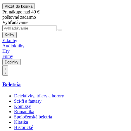
Vložiť do košíka
Pri nákupe nad 49 €
poštovné zadarmo
Vyhľadávanie
Knihy
E-knihy
Audioknihy
Hry
Filmy
Doplnky
Beletria
Detektívky, trilery a horory
Sci-fi a fantasy
Komiksy
Romantika
Spoločenská beletria
Klasika
Historické