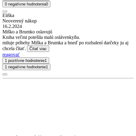
0 negatívne hodnotenia
0
Eliška
Neoverený nákup
16.2.2024
Miško a Brumko oslavujú
Kniha veľmi potešila malú oslávenkyňu.
miluje príbehy Miška a Brumka a hneď po rozbalení darčeky ju aj
chcela čítať.
Čítať viac
reagovať
1 pozitívne hodnotenie
1
1 negatívne hodnotenie
1