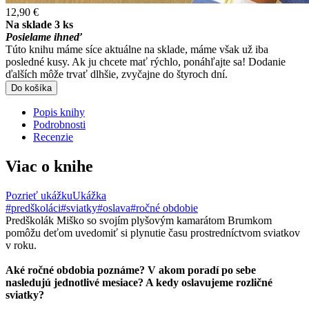
12,90 €
Na sklade 3 ks
Posielame ihneď
Túto knihu máme síce aktuálne na sklade, máme však už iba
posledné kusy. Ak ju chcete mať rýchlo, ponáhľajte sa! Dodanie
ďalších môže trvať dlhšie, zvyčajne do štyroch dní.
Do košíka
Popis knihy
Podrobnosti
Recenzie
Viac o knihe
Pozrieť ukážku
Ukážka
#predškoláci
#sviatky
#oslava
#ročné obdobie
Predškolák Miško so svojím plyšovým kamarátom Brumkom
pomôžu deťom uvedomiť si plynutie času prostredníctvom sviatkov
v roku.
Aké ročné obdobia poznáme? V akom poradí po sebe
nasledujú jednotlivé mesiace? A kedy oslavujeme rozličné
sviatky?