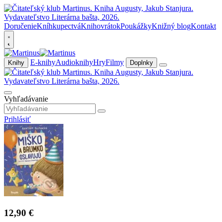
Doručenie
Kníhkupectvá
Knihovrátok
Poukážky
Knižný blog
Kontakt
E-knihy
Audioknihy
Hry
Filmy
Knihy
Doplnky
Vyhľadávanie
Prihlásiť
12,90 €