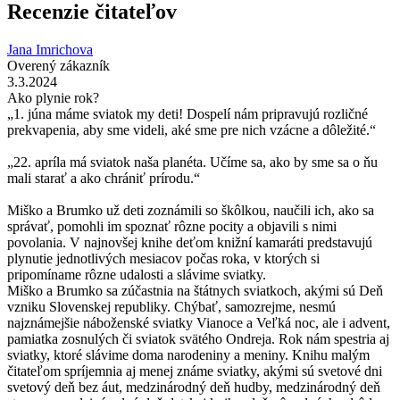
Recenzie čitateľov
Jana Imrichova
Overený zákazník
3.3.2024
Ako plynie rok?
„1. júna máme sviatok my deti! Dospelí nám pripravujú rozličné
prekvapenia, aby sme videli, aké sme pre nich vzácne a dôležité.“
„22. apríla má sviatok naša planéta. Učíme sa, ako by sme sa o ňu
mali starať a ako chrániť prírodu.“
Miško a Brumko už deti zoznámili so škôlkou, naučili ich, ako sa
správať, pomohli im spoznať rôzne pocity a objavili s nimi
povolania. V najnovšej knihe deťom knižní kamaráti predstavujú
plynutie jednotlivých mesiacov počas roka, v ktorých si
pripomíname rôzne udalosti a slávime sviatky.
Miško a Brumko sa zúčastnia na štátnych sviatkoch, akými sú Deň
vzniku Slovenskej republiky. Chýbať, samozrejme, nesmú
najznámejšie náboženské sviatky Vianoce a Veľká noc, ale i advent,
pamiatka zosnulých či sviatok svätého Ondreja. Rok nám spestria aj
sviatky, ktoré slávime doma narodeniny a meniny. Knihu malým
čitateľom spríjemnia aj menej známe sviatky, akými sú svetové dni
svetový deň bez áut, medzinárodný deň hudby, medzinárodný deň