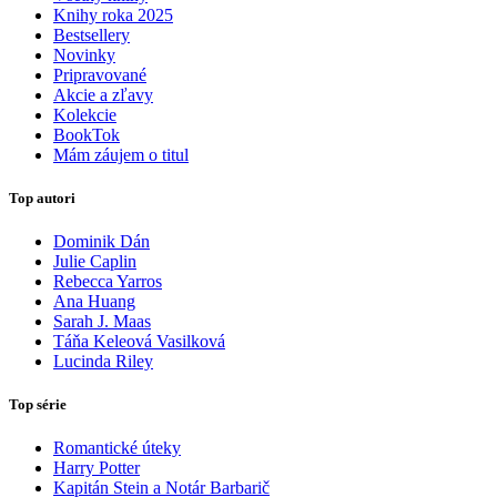
Knihy roka 2025
Bestsellery
Novinky
Pripravované
Akcie a zľavy
Kolekcie
BookTok
Mám záujem o titul
Top autori
Dominik Dán
Julie Caplin
Rebecca Yarros
Ana Huang
Sarah J. Maas
Táňa Keleová Vasilková
Lucinda Riley
Top série
Romantické úteky
Harry Potter
Kapitán Stein a Notár Barbarič