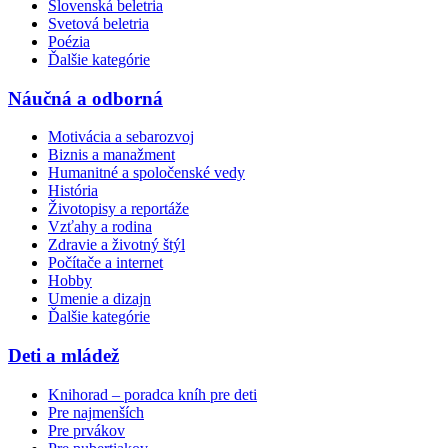
Slovenská beletria
Svetová beletria
Poézia
Ďalšie kategórie
Náučná a odborná
Motivácia a sebarozvoj
Biznis a manažment
Humanitné a spoločenské vedy
História
Životopisy a reportáže
Vzťahy a rodina
Zdravie a životný štýl
Počítače a internet
Hobby
Umenie a dizajn
Ďalšie kategórie
Deti a mládež
Knihorad – poradca kníh pre deti
Pre najmenších
Pre prvákov