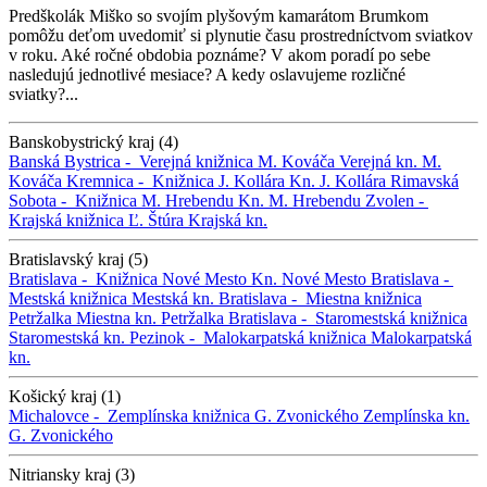
Predškolák Miško so svojím plyšovým kamarátom Brumkom
pomôžu deťom uvedomiť si plynutie času prostredníctvom sviatkov
v roku. Aké ročné obdobia poznáme? V akom poradí po sebe
nasledujú jednotlivé mesiace? A kedy oslavujeme rozličné
sviatky?...
Banskobystrický kraj (4)
Banská Bystrica -
Verejná knižnica M. Kováča
Verejná kn. M.
Kováča
Kremnica -
Knižnica J. Kollára
Kn. J. Kollára
Rimavská
Sobota -
Knižnica M. Hrebendu
Kn. M. Hrebendu
Zvolen -
Krajská knižnica Ľ. Štúra
Krajská kn.
Bratislavský kraj (5)
Bratislava -
Knižnica Nové Mesto
Kn. Nové Mesto
Bratislava -
Mestská knižnica
Mestská kn.
Bratislava -
Miestna knižnica
Petržalka
Miestna kn. Petržalka
Bratislava -
Staromestská knižnica
Staromestská kn.
Pezinok -
Malokarpatská knižnica
Malokarpatská
kn.
Košický kraj (1)
Michalovce -
Zemplínska knižnica G. Zvonického
Zemplínska kn.
G. Zvonického
Nitriansky kraj (3)