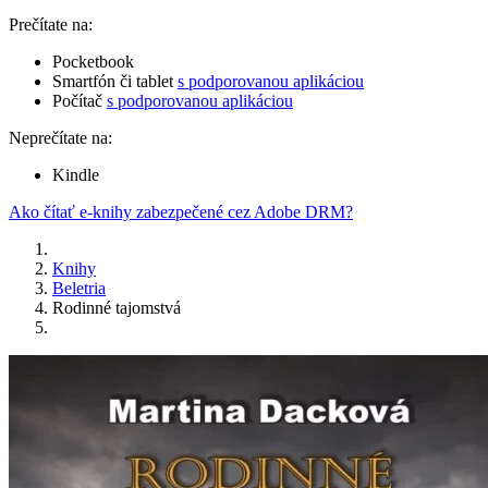
Prečítate na:
Pocketbook
Smartfón či tablet
s podporovanou aplikáciou
Počítač
s podporovanou aplikáciou
Neprečítate na:
Kindle
Ako čítať e-knihy zabezpečené cez Adobe DRM?
Knihy
Beletria
Rodinné tajomstvá