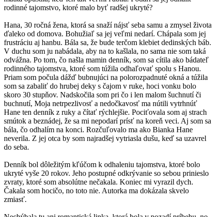
rodinné tajomstvo, ktoré malo byť radšej ukryté?
Hana, 30 ročná žena, ktorá sa snaží nájsť seba samu a zmysel života
ďaleko od domova. Bohužiaľ sa jej veľmi nedarí. Chápala som jej
frustráciu aj hanbu. Bála sa, že bude terčom klebiet dedinských báb.
V duchu som ju nabádala, aby na to kašlala, no sama nie som taká
odvážna. Po tom, čo našla mamin denník, som sa cítila ako bádateľ
rodinného tajomstva, ktoré som túžila odhaľovať spolu s Hanou.
Priam som počula dážď bubnujúci na polorozpadnuté okná a túžila
som sa zabaliť do hrubej deky s čajom v ruke, hoci vonku bolo
skoro 30 stupňov. Nadskočila som pri čo i len malom šuchnutí či
buchnutí, Moja netrpezlivosť a nedočkavosť ma nútili vytrhnúť
Hane ten denník z ruky a čítať rýchlejšie. Pociťovala som aj strach
smútok a beznádej, že sa mi nepodarí prísť na koreň veci. Aj som sa
bála, čo odhalím na konci. Rozčuľovalo ma ako Bianka Hane
neverila. Z jej otca by som najradšej vytriasla dušu, keď sa uzavrel
do seba.
Denník bol dôležitým kľúčom k odhaleniu tajomstva, ktoré bolo
ukryté vyše 20 rokov. Jeho postupné odkrývanie so sebou prinieslo
zvraty, ktoré som absolútne nečakala. Koniec mi vyrazil dych.
Čakala som hocičo, no toto nie. Autorka ma dokázala skvelo
zmiasť.
Nechýbala tu ani romantická linka, ktorá bola v pozadí príbehu, no