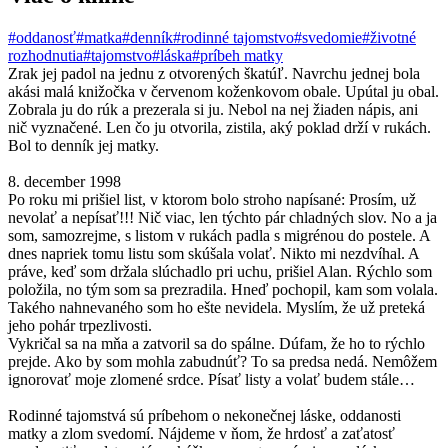
#oddanosť
#matka
#denník
#rodinné tajomstvo
#svedomie
#životné
rozhodnutia
#tajomstvo
#láska
#príbeh matky
Zrak jej padol na jednu z otvorených škatúľ. Navrchu jednej bola
akási malá knižočka v červenom koženkovom obale. Upútal ju obal.
Zobrala ju do rúk a prezerala si ju. Nebol na nej žiaden nápis, ani
nič vyznačené. Len čo ju otvorila, zistila, aký poklad drží v rukách.
Bol to denník jej matky.
8. december 1998
Po roku mi prišiel list, v ktorom bolo stroho napísané: Prosím, už
nevolať a nepísať!!! Nič viac, len týchto pár chladných slov. No a ja
som, samozrejme, s listom v rukách padla s migrénou do postele. A
dnes napriek tomu listu som skúšala volať. Nikto mi nezdvíhal. A
práve, keď som držala slúchadlo pri uchu, prišiel Alan. Rýchlo som
položila, no tým som sa prezradila. Hneď pochopil, kam som volala.
Takého nahnevaného som ho ešte nevidela. Myslím, že už preteká
jeho pohár trpezlivosti.
Vykričal sa na mňa a zatvoril sa do spálne. Dúfam, že ho to rýchlo
prejde. Ako by som mohla zabudnúť? To sa predsa nedá. Nemôžem
ignorovať moje zlomené srdce. Písať listy a volať budem stále…
Rodinné tajomstvá sú príbehom o nekonečnej láske, oddanosti
matky a zlom svedomí. Nájdeme v ňom, že hrdosť a zaťatosť