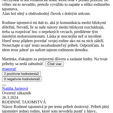
vôbec mi to nevadilo, pretože vyvážilo to napätie a rúško rodinného
tajomstva.
Alan bol silný a obdivuhodný človek s dobrým srdcom.
Rodinne tajomstvá mi dali to, aká je komunikácia medzi blízkymi
dôležitá. Nevadí, že sa naše názory medzi blízkymi rozchádzajú,
treba sa rozprávať hoc o nepekných veciach, predídeme tým
mnohým nedorozumeniam. Láska je mocnejšia než si myslíme.
Hneď teraz pôjdem povedať svojej rodine ako mi na nich záleží.
Nenechajte si ujsť tento nezabudnuteľný príbeh. Odporúčam. Ja
idem teraz pátrať po našom tajnom rodinnom denníku.
Martinka, ďakujem za prejavenú dôveru a zaslanie knihy. Na tvoje
príbehy sa nedá zabudnúť.
Čítať viac
reagovať
2 pozitívne hodnotenia
2
0 negatívne hodnotenia
0
Natália Jurigová
Overený zákazník
26.3.2024
RODINNÉ TAJOMSTVÁ
Názov Rodinné tajomstvá je pre tento príbeh doslovný. Príbeh plný
tajomstiev jednej rodiny, ktoré som nevedela pustiť z hlavy..