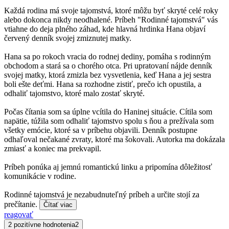
Každá rodina má svoje tajomstvá, ktoré môžu byť skryté celé roky
alebo dokonca nikdy neodhalené. Príbeh "Rodinné tajomstvá" vás
vtiahne do deja plného záhad, kde hlavná hrdinka Hana objaví
červený denník svojej zmiznutej matky.
Hana sa po rokoch vracia do rodnej dediny, pomáha s rodinným
obchodom a stará sa o chorého otca. Pri upratovaní nájde denník
svojej matky, ktorá zmizla bez vysvetlenia, keď Hana a jej sestra
boli ešte deťmi. Hana sa rozhodne zistiť, prečo ich opustila, a
odhaliť tajomstvo, ktoré malo zostať skryté.
Počas čítania som sa úplne vcítila do Haninej situácie. Cítila som
napätie, túžila som odhaliť tajomstvo spolu s ňou a prežívala som
všetky emócie, ktoré sa v príbehu objavili. Denník postupne
odhaľoval nečakané zvraty, ktoré ma šokovali. Autorka ma dokázala
zmiasť a koniec ma prekvapil.
Príbeh ponúka aj jemnú romantickú linku a pripomína dôležitosť
komunikácie v rodine.
Rodinné tajomstvá je nezabudnuteľný príbeh a určite stojí za
prečítanie.
Čítať viac
reagovať
2 pozitívne hodnotenia
2