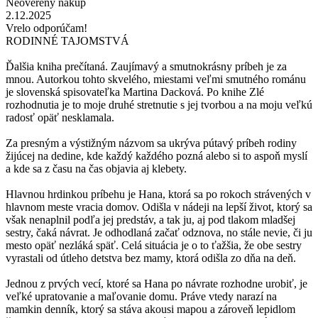
Neoverený nákup
2.12.2025
Vrelo odporúčam!
RODINNÉ TAJOMSTVÁ
Ďalšia kniha prečítaná. Zaujímavý a smutnokrásny príbeh je za
mnou. Autorkou tohto skvelého, miestami veľmi smutného románu
je slovenská spisovateľka Martina Dacková. Po knihe Zlé
rozhodnutia je to moje druhé stretnutie s jej tvorbou a na moju veľkú
radosť opäť nesklamala.
Za presným a výstižným názvom sa ukrýva pútavý príbeh rodiny
žijúcej na dedine, kde každý každého pozná alebo si to aspoň myslí
a kde sa z času na čas objavia aj klebety.
Hlavnou hrdinkou príbehu je Hana, ktorá sa po rokoch strávených v
hlavnom meste vracia domov. Odišla v nádeji na lepší život, ktorý sa
však nenaplnil podľa jej predstáv, a tak ju, aj pod tlakom mladšej
sestry, čaká návrat. Je odhodlaná začať odznova, no stále nevie, či ju
mesto opäť nezláká späť. Celá situácia je o to ťažšia, že obe sestry
vyrastali od útleho detstva bez mamy, ktorá odišla zo dňa na deň.
Jednou z prvých vecí, ktoré sa Hana po návrate rozhodne urobiť, je
veľké upratovanie a maľovanie domu. Práve vtedy narazí na
mamkin denník, ktorý sa stáva akousi mapou a zároveň lepidlom