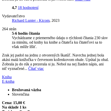
4,7
18 hodnotení
Vydavateľstvo
Richard Lunter - Kicom
, 2023
264 strán
5-6 hodín čítania
Vychádzame z priemerného údaju o rýchlosti čítania 230 slov
za minútu, od knihy ku knihe a čitateľa ku čitateľovi sa to
však môže líšiť.
Zrak jej padol na jednu z otvorených škatúľ. Navrchu jednej bola
akási malá knižočka v červenom koženkovom obale. Upútal ju obal.
Zobrala ju do rúk a prezerala si ju. Nebol na nej žiaden nápis, ani
nič vyznačené...
Čítať viac
Kniha
E-kniha
Brožovaná väzba
Slovenčina
Cena:
15,00 €
Na sklade 1 ks