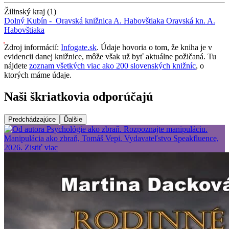
Žilinský kraj (1)
Dolný Kubín -
Oravská knižnica A. Habovštiaka
Oravská kn. A.
Habovštiaka
Zdroj informácií:
Infogate.sk
. Údaje hovoria o tom, že kniha je v
evidencii danej knižnice, môže však už byť aktuálne požičaná. Tu
nájdete
zoznam všetkých viac ako 200 slovenských knižníc
, o
ktorých máme údaje.
Naši škriatkovia odporúčajú
Predchádzajúce
Ďalšie