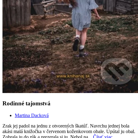
Rodinné tajomstvá
Martina Dacková
Zrak jej padol na jednu z otvorených škatúľ. Navrchu jednej bola
akási malá knižočka v červenom koženkovom obale. Upútal ju obal.
Zobrala ju do rúk a prezerala si ju. Nebol na...
Čítať viac