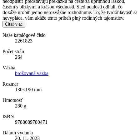
neodpustiť predstavujú prekážku na ceste za úprimnou láskou,
časom s blízkymi a krásou všednosti. Sled udalosti odhalí, čo
dokáže urobiť jedno nerozvážne rozhodnutie. To, že tvrdohlavosť sa
nevypláca, vám ukáže tento príbeh plný rodinných tajomstiev.
Čítať viac
Naše katalógové číslo
2261823
Počet strán
264
Väzba
brožovaná väzba
Rozmer
130×190 mm
Hmotnosť
280 g
ISBN
9788089780471
Dátum vydania
20. 11. 2023