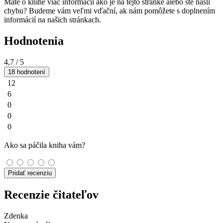
Máte o knihe viac informácií ako je na tejto stránke alebo ste našli
chybu? Budeme vám veľmi vďační, ak nám pomôžete s doplnením
informácií na našich stránkach.
Hodnotenia
4,7
/ 5
18 hodnotení
12
6
0
0
0
Ako sa páčila kniha vám?
Pridať recenziu
Recenzie čitateľov
Zdenka