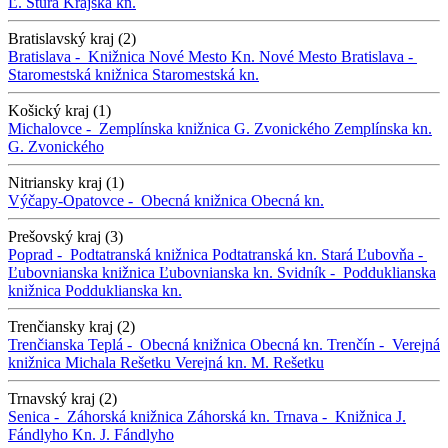
Ľ. Štúra
Krajská kn.
Bratislavský kraj (2)
Bratislava -
Knižnica Nové Mesto
Kn. Nové Mesto
Bratislava -
Staromestská knižnica
Staromestská kn.
Košický kraj (1)
Michalovce -
Zemplínska knižnica G. Zvonického
Zemplínska kn.
G. Zvonického
Nitriansky kraj (1)
Výčapy-Opatovce -
Obecná knižnica
Obecná kn.
Prešovský kraj (3)
Poprad -
Podtatranská knižnica
Podtatranská kn.
Stará Ľubovňa -
Ľubovnianska knižnica
Ľubovnianska kn.
Svidník -
Podduklianska
knižnica
Podduklianska kn.
Trenčiansky kraj (2)
Trenčianska Teplá -
Obecná knižnica
Obecná kn.
Trenčín -
Verejná
knižnica Michala Rešetku
Verejná kn. M. Rešetku
Trnavský kraj (2)
Senica -
Záhorská knižnica
Záhorská kn.
Trnava -
Knižnica J.
Fándlyho
Kn. J. Fándlyho