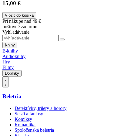
15,00 €
Vložiť do košíka
Pri nákupe nad 49 €
poštovné zadarmo
Vyhľadávanie
Knihy
E-knihy
Audioknihy
Hry
Filmy
Doplnky
Beletria
Detektívky, trilery a horory
Sci-fi a fantasy
Komiksy
Romantika
Spoločenská beletria
Klasika