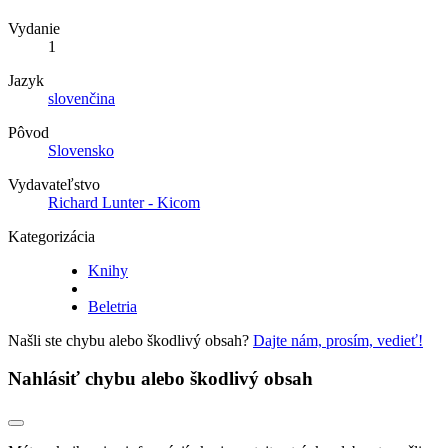
Vydanie
1
Jazyk
slovenčina
Pôvod
Slovensko
Vydavateľstvo
Richard Lunter - Kicom
Kategorizácia
Knihy
Beletria
Našli ste chybu alebo škodlivý obsah?
Dajte nám, prosím, vedieť!
Nahlásiť chybu alebo škodlivý obsah