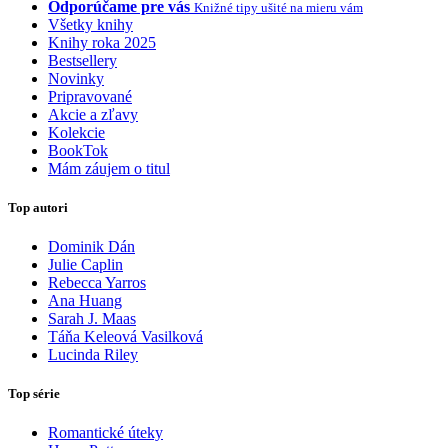
Odporúčame pre vás
Knižné tipy ušité na mieru vám
Všetky knihy
Knihy roka 2025
Bestsellery
Novinky
Pripravované
Akcie a zľavy
Kolekcie
BookTok
Mám záujem o titul
Top autori
Dominik Dán
Julie Caplin
Rebecca Yarros
Ana Huang
Sarah J. Maas
Táňa Keleová Vasilková
Lucinda Riley
Top série
Romantické úteky