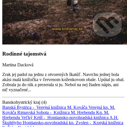
Rodinné tajomstvá
Martina Dacková
Zrak jej padol na jednu z otvorených škatúľ. Navrchu jednej bola
akási malá knižočka v červenom koženkovom obale. Upútal ju obal.
Zobrala ju do rúk a prezerala si ju. Nebol na nej žiaden nápis, ani
nič vyznačené...
Banskobystrický kraj (4)
Banská Bystrica -
Verejná knižnica M. Kováča
Verejná kn. M.
Kováča
Rimavská Sobota -
Knižnica M. Hrebendu
Kn. M.
Hrebendu
Veľký Krtíš -
Hontiansko-novohradská knižnica A.H.
Škultétyho
Hontiansko-novohradská kn.
Zvolen -
Krajská knižnica