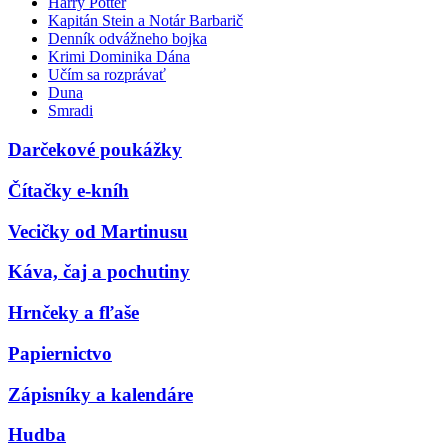
Harry Potter
Kapitán Stein a Notár Barbarič
Denník odvážneho bojka
Krimi Dominika Dána
Učím sa rozprávať
Duna
Smradi
Darčekové poukážky
Čítačky e-kníh
Vecičky od Martinusu
Káva, čaj a pochutiny
Hrnčeky a fľaše
Papiernictvo
Zápisníky a kalendáre
Hudba