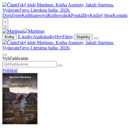
Doručenie
Kníhkupectvá
Knihovrátok
Poukážky
Knižný blog
Kontakt
E-knihy
Audioknihy
Hry
Filmy
Knihy
Doplnky
Vyhľadávanie
Prihlásiť