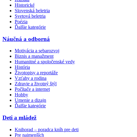
Historické
Slovenská beletria
Svetová beletria
Poézia
Ďalšie kategórie
Náučná a odborná
Motivácia a sebarozvoj
Biznis a manažment
Humanitné a spoločenské vedy
História
Životopisy a reportáže
Vzťahy a rodina
Zdravie a životný štýl
Počítače a internet
Hobby
Umenie a dizajn
Ďalšie kategórie
Deti a mládež
Knihorad – poradca kníh pre deti
Pre najmenších