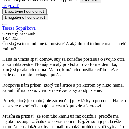
Čítať viac
reagovať
1 pozitívne hodnotenie
1
1 negatívne hodnotenie
1
Tereza Sopúšková
Overený zákazník
18.4.2025
Čo skrýva toto rodinné tajomstvo? A aký dopad to bude mať na celú
rodinu?
Hana sa vracia späť domov, aby sa konečne postarala o svojho otca
a pomohla sestre. No nájde malý poklad a to vo forme dennika,
ktorý si písala ich mama. Mama, ktorá ich opustila keď boli ešte
malé deti a nikto nechápal prečo.
Rozpovie nám príbeh, ktorý trhá srdce a pri ktorom by nikto nemal
zabudnúť na lásku, vieru v nové začiatky a odpustenie.
Príbeh, ktorý je smutný ale zároveň aj plný lásky a pomoci a Hane a
jej sestre otvorí oči a nájdu si cestu k pravde a k otcovi.
Musím sa priznať, že som túto knihu už raz odložila, pretože ma
nejako nezaujal začiatok o to viac som radšej, že som jej dala ešte
jednu šancu - takže ak by ste mali rovnaký problém, stačí vytrvať a