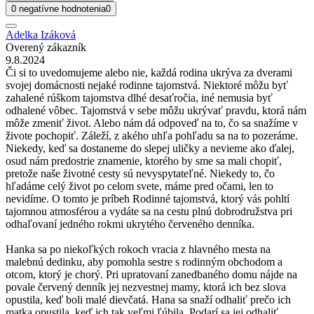
0 negatívne hodnotenia
0
Adelka Izáková
Overený zákazník
9.8.2024
Či si to uvedomujeme alebo nie, každá rodina ukrýva za dverami
svojej domácnosti nejaké rodinne tajomstvá. Niektoré môžu byť
zahalené rúškom tajomstva dlhé desaťročia, iné nemusia byť
odhalené vôbec. Tajomstvá v sebe môžu ukrývať pravdu, ktorá nám
môže zmeniť život. Alebo nám dá odpoveď na to, čo sa snažíme v
živote pochopiť. Záleží, z akého uhľa pohľadu sa na to pozeráme.
Niekedy, keď sa dostaneme do slepej uličky a nevieme ako ďalej,
osud nám predostrie znamenie, ktorého by sme sa mali chopiť,
pretože naše životné cesty sú nevyspytateľné. Niekedy to, čo
hľadáme celý život po celom svete, máme pred očami, len to
nevidíme. O tomto je príbeh Rodinné tajomstvá, ktorý vás pohltí
tajomnou atmosférou a vydáte sa na cestu plnú dobrodružstva pri
odhaľovaní jedného rokmi ukrytého červeného denníka.
Hanka sa po niekoľkých rokoch vracia z hlavného mesta na
malebnú dedinku, aby pomohla sestre s rodinným obchodom a
otcom, ktorý je chorý. Pri upratovaní zanedbaného domu nájde na
povale červený denník jej nezvestnej mamy, ktorá ich bez slova
opustila, keď boli malé dievčatá. Hana sa snaží odhaliť prečo ich
matka opustila, keď ich tak veľmi ľúbila. Podarí sa jej odhaliť