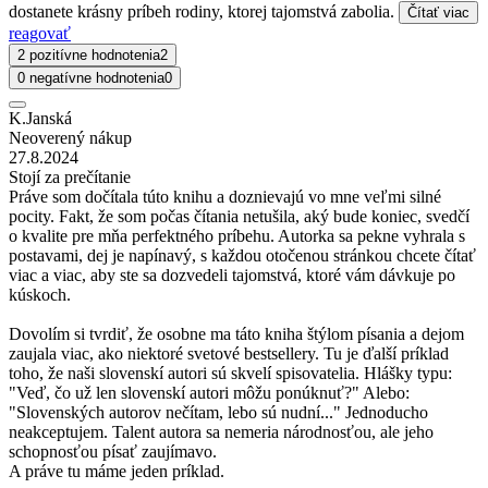
dostanete krásny príbeh rodiny, ktorej tajomstvá zabolia.
Čítať viac
reagovať
2 pozitívne hodnotenia
2
0 negatívne hodnotenia
0
K.Janská
Neoverený nákup
27.8.2024
Stojí za prečítanie
Práve som dočítala túto knihu a doznievajú vo mne veľmi silné
pocity. Fakt, že som počas čítania netušila, aký bude koniec, svedčí
o kvalite pre mňa perfektného príbehu. Autorka sa pekne vyhrala s
postavami, dej je napínavý, s každou otočenou stránkou chcete čítať
viac a viac, aby ste sa dozvedeli tajomstvá, ktoré vám dávkuje po
kúskoch.
Dovolím si tvrdiť, že osobne ma táto kniha štýlom písania a dejom
zaujala viac, ako niektoré svetové bestsellery. Tu je ďalší príklad
toho, že naši slovenskí autori sú skvelí spisovatelia. Hlášky typu:
"Veď, čo už len slovenskí autori môžu ponúknuť?" Alebo:
"Slovenských autorov nečítam, lebo sú nudní..." Jednoducho
neakceptujem. Talent autora sa nemeria národnosťou, ale jeho
schopnosťou písať zaujímavo.
A práve tu máme jeden príklad.