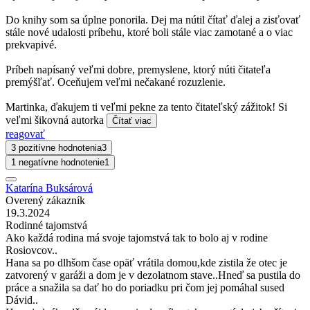
Do knihy som sa úplne ponorila. Dej ma nútil čítať ďalej a zisťovať
stále nové udalosti príbehu, ktoré boli stále viac zamotané a o viac
prekvapivé.
Príbeh napísaný veľmi dobre, premyslene, ktorý núti čitateľa
premýšľať. Oceňujem veľmi nečakané rozuzlenie.
Martinka, ďakujem ti veľmi pekne za tento čitateľský zážitok! Si
veľmi šikovná autorka
Čítať viac
reagovať
3 pozitívne hodnotenia
3
1 negatívne hodnotenie
1
Katarína Buksárová
Overený zákazník
19.3.2024
Rodinné tajomstvá
Ako každá rodina má svoje tajomstvá tak to bolo aj v rodine
Rosiovcov..
Hana sa po dlhšom čase opäť vrátila domou,kde zistila že otec je
zatvorený v garáži a dom je v dezolatnom stave..Hneď sa pustila do
práce a snažila sa dať ho do poriadku pri čom jej pomáhal sused
Dávid..