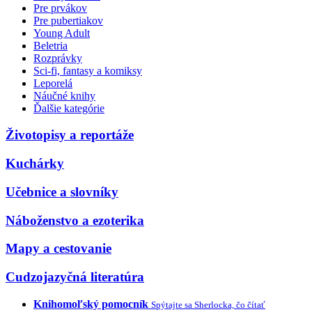
Pre prvákov
Pre pubertiakov
Young Adult
Beletria
Rozprávky
Sci-fi, fantasy a komiksy
Leporelá
Náučné knihy
Ďalšie kategórie
Životopisy a reportáže
Kuchárky
Učebnice a slovníky
Náboženstvo a ezoterika
Mapy a cestovanie
Cudzojazyčná literatúra
Knihomoľský pomocník
Spýtajte sa Sherlocka, čo čítať