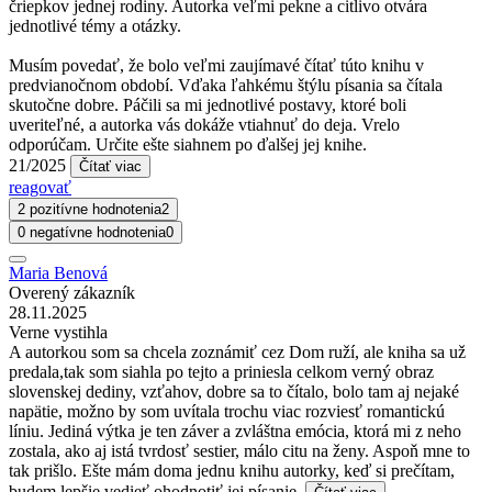
čriepkov jednej rodiny. Autorka veľmi pekne a citlivo otvára
jednotlivé témy a otázky.
Musím povedať, že bolo veľmi zaujímavé čítať túto knihu v
predvianočnom období. Vďaka ľahkému štýlu písania sa čítala
skutočne dobre. Páčili sa mi jednotlivé postavy, ktoré boli
uveriteľné, a autorka vás dokáže vtiahnuť do deja. Vrelo
odporúčam. Určite ešte siahnem po ďalšej jej knihe.
21/2025
Čítať viac
reagovať
2 pozitívne hodnotenia
2
0 negatívne hodnotenia
0
Maria Benová
Overený zákazník
28.11.2025
Verne vystihla
A autorkou som sa chcela zoznámiť cez Dom ruží, ale kniha sa už
predala,tak som siahla po tejto a priniesla celkom verný obraz
slovenskej dediny, vzťahov, dobre sa to čítalo, bolo tam aj nejaké
napätie, možno by som uvítala trochu viac rozviesť romantickú
líniu. Jediná výtka je ten záver a zvláštna emócia, ktorá mi z neho
zostala, ako aj istá tvrdosť sestier, málo citu na ženy. Aspoň mne to
tak prišlo. Ešte mám doma jednu knihu autorky, keď si prečítam,
budem lepšie vedieť ohodnotiť jej písanie.