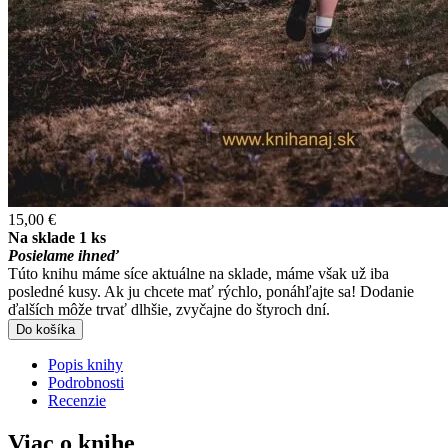
15,00 €
Na sklade 1 ks
Posielame ihneď
Túto knihu máme síce aktuálne na sklade, máme však už iba
posledné kusy. Ak ju chcete mať rýchlo, ponáhľajte sa! Dodanie
ďalších môže trvať dlhšie, zvyčajne do štyroch dní.
Do košíka
Popis knihy
Podrobnosti
Recenzie
Viac o knihe