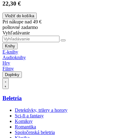
22,30 €
Vložiť do košíka
Pri nákupe nad 49 €
poštovné zadarmo
Vyhľadávanie
Knihy
E-knihy
Audioknihy
Hry
Filmy
Doplnky
Beletria
Detektívky, trilery a horory
Sci-fi a fantasy
Komiksy
Romantika
Spoločenská beletria
Klasika