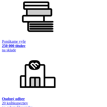
Ponúkame vyše
250 000 titulov
na sklade
Osobný odber
20 kníhkupectiev