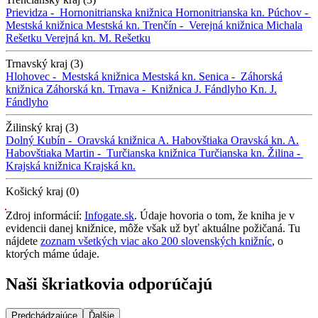
Prievidza -
Hornonitrianska knižnica
Hornonitrianska kn.
Púchov -
Mestská knižnica
Mestská kn.
Trenčín -
Verejná knižnica Michala
Rešetku
Verejná kn. M. Rešetku
Trnavský kraj (3)
Hlohovec -
Mestská knižnica
Mestská kn.
Senica -
Záhorská
knižnica
Záhorská kn.
Trnava -
Knižnica J. Fándlyho
Kn. J.
Fándlyho
Žilinský kraj (3)
Dolný Kubín -
Oravská knižnica A. Habovštiaka
Oravská kn. A.
Habovštiaka
Martin -
Turčianska knižnica
Turčianska kn.
Žilina -
Krajská knižnica
Krajská kn.
Košický kraj (0)
Zdroj informácií:
Infogate.sk
. Údaje hovoria o tom, že kniha je v
evidencii danej knižnice, môže však už byť aktuálne požičaná. Tu
nájdete
zoznam všetkých viac ako 200 slovenských knižníc
, o
ktorých máme údaje.
Naši škriatkovia odporúčajú
Predchádzajúce
Ďalšie