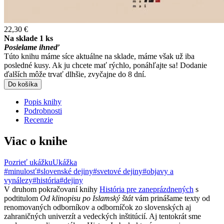
22,30 €
Na sklade 1 ks
Posielame ihneď
Túto knihu máme síce aktuálne na sklade, máme však už iba
posledné kusy. Ak ju chcete mať rýchlo, ponáhľajte sa! Dodanie
ďalších môže trvať dlhšie, zvyčajne do 8 dní.
Do košíka
Popis knihy
Podrobnosti
Recenzie
Viac o knihe
Pozrieť ukážku
Ukážka
#minulosť
#slovenské dejiny
#svetové dejiny
#objavy a
vynálezy
#história
#dejiny
V druhom pokračovaní knihy
História pre zaneprázdnených
s
podtitulom
Od klinopisu po Islamský štát
vám prinášame texty od
renomovaných odborníkov a odborníčok zo slovenských aj
zahraničných univerzít a vedeckých inštitúcií. Aj tentokrát sme