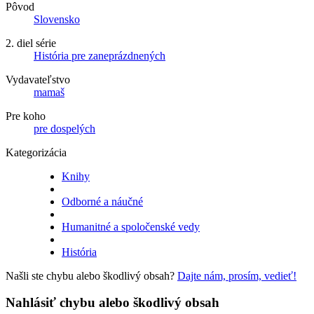
Pôvod
Slovensko
2. diel série
História pre zaneprázdnených
Vydavateľstvo
mamaš
Pre koho
pre dospelých
Kategorizácia
Knihy
Odborné a náučné
Humanitné a spoločenské vedy
História
Našli ste chybu alebo škodlivý obsah?
Dajte nám, prosím, vedieť!
Nahlásiť chybu alebo škodlivý obsah