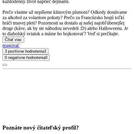
každodenný život naprieč dejinami.
Prečo vlastne už nepíšeme klinovým písmom? Odkedy dostávame
za alkohol za volantom pokuty? Prečo za Francúzsko hrajú toľkí
hráči tmavej pleti? Pozornosti sa dostalo aj našej najobľúbenejšej
droge (káve, ak by ste náhodou nevedeli :D) alebo Halloweenu. Je
to diabolský sviatok a máme ho bojkotovať? Veď si prečítajte.
Čítať viac
reagovať
3 pozitívne hodnotenia
3
0 negatívne hodnotenia
0
Poznáte nový čitateľský profil?