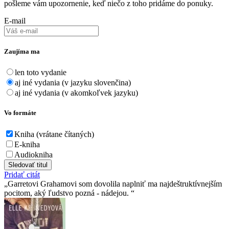
pošleme vám upozornenie, keď niečo z toho pridáme do ponuky.
E-mail
Zaujíma ma
len toto vydanie
aj iné vydania (v jazyku slovenčina)
aj iné vydania (v akomkoľvek jazyku)
Vo formáte
Kniha (vrátane čítaných)
E-kniha
Audiokniha
Sledovať titul
Pridať citát
Garretovi Grahamovi som dovolila naplniť ma najdeštruktívnejším
pocitom, aký ľudstvo pozná - nádejou.