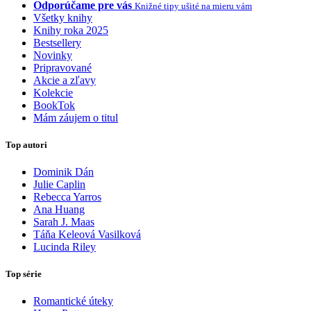
Odporúčame pre vás
Knižné tipy ušité na mieru vám
Všetky knihy
Knihy roka 2025
Bestsellery
Novinky
Pripravované
Akcie a zľavy
Kolekcie
BookTok
Mám záujem o titul
Top autori
Dominik Dán
Julie Caplin
Rebecca Yarros
Ana Huang
Sarah J. Maas
Táňa Keleová Vasilková
Lucinda Riley
Top série
Romantické úteky