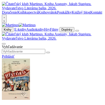
Doručenie
Kníhkupectvá
Knihovrátok
Poukážky
Knižný blog
Kontakt
E-knihy
Audioknihy
Hry
Filmy
Knihy
Doplnky
Vyhľadávanie
Prihlásiť