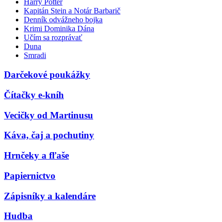
Harry Potter
Kapitán Stein a Notár Barbarič
Denník odvážneho bojka
Krimi Dominika Dána
Učím sa rozprávať
Duna
Smradi
Darčekové poukážky
Čítačky e-kníh
Vecičky od Martinusu
Káva, čaj a pochutiny
Hrnčeky a fľaše
Papiernictvo
Zápisníky a kalendáre
Hudba