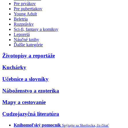
Pre prvákov
Pre pubertiakov
Young Adult
Beletria
Rozprávky
Sci-fi, fantasy a komiksy
Leporelá
Náučné knihy
Ďalšie kategórie
Životopisy a reportáže
Kuchárky
Učebnice a slovníky
Náboženstvo a ezoterika
Mapy a cestovanie
Cudzojazyčná literatúra
Knihomoľský pomocník
Spýtajte sa Sherlocka, čo čítať