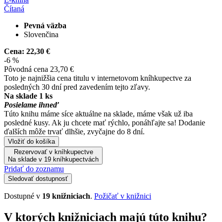
Čítaná
Pevná väzba
Slovenčina
Cena:
22,30 €
-6 %
Pôvodná cena
23,70 €
Toto je najnižšia cena titulu v internetovom kníhkupectve za
posledných 30 dní pred zavedením tejto zľavy.
Na sklade 1 ks
Posielame ihneď
Túto knihu máme síce aktuálne na sklade, máme však už iba
posledné kusy. Ak ju chcete mať rýchlo, ponáhľajte sa! Dodanie
ďalších môže trvať dlhšie, zvyčajne do 8 dní.
Vložiť do košíka
Rezervovať v kníhkupectve
Na sklade v 19 kníhkupectvách
Pridať do zoznamu
Sledovať dostupnosť
Dostupné v
19 knižniciach
.
Požičať v knižnici
V ktorých knižniciach majú túto knihu?