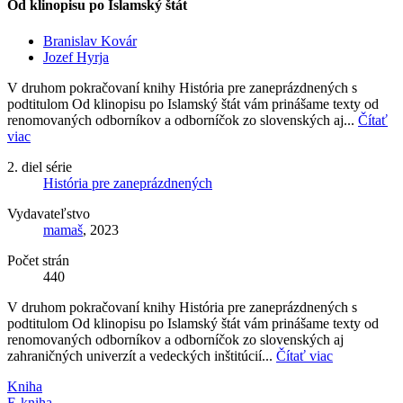
Od klinopisu po Islamský štát
Branislav Kovár
Jozef Hyrja
V druhom pokračovaní knihy História pre zaneprázdnených s
podtitulom Od klinopisu po Islamský štát vám prinášame texty od
renomovaných odborníkov a odborníčok zo slovenských aj...
Čítať
viac
2. diel série
História pre zaneprázdnených
Vydavateľstvo
mamaš
, 2023
Počet strán
440
V druhom pokračovaní knihy História pre zaneprázdnených s
podtitulom Od klinopisu po Islamský štát vám prinášame texty od
renomovaných odborníkov a odborníčok zo slovenských aj
zahraničných univerzít a vedeckých inštitúcií...
Čítať viac
Kniha
E-kniha