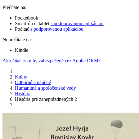
Prečítate na:
Pocketbook
Smartfón či tablet
s podporovanou aplikáciou
Počítač
s podporovanou aplikáciou
Neprečítate na:
Kindle
Ako čítať e-knihy zabezpečené cez Adobe DRM?
Knihy
Odborné a náučné
Humanitné a spoločenské vedy
História
História pre zaneprázdnených 2