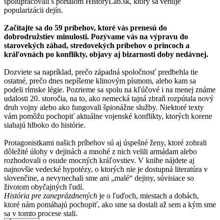
spolupracovali s portálom HistoryLab.sk, ktorý sa venuje
popularizácii dejín.
Začítajte sa do 59 príbehov, ktoré vás prenesú do
dobrodružstiev minulosti. Pozývame vás na výpravu do
starovekých záhad, stredovekých príbehov o princoch a
kráľovnách po konflikty, objavy aj bizarnosti doby nedávnej.
Dozviete sa napríklad, prečo západná spoločnosť predbehla tie
ostatné, prečo dnes nepíšeme klinovým písmom, alebo kam sa
podeli rímske légie. Pozrieme sa spolu na kľúčové i na menej známe
udalosti 20. storočia, na to, ako nemecká tajná zbraň rozpútala nový
druh vojny alebo ako fungovali špionážne služby. Niektoré texty
vám pomôžu pochopiť aktuálne vojenské konflikty, ktorých korene
siahajú hlboko do histórie.
Protagonistkami našich príbehov sú aj úspešné ženy, ktoré zohrali
dôležité úlohy v dejinách a mnohé z nich velili armádam alebo
rozhodovali o osude mocných kráľovstiev. V knihe nájdete aj
najnovšie vedecké hypotézy, o ktorých nie je dostupná literatúra v
slovenčine, a nevynechali sme ani „malé“ dejiny, súvisiace so
životom obyčajných ľudí.
História pre zaneprázdnených
je o ľuďoch, miestach a dobách,
ktoré nám pomáhajú pochopiť, ako sme sa dostali až sem a kým sme
sa v tomto procese stali.