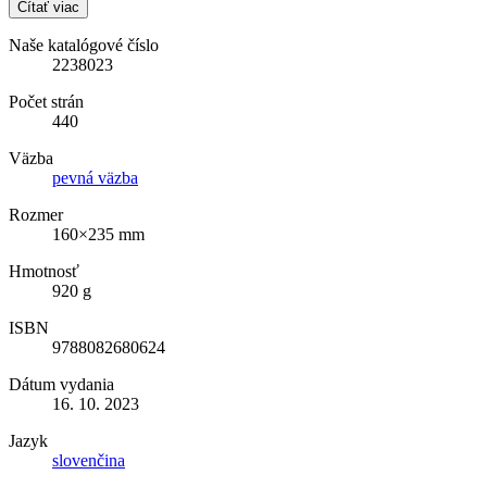
Čítať viac
Naše katalógové číslo
2238023
Počet strán
440
Väzba
pevná väzba
Rozmer
160×235 mm
Hmotnosť
920 g
ISBN
9788082680624
Dátum vydania
16. 10. 2023
Jazyk
slovenčina