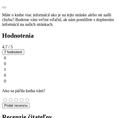
Máte o knihe viac informácií ako je na tejto stránke alebo ste našli
chybu? Budeme vám veľmi vďační, ak nám pomôžete s doplnením
informácií na našich stránkach.
Hodnotenia
4,7
/ 5
7 hodnotení
6
0
1
0
0
Ako sa páčila kniha vám?
Pridať recenziu
Recenzie čitateľov