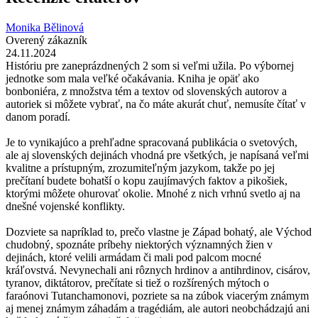
Monika Bělinová
Overený zákazník
24.11.2024
Históriu pre zaneprázdnených 2 som si veľmi užila. Po výbornej
jednotke som mala veľké očakávania. Kniha je opäť ako
bonboniéra, z množstva tém a textov od slovenských autorov a
autoriek si môžete vybrať, na čo máte akurát chuť, nemusíte čítať v
danom poradí.
Je to vynikajúco a prehľadne spracovaná publikácia o svetových,
ale aj slovenských dejinách vhodná pre všetkých, je napísaná veľmi
kvalitne a prístupným, zrozumiteľným jazykom, takže po jej
prečítaní budete bohatší o kopu zaujímavých faktov a pikošiek,
ktorými môžete ohurovať okolie. Mnohé z nich vrhnú svetlo aj na
dnešné vojenské konflikty.
Dozviete sa napríklad to, prečo vlastne je Západ bohatý, ale Východ
chudobný, spoznáte príbehy niektorých významných žien v
dejinách, ktoré velili armádam či mali pod palcom mocné
kráľovstvá. Nevynechali ani rôznych hrdinov a antihrdinov, cisárov,
tyranov, diktátorov, prečítate si tiež o rozšírených mýtoch o
faraónovi Tutanchamonovi, pozriete sa na zúbok viacerým známym
aj menej známym záhadám a tragédiám, ale autori neobchádzajú ani