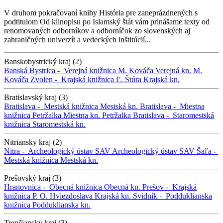
V druhom pokračovaní knihy História pre zaneprázdnených s
podtitulom Od klinopisu po Islamský štát vám prinášame texty od
renomovaných odborníkov a odborníčok zo slovenských aj
zahraničných univerzít a vedeckých inštitúcií...
Banskobystrický kraj (2)
Banská Bystrica -
Verejná knižnica M. Kováča
Verejná kn. M.
Kováča
Zvolen -
Krajská knižnica Ľ. Štúra
Krajská kn.
Bratislavský kraj (3)
Bratislava -
Mestská knižnica
Mestská kn.
Bratislava -
Miestna
knižnica Petržalka
Miestna kn. Petržalka
Bratislava -
Staromestská
knižnica
Staromestská kn.
Nitriansky kraj (2)
Nitra -
Archeologický ústav SAV
Archeologický ústav SAV
Šaľa -
Mestská knižnica
Mestská kn.
Prešovský kraj (3)
Hranovnica -
Obecná knižnica
Obecná kn.
Prešov -
Krajská
knižnica P. O. Hviezdoslava
Krajská kn.
Svidník -
Podduklianska
knižnica
Podduklianska kn.
Trenčiansky kraj (3)