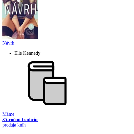
Návrh
Elle Kennedy
Máme
35-ročnú tradíciu
predaja kníh