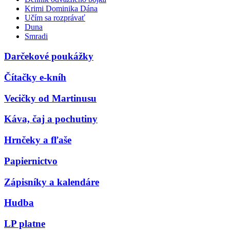
Krimi Dominika Dána
Učím sa rozprávať
Duna
Smradi
Darčekové poukážky
Čítačky e-kníh
Vecičky od Martinusu
Káva, čaj a pochutiny
Hrnčeky a fľaše
Papiernictvo
Zápisníky a kalendáre
Hudba
LP platne