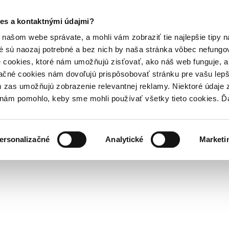
es a kontaktnými údajmi?
našom webe správate, a mohli vám zobraziť tie najlepšie tipy n
é sú naozaj potrebné a bez nich by naša stránka vôbec nefung
 cookies, ktoré nám umožňujú zisťovať, ako náš web funguje, a 
ačné cookies nám dovoľujú prispôsobovať stránku pre vašu lepši
zas umožňujú zobrazenie relevantnej reklamy. Niektoré údaje z
y nám pomohlo, keby sme mohli používať všetky tieto cookies. 
ersonalizačné
Analytické
Marketi