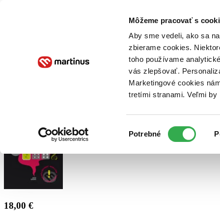
Doručenie
Kníhkupectvá
Knihovrátok
Poukážky
Knižný blog
Kontakt
Môžeme pracovať s cooki
Aby sme vedeli, ako sa na 
zbierame cookies. Niektor
E-knihy
Audioknihy
Hry
Filmy
Knihy
Doplnky
toho používame analytické
vás zlepšovať. Personaliz
Vyhľadávanie
Marketingové cookies nám 
tretími stranami. Veľmi b
Prihlásiť
Výber
Potrebné
P
súhlasu
18,00 €