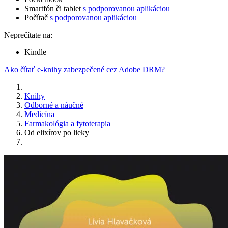
Smartfón či tablet
s podporovanou aplikáciou
Počítač
s podporovanou aplikáciou
Neprečítate na:
Kindle
Ako čítať e-knihy zabezpečené cez Adobe DRM?
Knihy
Odborné a náučné
Medicína
Farmakológia a fytoterapia
Od elixírov po lieky