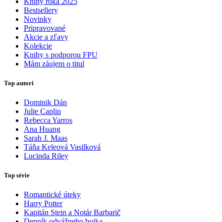
Knihy roka 2025
Bestsellery
Novinky
Pripravované
Akcie a zľavy
Kolekcie
Knihy s podporou FPU
Mám záujem o titul
Top autori
Dominik Dán
Julie Caplin
Rebecca Yarros
Ana Huang
Sarah J. Maas
Táňa Keleová Vasilková
Lucinda Riley
Top série
Romantické úteky
Harry Potter
Kapitán Stein a Notár Barbarič
Denník odvážneho bojka