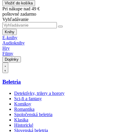
Vložiť do košíka
Pri nákupe nad 49 €
poštovné zadarmo
Vyhľadávanie
Knihy
E-knihy
Audioknihy
Hry
Filmy
Doplnky
Beletria
Detektívky, trilery a horory
Sci-fi a fantasy
Komiksy
Romantika
Spoločenská beletria
Klasika
Historické
Slovenská beletria