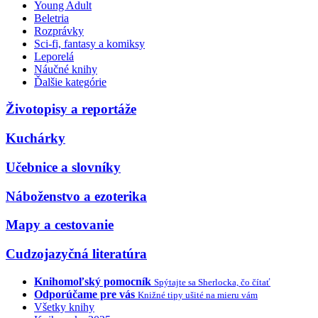
Young Adult
Beletria
Rozprávky
Sci-fi, fantasy a komiksy
Leporelá
Náučné knihy
Ďalšie kategórie
Životopisy a reportáže
Kuchárky
Učebnice a slovníky
Náboženstvo a ezoterika
Mapy a cestovanie
Cudzojazyčná literatúra
Knihomoľský pomocník
Spýtajte sa Sherlocka, čo čítať
Odporúčame pre vás
Knižné tipy ušité na mieru vám
Všetky knihy