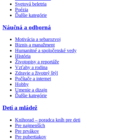
Svetová beletria
Poézia
Ďalšie kategórie
Náučná a odborná
Motivácia a sebarozvoj
Biznis a manažment
Humanitné a spoločenské vedy
História
Životopisy a reportáže
Vzťahy a rodina
Zdravie a životný štýl
Počítače a internet
Hobby
Umenie a dizajn
Ďalšie kategórie
Deti a mládež
Knihorad – poradca kníh pre deti
Pre najmenších
Pre prvákov
Pre pubertiakov