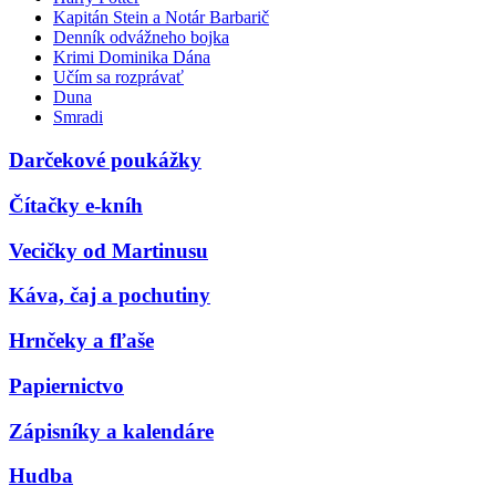
Kapitán Stein a Notár Barbarič
Denník odvážneho bojka
Krimi Dominika Dána
Učím sa rozprávať
Duna
Smradi
Darčekové poukážky
Čítačky e-kníh
Vecičky od Martinusu
Káva, čaj a pochutiny
Hrnčeky a fľaše
Papiernictvo
Zápisníky a kalendáre
Hudba