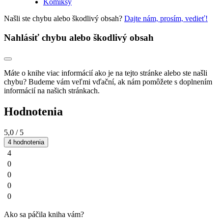
Komiksy
Našli ste chybu alebo škodlivý obsah?
Dajte nám, prosím, vedieť!
Nahlásiť chybu alebo škodlivý obsah
Máte o knihe viac informácií ako je na tejto stránke alebo ste našli
chybu? Budeme vám veľmi vďační, ak nám pomôžete s doplnením
informácií na našich stránkach.
Hodnotenia
5,0
/ 5
4 hodnotenia
4
0
0
0
0
Ako sa páčila kniha vám?