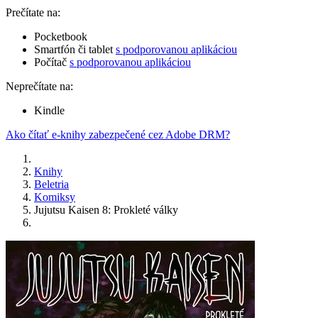
Prečítate na:
Pocketbook
Smartfón či tablet
s podporovanou aplikáciou
Počítač
s podporovanou aplikáciou
Neprečítate na:
Kindle
Ako čítať e-knihy zabezpečené cez Adobe DRM?
Knihy
Beletria
Komiksy
Jujutsu Kaisen 8: Prokleté války