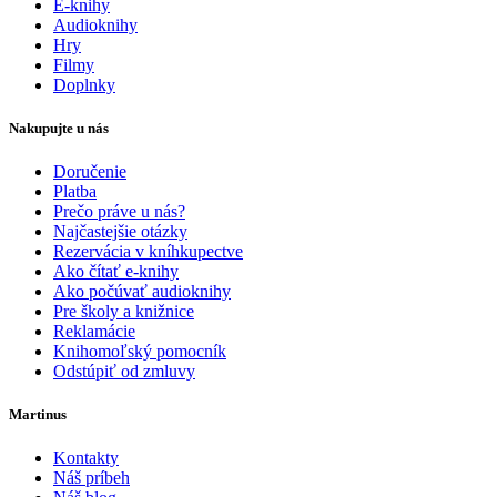
E-knihy
Audioknihy
Hry
Filmy
Doplnky
Nakupujte u nás
Doručenie
Platba
Prečo práve u nás?
Najčastejšie otázky
Rezervácia v kníhkupectve
Ako čítať e-knihy
Ako počúvať audioknihy
Pre školy a knižnice
Reklamácie
Knihomoľský pomocník
Odstúpiť od zmluvy
Martinus
Kontakty
Náš príbeh