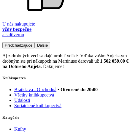
U nás nakupujete
vždy bezpečne
a s dôverou
Predchádzajúce
Ďalšie
Aj z drobných vecí sa dajú urobiť veľké. Vďaka vašim Anjelským
drobným ste pri nákupoch na Martinuse darovali už
1 502 059,00 €
na Dobrého Anjela
. Ďakujeme!
Kníhkupectvá
Bratislava - Obchodná
• Otvorené do 20:00
Všetky kníhkupectvá
Udalosti
Spriatelené kníhkupectvá
Kategórie
Knihy