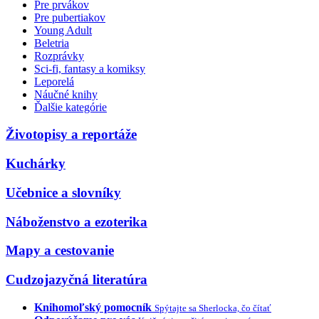
Pre prvákov
Pre pubertiakov
Young Adult
Beletria
Rozprávky
Sci-fi, fantasy a komiksy
Leporelá
Náučné knihy
Ďalšie kategórie
Životopisy a reportáže
Kuchárky
Učebnice a slovníky
Náboženstvo a ezoterika
Mapy a cestovanie
Cudzojazyčná literatúra
Knihomoľský pomocník
Spýtajte sa Sherlocka, čo čítať