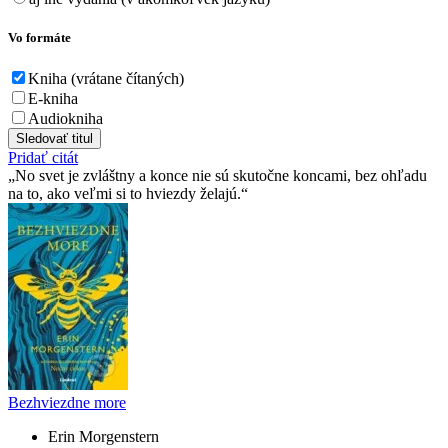
Vo formáte
Kniha (vrátane čítaných)
E-kniha
Audiokniha
Sledovať titul
Pridať citát
No svet je zvláštny a konce nie sú skutočne koncami, bez ohľadu
na to, ako veľmi si to hviezdy želajú.
Bezhviezdne more
Erin Morgenstern