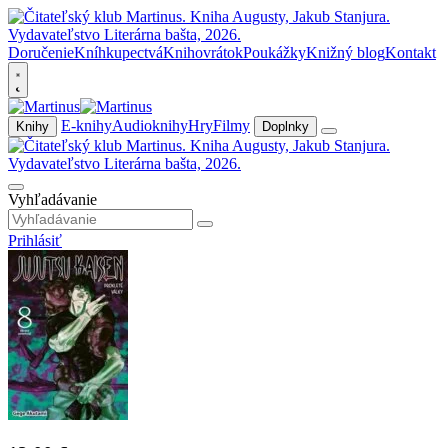
Doručenie
Kníhkupectvá
Knihovrátok
Poukážky
Knižný blog
Kontakt
E-knihy
Audioknihy
Hry
Filmy
Knihy
Doplnky
Vyhľadávanie
Prihlásiť