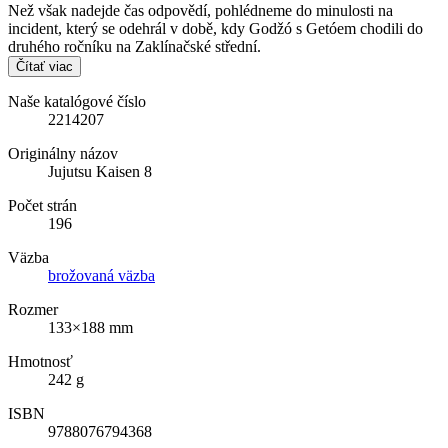
Než však nadejde čas odpovědí, pohlédneme do minulosti na
incident, který se odehrál v době, kdy Godžó s Getóem chodili do
druhého ročníku na Zaklínačské střední.
Čítať viac
Naše katalógové číslo
2214207
Originálny názov
Jujutsu Kaisen 8
Počet strán
196
Väzba
brožovaná väzba
Rozmer
133×188 mm
Hmotnosť
242 g
ISBN
9788076794368