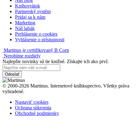
Náš blog
Knihovrátok
Partnerský systém
Pridaj sa k nám
Marketing
Náš labák
Prehlásenie o cookies
Vyhlásenie o prístupnosti
Martinus je certifikovaný B Corp
Nerobíme rozdiely
Najlepšie novinky sú tie knižné. Získajte ich ako prví:
Odoslať
© 2000-2026 Martinus. Internetové kníhkupectvo. Všetky práva
vyhradené.
Nastaviť cookies
Ochrana súkromia
Obchodné podmienky