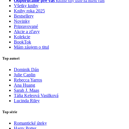
Odporúčame pre vás
Knižné tipy ušité na mieru vám
Všetky knihy
Knihy roka 2025
Bestsellery
Novinky
Pripravované
Akcie a zľavy
Kolekcie
BookTok
Mám záujem o titul
Top autori
Dominik Dán
Julie Caplin
Rebecca Yarros
Ana Huang
Sarah J. Maas
Táňa Keleová Vasilková
Lucinda Riley
Top série
Romantické úteky
Harry Potter