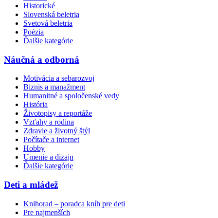
Historické
Slovenská beletria
Svetová beletria
Poézia
Ďalšie kategórie
Náučná a odborná
Motivácia a sebarozvoj
Biznis a manažment
Humanitné a spoločenské vedy
História
Životopisy a reportáže
Vzťahy a rodina
Zdravie a životný štýl
Počítače a internet
Hobby
Umenie a dizajn
Ďalšie kategórie
Deti a mládež
Knihorad – poradca kníh pre deti
Pre najmenších