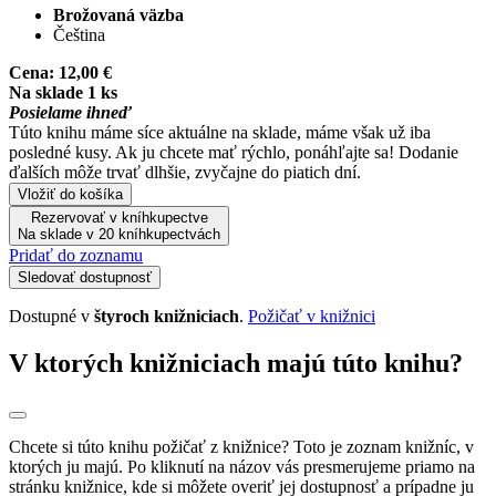
Brožovaná väzba
Čeština
Cena:
12,00 €
Na sklade 1 ks
Posielame ihneď
Túto knihu máme síce aktuálne na sklade, máme však už iba
posledné kusy. Ak ju chcete mať rýchlo, ponáhľajte sa! Dodanie
ďalších môže trvať dlhšie, zvyčajne do piatich dní.
Vložiť do košíka
Rezervovať v kníhkupectve
Na sklade v 20 kníhkupectvách
Pridať do zoznamu
Sledovať dostupnosť
Dostupné v
štyroch knižniciach
.
Požičať v knižnici
V ktorých knižniciach majú túto knihu?
Chcete si túto knihu požičať z knižnice? Toto je zoznam knižníc, v
ktorých ju majú. Po kliknutí na názov vás presmerujeme priamo na
stránku knižnice, kde si môžete overiť jej dostupnosť a prípadne ju