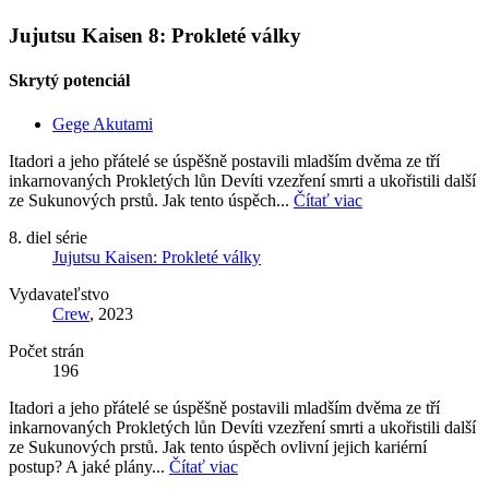
Jujutsu Kaisen 8: Prokleté války
Skrytý potenciál
Gege Akutami
Itadori a jeho přátelé se úspěšně postavili mladším dvěma ze tří
inkarnovaných Prokletých lůn Devíti vzezření smrti a ukořistili další
ze Sukunových prstů. Jak tento úspěch...
Čítať viac
8. diel série
Jujutsu Kaisen: Prokleté války
Vydavateľstvo
Crew
, 2023
Počet strán
196
Itadori a jeho přátelé se úspěšně postavili mladším dvěma ze tří
inkarnovaných Prokletých lůn Devíti vzezření smrti a ukořistili další
ze Sukunových prstů. Jak tento úspěch ovlivní jejich kariérní
postup? A jaké plány...
Čítať viac