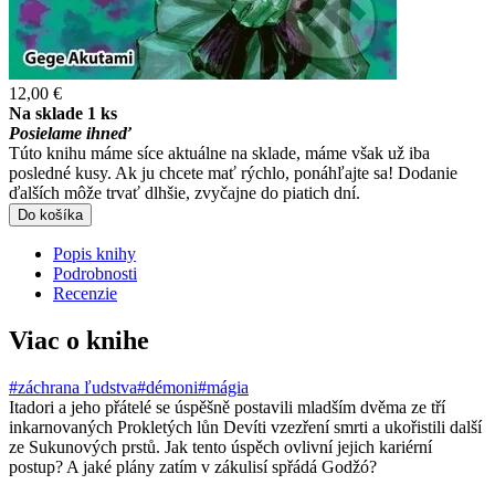
12,00 €
Na sklade 1 ks
Posielame ihneď
Túto knihu máme síce aktuálne na sklade, máme však už iba
posledné kusy. Ak ju chcete mať rýchlo, ponáhľajte sa! Dodanie
ďalších môže trvať dlhšie, zvyčajne do piatich dní.
Do košíka
Popis knihy
Podrobnosti
Recenzie
Viac o knihe
#záchrana ľudstva
#démoni
#mágia
Itadori a jeho přátelé se úspěšně postavili mladším dvěma ze tří
inkarnovaných Prokletých lůn Devíti vzezření smrti a ukořistili další
ze Sukunových prstů. Jak tento úspěch ovlivní jejich kariérní
postup? A jaké plány zatím v zákulisí spřádá Godžó?