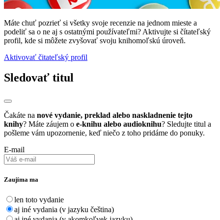
Máte chuť pozrieť si všetky svoje recenzie na jednom mieste a
podeliť sa o ne aj s ostatnými používateľmi? Aktivujte si čítateľský
profil, kde si môžete zvyšovať svoju knihomoľskú úroveň.
Aktivovať čitateľský profil
Sledovať titul
Čakáte na
nové vydanie, preklad alebo naskladnenie tejto
knihy
? Máte záujem o
e-knihu alebo audioknihu
? Sledujte titul a
pošleme vám upozornenie, keď niečo z toho pridáme do ponuky.
E-mail
Zaujíma ma
len toto vydanie
aj iné vydania (v jazyku čeština)
aj iné vydania (v akomkoľvek jazyku)