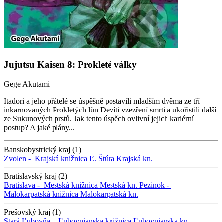
Jujutsu Kaisen 8: Prokleté války
Gege Akutami
Itadori a jeho přátelé se úspěšně postavili mladším dvěma ze tří
inkarnovaných Prokletých lůn Devíti vzezření smrti a ukořistili další
ze Sukunových prstů. Jak tento úspěch ovlivní jejich kariérní
postup? A jaké plány...
Banskobystrický kraj (1)
Zvolen -
Krajská knižnica Ľ. Štúra
Krajská kn.
Bratislavský kraj (2)
Bratislava -
Mestská knižnica
Mestská kn.
Pezinok -
Malokarpatská knižnica
Malokarpatská kn.
Prešovský kraj (1)
Stará Ľubovňa -
Ľubovnianska knižnica
Ľubovnianska kn.