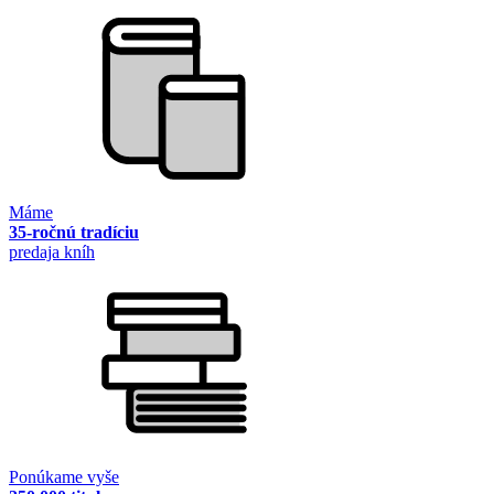
Máme
35-ročnú tradíciu
predaja kníh
Ponúkame vyše