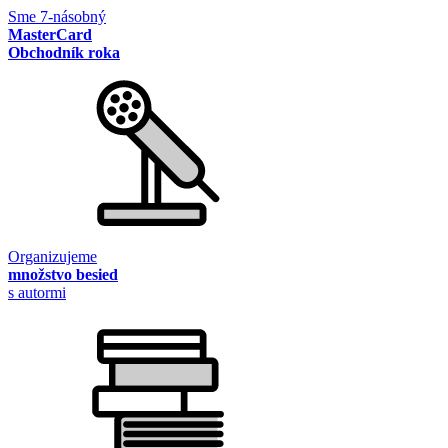
Sme 7-násobný
MasterCard
Obchodník roka
Organizujeme
množstvo besied
s autormi