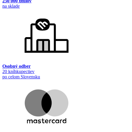
250 000 titulov
na sklade
Osobný odber
20 kníhkupectiev
po celom Slovensku