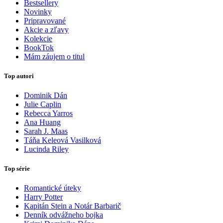
Bestsellery
Novinky
Pripravované
Akcie a zľavy
Kolekcie
BookTok
Mám záujem o titul
Top autori
Dominik Dán
Julie Caplin
Rebecca Yarros
Ana Huang
Sarah J. Maas
Táňa Keleová Vasilková
Lucinda Riley
Top série
Romantické úteky
Harry Potter
Kapitán Stein a Notár Barbarič
Denník odvážneho bojka