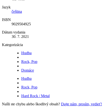
Jazyk
čeština
ISBN
9029504925
Dátum vydania
30. 7. 2021
Kategorizácia
Hudba
Rock, Pop
Domáce
Hudba
Rock, Pop
Hard Rock / Metal
Našli ste chybu alebo škodlivý obsah?
Dajte nám, prosím, vedieť!