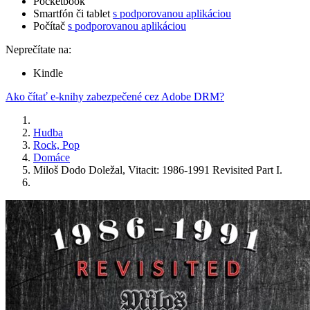
Pocketbook
Smartfón či tablet
s podporovanou aplikáciou
Počítač
s podporovanou aplikáciou
Neprečítate na:
Kindle
Ako čítať e-knihy zabezpečené cez Adobe DRM?
Hudba
Rock, Pop
Domáce
Miloš Dodo Doležal, Vitacit: 1986-1991 Revisited Part I.