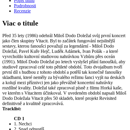
Popis titulu
Podrobnosti
Recenzie
Viac o titule
Před 35 lety (1986) odehrál Miloš Dodo Doležal svůj první koncert
jako člen skupiny Vitacit. Byl to začátek fungování nejsilnější
sestavy, kterou fanoušci považují za legendární - Miloš Dodo
Doležal, Pavel Kuře Hejč, Luděk Adámek, Ivan Polák - a které
vyvrcholilo kultovní studiovou nahrávkou Vzhůru přes oceán
(1991). Miloš Dodo Doležal po letech vyslyšel přání fanoušků, aby
studiově zpracoval celé toto pětileté období. Toto dvojalbum tvoří
první díl s hudbou z tohoto období a potěší tak konečně fanoušky
skladbami, které neměly za bývalého režimu šanci vyjít na deskách
a kolují mezi příznivci jen jako převážně koncertní nahrávky
rozdílné kvality. Doležal také zpracoval písně z filmu Horká kaše,
ve kterém s Vitacitem účinkoval. V uvedeném období napsali Miloš
Dodo Doležala Vitacit přes 50 skladeb, které projekt Revisited
definitivně a kvalitně zpracovává.
Tracklist:
CD 1
1. Nechci
2. Snad odpustíš