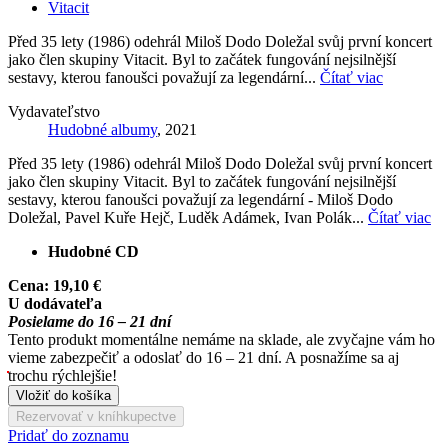
Vitacit
Před 35 lety (1986) odehrál Miloš Dodo Doležal svůj první koncert
jako člen skupiny Vitacit. Byl to začátek fungování nejsilnější
sestavy, kterou fanoušci považují za legendární...
Čítať viac
Vydavateľstvo
Hudobné albumy
, 2021
Před 35 lety (1986) odehrál Miloš Dodo Doležal svůj první koncert
jako člen skupiny Vitacit. Byl to začátek fungování nejsilnější
sestavy, kterou fanoušci považují za legendární - Miloš Dodo
Doležal, Pavel Kuře Hejč, Luděk Adámek, Ivan Polák...
Čítať viac
Hudobné CD
Cena:
19,10 €
U dodávateľa
Posielame do 16 – 21 dní
Tento produkt momentálne nemáme na sklade, ale zvyčajne vám ho
vieme zabezpečiť a odoslať do 16 – 21 dní. A posnažíme sa aj
trochu rýchlejšie!
Vložiť do košíka
Rezervovať v kníhkupectve
Pridať do zoznamu