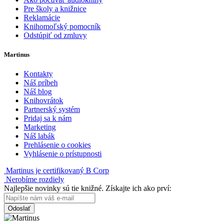
Pre školy a knižnice
Reklamácie
Knihomoľský pomocník
Odstúpiť od zmluvy
Martinus
Kontakty
Náš príbeh
Náš blog
Knihovrátok
Partnerský systém
Pridaj sa k nám
Marketing
Náš labák
Prehlásenie o cookies
Vyhlásenie o prístupnosti
Martinus je certifikovaný B Corp
Nerobíme rozdiely
Najlepšie novinky sú tie knižné. Získajte ich ako prví:
Odoslať