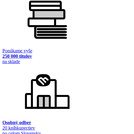
Ponúkame vyše
250 000 titulov
na sklade
Osobný odber
20 kníhkupectiev
po celom Slovensku