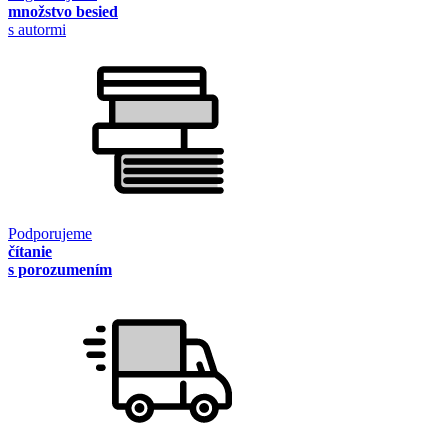
množstvo besied
s autormi
Podporujeme
čítanie
s porozumením