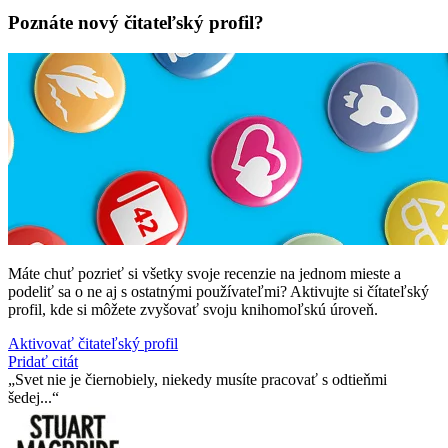
Poznáte nový čitateľský profil?
Máte chuť pozrieť si všetky svoje recenzie na jednom mieste a
podeliť sa o ne aj s ostatnými používateľmi? Aktivujte si čítateľský
profil, kde si môžete zvyšovať svoju knihomoľskú úroveň.
Aktivovať čitateľský profil
Pridať citát
Svet nie je čiernobiely, niekedy musíte pracovať s odtieňmi
šedej...