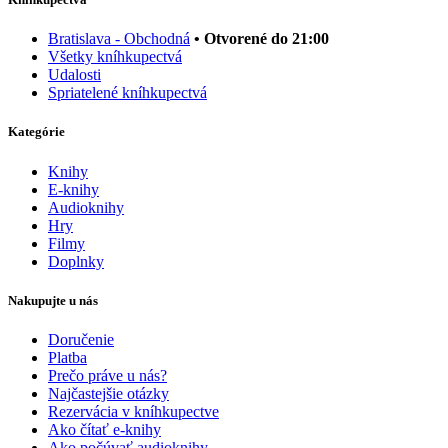
Bratislava - Obchodná
• Otvorené do 21:00
Všetky kníhkupectvá
Udalosti
Spriatelené kníhkupectvá
Kategórie
Knihy
E-knihy
Audioknihy
Hry
Filmy
Doplnky
Nakupujte u nás
Doručenie
Platba
Prečo práve u nás?
Najčastejšie otázky
Rezervácia v kníhkupectve
Ako čítať e-knihy
Ako počúvať audioknihy