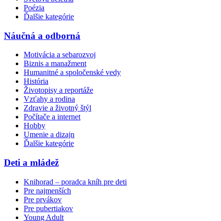
Poézia
Ďalšie kategórie
Náučná a odborná
Motivácia a sebarozvoj
Biznis a manažment
Humanitné a spoločenské vedy
História
Životopisy a reportáže
Vzťahy a rodina
Zdravie a životný štýl
Počítače a internet
Hobby
Umenie a dizajn
Ďalšie kategórie
Deti a mládež
Knihorad – poradca kníh pre deti
Pre najmenších
Pre prvákov
Pre pubertiakov
Young Adult