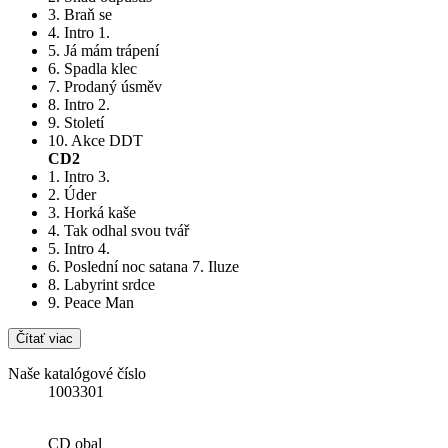
3. Braň se
4. Intro 1.
5. Já mám trápení
6. Spadla klec
7. Prodaný úsměv
8. Intro 2.
9. Století
10. Akce DDT
CD2
1. Intro 3.
2. Úder
3. Horká kaše
4. Tak odhal svou tvář
5. Intro 4.
6. Poslední noc satana 7. Iluze
8. Labyrint srdce
9. Peace Man
Čítať viac
Naše katalógové číslo
1003301
CD obal