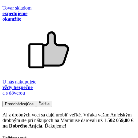
Tovar skladom
expedujeme
okamžite
U nás nakupujete
vždy bezpečne
a s dôverou
Predchádzajúce
Ďalšie
Aj z drobných vecí sa dajú urobiť veľké. Vďaka vašim Anjelským
drobným ste pri nákupoch na Martinuse darovali už
1 502 059,00 €
na Dobrého Anjela
. Ďakujeme!
Kníhkupectvá