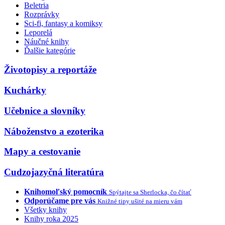
Beletria
Rozprávky
Sci-fi, fantasy a komiksy
Leporelá
Náučné knihy
Ďalšie kategórie
Životopisy a reportáže
Kuchárky
Učebnice a slovníky
Náboženstvo a ezoterika
Mapy a cestovanie
Cudzojazyčná literatúra
Knihomoľský pomocník
Spýtajte sa Sherlocka, čo čítať
Odporúčame pre vás
Knižné tipy ušité na mieru vám
Všetky knihy
Knihy roka 2025