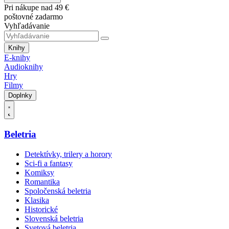
Pri nákupe nad 49 €
poštovné zadarmo
Vyhľadávanie
Knihy
E-knihy
Audioknihy
Hry
Filmy
Doplnky
Beletria
Detektívky, trilery a horory
Sci-fi a fantasy
Komiksy
Romantika
Spoločenská beletria
Klasika
Historické
Slovenská beletria
Svetová beletria