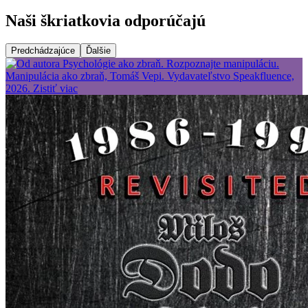
Naši škriatkovia odporúčajú
Predchádzajúce
Ďalšie