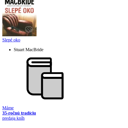
Slepé oko
Stuart MacBride
Máme
35-ročnú tradíciu
predaja kníh