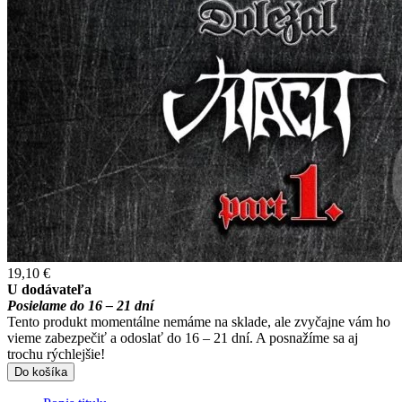
19,10 €
U dodávateľa
Posielame do 16 – 21 dní
Tento produkt momentálne nemáme na sklade, ale zvyčajne vám ho
vieme zabezpečiť a odoslať do 16 – 21 dní. A posnažíme sa aj
trochu rýchlejšie!
Do košíka