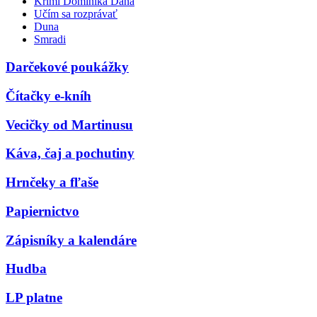
Krimi Dominika Dána
Učím sa rozprávať
Duna
Smradi
Darčekové poukážky
Čítačky e-kníh
Vecičky od Martinusu
Káva, čaj a pochutiny
Hrnčeky a fľaše
Papiernictvo
Zápisníky a kalendáre
Hudba
LP platne