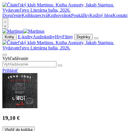
Doručenie
Kníhkupectvá
Knihovrátok
Poukážky
Knižný blog
Kontakt
E-knihy
Audioknihy
Hry
Filmy
Knihy
Doplnky
Vyhľadávanie
Prihlásiť
19,10 €
Vložiť do košíka