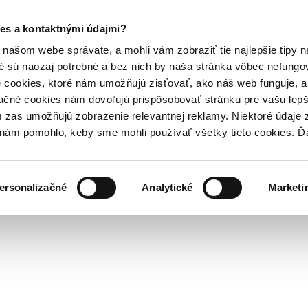
es a kontaktnými údajmi?
našom webe správate, a mohli vám zobraziť tie najlepšie tipy n
é sú naozaj potrebné a bez nich by naša stránka vôbec nefung
 cookies, ktoré nám umožňujú zisťovať, ako náš web funguje, a 
ačné cookies nám dovoľujú prispôsobovať stránku pre vašu lepši
zas umožňujú zobrazenie relevantnej reklamy. Niektoré údaje z
y nám pomohlo, keby sme mohli používať všetky tieto cookies. 
ersonalizačné
Analytické
Marketi