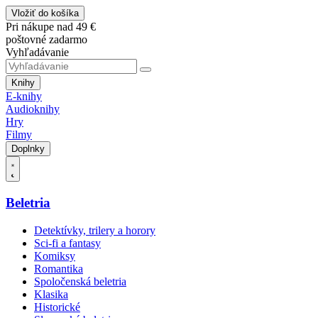
Vložiť do košíka
Pri nákupe nad 49 €
poštovné zadarmo
Vyhľadávanie
Knihy
E-knihy
Audioknihy
Hry
Filmy
Doplnky
Beletria
Detektívky, trilery a horory
Sci-fi a fantasy
Komiksy
Romantika
Spoločenská beletria
Klasika
Historické