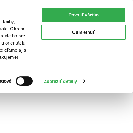
Povoliť všetko
a knihy,
ovala. Okrem
Odmietnuť
stále ho pre
u orientáciu.
dieľame aj s
Ďakujeme!
ngové
Zobraziť detaily