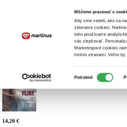
Doručenie
Kníhkupectvá
Knihovrátok
Poukážky
Knižný blog
Kontakt
Môžeme pracovať s cooki
Aby sme vedeli, ako sa na 
zbierame cookies. Niektor
E-knihy
Audioknihy
Hry
Filmy
Knihy
Doplnky
toho používame analytické
vás zlepšovať. Personaliz
Vyhľadávanie
Marketingové cookies nám 
tretími stranami. Veľmi b
Prihlásiť
Výber
Potrebné
P
súhlasu
14,20 €