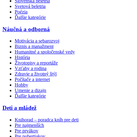
Slovenská beletria
Svetová beletria
Poézia
Ďalšie kategórie
Náučná a odborná
Motivácia a sebarozvoj
Biznis a manažment
Humanitné a spoločenské vedy
História
Životopisy a reportáže
Vzťahy a rodina
Zdravie a životný štýl
Počítače a internet
Hobby
Umenie a dizajn
Ďalšie kategórie
Deti a mládež
Knihorad – poradca kníh pre deti
Pre najmenších
Pre prvákov
Pre pubertiakov