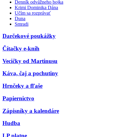
Denník odvážneho bojka
Krimi Dominika Dána
Učím sa rozprávať
Duna
Smradi
Darčekové poukážky
Čítačky e-kníh
Vecičky od Martinusu
Káva, čaj a pochutiny
Hrnčeky a fľaše
Papiernictvo
Zápisníky a kalendáre
Hudba
LP platne