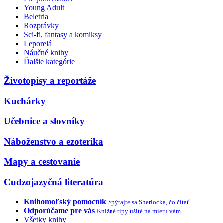
Young Adult
Beletria
Rozprávky
Sci-fi, fantasy a komiksy
Leporelá
Náučné knihy
Ďalšie kategórie
Životopisy a reportáže
Kuchárky
Učebnice a slovníky
Náboženstvo a ezoterika
Mapy a cestovanie
Cudzojazyčná literatúra
Knihomoľský pomocník
Spýtajte sa Sherlocka, čo čítať
Odporúčame pre vás
Knižné tipy ušité na mieru vám
Všetky knihy