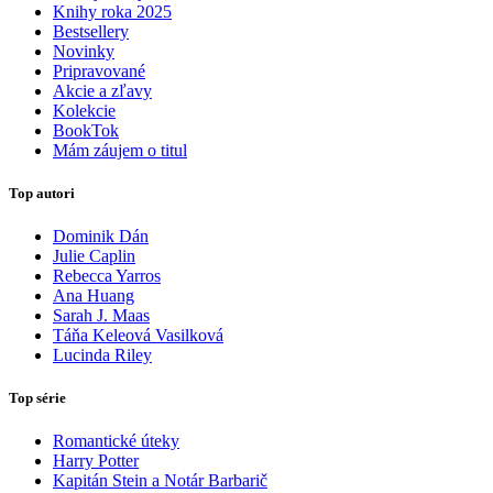
Knihy roka 2025
Bestsellery
Novinky
Pripravované
Akcie a zľavy
Kolekcie
BookTok
Mám záujem o titul
Top autori
Dominik Dán
Julie Caplin
Rebecca Yarros
Ana Huang
Sarah J. Maas
Táňa Keleová Vasilková
Lucinda Riley
Top série
Romantické úteky
Harry Potter
Kapitán Stein a Notár Barbarič