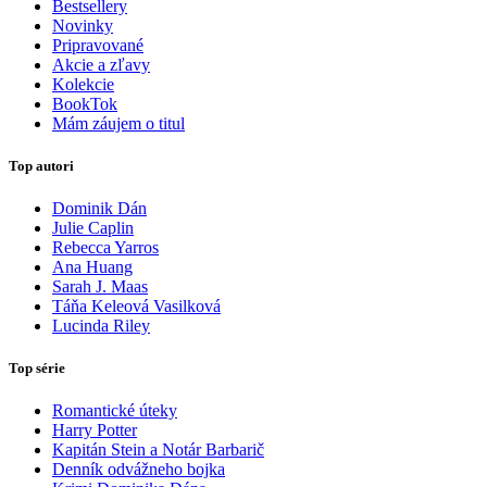
Bestsellery
Novinky
Pripravované
Akcie a zľavy
Kolekcie
BookTok
Mám záujem o titul
Top autori
Dominik Dán
Julie Caplin
Rebecca Yarros
Ana Huang
Sarah J. Maas
Táňa Keleová Vasilková
Lucinda Riley
Top série
Romantické úteky
Harry Potter
Kapitán Stein a Notár Barbarič
Denník odvážneho bojka