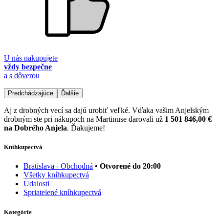
U nás nakupujete
vždy bezpečne
a s dôverou
Predchádzajúce
Ďalšie
Aj z drobných vecí sa dajú urobiť veľké. Vďaka vašim Anjelským
drobným ste pri nákupoch na Martinuse darovali už
1 501 846,00 €
na Dobrého Anjela
. Ďakujeme!
Kníhkupectvá
Bratislava - Obchodná
• Otvorené do 20:00
Všetky kníhkupectvá
Udalosti
Spriatelené kníhkupectvá
Kategórie