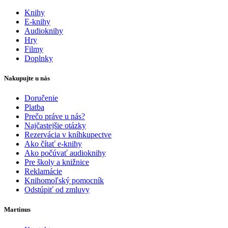
Knihy
E-knihy
Audioknihy
Hry
Filmy
Doplnky
Nakupujte u nás
Doručenie
Platba
Prečo práve u nás?
Najčastejšie otázky
Rezervácia v kníhkupectve
Ako čítať e-knihy
Ako počúvať audioknihy
Pre školy a knižnice
Reklamácie
Knihomoľský pomocník
Odstúpiť od zmluvy
Martinus