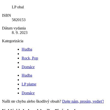
LP obal
ISBN
5820153
Dátum vydania
8. 9. 2023
Kategorizácia
Hudba
Rock, Pop
Domáce
Hudba
LP platne
Domáce
Našli ste chybu alebo škodlivý obsah?
Dajte nám, prosím, vedieť!