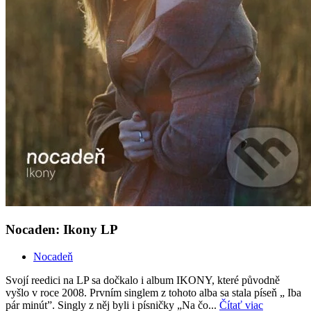
Nocaden: Ikony LP
Nocadeň
Svojí reedici na LP sa dočkalo i album IKONY, které původně
vyšlo v roce 2008. Prvním singlem z tohoto alba sa stala píseň „ Iba
pár minút”. Singly z něj byli i písničky „Na čo...
Čítať viac