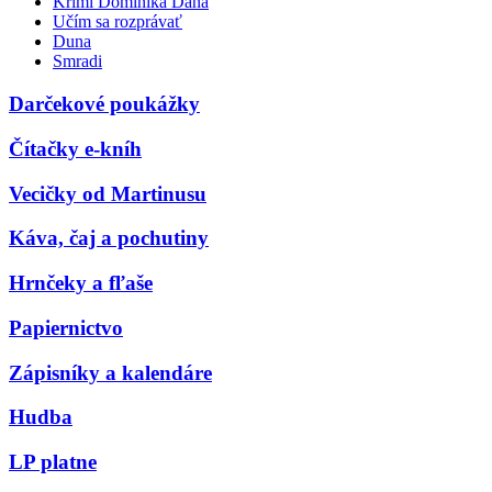
Krimi Dominika Dána
Učím sa rozprávať
Duna
Smradi
Darčekové poukážky
Čítačky e-kníh
Vecičky od Martinusu
Káva, čaj a pochutiny
Hrnčeky a fľaše
Papiernictvo
Zápisníky a kalendáre
Hudba
LP platne