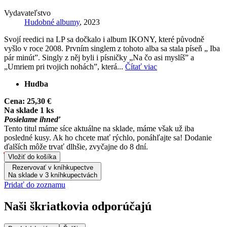
Vydavateľstvo
Hudobné albumy
, 2023
Svojí reedici na LP sa dočkalo i album IKONY, které původně
vyšlo v roce 2008. Prvním singlem z tohoto alba sa stala píseň „ Iba
pár minút”. Singly z něj byli i písničky „Na čo asi myslíš” a
„Umriem pri tvojich nohách”, která...
Čítať viac
Hudba
Cena:
25,30 €
Na sklade 1 ks
Posielame ihneď
Tento titul máme síce aktuálne na sklade, máme však už iba
posledné kusy. Ak ho chcete mať rýchlo, ponáhľajte sa! Dodanie
ďalších môže trvať dlhšie, zvyčajne do 8 dní.
Vložiť do košíka
Rezervovať v kníhkupectve
Na sklade v 3 kníhkupectvách
Pridať do zoznamu
Naši škriatkovia odporúčajú