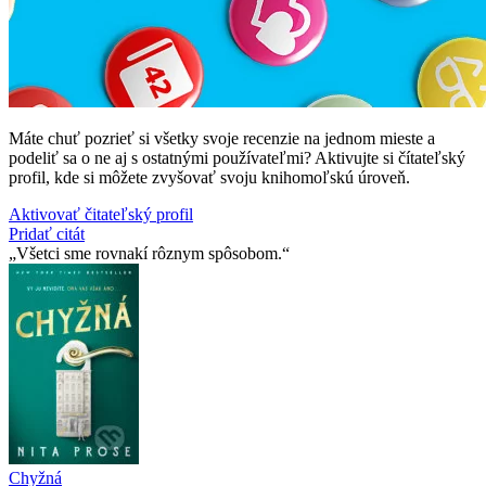
Máte chuť pozrieť si všetky svoje recenzie na jednom mieste a
podeliť sa o ne aj s ostatnými používateľmi? Aktivujte si čítateľský
profil, kde si môžete zvyšovať svoju knihomoľskú úroveň.
Aktivovať čitateľský profil
Pridať citát
Všetci sme rovnakí rôznym spôsobom.
Chyžná