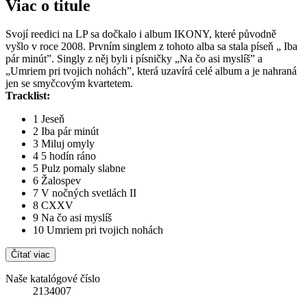
Viac o titule
Svojí reedici na LP sa dočkalo i album IKONY, které původně
vyšlo v roce 2008. Prvním singlem z tohoto alba sa stala píseň „ Iba
pár minút”. Singly z něj byli i písničky „Na čo asi myslíš” a
„Umriem pri tvojich nohách”, která uzavírá celé album a je nahraná
jen se smyčcovým kvartetem.
Tracklist:
1 Jeseň
2 Iba pár minút
3 Miluj omyly
4 5 hodín ráno
5 Pulz pomaly slabne
6 Žalospev
7 V nočných svetlách II
8 CXXV
9 Na čo asi myslíš
10 Umriem pri tvojich nohách
Čítať viac
Naše katalógové číslo
2134007