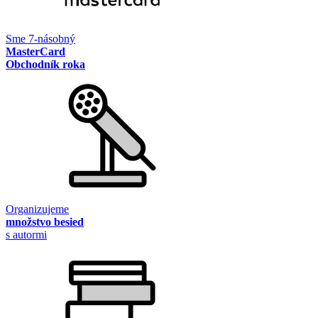
Sme 7-násobný
MasterCard
Obchodník roka
Organizujeme
množstvo besied
s autormi