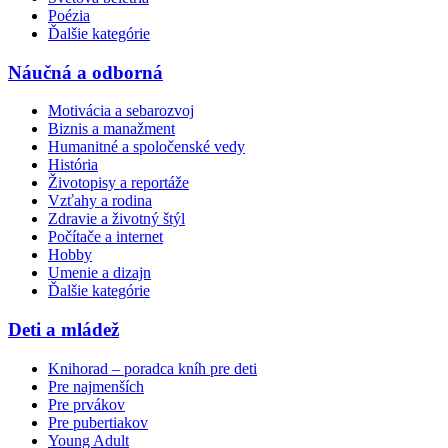
Poézia
Ďalšie kategórie
Náučná a odborná
Motivácia a sebarozvoj
Biznis a manažment
Humanitné a spoločenské vedy
História
Životopisy a reportáže
Vzťahy a rodina
Zdravie a životný štýl
Počítače a internet
Hobby
Umenie a dizajn
Ďalšie kategórie
Deti a mládež
Knihorad – poradca kníh pre deti
Pre najmenších
Pre prvákov
Pre pubertiakov
Young Adult