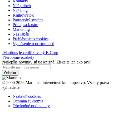
Kontakty
Náš príbeh
Náš blog
Knihovrátok
Partnerský systém
Pridaj sa k nám
Marketing
Náš labák
Prehlásenie o cookies
Vyhlásenie o prístupnosti
Martinus je certifikovaný B Corp
Nerobíme rozdiely
Najlepšie novinky sú tie knižné. Získajte ich ako prví:
Odoslať
© 2000-2026 Martinus. Internetové kníhkupectvo. Všetky práva
vyhradené.
Nastaviť cookies
Ochrana súkromia
Obchodné podmienky