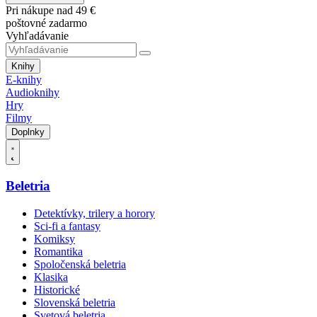
Pri nákupe nad 49 €
poštovné zadarmo
Vyhľadávanie
Knihy
E-knihy
Audioknihy
Hry
Filmy
Doplnky
Beletria
Detektívky, trilery a horory
Sci-fi a fantasy
Komiksy
Romantika
Spoločenská beletria
Klasika
Historické
Slovenská beletria
Svetová beletria