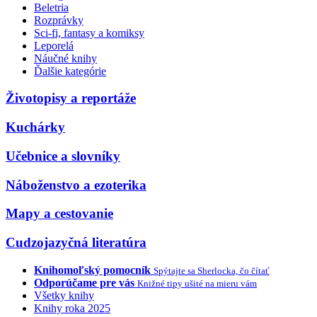
Beletria
Rozprávky
Sci-fi, fantasy a komiksy
Leporelá
Náučné knihy
Ďalšie kategórie
Životopisy a reportáže
Kuchárky
Učebnice a slovníky
Náboženstvo a ezoterika
Mapy a cestovanie
Cudzojazyčná literatúra
Knihomoľský pomocník
Spýtajte sa Sherlocka, čo čítať
Odporúčame pre vás
Knižné tipy ušité na mieru vám
Všetky knihy
Knihy roka 2025