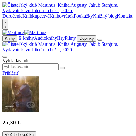
Doručenie
Kníhkupectvá
Knihovrátok
Poukážky
Knižný blog
Kontakt
E-knihy
Audioknihy
Hry
Filmy
Knihy
Doplnky
Vyhľadávanie
Prihlásiť
25,30 €
Vložiť do košíka