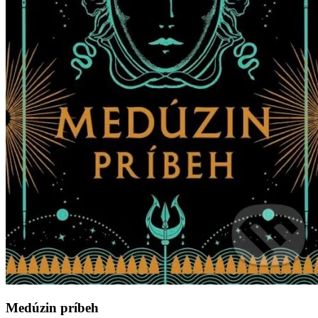
Medúzin príbeh