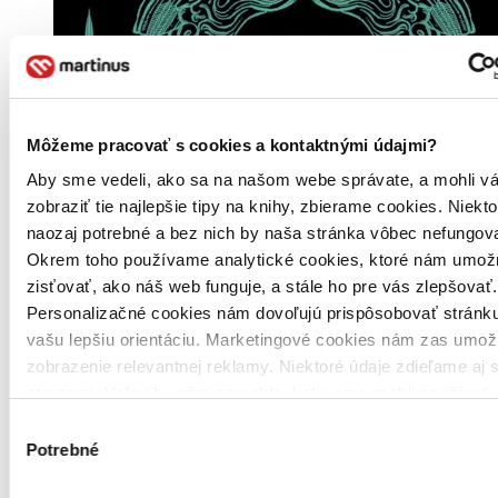
Môžeme pracovať s cookies a kontaktnými údajmi?
Aby sme vedeli, ako sa na našom webe správate, a mohli v
zobraziť tie najlepšie tipy na knihy, zbierame cookies. Niekt
naozaj potrebné a bez nich by naša stránka vôbec nefungova
Okrem toho používame analytické cookies, ktoré nám umož
zisťovať, ako náš web funguje, a stále ho pre vás zlepšovať.
Personalizačné cookies nám dovoľujú prispôsobovať stránku
vašu lepšiu orientáciu. Marketingové cookies nám zas umož
zobrazenie relevantnej reklamy. Niektoré údaje zdieľame aj s
stranami. Veľmi by nám pomohlo, keby sme mohli používať 
tieto cookies. Ďakujeme!
Výber
Potrebné
súhlasu