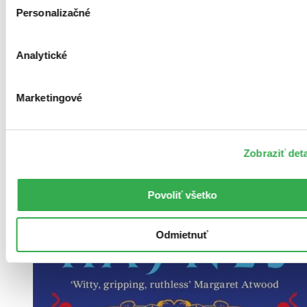
Personalizačné
Pevná väzba
Čeština, 2025
Na sklade 3 ks
Analytické
Túto knihu máme síce aktuálne na sklade, máme však už iba
posledné kusy. Ak ju chcete mať rýchlo, ponáhľajte sa!
Dodanie ďalších môže trvať dlhšie, zvyčajne do 10 dní.
Marketingové
-6 %
20,00 €
Vložiť do košíka
Zobraziť deta
Povoliť všetko
Odmietnuť