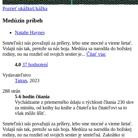
Pozrieť ukážku
Ukážka
Medúzin príbeh
Natalie Haynes
Smrteľníci nás považujú za príšery, lebo sme mocné a vieme lietať.
Volajú nás tak, pretože sa nás boja. Medúza sa narodila do božskej
rodiny, no na rozdiel od svojich sestier je...
Čítať viac
4,0
37 hodnotení
Vydavateľstvo
Tatran
, 2023
288 strán
5-6 hodín čítania
Vychádzame z priemerného údaju o rýchlosti čítania 230 slov
za minútu, od knihy ku knihe a čitateľa ku čitateľovi sa to
však môže líšiť.
Smrteľníci nás považujú za príšery, lebo sme mocné a vieme lietať.
Volajú nás tak, pretože sa nás boja. Medúza sa narodila do božskej
rodiny, no na rozdiel od svojich sestier je smrteľná. Zakrátko si