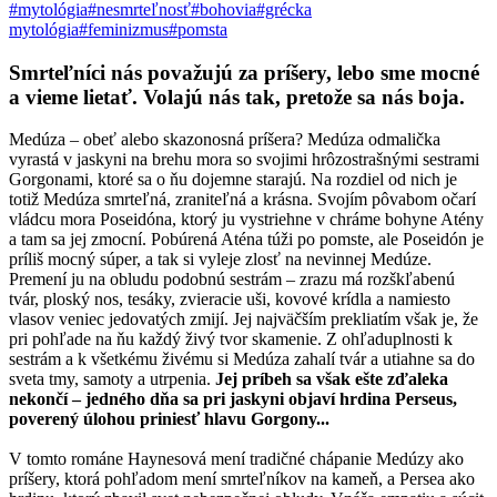
#mytológia
#nesmrteľnosť
#bohovia
#grécka
mytológia
#feminizmus
#pomsta
Smrteľníci nás považujú za príšery, lebo sme mocné
a vieme lietať. Volajú nás tak, pretože sa nás boja.
Medúza – obeť alebo skazonosná príšera? Medúza odmalička
vyrastá v jaskyni na brehu mora so svojimi hrôzostrašnými sestrami
Gorgonami, ktoré sa o ňu dojemne starajú. Na rozdiel od nich je
totiž Medúza smrteľná, zraniteľná a krásna. Svojím pôvabom očarí
vládcu mora Poseidóna, ktorý ju vystriehne v chráme bohyne Atény
a tam sa jej zmocní. Pobúrená Aténa túži po pomste, ale Poseidón je
príliš mocný súper, a tak si vyleje zlosť na nevinnej Medúze.
Premení ju na obludu podobnú sestrám – zrazu má rozškľabenú
tvár, ploský nos, tesáky, zvieracie uši, kovové krídla a namiesto
vlasov veniec jedovatých zmijí. Jej najväčším prekliatím však je, že
pri pohľade na ňu každý živý tvor skamenie. Z ohľaduplnosti k
sestrám a k všetkému živému si Medúza zahalí tvár a utiahne sa do
sveta tmy, samoty a utrpenia.
Jej príbeh sa však ešte zďaleka
nekončí – jedného dňa sa pri jaskyni objaví hrdina Perseus,
poverený úlohou priniesť hlavu Gorgony...
V tomto románe Haynesová mení tradičné chápanie Medúzy ako
príšery, ktorá pohľadom mení smrteľníkov na kameň, a Persea ako