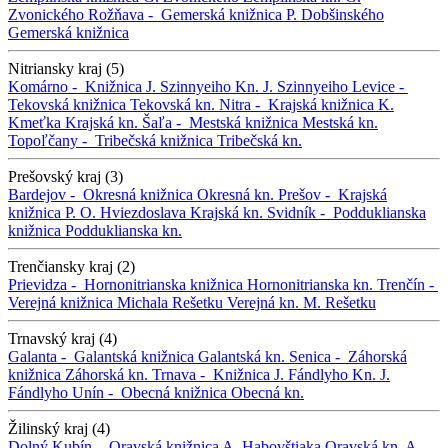
Zvonického
Rožňava -
Gemerská knižnica P. Dobšinského
Gemerská knižnica
Nitriansky kraj (5)
Komárno -
Knižnica J. Szinnyeiho
Kn. J. Szinnyeiho
Levice -
Tekovská knižnica
Tekovská kn.
Nitra -
Krajská knižnica K.
Kmeťka
Krajská kn.
Šaľa -
Mestská knižnica
Mestská kn.
Topoľčany -
Tribečská knižnica
Tribečská kn.
Prešovský kraj (3)
Bardejov -
Okresná knižnica
Okresná kn.
Prešov -
Krajská
knižnica P. O. Hviezdoslava
Krajská kn.
Svidník -
Podduklianska
knižnica
Podduklianska kn.
Trenčiansky kraj (2)
Prievidza -
Hornonitrianska knižnica
Hornonitrianska kn.
Trenčín -
Verejná knižnica Michala Rešetku
Verejná kn. M. Rešetku
Trnavský kraj (4)
Galanta -
Galantská knižnica
Galantská kn.
Senica -
Záhorská
knižnica
Záhorská kn.
Trnava -
Knižnica J. Fándlyho
Kn. J.
Fándlyho
Unín -
Obecná knižnica
Obecná kn.
Žilinský kraj (4)
Dolný Kubín -
Oravská knižnica A. Habovštiaka
Oravská kn. A.