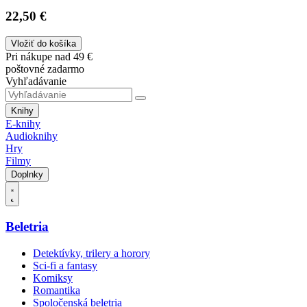
22,50 €
Vložiť do košíka
Pri nákupe nad 49 €
poštovné zadarmo
Vyhľadávanie
Knihy
E-knihy
Audioknihy
Hry
Filmy
Doplnky
Beletria
Detektívky, trilery a horory
Sci-fi a fantasy
Komiksy
Romantika
Spoločenská beletria