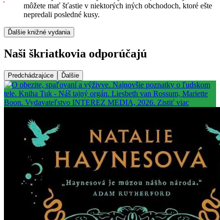
môžete mať šťastie v niektorých iných obchodoch, ktoré ešte
nepredali posledné kusy.
Ďalšie knižné vydania
Naši škriatkovia odporúčajú
Predchádzajúce
Ďalšie