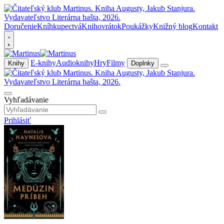
Doručenie
Kníhkupectvá
Knihovrátok
Poukážky
Knižný blog
Kontakt
E-knihy
Audioknihy
Hry
Filmy
Knihy
Doplnky
Vyhľadávanie
Prihlásiť