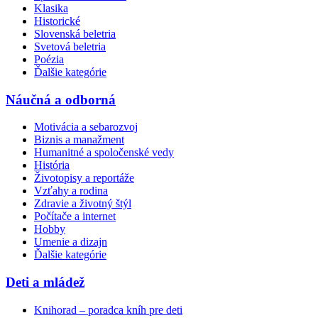
Klasika
Historické
Slovenská beletria
Svetová beletria
Poézia
Ďalšie kategórie
Náučná a odborná
Motivácia a sebarozvoj
Biznis a manažment
Humanitné a spoločenské vedy
História
Životopisy a reportáže
Vzťahy a rodina
Zdravie a životný štýl
Počítače a internet
Hobby
Umenie a dizajn
Ďalšie kategórie
Deti a mládež
Knihorad – poradca kníh pre deti