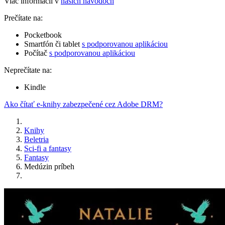
Viac informácií v
našich návodoch
Prečítate na:
Pocketbook
Smartfón či tablet
s podporovanou aplikáciou
Počítač
s podporovanou aplikáciou
Neprečítate na:
Kindle
Ako čítať e-knihy zabezpečené cez Adobe DRM?
Knihy
Beletria
Sci-fi a fantasy
Fantasy
Medúzin príbeh