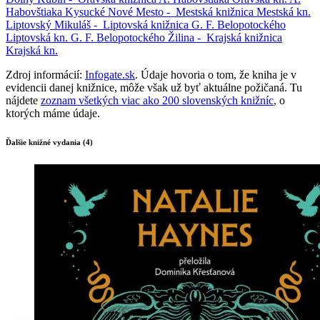
Habovštiaka
Kysucké Nové Mesto -
Mestská knižnica
Mestská kn.
Liptovský Mikuláš -
Liptovská knižnica G. F. Belopotockého
Liptovská kn. G. F. Belopotockého
Žilina -
Krajská knižnica
Krajská kn.
Zdroj informácií:
Infogate.sk
. Údaje hovoria o tom, že kniha je v
evidencii danej knižnice, môže však už byť aktuálne požičaná. Tu
nájdete
zoznam všetkých viac ako 200 slovenských knižníc
, o
ktorých máme údaje.
Ďalšie knižné vydania (4)