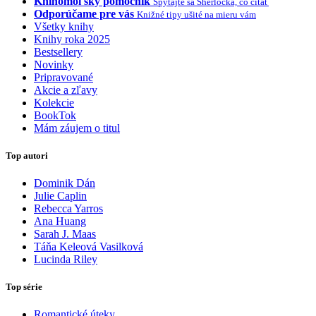
Knihomoľský pomocník
Spýtajte sa Sherlocka, čo čítať
Odporúčame pre vás
Knižné tipy ušité na mieru vám
Všetky knihy
Knihy roka 2025
Bestsellery
Novinky
Pripravované
Akcie a zľavy
Kolekcie
BookTok
Mám záujem o titul
Top autori
Dominik Dán
Julie Caplin
Rebecca Yarros
Ana Huang
Sarah J. Maas
Táňa Keleová Vasilková
Lucinda Riley
Top série
Romantické úteky