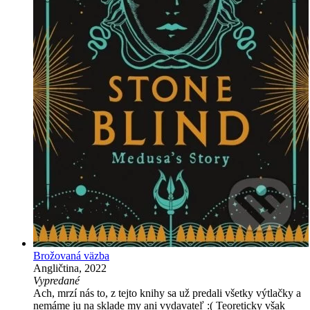
Brožovaná väzba
Angličtina, 2022
Vypredané
Ach, mrzí nás to, z tejto knihy sa už predali všetky výtlačky a
nemáme ju na sklade my ani vydavateľ :( Teoreticky však