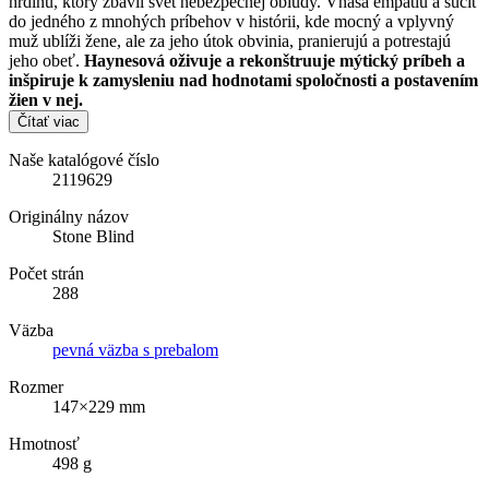
hrdinu, ktorý zbavil svet nebezpečnej obludy. Vnáša empatiu a súcit
do jedného z mnohých príbehov v histórii, kde mocný a vplyvný
muž ublíži žene, ale za jeho útok obvinia, pranierujú a potrestajú
jeho obeť.
Haynesová oživuje a rekonštruuje mýtický príbeh a
inšpiruje k zamysleniu nad hodnotami spoločnosti a postavením
žien v nej.
Čítať viac
Naše katalógové číslo
2119629
Originálny názov
Stone Blind
Počet strán
288
Väzba
pevná väzba s prebalom
Rozmer
147×229 mm
Hmotnosť
498 g