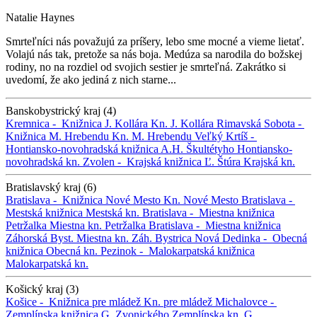
Natalie Haynes
Smrteľníci nás považujú za príšery, lebo sme mocné a vieme lietať.
Volajú nás tak, pretože sa nás boja. Medúza sa narodila do božskej
rodiny, no na rozdiel od svojich sestier je smrteľná. Zakrátko si
uvedomí, že ako jediná z nich starne...
Banskobystrický kraj (4)
Kremnica -
Knižnica J. Kollára
Kn. J. Kollára
Rimavská Sobota -
Knižnica M. Hrebendu
Kn. M. Hrebendu
Veľký Krtíš -
Hontiansko-novohradská knižnica A.H. Škultétyho
Hontiansko-
novohradská kn.
Zvolen -
Krajská knižnica Ľ. Štúra
Krajská kn.
Bratislavský kraj (6)
Bratislava -
Knižnica Nové Mesto
Kn. Nové Mesto
Bratislava -
Mestská knižnica
Mestská kn.
Bratislava -
Miestna knižnica
Petržalka
Miestna kn. Petržalka
Bratislava -
Miestna knižnica
Záhorská Byst.
Miestna kn. Záh. Bystrica
Nová Dedinka -
Obecná
knižnica
Obecná kn.
Pezinok -
Malokarpatská knižnica
Malokarpatská kn.
Košický kraj (3)
Košice -
Knižnica pre mládež
Kn. pre mládež
Michalovce -
Zemplínska knižnica G. Zvonického
Zemplínska kn. G.