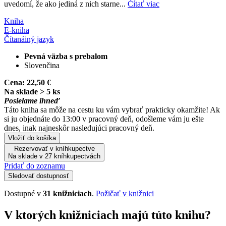
uvedomí, že ako jediná z nich starne...
Čítať viac
Kniha
E-kniha
Čítaná
iný jazyk
Pevná väzba s prebalom
Slovenčina
Cena:
22,50 €
Na sklade > 5 ks
Posielame ihneď
Táto kniha sa môže na cestu ku vám vybrať prakticky okamžite! Ak
si ju objednáte do 13:00 v pracovný deň, odošleme vám ju ešte
dnes, inak najneskôr nasledujúci pracovný deň.
Vložiť do košíka
Rezervovať v kníhkupectve
Na sklade v 27 kníhkupectvách
Pridať do zoznamu
Sledovať dostupnosť
Dostupné v
31 knižniciach
.
Požičať v knižnici
V ktorých knižniciach majú túto knihu?