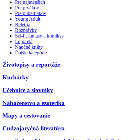
Pre najmenších
Pre prvákov
Pre pubertiakov
Young Adult
Beletria
Rozprávky
Sci-fi, fantasy a komiksy
Leporelá
Náučné knihy
Ďalšie kategórie
Životopisy a reportáže
Kuchárky
Učebnice a slovníky
Náboženstvo a ezoterika
Mapy a cestovanie
Cudzojazyčná literatúra