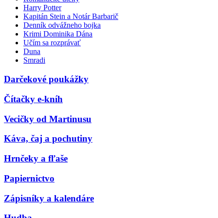
Harry Potter
Kapitán Stein a Notár Barbarič
Denník odvážneho bojka
Krimi Dominika Dána
Učím sa rozprávať
Duna
Smradi
Darčekové poukážky
Čítačky e-kníh
Vecičky od Martinusu
Káva, čaj a pochutiny
Hrnčeky a fľaše
Papiernictvo
Zápisníky a kalendáre
Hudba