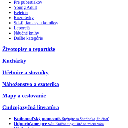
Pre pubertiakov
Young Adult
Beletria
Rozprávky
Sci-fi, fantasy a komiksy
Leporelá
Náučné knihy
Ďalšie kategórie
Životopisy a reportáže
Kuchárky
Učebnice a slovníky
Náboženstvo a ezoterika
Mapy a cestovanie
Cudzojazyčná literatúra
Knihomoľský pomocník
Spýtajte sa Sherlocka, čo čítať
Odporúčame pre vás
Knižné tipy ušité na mieru vám