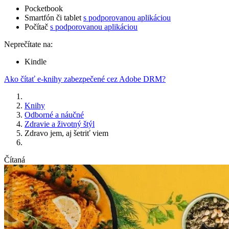
Pocketbook
Smartfón či tablet
s podporovanou aplikáciou
Počítač
s podporovanou aplikáciou
Neprečítate na:
Kindle
Ako čítať e-knihy zabezpečené cez Adobe DRM?
Knihy
Odborné a náučné
Zdravie a životný štýl
Zdravo jem, aj šetriť viem
Čítaná