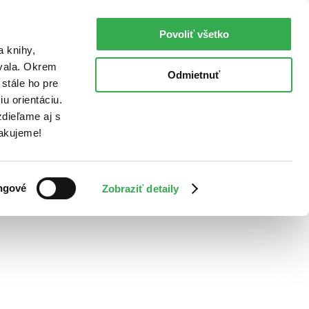
Povoliť všetko
a knihy,
ovala. Okrem
Odmietnuť
stále ho pre
u orientáciu.
dieľame aj s
Ďakujeme!
ngové
Zobraziť detaily