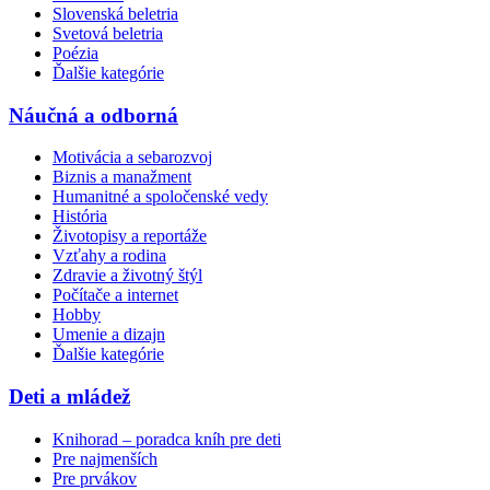
Slovenská beletria
Svetová beletria
Poézia
Ďalšie kategórie
Náučná a odborná
Motivácia a sebarozvoj
Biznis a manažment
Humanitné a spoločenské vedy
História
Životopisy a reportáže
Vzťahy a rodina
Zdravie a životný štýl
Počítače a internet
Hobby
Umenie a dizajn
Ďalšie kategórie
Deti a mládež
Knihorad – poradca kníh pre deti
Pre najmenších
Pre prvákov