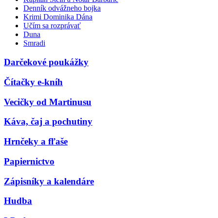
Denník odvážneho bojka
Krimi Dominika Dána
Učím sa rozprávať
Duna
Smradi
Darčekové poukážky
Čítačky e-kníh
Vecičky od Martinusu
Káva, čaj a pochutiny
Hrnčeky a fľaše
Papiernictvo
Zápisníky a kalendáre
Hudba