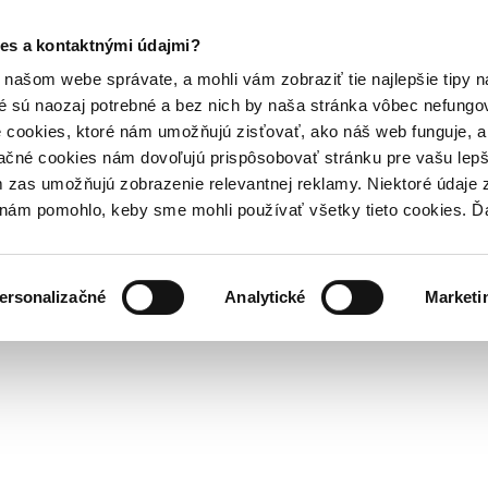
es a kontaktnými údajmi?
našom webe správate, a mohli vám zobraziť tie najlepšie tipy n
é sú naozaj potrebné a bez nich by naša stránka vôbec nefung
 cookies, ktoré nám umožňujú zisťovať, ako náš web funguje, a 
ačné cookies nám dovoľujú prispôsobovať stránku pre vašu lepši
zas umožňujú zobrazenie relevantnej reklamy. Niektoré údaje z
y nám pomohlo, keby sme mohli používať všetky tieto cookies. 
ersonalizačné
Analytické
Marketi