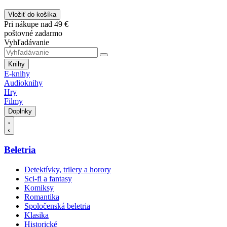
Vložiť do košíka
Pri nákupe nad 49 €
poštovné zadarmo
Vyhľadávanie
Knihy
E-knihy
Audioknihy
Hry
Filmy
Doplnky
Beletria
Detektívky, trilery a horory
Sci-fi a fantasy
Komiksy
Romantika
Spoločenská beletria
Klasika
Historické