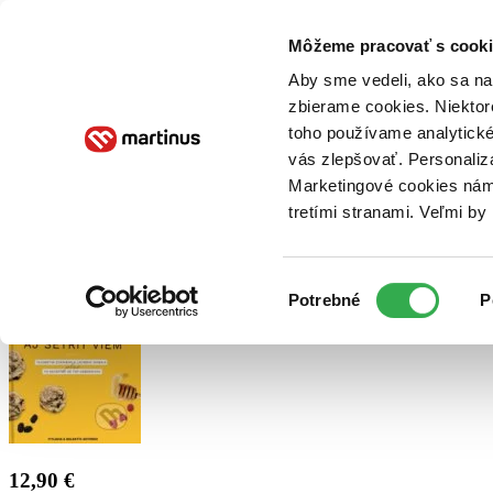
Doručenie
Kníhkupectvá
Knihovrátok
Poukážky
Knižný blog
Kontakt
Môžeme pracovať s cooki
Aby sme vedeli, ako sa na 
zbierame cookies. Niektor
E-knihy
Audioknihy
Hry
Filmy
Knihy
Doplnky
toho používame analytické
vás zlepšovať. Personaliz
Vyhľadávanie
Marketingové cookies nám 
tretími stranami. Veľmi b
Prihlásiť
Výber
Potrebné
P
súhlasu
12,90 €