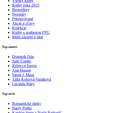
Všetky knihy
Knihy roka 2025
Bestsellery
Novinky
Pripravované
Akcie a zľavy
Kolekcie
Knihy s podporou FPU
Mám záujem o titul
Top autori
Dominik Dán
Julie Caplin
Rebecca Yarros
Ana Huang
Sarah J. Maas
Táňa Keleová Vasilková
Lucinda Riley
Top série
Romantické úteky
Harry Potter
Kapitán Stein a Notár Barbarič