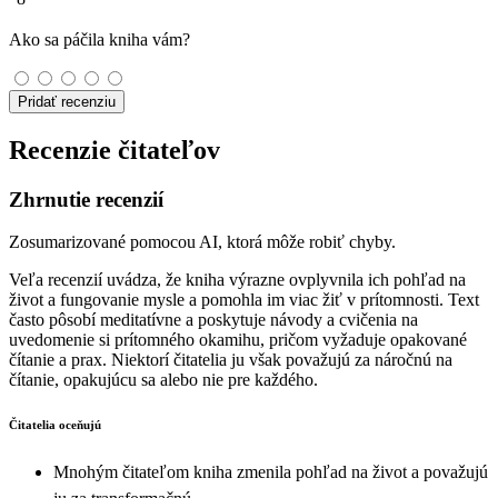
Ako sa páčila kniha vám?
Pridať recenziu
Recenzie čitateľov
Zhrnutie recenzií
Zosumarizované pomocou AI, ktorá môže robiť chyby.
Veľa recenzií uvádza, že kniha výrazne ovplyvnila ich pohľad na
život a fungovanie mysle a pomohla im viac žiť v prítomnosti. Text
často pôsobí meditatívne a poskytuje návody a cvičenia na
uvedomenie si prítomného okamihu, pričom vyžaduje opakované
čítanie a prax. Niektorí čitatelia ju však považujú za náročnú na
čítanie, opakujúcu sa alebo nie pre každého.
Čitatelia oceňujú
Mnohým čitateľom kniha zmenila pohľad na život a považujú