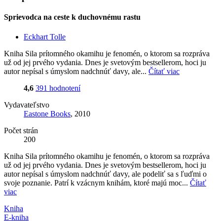
Sprievodca na ceste k duchovnému rastu
Eckhart Tolle
Kniha Sila prítomného okamihu je fenomén, o ktorom sa rozpráva
už od jej prvého vydania. Dnes je svetovým bestsellerom, hoci ju
autor nepísal s úmyslom nadchnúť davy, ale...
Čítať viac
4,6
391 hodnotení
Vydavateľstvo
Eastone Books
, 2010
Počet strán
200
Kniha Sila prítomného okamihu je fenomén, o ktorom sa rozpráva
už od jej prvého vydania. Dnes je svetovým bestsellerom, hoci ju
autor nepísal s úmyslom nadchnúť davy, ale podeliť sa s ľuďmi o
svoje poznanie. Patrí k vzácnym knihám, ktoré majú moc...
Čítať
viac
Kniha
E-kniha