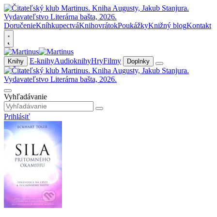
Doručenie
Kníhkupectvá
Knihovrátok
Poukážky
Knižný blog
Kontakt
E-knihy
Audioknihy
Hry
Filmy
Knihy
Doplnky
Vyhľadávanie
Prihlásiť