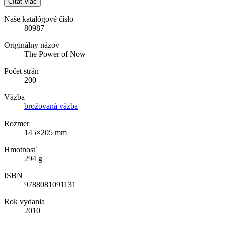
Čítať viac
Naše katalógové číslo
80987
Originálny názov
The Power of Now
Počet strán
200
Väzba
brožovaná väzba
Rozmer
145×205 mm
Hmotnosť
294 g
ISBN
9788081091131
Rok vydania
2010