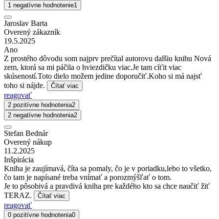
1 negatívne hodnotenie
1
Jaroslav Barta
Overený zákazník
19.5.2025
Ano
Z prostého dôvodu som najprv prečítal autorovu dalšiu knihu Nová
zem, ktorá sa mi páčila o hviezdičku viac.Je tam cíťit viac
skúseností.Toto dielo možem jedine doporučiť.Koho si má najsť
toho si nájde.
Čítať viac
reagovať
2 pozitívne hodnotenia
2
2 negatívne hodnotenia
2
Stefan Bednár
Overený nákup
11.2.2025
Inšpirácia
Kniha je zaujímavá, číta sa pomaly, čo je v poriadku,lebo to všetko,
čo tam je napísané treba vnímať a porozmýšľať o tom.
Je to pôsobivá a pravdivá kniha pre každého kto sa chce naučiť žiť
TERAZ.
Čítať viac
reagovať
0 pozitívne hodnotenia
0