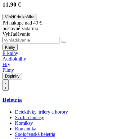
11,90 €
Vložiť do košíka
Pri nákupe nad 49 €
poštovné zadarmo
Vyhľadávanie
Knihy
E-knihy
Audioknihy
Hry
Filmy
Doplnky
Beletria
Detektívky, trilery a horory
Sci-fi a fantasy
Komiksy
Romantika
Spoločenská beletria