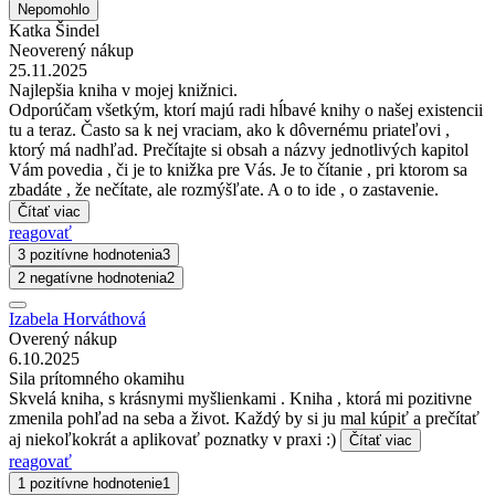
Nepomohlo
Katka Šindel
Neoverený nákup
25.11.2025
Najlepšia kniha v mojej knižnici.
Odporúčam všetkým, ktorí majú radi hĺbavé knihy o našej existencii
tu a teraz. Často sa k nej vraciam, ako k dôvernému priateľovi ,
ktorý má nadhľad. Prečítajte si obsah a názvy jednotlivých kapitol
Vám povedia , či je to knižka pre Vás. Je to čítanie , pri ktorom sa
zbadáte , že nečítate, ale rozmýšľate. A o to ide , o zastavenie.
Čítať viac
reagovať
3 pozitívne hodnotenia
3
2 negatívne hodnotenia
2
Izabela Horváthová
Overený nákup
6.10.2025
Sila prítomného okamihu
Skvelá kniha, s krásnymi myšlienkami . Kniha , ktorá mi pozitivne
zmenila pohľad na seba a život. Každý by si ju mal kúpiť a prečítať
aj niekoľkokrát a aplikovať poznatky v praxi :)
Čítať viac
reagovať
1 pozitívne hodnotenie
1