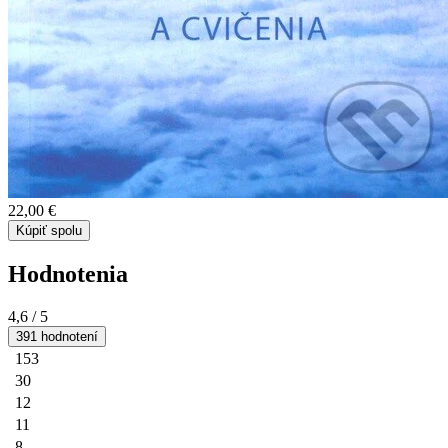
22,00 €
Kúpiť spolu
Hodnotenia
4,6
/ 5
391 hodnotení
153
30
12
11
8