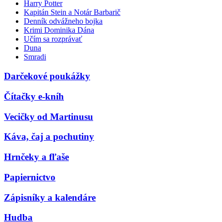
Harry Potter
Kapitán Stein a Notár Barbarič
Denník odvážneho bojka
Krimi Dominika Dána
Učím sa rozprávať
Duna
Smradi
Darčekové poukážky
Čítačky e-kníh
Vecičky od Martinusu
Káva, čaj a pochutiny
Hrnčeky a fľaše
Papiernictvo
Zápisníky a kalendáre
Hudba