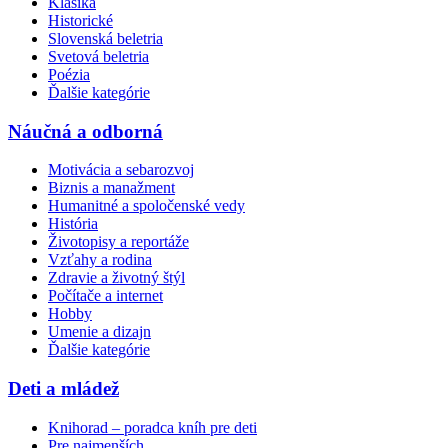
Klasika
Historické
Slovenská beletria
Svetová beletria
Poézia
Ďalšie kategórie
Náučná a odborná
Motivácia a sebarozvoj
Biznis a manažment
Humanitné a spoločenské vedy
História
Životopisy a reportáže
Vzťahy a rodina
Zdravie a životný štýl
Počítače a internet
Hobby
Umenie a dizajn
Ďalšie kategórie
Deti a mládež
Knihorad – poradca kníh pre deti
Pre najmenších