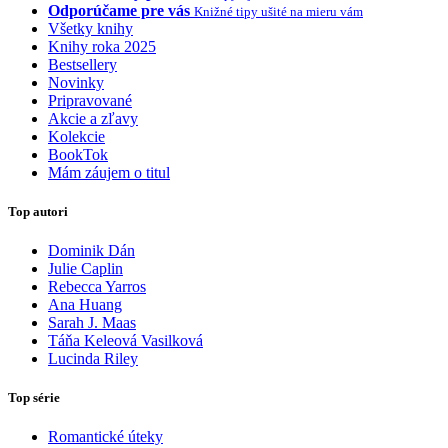
Odporúčame pre vás
Knižné tipy ušité na mieru vám
Všetky knihy
Knihy roka 2025
Bestsellery
Novinky
Pripravované
Akcie a zľavy
Kolekcie
BookTok
Mám záujem o titul
Top autori
Dominik Dán
Julie Caplin
Rebecca Yarros
Ana Huang
Sarah J. Maas
Táňa Keleová Vasilková
Lucinda Riley
Top série
Romantické úteky