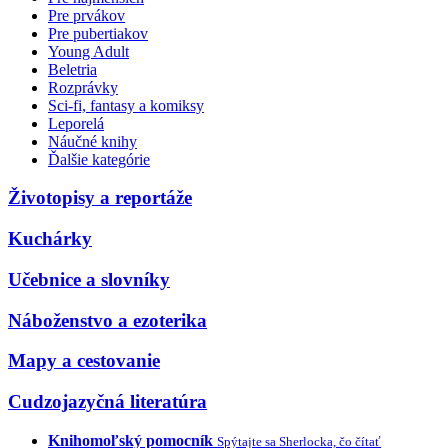
Pre prvákov
Pre pubertiakov
Young Adult
Beletria
Rozprávky
Sci-fi, fantasy a komiksy
Leporelá
Náučné knihy
Ďalšie kategórie
Životopisy a reportáže
Kuchárky
Učebnice a slovníky
Náboženstvo a ezoterika
Mapy a cestovanie
Cudzojazyčná literatúra
Knihomoľský pomocník
Spýtajte sa Sherlocka, čo čítať