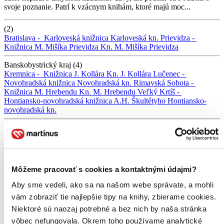
svoje poznanie. Patrí k vzácnym knihám, ktoré majú moc...
(2)
Bratislava -
Karloveská knižnica
Karloveská kn.
Prievidza -
Knižnica M. Mišíka Prievidza
Kn. M. Mišíka Prievidza
Banskobystrický kraj (4)
Kremnica -
Knižnica J. Kollára
Kn. J. Kollára
Lučenec -
Novohradská knižnica
Novohradská kn.
Rimavská Sobota -
Knižnica M. Hrebendu
Kn. M. Hrebendu
Veľký Krtíš -
Hontiansko-novohradská knižnica A.H. Škultétyho
Hontiansko-
novohradská kn.
Bratislavský kraj (7)
Bratislava -
Knižnica Nové Mesto
Kn. Nové Mesto
Bratislava -
Mestská knižnica
Mestská kn.
Bratislava -
Miestna knižnica Lamač
Miestna kn. Lamač
Bratislava -
Miestna knižnica Petržalka
Miestna
kn. Petržalka
Bratislava -
Miestna knižnica Vrakuňa
Miestna kn.
Môžeme pracovať s cookies a kontaktnými údajmi?
Vrakuňa
Bratislava -
Univerzitná knižnica
Univerzitná kn.
Pezinok
-
Malokarpatská knižnica
Malokarpatská kn.
Aby sme vedeli, ako sa na našom webe správate, a mohli
vám zobraziť tie najlepšie tipy na knihy, zbierame cookies.
Košický kraj (4)
Kráľovský Chlmec -
Kultúrne centrum Medzibodrožia a Použia
Niektoré sú naozaj potrebné a bez nich by naša stránka
Kult. cent. Medzibodrožia a Použia
Michalovce -
Zemplínska
vôbec nefungovala. Okrem toho používame analytické