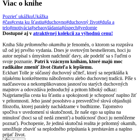
Viac o knihe
Pozrieť ukážku
Ukážka
#čas
#cesta ku šťastiu
#duchovno
#duchovný život
#duša a
telo
#motivácia
#sebaovládania
#úspech
#vedomie
Dostupné aj v
atraktívnej kolekcii za výhodnú cenu!
Kniha
Sila prítomného okamihu
je fenomén, o ktorom sa rozpráva
už od jej prvého vydania. Dnes je svetovým bestsellerom, hoci ju
autor nepísal s úmyslom nadchnúť davy, ale podeliť sa s ľuďmi o
svoje poznanie.
Patrí k vzácnym knihám, ktoré majú moc
radikálne zmeniť život čitateľa k lepšiemu.
Eckhart Tolle je súčasný duchovný učiteľ, ktorý sa neprikláňa k
nijakému konkrétnemu náboženstvu alebo duchovnej tradícii. Píše s
nadčasovou a nekomplikovanou jasnosťou starých duchovných
majstrov a odovzdáva jednoduchý a pritom hlboký odkaz:
Najpriamejšia cesta ku šťastiu a spokojnosti je schopnosť naplno žiť
v prítomnosti. Jeho jasné posolstvo a presvedčivé slová objasňujú
filozofiu, ktorej paralely nachádzame v budhizme. Tajomstvo
spočíva v uvedomení si skutočnosti, že naše ego sa upína na
minulosť (hoci sa už nedá zmeniť) a budúcnosť (hoci ju nemôžeme
poznať). Pochopenie, že jediná skutočná realita je prítomný okamih,
umožňuje zbaviť sa neplodného pripútania k predstavám a naplno
prijať život.