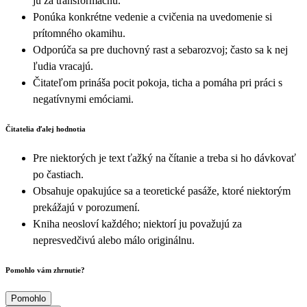
ju za transformačnú.
Ponúka konkrétne vedenie a cvičenia na uvedomenie si
prítomného okamihu.
Odporúča sa pre duchovný rast a sebarozvoj; často sa k nej
ľudia vracajú.
Čitateľom prináša pocit pokoja, ticha a pomáha pri práci s
negatívnymi emóciami.
Čitatelia ďalej hodnotia
Pre niektorých je text ťažký na čítanie a treba si ho dávkovať
po častiach.
Obsahuje opakujúce sa a teoretické pasáže, ktoré niektorým
prekážajú v porozumení.
Kniha neosloví každého; niektorí ju považujú za
nepresvedčivú alebo málo originálnu.
Pomohlo vám zhrnutie?
Pomohlo