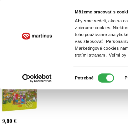
Doručenie
Kníhkupectvá
Knihovrátok
Poukážky
Knižný blog
Kontakt
Môžeme pracovať s cooki
Aby sme vedeli, ako sa na 
zbierame cookies. Niektor
E-knihy
Audioknihy
Hry
Filmy
Knihy
Doplnky
toho používame analytické
vás zlepšovať. Personaliz
Vyhľadávanie
Marketingové cookies nám 
tretími stranami. Veľmi b
Prihlásiť
Výber
Potrebné
P
súhlasu
9,80 €