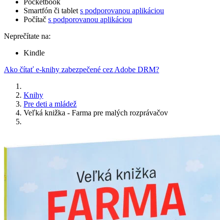
Pocketbook
Smartfón či tablet
s podporovanou aplikáciou
Počítač
s podporovanou aplikáciou
Neprečítate na:
Kindle
Ako čítať e-knihy zabezpečené cez Adobe DRM?
Knihy
Pre deti a mládež
Veľká knižka - Farma pre malých rozprávačov