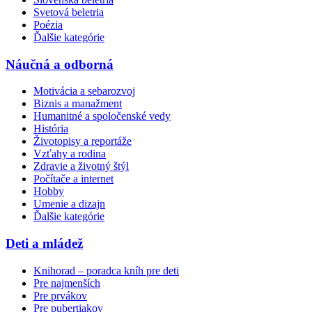
Svetová beletria
Poézia
Ďalšie kategórie
Náučná a odborná
Motivácia a sebarozvoj
Biznis a manažment
Humanitné a spoločenské vedy
História
Životopisy a reportáže
Vzťahy a rodina
Zdravie a životný štýl
Počítače a internet
Hobby
Umenie a dizajn
Ďalšie kategórie
Deti a mládež
Knihorad – poradca kníh pre deti
Pre najmenších
Pre prvákov
Pre pubertiakov