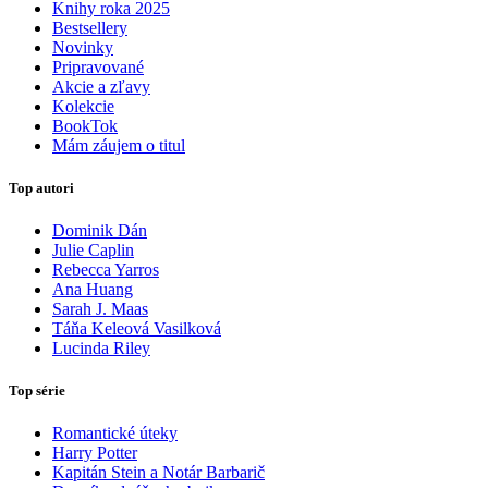
Knihy roka 2025
Bestsellery
Novinky
Pripravované
Akcie a zľavy
Kolekcie
BookTok
Mám záujem o titul
Top autori
Dominik Dán
Julie Caplin
Rebecca Yarros
Ana Huang
Sarah J. Maas
Táňa Keleová Vasilková
Lucinda Riley
Top série
Romantické úteky
Harry Potter
Kapitán Stein a Notár Barbarič