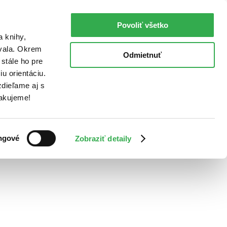
Povoliť všetko
a knihy,
ovala. Okrem
Odmietnuť
stále ho pre
u orientáciu.
dieľame aj s
Ďakujeme!
ngové
Zobraziť detaily