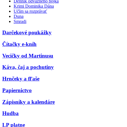
Denník odvážneho bojka
Krimi Dominika Dána
Učím sa rozprávať
Duna
Smradi
Darčekové poukážky
Čítačky e-kníh
Vecičky od Martinusu
Káva, čaj a pochutiny
Hrnčeky a fľaše
Papiernictvo
Zápisníky a kalendáre
Hudba
LP platne