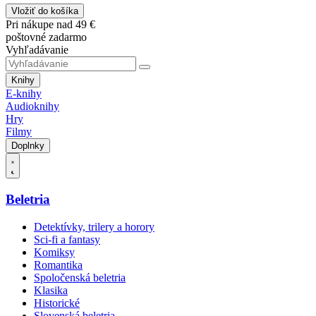
Vložiť do košíka
Pri nákupe nad 49 €
poštovné zadarmo
Vyhľadávanie
Knihy
E-knihy
Audioknihy
Hry
Filmy
Doplnky
Beletria
Detektívky, trilery a horory
Sci-fi a fantasy
Komiksy
Romantika
Spoločenská beletria
Klasika
Historické
Slovenská beletria