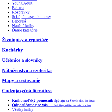
Young Adult
Beletria
Rozprávky
Sci-fi, fantasy a komiksy
Leporelá
Náučné knihy
Ďalšie kategórie
Životopisy a reportáže
Kuchárky
Učebnice a slovníky
Náboženstvo a ezoterika
Mapy a cestovanie
Cudzojazyčná literatúra
Knihomoľský pomocník
Spýtajte sa Sherlocka, čo čítať
Odporúčame pre vás
Knižné tipy ušité na mieru vám
Všetky knihy