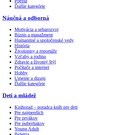
Poézia
Ďalšie kategórie
Náučná a odborná
Motivácia a sebarozvoj
Biznis a manažment
Humanitné a spoločenské vedy
História
Životopisy a reportáže
Vzťahy a rodina
Zdravie a životný štýl
Počítače a internet
Hobby
Umenie a dizajn
Ďalšie kategórie
Deti a mládež
Knihorad – poradca kníh pre deti
Pre najmenších
Pre prvákov
Pre pubertiakov
Young Adult
Beletria