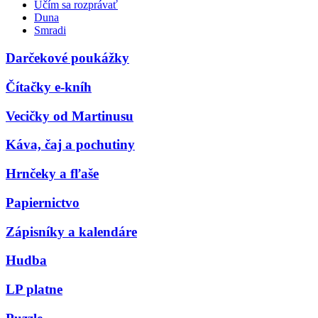
Učím sa rozprávať
Duna
Smradi
Darčekové poukážky
Čítačky e-kníh
Vecičky od Martinusu
Káva, čaj a pochutiny
Hrnčeky a fľaše
Papiernictvo
Zápisníky a kalendáre
Hudba
LP platne