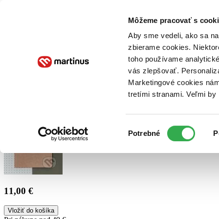
Doručenie
Kníhkupectvá
Knihovrátok
Poukážky
Knižný blog
Kontakt
Môžeme pracovať s cooki
Aby sme vedeli, ako sa na 
zbierame cookies. Niektor
E-knihy
Audioknihy
Hry
Filmy
Knihy
Doplnky
toho používame analytické
vás zlepšovať. Personaliz
Vyhľadávanie
Marketingové cookies nám 
tretími stranami. Veľmi b
Prihlásiť
Výber
Potrebné
P
súhlasu
11,00 €
Vložiť do košíka