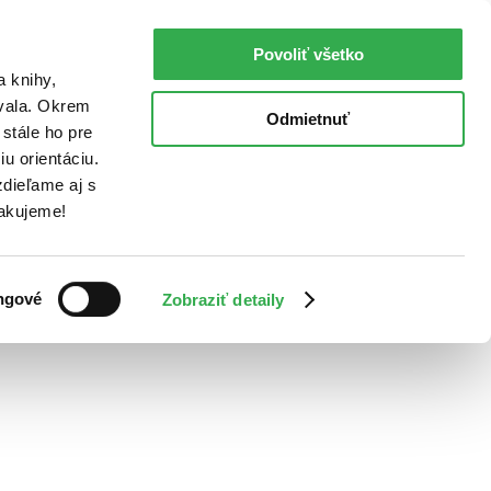
Povoliť všetko
a knihy,
ovala. Okrem
Odmietnuť
stále ho pre
u orientáciu.
dieľame aj s
Ďakujeme!
ngové
Zobraziť detaily