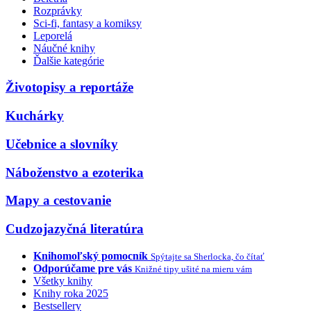
Rozprávky
Sci-fi, fantasy a komiksy
Leporelá
Náučné knihy
Ďalšie kategórie
Životopisy a reportáže
Kuchárky
Učebnice a slovníky
Náboženstvo a ezoterika
Mapy a cestovanie
Cudzojazyčná literatúra
Knihomoľský pomocník
Spýtajte sa Sherlocka, čo čítať
Odporúčame pre vás
Knižné tipy ušité na mieru vám
Všetky knihy
Knihy roka 2025
Bestsellery