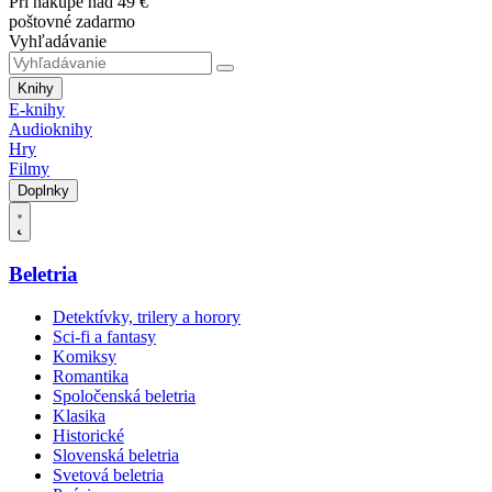
Pri nákupe nad 49 €
poštovné zadarmo
Vyhľadávanie
Knihy
E-knihy
Audioknihy
Hry
Filmy
Doplnky
Beletria
Detektívky, trilery a horory
Sci-fi a fantasy
Komiksy
Romantika
Spoločenská beletria
Klasika
Historické
Slovenská beletria
Svetová beletria