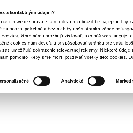
es a kontaktnými údajmi?
našom webe správate, a mohli vám zobraziť tie najlepšie tipy n
é sú naozaj potrebné a bez nich by naša stránka vôbec nefung
 cookies, ktoré nám umožňujú zisťovať, ako náš web funguje, a 
ačné cookies nám dovoľujú prispôsobovať stránku pre vašu lepši
zas umožňujú zobrazenie relevantnej reklamy. Niektoré údaje z
y nám pomohlo, keby sme mohli používať všetky tieto cookies. 
ersonalizačné
Analytické
Marketi