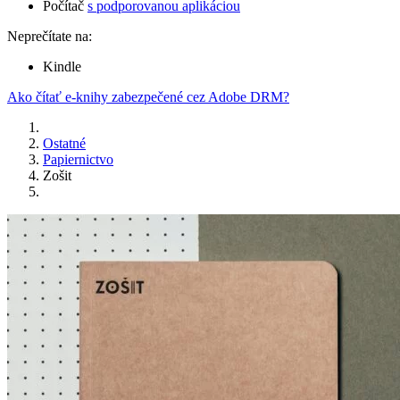
Počítač
s podporovanou aplikáciou
Neprečítate na:
Kindle
Ako čítať e-knihy zabezpečené cez Adobe DRM?
Ostatné
Papiernictvo
Zošit