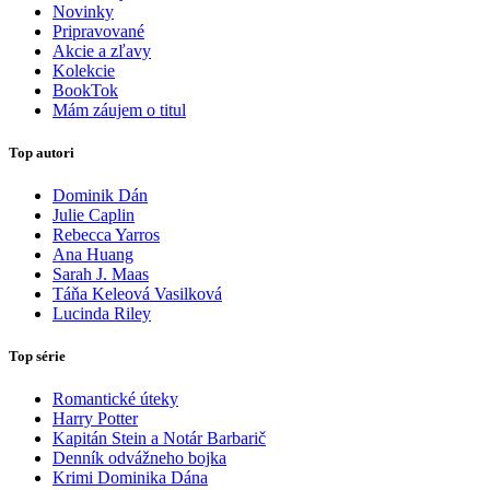
Novinky
Pripravované
Akcie a zľavy
Kolekcie
BookTok
Mám záujem o titul
Top autori
Dominik Dán
Julie Caplin
Rebecca Yarros
Ana Huang
Sarah J. Maas
Táňa Keleová Vasilková
Lucinda Riley
Top série
Romantické úteky
Harry Potter
Kapitán Stein a Notár Barbarič
Denník odvážneho bojka
Krimi Dominika Dána