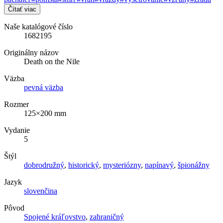
Čítať viac
Naše katalógové číslo
1682195
Originálny názov
Death on the Nile
Väzba
pevná väzba
Rozmer
125×200 mm
Vydanie
5
Štýl
dobrodružný
,
historický
,
mysteriózny
,
napínavý
,
špionážny
Jazyk
slovenčina
Pôvod
Spojené kráľovstvo
,
zahraničný