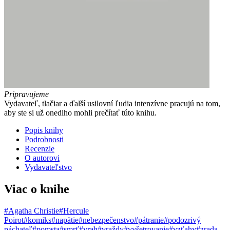
Pripravujeme
Vydavateľ, tlačiar a ďalší usilovní ľudia intenzívne pracujú na tom,
aby ste si už onedlho mohli prečítať túto knihu.
Popis knihy
Podrobnosti
Recenzie
O autorovi
Vydavateľstvo
Viac o knihe
#Agatha Christie
#Hercule
Poirot
#komiks
#napätie
#nebezpečenstvo
#pátranie
#podozrivý
páchateľ
#pomsta
#smrť
#vrah
#vraždy
#vyšetrovanie
#vzťahy
#zrada