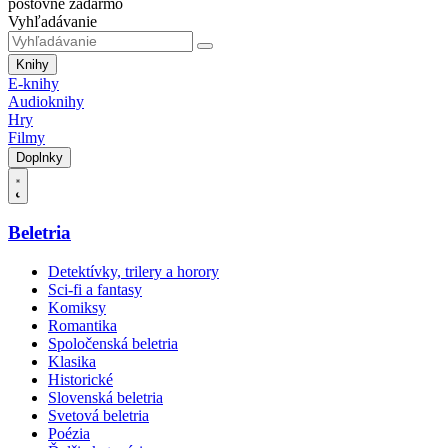
poštovné zadarmo
Vyhľadávanie
Knihy
E-knihy
Audioknihy
Hry
Filmy
Doplnky
Beletria
Detektívky, trilery a horory
Sci-fi a fantasy
Komiksy
Romantika
Spoločenská beletria
Klasika
Historické
Slovenská beletria
Svetová beletria
Poézia