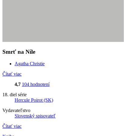
Smrť na Níle
Agatha Christie
Čítať viac
4,7
104 hodnotení
18. diel série
Hercule Poirot (SK)
Vydavateľstvo
Slovenský spisovateľ
Čítať viac