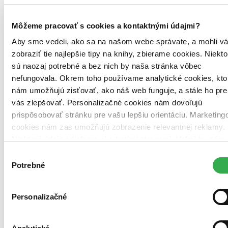
Môžeme pracovať s cookies a kontaktnými údajmi?
Aby sme vedeli, ako sa na našom webe správate, a mohli v
zobraziť tie najlepšie tipy na knihy, zbierame cookies. Niekto
sú naozaj potrebné a bez nich by naša stránka vôbec
nefungovala. Okrem toho používame analytické cookies, kto
nám umožňujú zisťovať, ako náš web funguje, a stále ho pre
vás zlepšovať. Personalizačné cookies nám dovoľujú
prispôsobovať stránku pre vašu lepšiu orientáciu. Marketing
cookies nám zas umožňujú zobrazenie relevantnej reklamy.
Brožovaná väzba
Niektoré údaje zdieľame aj s tretími stranami. Veľmi by nám
Angličtina, 2018
pomohlo, keby sme mohli používať všetky tieto cookies.
Výber
Na sklade 2 ks
Ďakujeme!
Potrebné
Túto knihu máme síce aktuálne na sklade, máme však už iba
súhlasu
posledné kusy. Ak ju chcete mať rýchlo, ponáhľajte sa!
Dodanie ďalších môže trvať dlhšie, zvyčajne do 31 dní.
Personalizačné
9,90 €
Vložiť do košíka