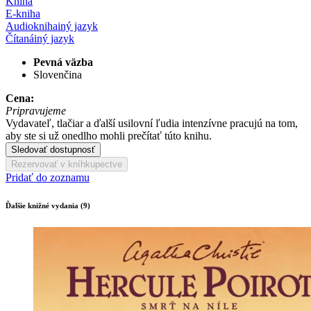
Kniha
E-kniha
Audiokniha
iný jazyk
Čítaná
iný jazyk
Pevná väzba
Slovenčina
Cena:
Pripravujeme
Vydavateľ, tlačiar a ďalší usilovní ľudia intenzívne pracujú na tom,
aby ste si už onedlho mohli prečítať túto knihu.
Sledovať dostupnosť
Rezervovať v kníhkupectve
Pridať do zoznamu
Ďalšie knižné vydania (9)