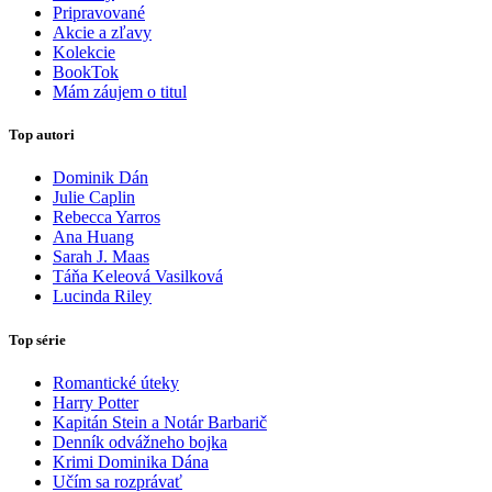
Pripravované
Akcie a zľavy
Kolekcie
BookTok
Mám záujem o titul
Top autori
Dominik Dán
Julie Caplin
Rebecca Yarros
Ana Huang
Sarah J. Maas
Táňa Keleová Vasilková
Lucinda Riley
Top série
Romantické úteky
Harry Potter
Kapitán Stein a Notár Barbarič
Denník odvážneho bojka
Krimi Dominika Dána
Učím sa rozprávať