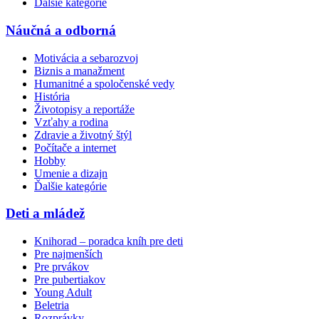
Ďalšie kategórie
Náučná a odborná
Motivácia a sebarozvoj
Biznis a manažment
Humanitné a spoločenské vedy
História
Životopisy a reportáže
Vzťahy a rodina
Zdravie a životný štýl
Počítače a internet
Hobby
Umenie a dizajn
Ďalšie kategórie
Deti a mládež
Knihorad – poradca kníh pre deti
Pre najmenších
Pre prvákov
Pre pubertiakov
Young Adult
Beletria
Rozprávky