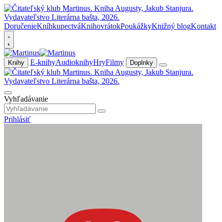
Doručenie
Kníhkupectvá
Knihovrátok
Poukážky
Knižný blog
Kontakt
E-knihy
Audioknihy
Hry
Filmy
Knihy
Doplnky
Vyhľadávanie
Prihlásiť