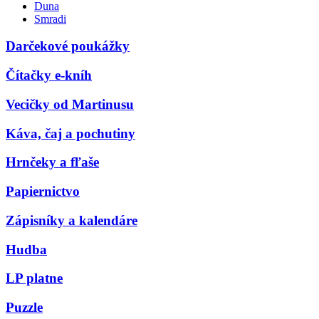
Duna
Smradi
Darčekové poukážky
Čítačky e-kníh
Vecičky od Martinusu
Káva, čaj a pochutiny
Hrnčeky a fľaše
Papiernictvo
Zápisníky a kalendáre
Hudba
LP platne
Puzzle