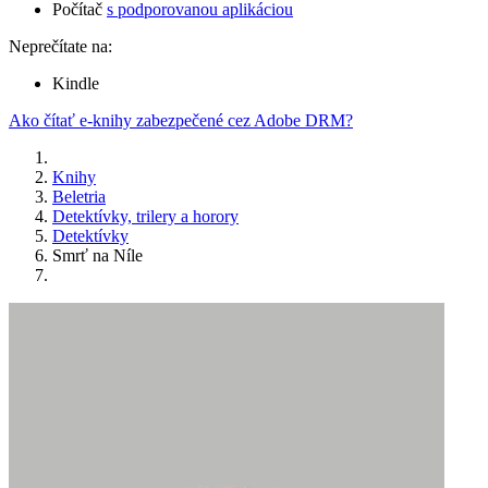
Počítač
s podporovanou aplikáciou
Neprečítate na:
Kindle
Ako čítať e-knihy zabezpečené cez Adobe DRM?
Knihy
Beletria
Detektívky, trilery a horory
Detektívky
Smrť na Níle