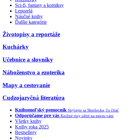
Sci-fi, fantasy a komiksy
Leporelá
Náučné knihy
Ďalšie kategórie
Životopisy a reportáže
Kuchárky
Učebnice a slovníky
Náboženstvo a ezoterika
Mapy a cestovanie
Cudzojazyčná literatúra
Knihomoľský pomocník
Spýtajte sa Sherlocka, čo čítať
Odporúčame pre vás
Knižné tipy ušité na mieru vám
Všetky knihy
Knihy roka 2025
Bestsellery
Novinky