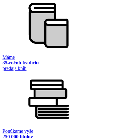
Máme
35-ročnú tradíciu
predaja kníh
Ponúkame vyše
250 000 titulov