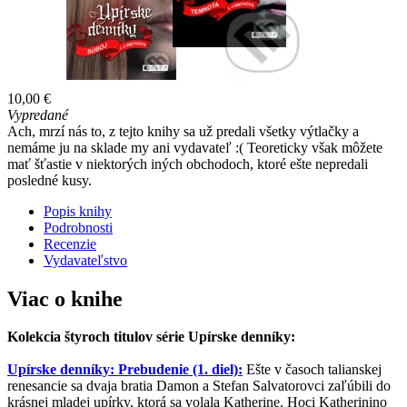
10,00 €
Vypredané
Ach, mrzí nás to, z tejto knihy sa už predali všetky výtlačky a
nemáme ju na sklade my ani vydavateľ :( Teoreticky však môžete
mať šťastie v niektorých iných obchodoch, ktoré ešte nepredali
posledné kusy.
Popis knihy
Podrobnosti
Recenzie
Vydavateľstvo
Viac o knihe
Kolekcia štyroch titulov série Upírske denníky:
Upírske denníky: Prebudenie (1. diel):
Ešte v časoch talianskej
renesancie sa dvaja bratia Damon a Stefan Salvatorovci zaľúbili do
krásnej mladej upírky, ktorá sa volala Katherine. Hoci Katherinino