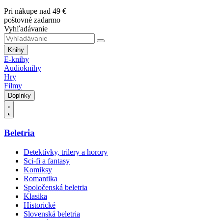
Pri nákupe nad 49 €
poštovné zadarmo
Vyhľadávanie
Knihy
E-knihy
Audioknihy
Hry
Filmy
Doplnky
Beletria
Detektívky, trilery a horory
Sci-fi a fantasy
Komiksy
Romantika
Spoločenská beletria
Klasika
Historické
Slovenská beletria