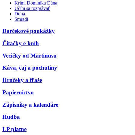
Krimi Dominika Dána
Učím sa rozprávať
Duna
Smradi
Darčekové poukážky
Čítačky e-kníh
Vecičky od Martinusu
Káva, čaj a pochutiny
Hrnčeky a fľaše
Papiernictvo
Zápisníky a kalendáre
Hudba
LP platne