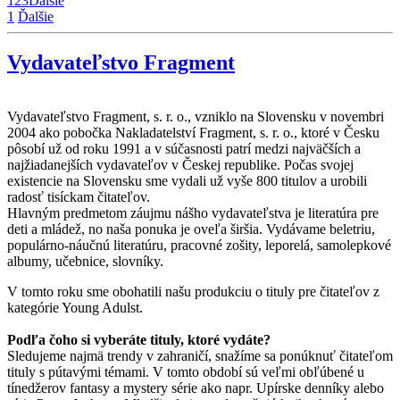
1
2
3
Ďalšie
1
Ďalšie
Vydavateľstvo Fragment
Vydavateľstvo Fragment, s. r. o., vzniklo na Slovensku v novembri
2004 ako pobočka Nakladatelství Fragment, s. r. o., ktoré v Česku
pôsobí už od roku 1991 a v súčasnosti patrí medzi najväčších a
najžiadanejších vydavateľov v Českej republike. Počas svojej
existencie na Slovensku sme vydali už vyše 800 titulov a urobili
radosť tisíckam čitateľov.
Hlavným predmetom záujmu nášho vydavateľstva je literatúra pre
deti a mládež, no naša ponuka je oveľa širšia. Vydávame beletriu,
populárno-náučnú literatúru, pracovné zošity, leporelá, samolepkové
albumy, učebnice, slovníky.
V tomto roku sme obohatili našu produkciu o tituly pre čitateľov z
kategórie Young Adulst.
Podľa čoho si vyberáte tituly, ktoré vydáte?
Sledujeme najmä trendy v zahraničí, snažíme sa ponúknuť čitateľom
tituly s pútavými témami. V tomto období sú veľmi obľúbené u
tínedžerov fantasy a mystery série ako napr. Upírske denníky alebo