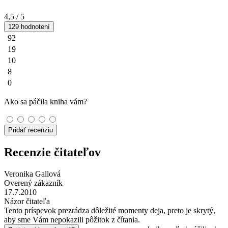
4,5
/ 5
129 hodnotení
92
19
10
8
0
Ako sa páčila kniha vám?
Pridať recenziu
Recenzie čitateľov
Veronika Gallová
Overený zákazník
17.7.2010
Názor čitateľa
Tento príspevok prezrádza dôležité momenty deja, preto je skrytý,
aby sme Vám nepokazili pôžitok z čítania.