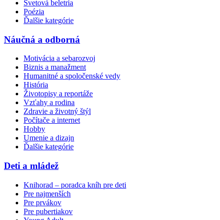
Svetová beletria
Poézia
Ďalšie kategórie
Náučná a odborná
Motivácia a sebarozvoj
Biznis a manažment
Humanitné a spoločenské vedy
História
Životopisy a reportáže
Vzťahy a rodina
Zdravie a životný štýl
Počítače a internet
Hobby
Umenie a dizajn
Ďalšie kategórie
Deti a mládež
Knihorad – poradca kníh pre deti
Pre najmenších
Pre prvákov
Pre pubertiakov