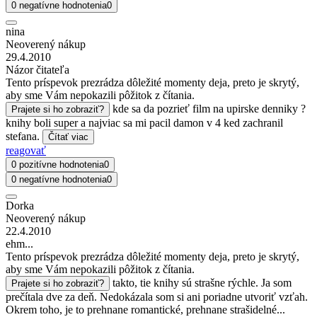
0 negatívne hodnotenia
0
nina
Neoverený nákup
29.4.2010
Názor čitateľa
Tento príspevok prezrádza dôležité momenty deja, preto je skrytý,
aby sme Vám nepokazili pôžitok z čítania.
kde sa da pozrieť film na upirske denniky ?
Prajete si ho zobraziť?
knihy boli super a najviac sa mi pacil damon v 4 ked zachranil
stefana.
Čítať viac
reagovať
0 pozitívne hodnotenia
0
0 negatívne hodnotenia
0
Dorka
Neoverený nákup
22.4.2010
ehm...
Tento príspevok prezrádza dôležité momenty deja, preto je skrytý,
aby sme Vám nepokazili pôžitok z čítania.
takto, tie knihy sú strašne rýchle. Ja som
Prajete si ho zobraziť?
prečítala dve za deň. Nedokázala som si ani poriadne utvoriť vzťah.
Okrem toho, je to prehnane romantické, prehnane strašidelné...