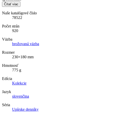
Čítať viac
Naše katalógové číslo
78522
Počet strán
920
Väzba
brožovaná väzba
Rozmer
230×180 mm
Hmotnosť
775 g
Edícia
Kolekcie
Jazyk
slovenčina
Séria
Upírske denníky