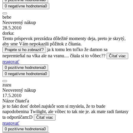
0 negatívne hodnotenia
0
bebe
Neoverený nákup
28.5.2010
dorka:
Tento príspevok prezrádza dôležité momenty deja, preto je skrytý,
aby sme Vám nepokazili pôžitok z čítania.
ja k tomu len toľko že damon sa
Prajete si ho zobraziť?
nepremieňal na vlka ale na vranu.... čítala si to vôbec??
Čítať viac
reagovať
0 pozitívne hodnotenia
0
0 negatívne hodnotenia
0
zuzu
Neoverený nákup
17.5.2010
Názor čitateľa
je to fakt dosť dobré.najskôr som si myslela, že to bude
napodobenina Twilight, ale vôbec to tak nie je. ak mate radi fantasy
ta odporúčam:D
Čítať viac
reagovať
0 pozitívne hodnotenia
0