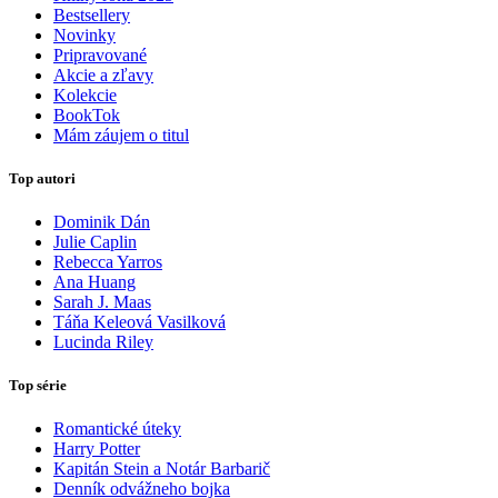
Bestsellery
Novinky
Pripravované
Akcie a zľavy
Kolekcie
BookTok
Mám záujem o titul
Top autori
Dominik Dán
Julie Caplin
Rebecca Yarros
Ana Huang
Sarah J. Maas
Táňa Keleová Vasilková
Lucinda Riley
Top série
Romantické úteky
Harry Potter
Kapitán Stein a Notár Barbarič
Denník odvážneho bojka