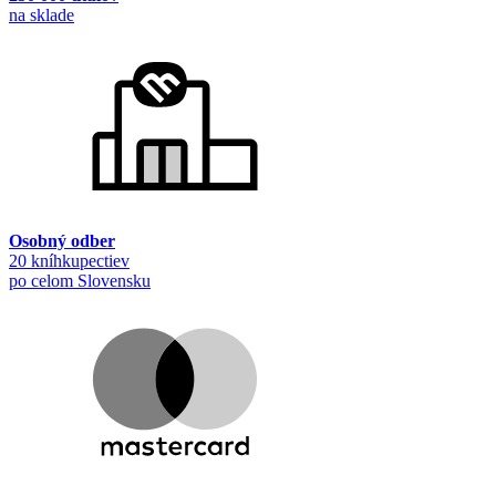
na sklade
Osobný odber
20 kníhkupectiev
po celom Slovensku