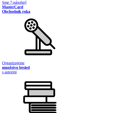
Sme 7-násobný
MasterCard
Obchodník roka
Organizujeme
množstvo besied
s autormi