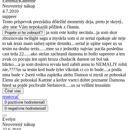
Elennna/Katthrine
Neoverený nákup
4.7.2010
suppeer
Tento príspevok prezrádza dôležité momenty deja, preto je skrytý,
aby sme Vám nepokazili pôžitok z čítania.
ja som este knihy necitala...ja som skor
Prajete si ho zobraziť?
zboznovala twilight sagu a myslela som si ze serial opakuje ale neje
to tak teraz mam radsej upirie denniki....serial je uplne super us sa
tesim na druhu seriu......mne sa z jednotky najviac pacila posledna
cast teda 22......ako stefan zachranil damona to bollo supeeeer a ten
zvuk co pocuju len upiri hroza chudacik damon on bol tak
blizko....a ja som doslova revala ked zabili annu to NEMALIY robit
nie,????us sa tesim ked bude tyler vlkolak ci co to bude....a podla
mna bude v 2serii velka zapletka alebo Damon si mysli ze poboskal
Elenu ale poboskal Katrine a kedze vsetci dobre pozname Damona
hned sa pojde pochvalit Stefanovii.....us sa velllmi tesssiiim
Čítať viac
reagovať
0 pozitívne hodnotenia
0
0 negatívne hodnotenia
0
Evelyn
Neoverený nákup
27.6.2010