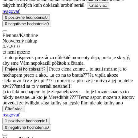
takých mallých kníh dokázali urobiť seriál.
Čítať viac
reagovať
0 pozitívne hodnotenia
0
0 negatívne hodnotenia
0
Elennna/Katthrine
Neoverený nákup
4.7.2010
to neni mozne
Tento príspevok prezrádza dôležité momenty deja, preto je skrytý,
aby sme Vám nepokazili pôžitok z čítania.
Preco elena zomre ...to neni mozne ja to
Prajete si ho zobraziť?
nechapem preco a ako.....a co na to bratia????a vipila akoze
stefanovu krv z je upir??? a npreco sa pise ze je mrtva a jej priatelje
zivi???snad sa to v seriali nestane!!!
ja to fakt nechapem to je zlepanebozzze.....to je hrozne snad sa to
nikdy nestane...a kto je Meredithit ????Teraz aspon mozem z istotov
povedat ze twilight saga knihy su lepsie film nie ale knihy ano
Čítať viac
reagovať
1 pozitívne hodnotenie
1
0 negatívne hodnotenia
0