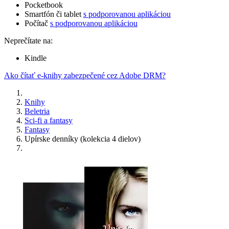
Pocketbook
Smartfón či tablet
s podporovanou aplikáciou
Počítač
s podporovanou aplikáciou
Neprečítate na:
Kindle
Ako čítať e-knihy zabezpečené cez Adobe DRM?
Knihy
Beletria
Sci-fi a fantasy
Fantasy
Upírske denníky (kolekcia 4 dielov)