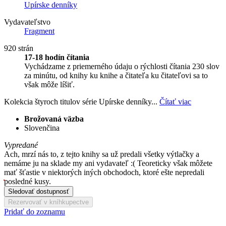
Upírske denníky
Vydavateľstvo
Fragment
920 strán
17-18 hodín čítania
Vychádzame z priemerného údaju o rýchlosti čítania 230 slov
za minútu, od knihy ku knihe a čitateľa ku čitateľovi sa to
však môže líšiť.
Kolekcia štyroch titulov série Upírske denníky...
Čítať viac
Brožovaná väzba
Slovenčina
Vypredané
Ach, mrzí nás to, z tejto knihy sa už predali všetky výtlačky a
nemáme ju na sklade my ani vydavateľ :( Teoreticky však môžete
mať šťastie v niektorých iných obchodoch, ktoré ešte nepredali
posledné kusy.
Sledovať dostupnosť
Rezervovať v kníhkupectve
Pridať do zoznamu