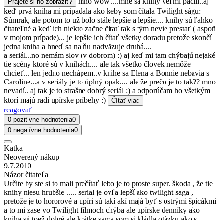
mno wow.....mne sa knihy veľmi páčili..aj
Prajete si ho zobraziť?
keď prvá kniha mi pripadala ako keby som čítala Twilight ságu:
Súmrak, ale potom to už bolo stále lepšie a lepšie.... knihy sú ľahko
čitateľné a keď ich niekto začne čítať tak s tým nevie prestať ( aspoň
v mojom prípade)... je lepšie ich čítať všetky doradu pretože skončí
jedna kniha a hneď sa na ňu nadväzuje druhá....
a seriál...no nemám slov (v dobrom) :) aj keď mi tam chýbajú nejaké
tie scény ktoré sú v knihách.... ale tak všetko človek nemôže
chcieť... len jedno nechápem..v knihe sa Elena a Bonnie nebavia s
Caroline...a v seriály je to úplný opak.... ale že prečo je to tak?? mno
nevadí.. aj tak je to strašne dobrý seriál :) a odporúčam ho všetkým
ktorí majú radi upírske príbehy :)
Čítať viac
reagovať
0 pozitívne hodnotenia
0
0 negatívne hodnotenia
0
Katka
Neoverený nákup
9.7.2010
Názor čitateľa
Určite by ste si to mali prečítať lebo je to proste super. škoda , že tie
knihy niesu hrubšie ..... serial je ovľa lepší ako twilight saga ,
pretože je to hororové a upíri sú takí akí majá byť s ostrými špicákmi
a to mi zase vo Twilight filmoch chýba ale upírske denníky ako
kniha sú toež dobré ale krátke sama som si kládla otázku ako s