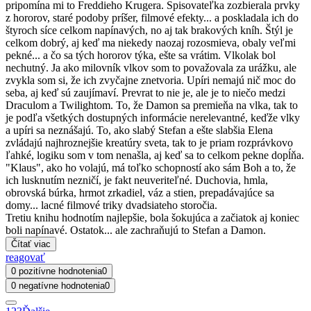
pripomína mi to Freddieho Krugera. Spisovateľka zozbierala prvky
z hororov, staré podoby príšer, filmové efekty... a poskladala ich do
štyroch síce celkom napínavých, no aj tak brakových kníh. Štýl je
celkom dobrý, aj keď ma niekedy naozaj rozosmieva, obaly veľmi
pekné... a čo sa tých hororov týka, ešte sa vrátim. Vlkolak bol
nechutný. Ja ako milovník vlkov som to považovala za urážku, ale
zvykla som si, že ich zvyčajne znetvoria. Upíri nemajú nič moc do
seba, aj keď sú zaujímaví. Prevrat to nie je, ale je to niečo medzi
Draculom a Twilightom. To, že Damon sa premieňa na vlka, tak to
je podľa všetkých dostupných informácie nerelevantné, keďže vlky
a upíri sa neznášajú. To, ako slabý Stefan a ešte slabšia Elena
zvládajú najhroznejšie kreatúry sveta, tak to je priam rozprávkovo
ľahké, logiku som v tom nenašla, aj keď sa to celkom pekne dopĺňa.
"Klaus", ako ho volajú, má toľko schopností ako sám Boh a to, že
ich lusknutím nezničí, je fakt neuveriteľné. Duchovia, hmla,
obrovská búrka, hrmot zrkadiel, váz a stien, prepadávajúce sa
domy... lacné filmové triky dvadsiateho storočia.
Tretiu knihu hodnotím najlepšie, bola šokujúca a začiatok aj koniec
boli napínavé. Ostatok... ale zachraňujú to Stefan a Damon.
Čítať viac
reagovať
0 pozitívne hodnotenia
0
0 negatívne hodnotenia
0