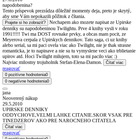
napodobenina?
Tento príspevok prezrádza dôležité momenty deja, preto je skrytý,
aby sme Vám nepokazili pôžitok z čítania.
Nechapem ako mozete napisat ze Upirske
Prajete si ho zobraziť?
denniky su napodobeninou Twilightu. Prve 4 knihy vysli v roku
1991!!!!! Twi ma DOST rovnake prvky, a obcas mam pocit, ze
Meyerova cerpala z Upirskych dennikov. Tato saga, ci uz knihy
alebo serial, sa mi paci ovela viac ako Twilight, nie je thak strasne
romanticka, je to napinave a nie su tu vymyslene veci ako trblietanie
upirov atd. Hoci Twilight milujem, toto sa mi pacilo viac :)
Najviac milostny trojuholnik Stefan-Elena-Damon.
Čítať viac
reagovať
0 pozitívne hodnotenia
0
0 negatívne hodnotenia
0
jana
Neoverený nákup
29.5.2010
UPIRSKE DENNIKY
ODDYCHOVE,VELMI LAHKE CITANIE.SKOR VSAK PRE
TINEDZEROV AKO PRE NAROCNEHO CITATELA
Čítať viac
reagovať
0 pozitívne hodnotenia
0