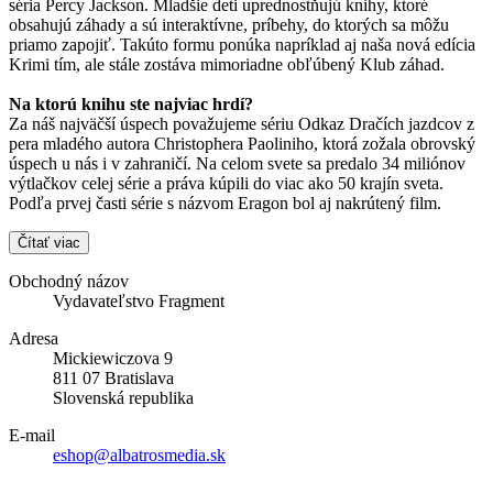
séria Percy Jackson. Mladšie deti uprednostňujú knihy, ktoré
obsahujú záhady a sú interaktívne, príbehy, do ktorých sa môžu
priamo zapojiť. Takúto formu ponúka napríklad aj naša nová edícia
Krimi tím, ale stále zostáva mimoriadne obľúbený Klub záhad.
Na ktorú knihu ste najviac hrdí?
Za náš najväčší úspech považujeme sériu Odkaz Dračích jazdcov z
pera mladého autora Christophera Paoliniho, ktorá zožala obrovský
úspech u nás i v zahraničí. Na celom svete sa predalo 34 miliónov
výtlačkov celej série a práva kúpili do viac ako 50 krajín sveta.
Podľa prvej časti série s názvom Eragon bol aj nakrútený film.
Čítať viac
Obchodný názov
Vydavateľstvo Fragment
Adresa
Mickiewiczova 9
811 07 Bratislava
Slovenská republika
E-mail
eshop@albatrosmedia.sk