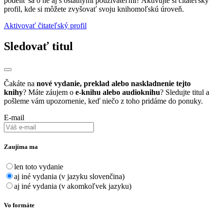
podeliť sa o ne aj s ostatnými používateľmi? Aktivujte si čítateľský
profil, kde si môžete zvyšovať svoju knihomoľskú úroveň.
Aktivovať čitateľský profil
Sledovať titul
Čakáte na
nové vydanie, preklad alebo naskladnenie tejto
knihy
? Máte záujem o
e-knihu alebo audioknihu
? Sledujte titul a
pošleme vám upozornenie, keď niečo z toho pridáme do ponuky.
E-mail
Zaujíma ma
len toto vydanie
aj iné vydania (v jazyku slovenčina)
aj iné vydania (v akomkoľvek jazyku)
Vo formáte