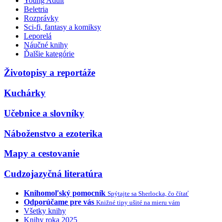
Young Adult
Beletria
Rozprávky
Sci-fi, fantasy a komiksy
Leporelá
Náučné knihy
Ďalšie kategórie
Životopisy a reportáže
Kuchárky
Učebnice a slovníky
Náboženstvo a ezoterika
Mapy a cestovanie
Cudzojazyčná literatúra
Knihomoľský pomocník
Spýtajte sa Sherlocka, čo čítať
Odporúčame pre vás
Knižné tipy ušité na mieru vám
Všetky knihy
Knihy roka 2025