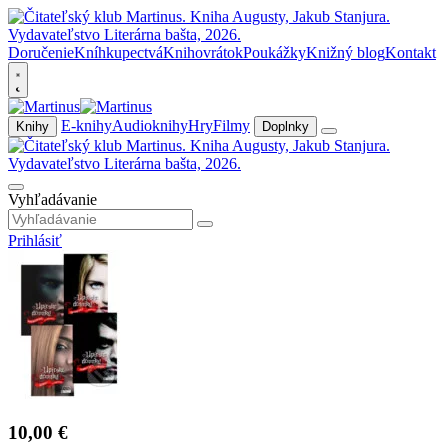
Doručenie
Kníhkupectvá
Knihovrátok
Poukážky
Knižný blog
Kontakt
E-knihy
Audioknihy
Hry
Filmy
Knihy
Doplnky
Vyhľadávanie
Prihlásiť
10,00 €