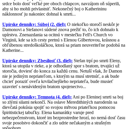
srdce bolo dosť veľké pre oboch chlapcov, navzájom oň súperili,
aby si ho mohli privlastniť. Nekonečný boj o Katherininu
náklonnosť ju nakoniec dohnal k smrti...
Upírske denníky: Súboj (2. diel):
O niekoľko storočí neskôr je
Damonovi a Stefanovi súdené znova prežiť to, čo ich dohnalo k
upírstvu. Znenazdania sa ocitnú v mestečku Fell's Church vo
Virginii, kde sa ich cesty pretnú s Elenou Gilbertovou, krásnou a
obľúbenou stredoškoláčkou, ktorá sa priam neuveriteľne podobá na
Katherine...
Upírske denníky: Zbesilosť (3. diel):
Stefan trpí po smrti Eleny,
ktorá sa utopila v rieke, a je odhodlaný spor s bratom, trvajúci už
storočia, doviesť do konca za každú cenu. Netuší však, že Damon
nie je jediným nepriateľom, s ktorým sa musí stretnúť, a ak bude
chcieť poraziť oveľa krvilačnejšieho nepriateľa, bude musieť
uzavrieť s nenávideným bratom spojenectvo...
Upírske denníky: Temnota (4. diel):
Ani po Eleninej smrti sa boj
so zlými silami nekončí. Na oslave Meredithiných narodenín sa
dievčatá pokúsia spojiť so svojou mŕtvou priateľkou pomocou
špiritistickej tabuľky. Elena kamarátky varuje pred
nebezpečenstvom, ktoré im bezprostredne hrozí, no nemá dosť času
svoje posolstvo dokončiť a zlo udrie nečakaným a strašným
spôsobom...