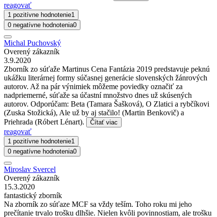
reagovať
1 pozitívne hodnotenie
1
0 negatívne hodnotenia
0
Michal Puchovský
Overený zákazník
3.9.2020
Zborník zo súťaže Martinus Cena Fantázia 2019 predstavuje peknú
ukážku literárnej formy súčasnej generácie slovenských žánrových
autorov. Až na pár výnimiek môžeme poviedky označiť za
nadpriemerné, súťaže sa účastní množstvo dnes už skúsených
autorov. Odporúčam: Beta (Tamara Šašková), O Zlatici a rybčíkovi
(Zuska Stožická), Ale už by aj stačilo! (Martin Benkovič) a
Priehrada (Róbert Lénart).
Čítať viac
reagovať
1 pozitívne hodnotenie
1
0 negatívne hodnotenia
0
Miroslav Svercel
Overený zákazník
15.3.2020
fantastický zborník
Na zborník zo súťaze MCF sa vždy teším. Toho roku mi jeho
prečítanie trvalo trošku dlhšie. Nielen kvôli povinnostiam, ale trošku