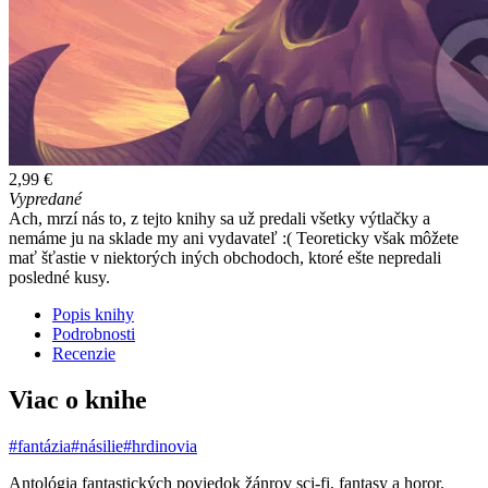
2,99 €
Vypredané
Ach, mrzí nás to, z tejto knihy sa už predali všetky výtlačky a
nemáme ju na sklade my ani vydavateľ :( Teoreticky však môžete
mať šťastie v niektorých iných obchodoch, ktoré ešte nepredali
posledné kusy.
Popis knihy
Podrobnosti
Recenzie
Viac o knihe
#fantázia
#násilie
#hrdinovia
Antológia fantastických poviedok žánrov sci-fi, fantasy a horor.