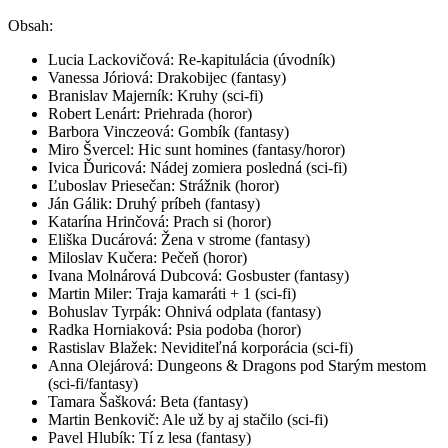
Obsah:
Lucia Lackovičová: Re-kapitulácia (úvodník)
Vanessa Jóriová: Drakobijec (fantasy)
Branislav Majerník: Kruhy (sci-fi)
Robert Lenárt: Priehrada (horor)
Barbora Vinczeová: Gombík (fantasy)
Miro Švercel: Hic sunt homines (fantasy/horor)
Ivica Ďuricová: Nádej zomiera posledná (sci-fi)
Ľuboslav Priesečan: Strážnik (horor)
Ján Gálik: Druhý príbeh (fantasy)
Katarína Hrinčová: Prach si (horor)
Eliška Ducárová: Žena v strome (fantasy)
Miloslav Kučera: Pečeň (horor)
Ivana Molnárová Dubcová: Gosbuster (fantasy)
Martin Miler: Traja kamaráti + 1 (sci-fi)
Bohuslav Tyrpák: Ohnivá odplata (fantasy)
Radka Horniaková: Psia podoba (horor)
Rastislav Blažek: Neviditeľná korporácia (sci-fi)
Anna Olejárová: Dungeons & Dragons pod Starým mestom
(sci-fi/fantasy)
Tamara Šašková: Beta (fantasy)
Martin Benkovič: Ale už by aj stačilo (sci-fi)
Pavel Hlubík: Tí z lesa (fantasy)