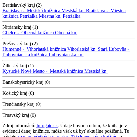
Bratislavský kraj (2)
Bratislava -
Mestská knižnica
Mestská kn.
Bratislava -
Miestna
knižnica Petržalka
Miestna kn. Petržalka
Nitriansky kraj (1)
Gbelce -
Obecná knižnica
Obecná kn.
Prešovský kraj (2)
Humenné -
Vihorlatská knižnica
Vihorlatská kn.
Stará Ľubovňa -
Ľubovnianska knižnica
Ľubovnianska kn.
Žilinský kraj (1)
Kysucké Nové Mesto -
Mestská knižnica
Mestská kn.
Banskobystrický kraj (0)
Košický kraj (0)
Trenčiansky kraj (0)
Trnavský kraj (0)
Zdroj informácií:
Infogate.sk
. Údaje hovoria o tom, že kniha je v
evidencii danej knižnice, môže však už byť aktuálne požičaná. Tu
nájdete
zoznam všetkých viac ako 200 slovenských knižníc
, o