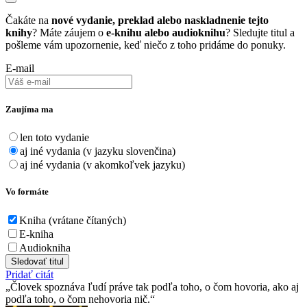
Čakáte na
nové vydanie, preklad alebo naskladnenie tejto
knihy
? Máte záujem o
e-knihu alebo audioknihu
? Sledujte titul a
pošleme vám upozornenie, keď niečo z toho pridáme do ponuky.
E-mail
Zaujíma ma
len toto vydanie
aj iné vydania (v jazyku slovenčina)
aj iné vydania (v akomkoľvek jazyku)
Vo formáte
Kniha (vrátane čítaných)
E-kniha
Audiokniha
Sledovať titul
Pridať citát
Človek spoznáva ľudí práve tak podľa toho, o čom hovoria, ako aj
podľa toho, o čom nehovoria nič.