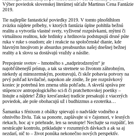
Výber poviedok slovenskej literárnej súťaže Martinus Cena Fantázie
2019.
Tie najlepšie fantastické poviedky 2019. V tomto plnoštíhlom
zväzku nájdete príbehy, v ktorých fantázia úplne pohltila bežnú
realitu a vytvorila vlastné svety, vyživené rozprávkami, mýtmi či
virtuálnou realitou, kde hrdinky a hrdinovia podstupujú drsné púte
ruka v ruke s osudom; ale i reakcie na spoločenské dianie, kde
hlavným hnojivom je absurdus preabsurdus našej dnešnej bežnej
reality a k slovu sa dostávajú vraždy a násilie.
Prepojenie svetov – hmotného s „nadprirodzeným“ je
najobľúbenejší prístup, a tak sa stretnete so životom záhrobným,
niekedy aj mimozemským, pootravujú, či skôr pobavia potvory na
prvý pohľad krvilačné, napokon ale zistíte, že pre rozprávkový
koniec je potrebná len zmena uhla pohľadu. A skvelá správa pre
stúpencov antropologického sci-fi či pratchettovskej poetiky –
listujte a nájdete! Žilky kresťanskej tradície presakujú z viacerých
poviedok, ale pole obohacujú už i budhizmus a ezoterika…
Šamanka s fénixom z obálky spievajú o nadvláde vodného a
ohnivého živlu. Tak sa ponorte, zaplávajte si v čajomori, v lesných
riekach, hoc aj v priehrade, len sa neutopte! Nechajte sa rozpáliť, len
nestrácajte kontrolu, prikladajte v rozumných dávkach a ak sa aj
nezdarí, nič to – život ponúka nekonečno nových perspektív.