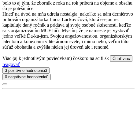
bolo to aj tým, že zborník z roka na rok priberá na objeme a obsahu,
čo je potešujúce.
Hneď na úvod na mňa udrela nostalgia, nakoľko sa nám derniérovo
prihovára organizátorka Lucia Lackovičová, ktorá esejou re-
kapituluje daný ročník a pridáva aj svoje osobné skúsenosti, keďže
sa s organizovaním MCF lúči. Myslím, že je namieste jej vysloviť
jedno veľké Ďa-ku-jem. Svojou angažovanosťou, organizátorským
talentom a konexiami v literárnom svete, i mimo neho, veľmi túto
súťaž obohatila a zvýšila nielen jej úroveň ale i renomé.
Viac (aj k jednotlivým poviedvkam) čoskoro na scifi.sk
Čítať viac
reagovať
3 pozitívne hodnotenia
3
0 negatívne hodnotenia
0