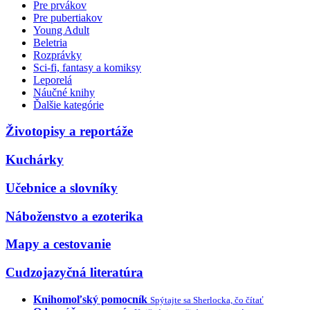
Pre prvákov
Pre pubertiakov
Young Adult
Beletria
Rozprávky
Sci-fi, fantasy a komiksy
Leporelá
Náučné knihy
Ďalšie kategórie
Životopisy a reportáže
Kuchárky
Učebnice a slovníky
Náboženstvo a ezoterika
Mapy a cestovanie
Cudzojazyčná literatúra
Knihomoľský pomocník
Spýtajte sa Sherlocka, čo čítať