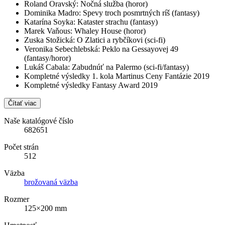
Roland Oravský: Nočná služba (horor)
Dominika Madro: Spevy troch posmrtných ríš (fantasy)
Katarína Soyka: Kataster strachu (fantasy)
Marek Vaňous: Whaley House (horor)
Zuska Stožická: O Zlatici a rybčíkovi (sci-fi)
Veronika Sebechlebská: Peklo na Gessayovej 49
(fantasy/horor)
Lukáš Cabala: Zabudnúť na Palermo (sci-fi/fantasy)
Kompletné výsledky 1. kola Martinus Ceny Fantázie 2019
Kompletné výsledky Fantasy Award 2019
Čítať viac
Naše katalógové číslo
682651
Počet strán
512
Väzba
brožovaná väzba
Rozmer
125×200 mm