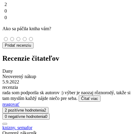
2
0
0
Ako sa páčila kniha vám?
Pridať recenziu
Recenzie čitateľov
Dany
Neoverený nákup
5.9.2022
recenzia
rada som podporila sk autorov :) výber je naozaj rôznorodý, takže si
tam myslím každý nájde niečo pre seba.
Čítať viac
reagovať
2 pozitívne hodnotenia
2
0 negatívne hodnotenia
0
knizny. semafor
Overený zákazník