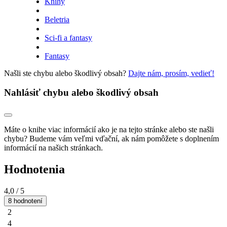
Knihy
Beletria
Sci-fi a fantasy
Fantasy
Našli ste chybu alebo škodlivý obsah?
Dajte nám, prosím, vedieť!
Nahlásiť chybu alebo škodlivý obsah
Máte o knihe viac informácií ako je na tejto stránke alebo ste našli
chybu? Budeme vám veľmi vďační, ak nám pomôžete s doplnením
informácií na našich stránkach.
Hodnotenia
4,0
/ 5
8 hodnotení
2
4