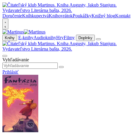
Doručenie
Kníhkupectvá
Knihovrátok
Poukážky
Knižný blog
Kontakt
E-knihy
Audioknihy
Hry
Filmy
Knihy
Doplnky
Vyhľadávanie
Prihlásiť