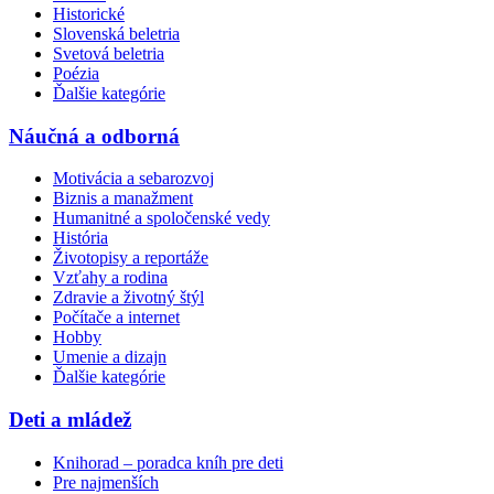
Historické
Slovenská beletria
Svetová beletria
Poézia
Ďalšie kategórie
Náučná a odborná
Motivácia a sebarozvoj
Biznis a manažment
Humanitné a spoločenské vedy
História
Životopisy a reportáže
Vzťahy a rodina
Zdravie a životný štýl
Počítače a internet
Hobby
Umenie a dizajn
Ďalšie kategórie
Deti a mládež
Knihorad – poradca kníh pre deti
Pre najmenších