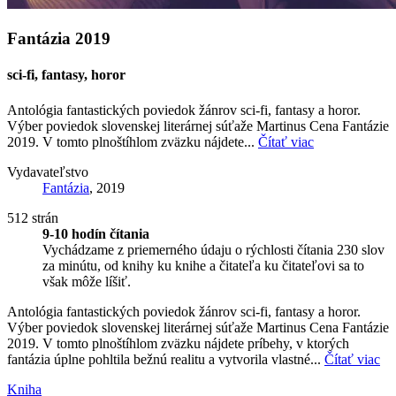
Fantázia 2019
sci-fi, fantasy, horor
Antológia fantastických poviedok žánrov sci-fi, fantasy a horor.
Výber poviedok slovenskej literárnej súťaže Martinus Cena Fantázie
2019. V tomto plnoštíhlom zväzku nájdete...
Čítať viac
Vydavateľstvo
Fantázia
, 2019
512 strán
9-10 hodín čítania
Vychádzame z priemerného údaju o rýchlosti čítania 230 slov
za minútu, od knihy ku knihe a čitateľa ku čitateľovi sa to
však môže líšiť.
Antológia fantastických poviedok žánrov sci-fi, fantasy a horor.
Výber poviedok slovenskej literárnej súťaže Martinus Cena Fantázie
2019. V tomto plnoštíhlom zväzku nájdete príbehy, v ktorých
fantázia úplne pohltila bežnú realitu a vytvorila vlastné...
Čítať viac
Kniha