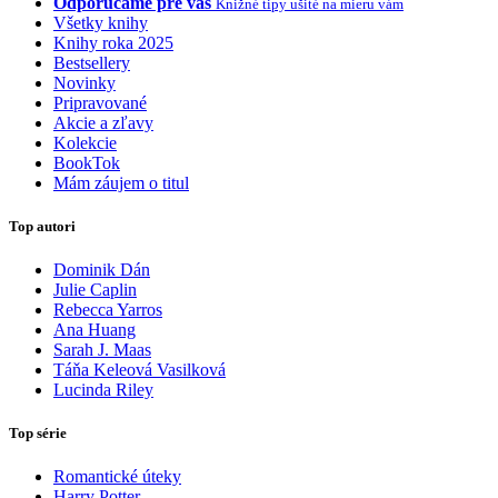
Odporúčame pre vás
Knižné tipy ušité na mieru vám
Všetky knihy
Knihy roka 2025
Bestsellery
Novinky
Pripravované
Akcie a zľavy
Kolekcie
BookTok
Mám záujem o titul
Top autori
Dominik Dán
Julie Caplin
Rebecca Yarros
Ana Huang
Sarah J. Maas
Táňa Keleová Vasilková
Lucinda Riley
Top série
Romantické úteky
Harry Potter