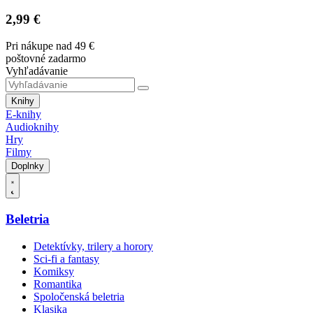
2,99 €
Pri nákupe nad 49 €
poštovné zadarmo
Vyhľadávanie
Knihy
E-knihy
Audioknihy
Hry
Filmy
Doplnky
Beletria
Detektívky, trilery a horory
Sci-fi a fantasy
Komiksy
Romantika
Spoločenská beletria
Klasika