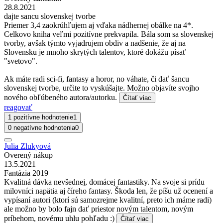
28.8.2021
dajte sancu slovenskej tvorbe
Priemer 3,4 zaokrúhľujem aj vďaka nádhernej obálke na 4*.
Celkovo kniha veľmi pozitívne prekvapila. Bála som sa slovenskej
tvorby, avšak týmto vyjadrujem obdiv a nadšenie, že aj na
Slovensku je mnoho skrytých talentov, ktoré dokážu písať
"svetovo".
Ak máte radi sci-fi, fantasy a horor, no váhate, či dať šancu
slovenskej tvorbe, určite to vyskúšajte. Možno objavíte svojho
nového obľúbeného autora/autorku.
Čítať viac
reagovať
1 pozitívne hodnotenie
1
0 negatívne hodnotenia
0
Julia Zlukyová
Overený nákup
13.5.2021
Fantázia 2019
Kvalitná dávka nevšednej, domácej fantastiky. Na svoje si prídu
milovníci napätia aj číreho fantasy. Škoda len, že píšu už ocenení a
vypísaní autori (ktorí sú samozrejme kvalitní, preto ich máme radi)
ale možno by bolo fajn dať priestor novým talentom, novým
príbehom, novému uhlu pohľadu :)
Čítať viac