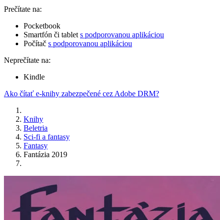
Prečítate na:
Pocketbook
Smartfón či tablet
s podporovanou aplikáciou
Počítač
s podporovanou aplikáciou
Neprečítate na:
Kindle
Ako čítať e-knihy zabezpečené cez Adobe DRM?
Knihy
Beletria
Sci-fi a fantasy
Fantasy
Fantázia 2019