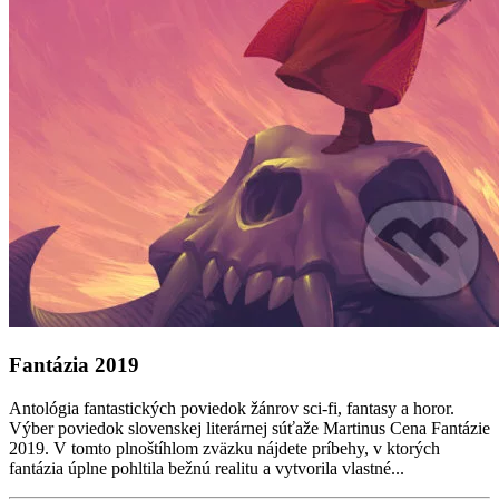
Fantázia 2019
Antológia fantastických poviedok žánrov sci-fi, fantasy a horor.
Výber poviedok slovenskej literárnej súťaže Martinus Cena Fantázie
2019. V tomto plnoštíhlom zväzku nájdete príbehy, v ktorých
fantázia úplne pohltila bežnú realitu a vytvorila vlastné...