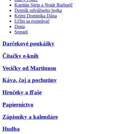
Kapitán Stein a Notár Barbarič
Denník odvážneho bojka
Krimi Dominika Dána
Učím sa rozprávať
Duna
Smradi
Darčekové poukážky
Čítačky e-kníh
Vecičky od Martinusu
Káva, čaj a pochutiny
Hrnčeky a fľaše
Papiernictvo
Zápisníky a kalendáre
Hudba