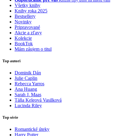
Knižné tipy ušité na mieru vám
Všetky knihy
Knihy roka 2025
Bestsellery
Novinky
Pripravované
Akcie a zľavy
Kolekcie
BookTok
Mám záujem o titul
Top autori
Dominik Dán
Julie Caplin
Rebecca Yarros
Ana Huang
Sarah J. Maas
Táňa Keleová Vasilková
Lucinda Riley
Top série
Romantické úteky
Harry Potter