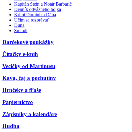
Kapitán Stein a Notár Barbarič
Denník odvážneho bojka
Krimi Dominika Dána
Učím sa rozprávať
Duna
Smradi
Darčekové poukážky
Čítačky e-kníh
Vecičky od Martinusu
Káva, čaj a pochutiny
Hrnčeky a fľaše
Papiernictvo
Zápisníky a kalendáre
Hudba