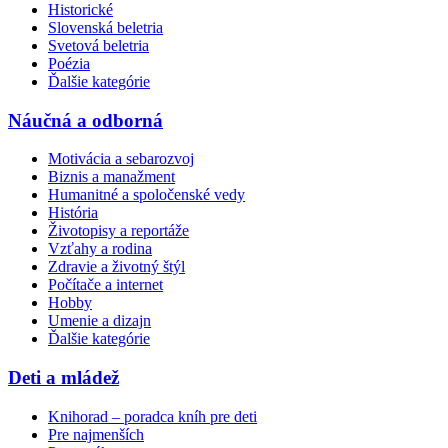
Historické
Slovenská beletria
Svetová beletria
Poézia
Ďalšie kategórie
Náučná a odborná
Motivácia a sebarozvoj
Biznis a manažment
Humanitné a spoločenské vedy
História
Životopisy a reportáže
Vzťahy a rodina
Zdravie a životný štýl
Počítače a internet
Hobby
Umenie a dizajn
Ďalšie kategórie
Deti a mládež
Knihorad – poradca kníh pre deti
Pre najmenších