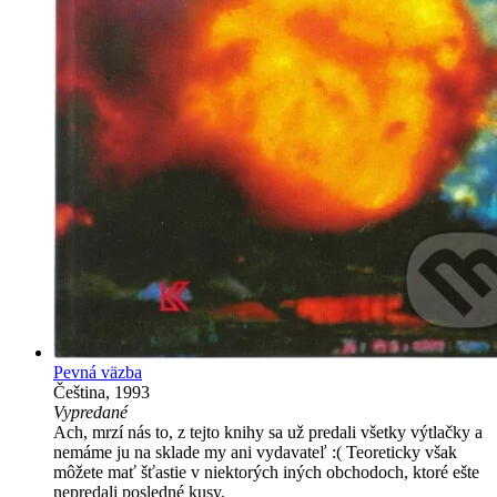
Pevná väzba
Čeština, 1993
Vypredané
Ach, mrzí nás to, z tejto knihy sa už predali všetky výtlačky a
nemáme ju na sklade my ani vydavateľ :( Teoreticky však
môžete mať šťastie v niektorých iných obchodoch, ktoré ešte
nepredali posledné kusy.