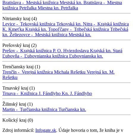
Bratislava -
Mestská knižnica
Mestská kn.
Bratislava -
Miestna
knižnica Petržalka
Miestna kn. Petržalka
Nitriansky kraj (4)
Levice -
Tekovská knižnica
Tekovská kn.
Nitra -
Krajská knižnica
K. Kmeťka
Krajská kn.
Topoľčany -
Tribečská knižnica
Tribečská
kn.
Želiezovce -
Mestská knižnica
Mestská kn.
Prešovský kraj (2)
Prešov -
Krajská knižnica P. O. Hviezdoslava
Krajská kn.
Stará
Ľubovňa -
Ľubovnianska knižnica
Ľubovnianska kn.
Trenčiansky kraj (1)
Trenčín -
Verejná knižnica Michala Rešetku
Verejná kn. M.
Rešetku
Trnavský kraj (1)
Trnava -
Knižnica J. Fándlyho
Kn. J. Fándlyho
Žilinský kraj (1)
Martin -
Turčianska knižnica
Turčianska kn.
Košický kraj (0)
Zdroj informácií:
Infogate.sk
. Údaje hovoria o tom, že kniha je v