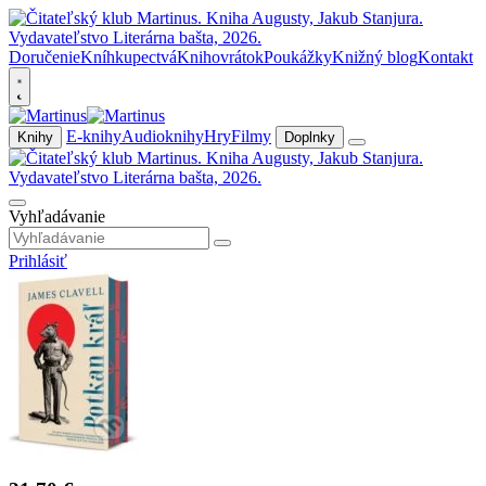
Doručenie
Kníhkupectvá
Knihovrátok
Poukážky
Knižný blog
Kontakt
E-knihy
Audioknihy
Hry
Filmy
Knihy
Doplnky
Vyhľadávanie
Prihlásiť