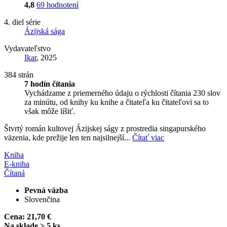
4,8
69 hodnotení
4. diel série
Ázijská sága
Vydavateľstvo
Ikar
, 2025
384 strán
7 hodín čítania
Vychádzame z priemerného údaju o rýchlosti čítania 230 slov
za minútu, od knihy ku knihe a čitateľa ku čitateľovi sa to
však môže líšiť.
Štvrtý román kultovej Ázijskej ságy z prostredia singapurského
väzenia, kde prežije len ten najsilnejší...
Čítať viac
Kniha
E-kniha
Čítaná
Pevná väzba
Slovenčina
Cena:
21,70 €
Na sklade > 5 ks