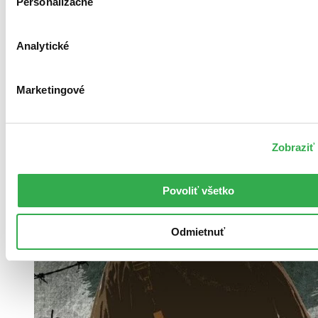
Personalizačné
Analytické
Marketingové
Zobraziť 
Povoliť všetko
Odmietnuť