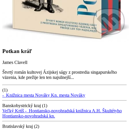
Potkan kráľ
James Clavell
Štvrtý román kultovej Ázijskej ságy z prostredia singapurského
väzenia, kde prežije len ten najsilnejší...
(1)
-
Knižnica mesta Nováky
Kn. mesta Nováky
Banskobystrický kraj (1)
Veľký Krtíš -
Hontiansko-novohradská knižnica A.H. Škultétyho
Hontiansko-novohradská kn.
Bratislavský kraj (2)