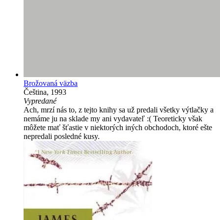
Brožovaná väzba
Čeština, 1993
Vypredané
Ach, mrzí nás to, z tejto knihy sa už predali všetky výtlačky a
nemáme ju na sklade my ani vydavateľ :( Teoreticky však
môžete mať šťastie v niektorých iných obchodoch, ktoré ešte
nepredali posledné kusy.