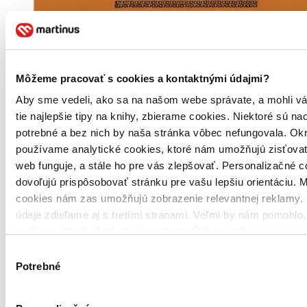
Môžeme pracovať s cookies a kontaktnými údajmi?
Aby sme vedeli, ako sa na našom webe správate, a mohli v
tie najlepšie tipy na knihy, zbierame cookies. Niektoré sú na
Kniha
potrebné a bez nich by naša stránka vôbec nefungovala. Ok
Slovenčina, 1981
používame analytické cookies, ktoré nám umožňujú zisťovať
Vypredané
web funguje, a stále ho pre vás zlepšovať. Personalizačné 
Ach, mrzí nás to, z tejto knihy sa už predali všetky výtlačky a
nemáme ju na sklade my ani vydavateľ :( Teoreticky však
dovoľujú prispôsobovať stránku pre vašu lepšiu orientáciu. 
môžete mať šťastie v niektorých iných obchodoch, ktoré ešte
cookies nám zas umožňujú zobrazenie relevantnej reklamy. 
nepredali posledné kusy.
údaje zdieľame aj s tretími stranami. Veľmi by nám pomohlo
mohli používať všetky tieto cookies. Ďakujeme!
Výber
Potrebné
súhlasu