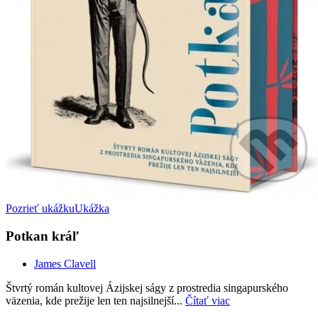
Pozrieť ukážku
Ukážka
Potkan kráľ
James Clavell
Štvrtý román kultovej Ázijskej ságy z prostredia singapurského
väzenia, kde prežije len ten najsilnejší...
Čítať viac