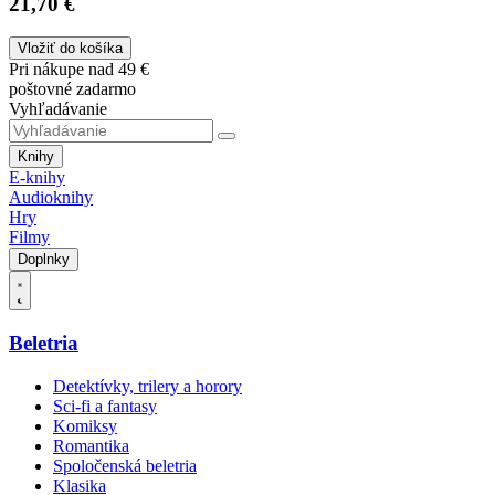
21,70 €
Vložiť do košíka
Pri nákupe nad 49 €
poštovné zadarmo
Vyhľadávanie
Knihy
E-knihy
Audioknihy
Hry
Filmy
Doplnky
Beletria
Detektívky, trilery a horory
Sci-fi a fantasy
Komiksy
Romantika
Spoločenská beletria
Klasika