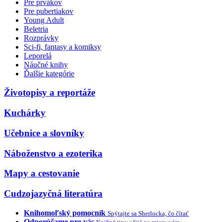
Pre prvákov
Pre pubertiakov
Young Adult
Beletria
Rozprávky
Sci-fi, fantasy a komiksy
Leporelá
Náučné knihy
Ďalšie kategórie
Životopisy a reportáže
Kuchárky
Učebnice a slovníky
Náboženstvo a ezoterika
Mapy a cestovanie
Cudzojazyčná literatúra
Knihomoľský pomocník
Spýtajte sa Sherlocka, čo čítať
Odporúčame pre vás