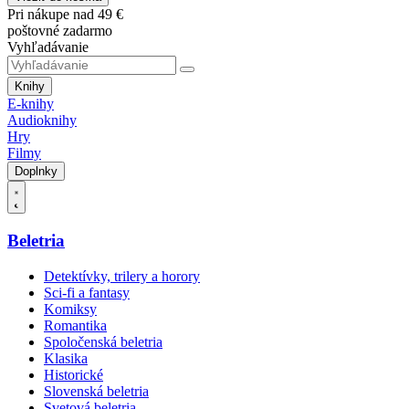
Pri nákupe nad 49 €
poštovné zadarmo
Vyhľadávanie
Knihy
E-knihy
Audioknihy
Hry
Filmy
Doplnky
Beletria
Detektívky, trilery a horory
Sci-fi a fantasy
Komiksy
Romantika
Spoločenská beletria
Klasika
Historické
Slovenská beletria
Svetová beletria