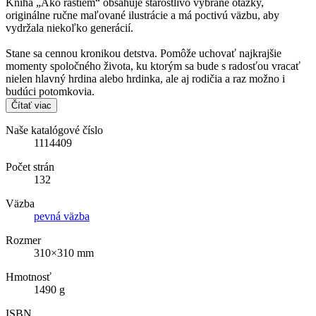
Kniha „Ako rastiem“ obsahuje starostlivo vybrané otázky,
originálne ručne maľované ilustrácie a má poctivú väzbu, aby
vydržala niekoľko generácií.
Stane sa cennou kronikou detstva. Pomôže uchovať najkrajšie
momenty spoločného života, ku ktorým sa bude s radosťou vracať
nielen hlavný hrdina alebo hrdinka, ale aj rodičia a raz možno i
budúci potomkovia.
Čítať viac
Naše katalógové číslo
1114409
Počet strán
132
Väzba
pevná väzba
Rozmer
310×310 mm
Hmotnosť
1490 g
ISBN