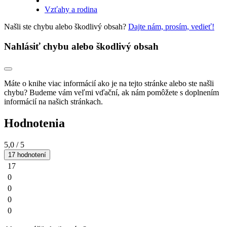
Vzťahy a rodina
Našli ste chybu alebo škodlivý obsah?
Dajte nám, prosím, vedieť!
Nahlásiť chybu alebo škodlivý obsah
Máte o knihe viac informácií ako je na tejto stránke alebo ste našli
chybu? Budeme vám veľmi vďační, ak nám pomôžete s doplnením
informácií na našich stránkach.
Hodnotenia
5,0
/ 5
17 hodnotení
17
0
0
0
0