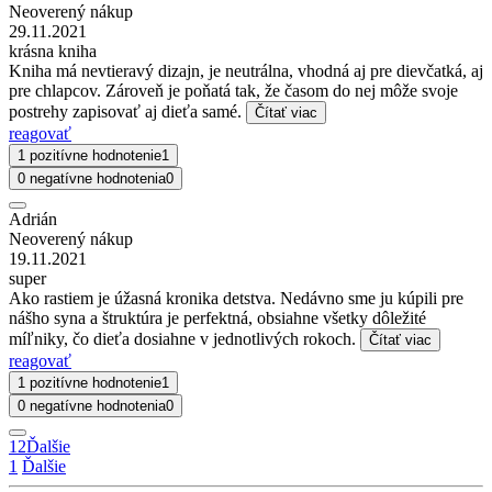
Neoverený nákup
29.11.2021
krásna kniha
Kniha má nevtieravý dizajn, je neutrálna, vhodná aj pre dievčatká, aj
pre chlapcov. Zároveň je poňatá tak, že časom do nej môže svoje
postrehy zapisovať aj dieťa samé.
Čítať viac
reagovať
1 pozitívne hodnotenie
1
0 negatívne hodnotenia
0
Adrián
Neoverený nákup
19.11.2021
super
Ako rastiem je úžasná kronika detstva. Nedávno sme ju kúpili pre
nášho syna a štruktúra je perfektná, obsiahne všetky dôležité
míľniky, čo dieťa dosiahne v jednotlivých rokoch.
Čítať viac
reagovať
1 pozitívne hodnotenie
1
0 negatívne hodnotenia
0
1
2
Ďalšie
1
Ďalšie