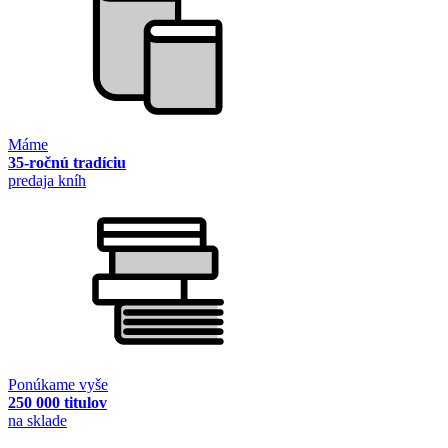
Máme
35-ročnú tradíciu
predaja kníh
Ponúkame vyše
250 000 titulov
na sklade