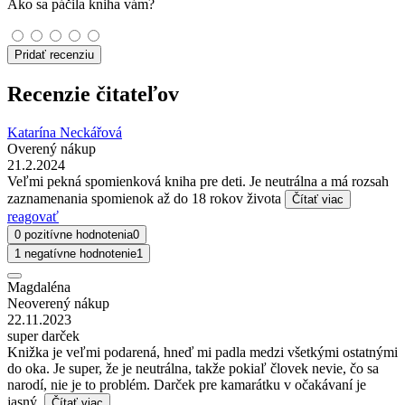
Ako sa páčila kniha vám?
Pridať recenziu
Recenzie čitateľov
Katarína Neckářová
Overený nákup
21.2.2024
Veľmi pekná spomienková kniha pre deti. Je neutrálna a má rozsah
zaznamenania spomienok až do 18 rokov života
Čítať viac
reagovať
0 pozitívne hodnotenia
0
1 negatívne hodnotenie
1
Magdaléna
Neoverený nákup
22.11.2023
super darček
Knižka je veľmi podarená, hneď mi padla medzi všetkými ostatnými
do oka. Je super, že je neutrálna, takže pokiaľ človek nevie, čo sa
narodí, nie je to problém. Darček pre kamarátku v očakávaní je
jasný.
Čítať viac