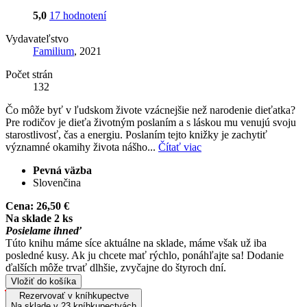
5,0
17 hodnotení
Vydavateľstvo
Familium
, 2021
Počet strán
132
Čo môže byť v ľudskom živote vzácnejšie než narodenie dieťatka?
Pre rodičov je dieťa životným poslaním a s láskou mu venujú svoju
starostlivosť, čas a energiu. Poslaním tejto knižky je zachytiť
významné okamihy života nášho...
Čítať viac
Pevná väzba
Slovenčina
Cena:
26,50 €
Na sklade 2 ks
Posielame ihneď
Túto knihu máme síce aktuálne na sklade, máme však už iba
posledné kusy. Ak ju chcete mať rýchlo, ponáhľajte sa! Dodanie
ďalších môže trvať dlhšie, zvyčajne do štyroch dní.
Vložiť do košíka
Rezervovať v kníhkupectve
Na sklade v 23 kníhkupectvách