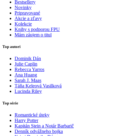
Bestsellery
Novinky
Pripravované
Akcie a zľavy
Kolekcie
Knihy s podporou FPU
Mám záujem o titul
Top autori
Dominik Dán
Julie Caplin
Rebecca Yarros
Ana Huang
Sarah J. Maas
Táňa Keleová Vasilková
Lucinda Riley
Top série
Romantické úteky
Harry Potter
Kapitán Stein a Notár Barbarič
Denník odvážneho bojka