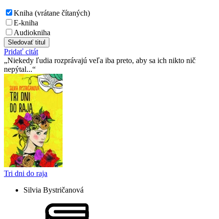
Kniha (vrátane čítaných)
E-kniha
Audiokniha
Sledovať titul
Pridať citát
Niekedy ľudia rozprávajú veľa iba preto, aby sa ich nikto nič
nepýtal...
Tri dni do raja
Silvia Bystričanová