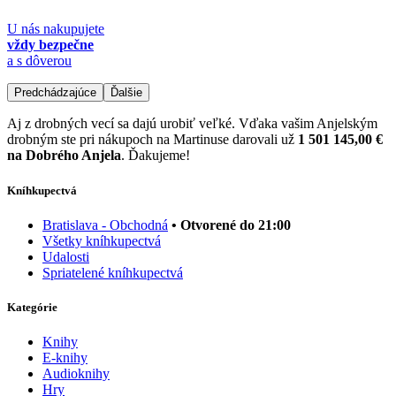
U nás nakupujete
vždy bezpečne
a s dôverou
Predchádzajúce
Ďalšie
Aj z drobných vecí sa dajú urobiť veľké. Vďaka vašim Anjelským
drobným ste pri nákupoch na Martinuse darovali už
1 501 145,00 €
na Dobrého Anjela
. Ďakujeme!
Kníhkupectvá
Bratislava - Obchodná
• Otvorené do 21:00
Všetky kníhkupectvá
Udalosti
Spriatelené kníhkupectvá
Kategórie
Knihy
E-knihy
Audioknihy
Hry