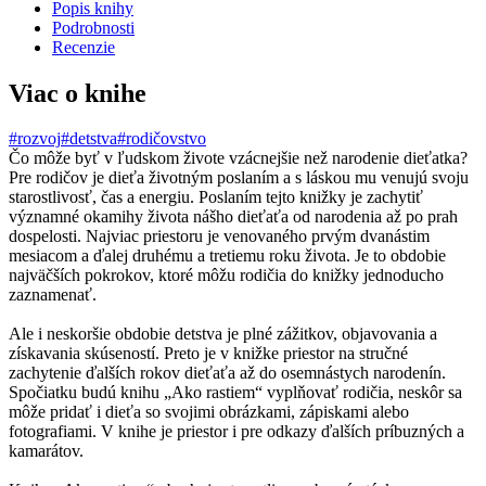
Popis knihy
Podrobnosti
Recenzie
Viac o knihe
#rozvoj
#detstva
#rodičovstvo
Čo môže byť v ľudskom živote vzácnejšie než narodenie dieťatka?
Pre rodičov je dieťa životným poslaním a s láskou mu venujú svoju
starostlivosť, čas a energiu. Poslaním tejto knižky je zachytiť
významné okamihy života nášho dieťaťa od narodenia až po prah
dospelosti. Najviac priestoru je venovaného prvým dvanástim
mesiacom a ďalej druhému a tretiemu roku života. Je to obdobie
najväčších pokrokov, ktoré môžu rodičia do knižky jednoducho
zaznamenať.
Ale i neskoršie obdobie detstva je plné zážitkov, objavovania a
získavania skúseností. Preto je v knižke priestor na stručné
zachytenie ďalších rokov dieťaťa až do osemnástych narodenín.
Spočiatku budú knihu „Ako rastiem“ vyplňovať rodičia, neskôr sa
môže pridať i dieťa so svojimi obrázkami, zápiskami alebo
fotografiami. V knihe je priestor i pre odkazy ďalších príbuzných a
kamarátov.