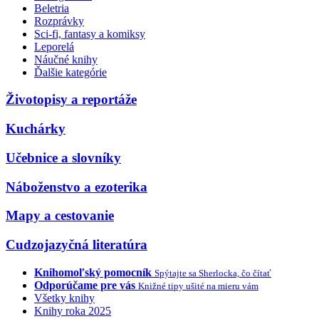
Beletria
Rozprávky
Sci-fi, fantasy a komiksy
Leporelá
Náučné knihy
Ďalšie kategórie
Životopisy a reportáže
Kuchárky
Učebnice a slovníky
Náboženstvo a ezoterika
Mapy a cestovanie
Cudzojazyčná literatúra
Knihomoľský pomocník
Spýtajte sa Sherlocka, čo čítať
Odporúčame pre vás
Knižné tipy ušité na mieru vám
Všetky knihy
Knihy roka 2025