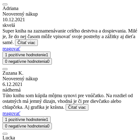
Adriana
Neoverený nákup
10.12.2021
skvelá
Super kniha na zaznamenávanie celého destvtva a dospievania. Milé
je, že do nej časom môže vpisovať svoje postrehy a zážitky aj dieťa
samé.
Čítať viac
reagovať
1 pozitívne hodnotenie
1
0 negatívne hodnotenia
0
Zuzana K.
Neoverený nákup
6.12.2021
nádherná
Túto knihu som kúpila môjmu synovi pre vnúčatko. Na rozdiel od
ostatných má jemný dizajn, vhodná je či pre dievčatko alebo
chlapčeka. Aj grafika je krásna.
Čítať viac
reagovať
1 pozitívne hodnotenie
1
0 negatívne hodnotenia
0
Lucka