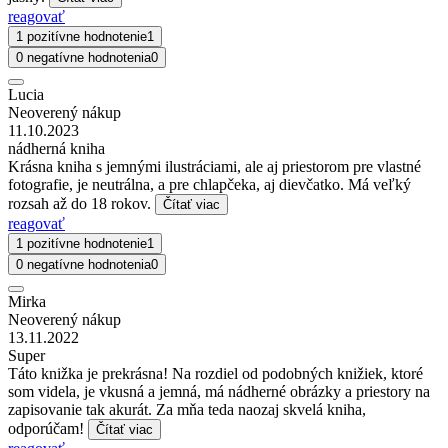
reagovať
1 pozitívne hodnotenie
1
0 negatívne hodnotenia
0
Lucia
Neoverený nákup
11.10.2023
nádherná kniha
Krásna kniha s jemnými ilustráciami, ale aj priestorom pre vlastné
fotografie, je neutrálna, a pre chlapčeka, aj dievčatko. Má veľký
rozsah až do 18 rokov.
Čítať viac
reagovať
1 pozitívne hodnotenie
1
0 negatívne hodnotenia
0
Mirka
Neoverený nákup
13.11.2022
Super
Táto knižka je prekrásna! Na rozdiel od podobných knižiek, ktoré
som videla, je vkusná a jemná, má nádherné obrázky a priestory na
zapisovanie tak akurát. Za mňa teda naozaj skvelá kniha,
odporúčam!
Čítať viac