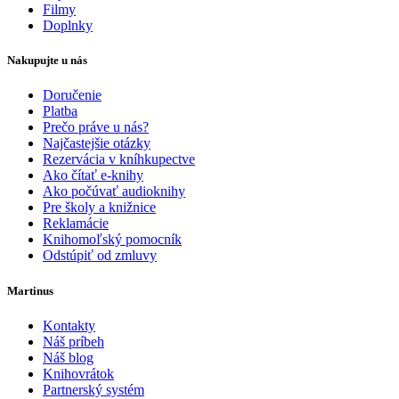
Filmy
Doplnky
Nakupujte u nás
Doručenie
Platba
Prečo práve u nás?
Najčastejšie otázky
Rezervácia v kníhkupectve
Ako čítať e-knihy
Ako počúvať audioknihy
Pre školy a knižnice
Reklamácie
Knihomoľský pomocník
Odstúpiť od zmluvy
Martinus
Kontakty
Náš príbeh
Náš blog
Knihovrátok
Partnerský systém