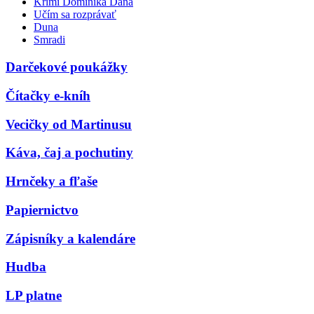
Krimi Dominika Dána
Učím sa rozprávať
Duna
Smradi
Darčekové poukážky
Čítačky e-kníh
Vecičky od Martinusu
Káva, čaj a pochutiny
Hrnčeky a fľaše
Papiernictvo
Zápisníky a kalendáre
Hudba
LP platne