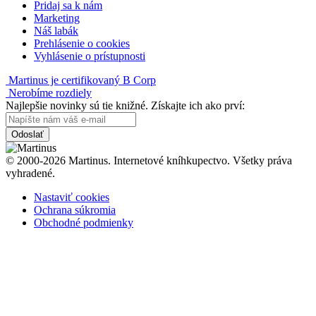
Pridaj sa k nám
Marketing
Náš labák
Prehlásenie o cookies
Vyhlásenie o prístupnosti
Martinus je certifikovaný B Corp
Nerobíme rozdiely
Najlepšie novinky sú tie knižné. Získajte ich ako prví:
Odoslať
© 2000-2026 Martinus. Internetové kníhkupectvo. Všetky práva
vyhradené.
Nastaviť cookies
Ochrana súkromia
Obchodné podmienky