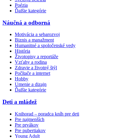
Poézia
Ďalšie kategórie
Náučná a odborná
Motivácia a sebarozvoj
Biznis a manažment
Humanitné a spoločenské vedy
História
Životopisy a reportáže
Vzťahy a rodina
Zdravie a životný štýl
Počítače a internet
Hobby
Umenie a dizajn
Ďalšie kategórie
Deti a mládež
Knihorad – poradca kníh pre deti
Pre najmenších
Pre prvákov
Pre pubertiakov
Young Adult