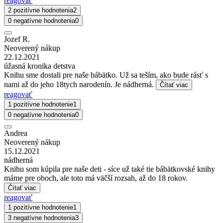
reagovať
2 pozitívne hodnotenia
2
0 negatívne hodnotenia
0
Jozef R.
Neoverený nákup
22.12.2021
úžasná kronika detstva
Knihu sme dostali pre naše bábätko. Už sa teším, ako bude rásť s
nami až do jeho 18tych narodenín. Je nádherná.
Čítať viac
reagovať
1 pozitívne hodnotenie
1
0 negatívne hodnotenia
0
Andrea
Neoverený nákup
15.12.2021
nádherná
Knihu som kúpila pre naše deti - síce už také tie bábätkovské knihy
máme pre oboch, ale toto má väčší rozsah, až do 18 rokov.
Čítať viac
reagovať
1 pozitívne hodnotenie
1
3 negatívne hodnotenia
3