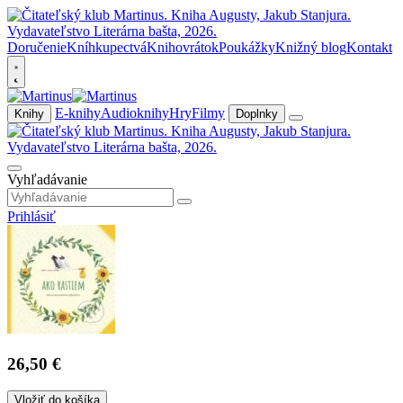
Doručenie
Kníhkupectvá
Knihovrátok
Poukážky
Knižný blog
Kontakt
E-knihy
Audioknihy
Hry
Filmy
Knihy
Doplnky
Vyhľadávanie
Prihlásiť
26,50 €
Vložiť do košíka