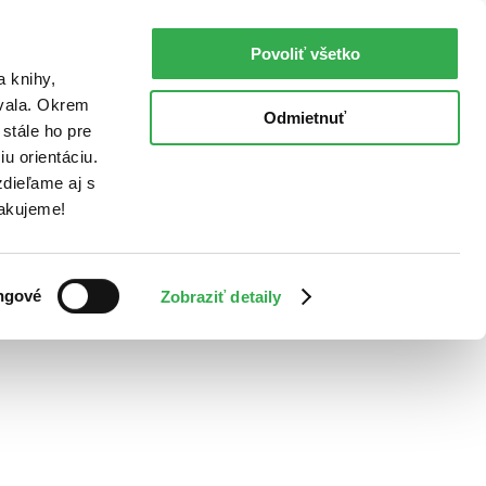
Povoliť všetko
a knihy,
ovala. Okrem
Odmietnuť
stále ho pre
u orientáciu.
dieľame aj s
Ďakujeme!
ngové
Zobraziť detaily