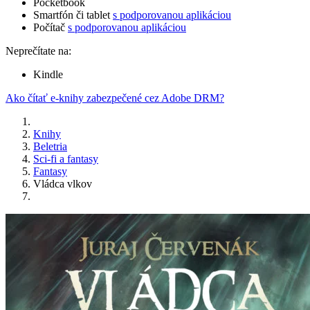
Pocketbook
Smartfón či tablet
s podporovanou aplikáciou
Počítač
s podporovanou aplikáciou
Neprečítate na:
Kindle
Ako čítať e-knihy zabezpečené cez Adobe DRM?
Knihy
Beletria
Sci-fi a fantasy
Fantasy
Vládca vlkov