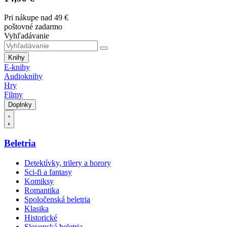
Pri nákupe nad 49 €
poštovné zadarmo
Vyhľadávanie
Knihy
E-knihy
Audioknihy
Hry
Filmy
Doplnky
Beletria
Detektívky, trilery a horory
Sci-fi a fantasy
Komiksy
Romantika
Spoločenská beletria
Klasika
Historické
Slovenská beletria