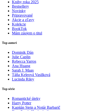
Knihy roka 2025
Bestsellery
Novinky
Pripravované
Akcie a zľavy
Kolekcie
BookTok
Mám záujem o titul
Top autori
Dominik Dán
Julie Caplin
Rebecca Yarros
Ana Huang
Sarah J. Maas
Táňa Keleová Vasilková
Lucinda Riley
Top série
Romantické úteky
Harry Potter
Kapitán Stein a Notár Barbarič