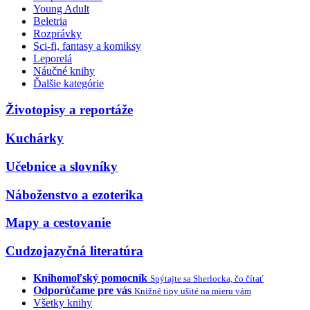
Young Adult
Beletria
Rozprávky
Sci-fi, fantasy a komiksy
Leporelá
Náučné knihy
Ďalšie kategórie
Životopisy a reportáže
Kuchárky
Učebnice a slovníky
Náboženstvo a ezoterika
Mapy a cestovanie
Cudzojazyčná literatúra
Knihomoľský pomocník
Spýtajte sa Sherlocka, čo čítať
Odporúčame pre vás
Knižné tipy ušité na mieru vám
Všetky knihy