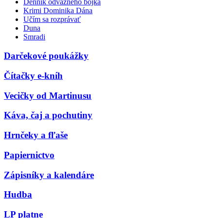
Denník odvážneho bojka
Krimi Dominika Dána
Učím sa rozprávať
Duna
Smradi
Darčekové poukážky
Čítačky e-kníh
Vecičky od Martinusu
Káva, čaj a pochutiny
Hrnčeky a fľaše
Papiernictvo
Zápisníky a kalendáre
Hudba
LP platne