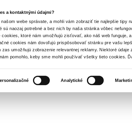
es a kontaktnými údajmi?
našom webe správate, a mohli vám zobraziť tie najlepšie tipy n
é sú naozaj potrebné a bez nich by naša stránka vôbec nefung
 cookies, ktoré nám umožňujú zisťovať, ako náš web funguje, a 
ačné cookies nám dovoľujú prispôsobovať stránku pre vašu lepši
zas umožňujú zobrazenie relevantnej reklamy. Niektoré údaje z
y nám pomohlo, keby sme mohli používať všetky tieto cookies. 
ersonalizačné
Analytické
Marketi