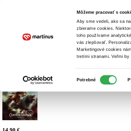
Doručenie
Kníhkupectvá
Knihovrátok
Poukážky
Knižný blog
Kontakt
Môžeme pracovať s cooki
Aby sme vedeli, ako sa na 
zbierame cookies. Niektor
E-knihy
Audioknihy
Hry
Filmy
Knihy
Doplnky
toho používame analytické
vás zlepšovať. Personaliz
Vyhľadávanie
Marketingové cookies nám 
tretími stranami. Veľmi b
Prihlásiť
Výber
Potrebné
P
súhlasu
14,90 €