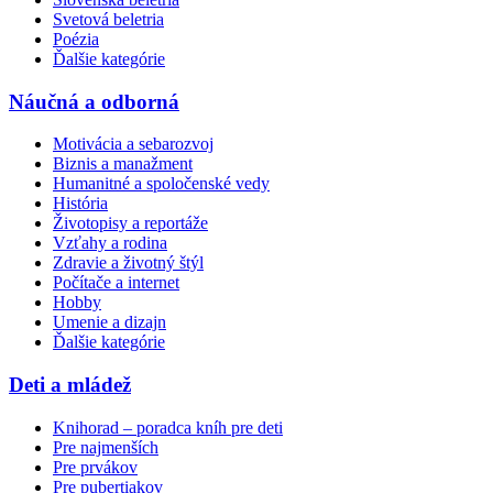
Svetová beletria
Poézia
Ďalšie kategórie
Náučná a odborná
Motivácia a sebarozvoj
Biznis a manažment
Humanitné a spoločenské vedy
História
Životopisy a reportáže
Vzťahy a rodina
Zdravie a životný štýl
Počítače a internet
Hobby
Umenie a dizajn
Ďalšie kategórie
Deti a mládež
Knihorad – poradca kníh pre deti
Pre najmenších
Pre prvákov
Pre pubertiakov